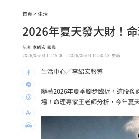
亨特認特權 哽咽談父拜登癌症轉移到
首頁
生活
白海豚發威！宜蘭強風磁磚砸、樹倒
22:
2026年夏天發大財！
白海豚外圍雨帶特別紮實 鄭明典：別
有片／貴州通天河「爆乳正妹伴漂」價
記者
李紹宏
報導
2026/05/03 11:45:00
2026/05/03 11:50:13
更新
慈濟買BNT遭詐 網朝聖郭董大小姐貼
生活中心／李紹宏報導
宜蘭強風「店家玻璃門被吹爆」員工嚇
配合漢光！管碧玲視導平戰轉換與出港
隨著2026年夏季腳步臨近，這股
場！
命理專家王老師
分析，今年
夏
向姜厚任道歉 田路路：我要找的是楊
男傳訊醫院粉專「殺死掛號小姐」辯忘
晚飯煮太慢！婦遭小叔斬首 頭掛樹上示