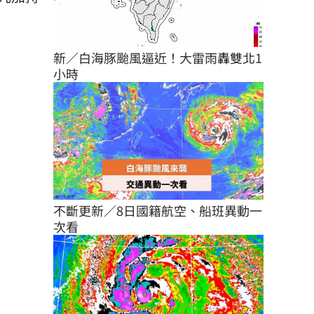
新／白海豚颱風逼近！大雷雨轟雙北1
小時
不斷更新／8日國籍航空、船班異動一
次看