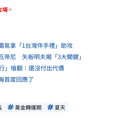
立場。
霸氣拿「1台灣伴手禮」助攻
瓦帝尼 矢板明夫揭「3大關鍵」
惡行」嗆翻：還沒付出代價
海首度回應了
馬
黃金轉運期
夏天