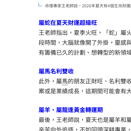
命理專家王老師說，2026年夏天有4個生肖財運超
8國球員齊聚高雄 Formosa 7s掀足球
屬蛇在夏天財運超級旺
理想混蛋號召粉絲跨海追星吃美食！
18:
王老師指出，夏季火旺，「蛇」屬
段時間，大腦就像開了外掛，靈感
有籌備已久的計劃、想轉型的新領
屬馬名利雙收
此外，屬
馬
的朋友正財旺、名利雙
案或是業績成長，這期間可能會有
屬羊、屬龍逢黃金轉運期
最後，王老師說，夏天也是屬羊和
辛苦向外追逐，不如回頭深耕專業