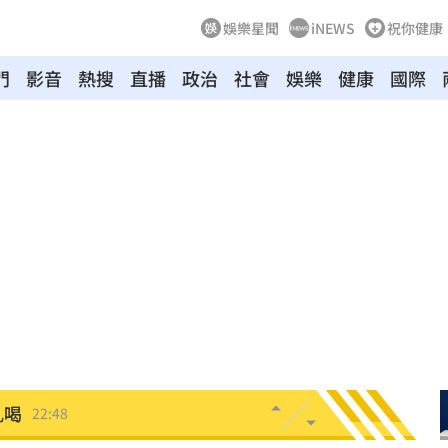
娛樂星聞
iNEWS
祝你健康
門
影音
熱搜
直播
政治
社會
娛樂
健康
國際
趕人
23:16
憂
23:09
23:07
s
22:59
內幕
22:48
亂喝
22:48