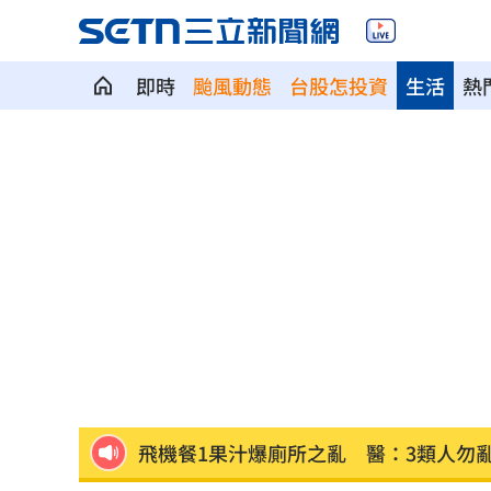
即時
颱風動態
台股怎投資
生活
熱
社宅包租爆糾紛 房客控業者硬闖屋內
馬斯克蓋地球最大晶圓廠 專家揭3大隱
泰國校園槍擊案增至9死 12歲女童不治
蔣市政一團糟？活動背板誤植HappiMes
獨／田路路突改口找楊光友 許常德爆
飛機餐1果汁爆廁所之亂 醫：3類人勿