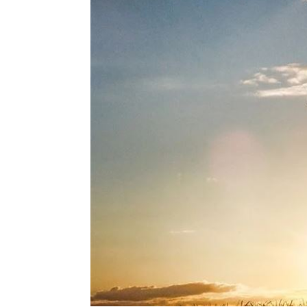
消失10年回歸！好市多經典美食重新上
腦瘤手術醫誤切正常組織 女無法自主
人妻被嫌上菜慢 遭毒癮小叔斧砍死頭
男大生遭脫光圍毆亡 主嫌輕度智障判
台灣彩券開獎直播中
20:31
LIVE三立+24小時直播
15:27
三立iNEWS新聞台線上直播
18:00
商場戰國來臨 台中「頂奢大道」逐漸
台彩父親節推新刮刮樂千萬頭獎超「爸
「拍片人的多重宇宙」職涯論壇9/12登