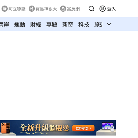
阿立導讀
寶島神很大
富房網
登入
兩岸
運動
財經
專題
新奇
科技
旅遊
汽車
寵物