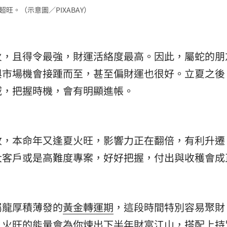
旺。（示意圖／PIXABAY）
熱潮
10:00
15
火，且得令最強，財運活絡度最高。因此，屬蛇的朋
與市場機會接踵而至，甚至偏財運也很好。立夏之後
域，把握時機，會有明顯進帳。
收，本命年又逢夏火旺，影響力正在翻倍，有利升遷
大客戶或是高難度專案，好好把握，付出與收穫會成
屬龍厚積薄發的
黃金轉運期
，這段時間特別容易聚財
，火旺的能量會為你煉出下半年財富江山，搭配上持