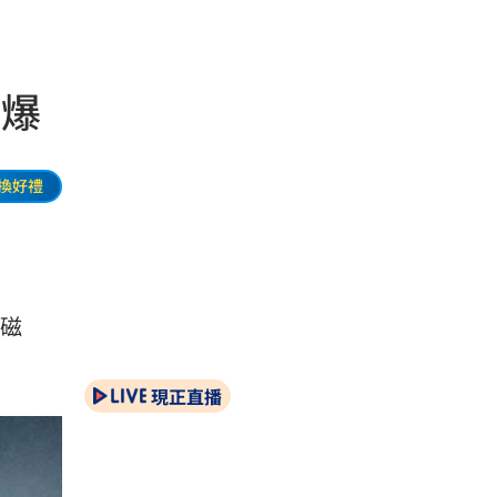
到爆
換好禮
磁
現正直播