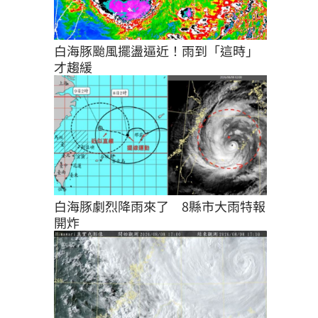
白海豚颱風擺盪逼近！雨到「這時」
才趨緩
白海豚劇烈降雨來了　8縣市大雨特報
開炸