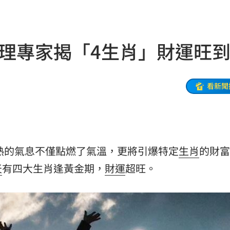
骨頭
22:38
31
命理專家揭「4生肖」財運旺
出門
22:29
碼曝
22:21
看新聞
文
22:16
抱頭
22:16
課目
22:15
炙熱的氣息不僅點燃了氣溫，更將引爆特定
生肖
的財富
天
有四大生肖逢黃金期，
財運
超旺。
光友
22:13
吃藥
22:11
警
22:07