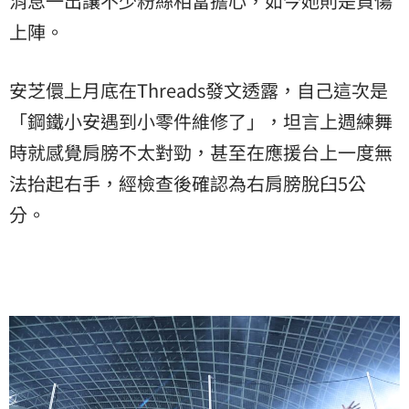
消息一出讓不少粉絲相當擔心，如今她則是負傷
上陣。
安芝儇上月底在Threads發文透露，自己這次是
「鋼鐵小安遇到小零件維修了」，坦言上週練舞
時就感覺肩膀不太對勁，甚至在應援台上一度無
法抬起右手，經檢查後確認為右肩膀脫臼5公
分。