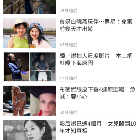
29分鐘前
曾是白曉燕玩伴…男星：命案
前幾天才出遊
32分鐘前
獨／爆拍大尺度影片　本土網
紅曝下海原因
47分鐘前
布蘭妮眼皮下垂4週原因曝　急
喊：要小心
50分鐘前
影后爆已逝4個月　女兒鬧翻10
年才知真相