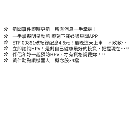
新聞事件即時更新 所有消息一手掌握！
一手掌握明星動態 即刻下載娛樂星聞APP
ETF 00881破紀錄配息4.6元！最晚這天上車 不敗教主
讚：表現超越0050
立即諮詢HPV！是對自己健康最好的投資，把握現在不
PR
嫌晚！
伴侶和妳一起預防HPV，才有資格說愛妳！
PR
黃仁勳點讚機器人 概念股34檔