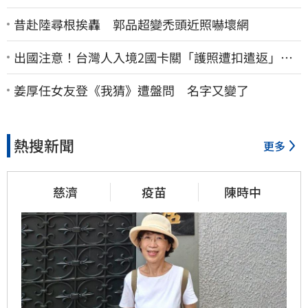
昔赴陸尋根挨轟 郭品超變禿頭近照嚇壞網
出國注意！台灣人入境2國卡關「護照遭扣遣返」
外交部證實了
姜厚任女友登《我猜》遭盤問 名字又變了
熱搜新聞
更多
慈濟
疫苗
陳時中