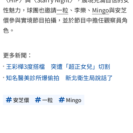
性魅力，球團也邀請
一粒
、李樂、
Mingo
與安芝
儇參與實境節目拍攝，並於節目中擔任觀察員角
色。
更多新聞：
王彩樺3度搭檔 突遭「超正女兒」切割
知名醫美診所爆偷拍 新北衛生局說話了
安芝儇
一粒
Mingo