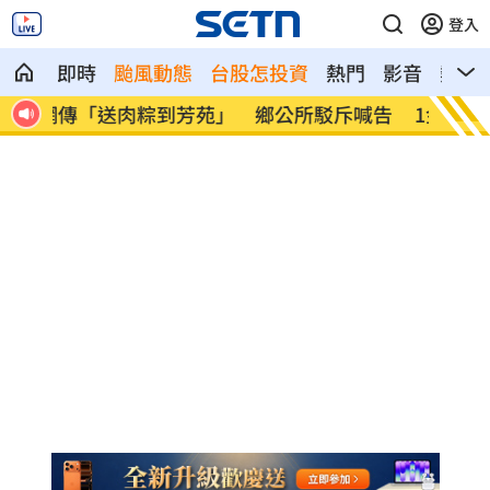
登入
即時
颱風動態
台股怎投資
熱門
影音
熱搜
喊告
1金融股築出W底！他用股利買30張：搖錢
外送員
樹
案