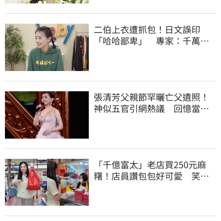
二伯上衣遭抓包！日文誤印
「哈哈鄙卑」 專家：千萬別
穿去日本被笑
張清芳父親節罕曬亡父遺照！
神似五官引網熱議 回憶當年
演出哭到不行
「千億富太」老店買250元麻
糬！店員讚包包好可愛 笑
回：我自己做的