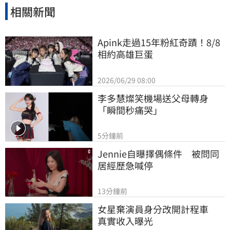
相關新聞
Apink走過15年粉紅奇蹟！8/8
相約高雄巨蛋
2026/06/29 08:00
李多慧燦笑機場送父母轉身
「瞬間秒痛哭」
5分鐘前
Jennie自曝擇偶條件　被問同
居經歷急喊停
13分鐘前
女星棄演員身分改開計程車　
真實收入曝光