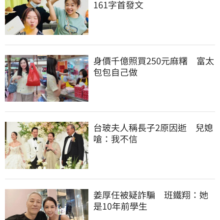
161字首發文
身價千億照買250元麻糬　富太
包包自己做
台玻夫人稱長子2原因逝　兒媳
嗆：我不信
姜厚任被疑詐騙　班鐵翔：她
是10年前學生