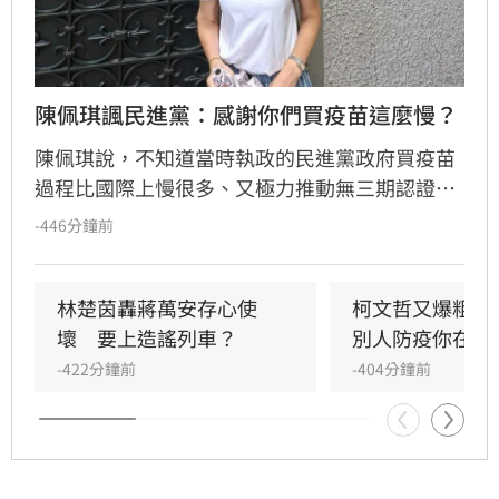
陳佩琪諷民進黨：感謝你們買疫苗這麼慢？
陳佩琪說，不知道當時執政的民進黨政府買疫苗
過程比國際上慢很多、又極力推動無三期認證的
高端疫苗，民間慈善團體只好卯足全勁、到處找
-446分鐘前
管道來自己接洽買，民進黨和陳時中對人民一個
道歉都沒有，竟然在五年後，要一個台北市長跟
你們道歉？道歉什麼？可以講清楚嗎？要感謝你
林楚茵轟蔣萬安存心使
柯文哲又爆粗口
們買疫苗這麼慢是嗎？
壞　要上造謠列車？
別人防疫你在貪
-422分鐘前
-404分鐘前