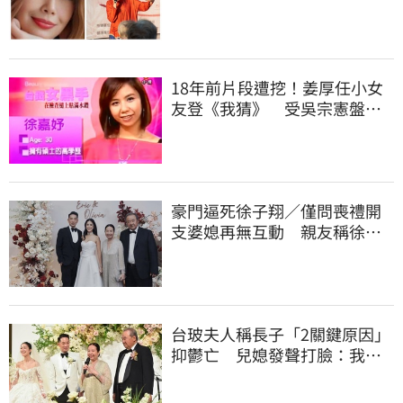
光
18年前片段遭挖！姜厚任小女
友登《我猜》 受吳宗憲盤問
「名字又變了」
豪門逼死徐子翔／僅問喪禮開
支婆媳再無互動 親友稱徐莉
玲「冷血媽媽」
台玻夫人稱長子「2關鍵原因」
抑鬱亡 兒媳發聲打臉：我從
來不信⋯