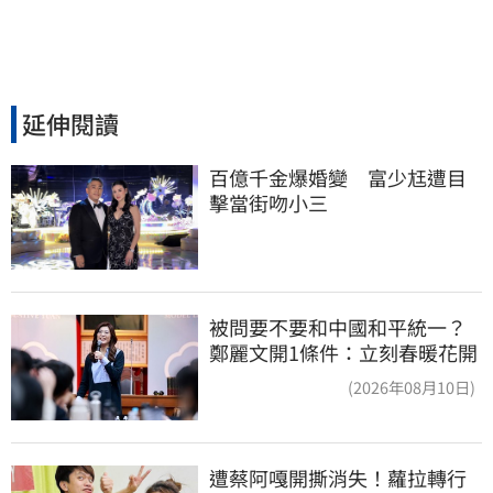
延伸閱讀
百億千金爆婚變　富少尪遭目
擊當街吻小三
被問要不要和中國和平統一？
鄭麗文開1條件：立刻春暖花開
(2026年08月10日)
遭蔡阿嘎開撕消失！蘿拉轉行