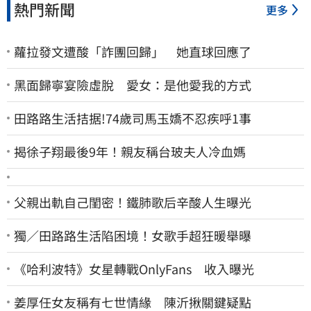
熱門新聞
更多
蘿拉發文遭酸「詐團回歸」 她直球回應了
黑面歸寧宴險虛脫 愛女：是他愛我的方式
田路路生活拮据!74歲司馬玉嬌不忍疾呼1事
揭徐子翔最後9年！親友稱台玻夫人冷血媽
父親出軌自己閨密！鐵肺歌后辛酸人生曝光
獨／田路路生活陷困境！女歌手超狂暖舉曝
《哈利波特》女星轉戰OnlyFans 收入曝光
姜厚任女友稱有七世情緣 陳沂揪關鍵疑點