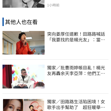
1小時前
其他人也在看
突向姜厚任道歉！田路路喊話
「我要找的是楊光友」：當時
太衝動
獨家／批曹雨婷帳目亂！楊光
友再轟余天李亞萍：他們工會
跟演藝圈沒關
獨家／田路路生活陷困境！女
歌手出手幫助了 超狂暖舉曝