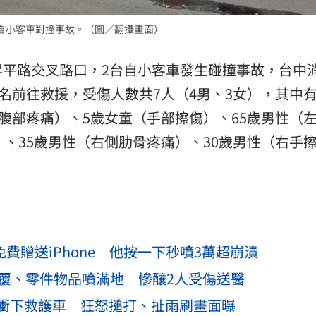
熱潮
10:00
自小客車對撞事故。（圖／翻攝畫面）
15
昇平路交叉路口，2台自小客車發生碰撞事故，台中
名前往救援，受傷人數共7人（4男、3女），其中有
（腹部疼痛）、5歲女童（手部擦傷）、65歲男性（
）、35歲男性（右側肋骨疼痛）、30歲男性（右手
免費贈送iPhone 他按一下秒噴3萬超崩潰
翻覆、零件物品噴滿地 慘釀2人受傷送醫
衝下救護車 狂怒搥打、扯雨刷畫面曝