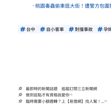
桃園毒蟲偷車逛大街！遭警方包圍
台中
自小客車
對撞事故
孕
最即時的新聞話題 追蹤訂閱三立新聞網
做到這點才有資格說愛你
PR
臨時需要小額週轉？上【易借網】找人幫！...
PR