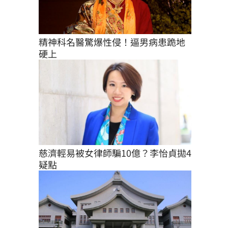
精神科名醫驚爆性侵！逼男病患跪地
硬上
慈濟輕易被女律師騙10億？李怡貞拋4
疑點