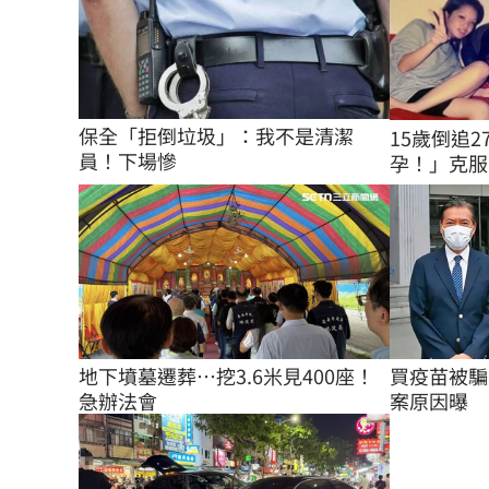
保全「拒倒垃圾」：我不是清潔
15歲倒追
員！下場慘
孕！」克服6
地下墳墓遷葬…挖3.6米見400座！
買疫苗被騙
急辦法會
案原因曝