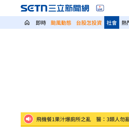
即時
颱風動態
台股怎投資
社會
熱
社宅包租爆糾紛 房客控業者硬闖屋內
馬斯克蓋地球最大晶圓廠 專家揭3大隱
泰國校園槍擊案增至9死 12歲女童不治
蔣市政一團糟？活動背板誤植HappiMes
獨／田路路突改口找楊光友 許常德爆
飛機餐1果汁爆廁所之亂 醫：3類人勿