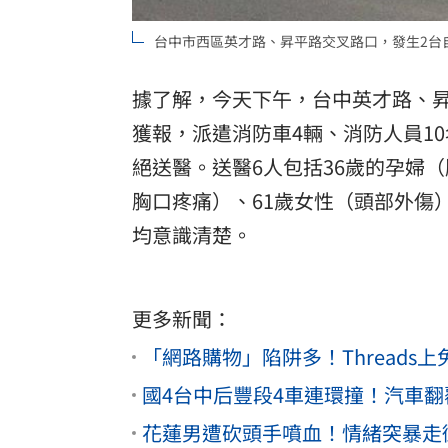
8國球員齊聚高雄 Formosa 7s掀足球
台中市西區英才路、昇平路交叉路口，發生2台
理想混蛋號召粉絲跨海追星吃美食！
18:
據了解，今天下午，台中英才路、
獲報，派遣消防車4輛、消防人員10
絕送醫。送醫6人包括36歲的孕婦
胸口疼痛）、61歲女性（頭部外傷
均意識清楚。
更多新聞：
「網路購物」陷阱多！Threads上
國4台中后豐段4車連環撞！汽車
花蓮男遭砍頭手噴血！情緒突暴走