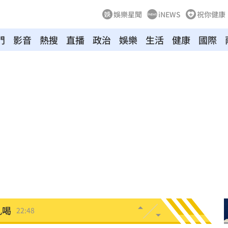
娛樂星聞
iNEWS
祝你健康
門
影音
熱搜
直播
政治
娛樂
生活
健康
國際
趕人
23:16
憂
23:09
23:07
s
22:59
內幕
22:48
亂喝
22:48