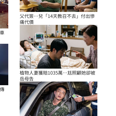
父代簽…兒「14天教召不去」付出慘
痛代價
車
植物人妻獲賠1035萬…尪照顧她卻被
岳母告
傳