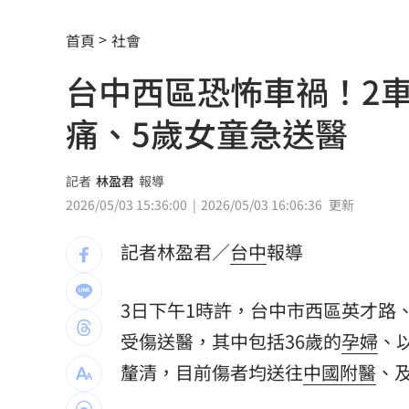
亨特認特權 哽咽談父拜登癌症轉移到
首頁
社會
白海豚發威！宜蘭強風磁磚砸、樹倒
22:
台中西區恐怖車禍！2
白海豚外圍雨帶特別紮實 鄭明典：別
痛、5歲女童急送醫
有片／貴州通天河「爆乳正妹伴漂」價
慈濟買BNT遭詐 網朝聖郭董大小姐貼
記者
林盈君
報導
2026/05/03 15:36:00
2026/05/03 16:06:36
更新
宜蘭強風「店家玻璃門被吹爆」員工嚇
記者林盈君／
台中
報導
配合漢光！管碧玲視導平戰轉換與出港
向姜厚任道歉 田路路：我要找的是楊
3日下午1時許，台中市西區英才路
受傷送醫，其中包括36歲的
孕婦
、
男傳訊醫院粉專「殺死掛號小姐」辯忘
釐清，目前傷者均送往
中國附醫
、
晚飯煮太慢！婦遭小叔斬首 頭掛樹上示