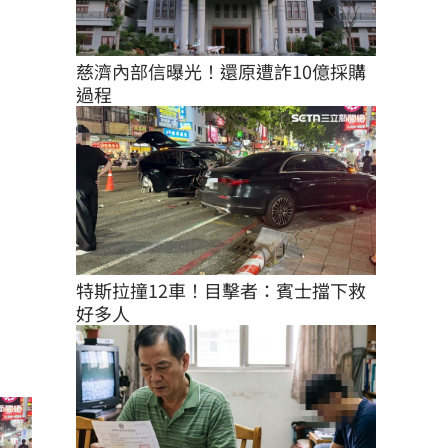
慈濟內部信曝光！還原遭詐10億採購
過程
特斯拉撞12車！目擊者：賓士擋下救
好多人