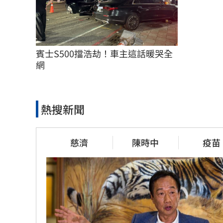
賓士S500擋浩劫！車主這話暖哭全
網
熱搜新聞
慈濟
陳時中
疫苗