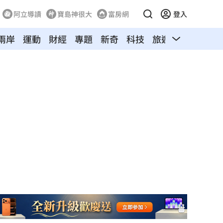
阿立導讀
寶島神很大
富房網
登入
兩岸
運動
財經
專題
新奇
科技
旅遊
汽車
寵物