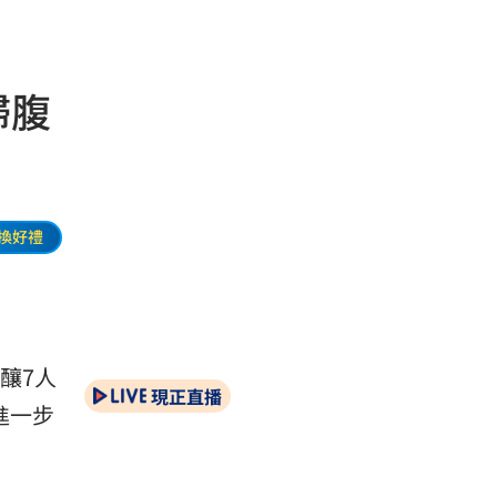
婦腹
換好禮
釀7人
現正直播
進一步