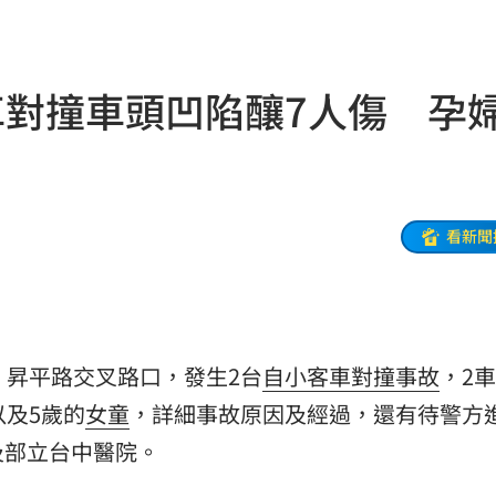
骨頭
22:38
31
車對撞車頭凹陷釀7人傷 孕
出門
22:29
碼曝
22:21
文
22:16
看新聞
抱頭
22:16
課目
22:15
光友
22:13
、昇平路交叉路口，發生2台
自小客車
對撞事故
，2車
以及5歲的
女童
，詳細事故原因及經過，還有待警方
吃藥
22:11
及部立台中醫院。
警
22:07