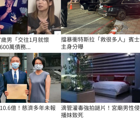
擋暴衝特斯拉「救很多人」賓士
27歲男「交往1月就懷
主身分曝
00萬債務...
滴管灌毒強拍謎片！宮廟男性侵
10.6億！慈濟多年未報
播妹致死