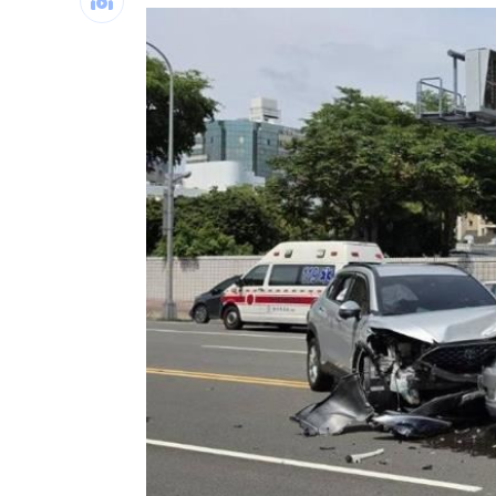
消失10年回歸！好市多經典美食重新上
腦瘤手術醫誤切正常組織 女無法自主
人妻被嫌上菜慢 遭毒癮小叔斧砍死頭
男大生遭脫光圍毆亡 主嫌輕度智障判
台灣彩券開獎直播中
20:31
LIVE三立+24小時直播
15:27
三立iNEWS新聞台線上直播
18:00
商場戰國來臨 台中「頂奢大道」逐漸
台彩父親節推新刮刮樂千萬頭獎超「爸
「拍片人的多重宇宙」職涯論壇9/12登