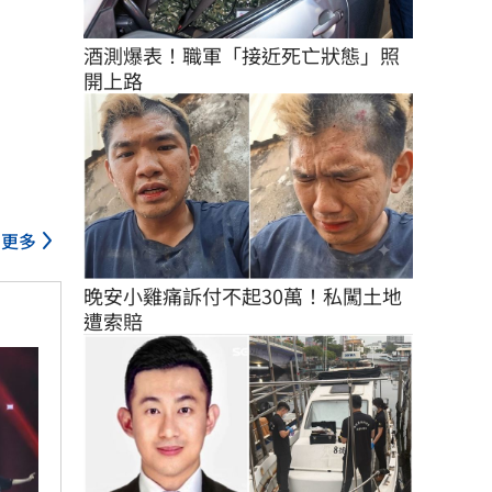
酒測爆表！職軍「接近死亡狀態」照
開上路
更多
晚安小雞痛訴付不起30萬！私闖土地
遭索賠