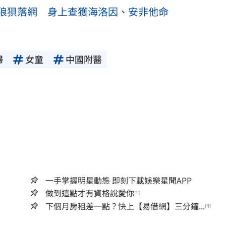
狼狽落網 身上查獲海洛因、安非他命
婦
女童
中國附醫
一手掌握明星動態 即刻下載娛樂星聞APP
做到這點才有資格說愛你
PR
下個月房租差一點？快上【易借網】三分鐘...
PR