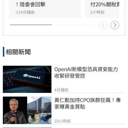
深火熱，政府卻忙於政治操作。王定宇感嘆，中
！陸委會回擊
付20%關稅賣台
國作為大國卻缺乏基本素質，並再次提醒「誰跟
-114分鐘前
2小時前
中國同一國誰倒楣」。
相關新聞
OpenAI新模型恐具資安能力　
收緊研發管控
4分鐘前
黃仁勳加持CPO族群狂飆！專
家曝黃金買點
20小時前