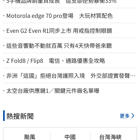
5手機品牌銷量負成長 這支卻逆勢暴衝33%
Motorola edge 70 pro登場 大玩材質配色
Even G2 Even R1同步上市 用戒指控制眼鏡
這些音響動不動就百萬 只有4天快帶爸來聽
Z Fold8 / Flip8 電信、通路優惠全攻略
非洲「這國」拒絕台灣護照入境 外交部證實發聲
了：持續交涉聯繫
太空台廠供應鏈1／關鍵元件廠名單曝
熱搜新聞
更多
颱風
中國
台灣海峽