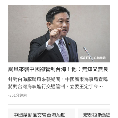
颱風來襲中國卻管制台海！他：無知又無良
針對白海豚颱風來襲期間，中國廣東海事局宣稱
將對台灣海峽進行交通管制，立委王定宇今
（8）日嚴詞批評，直指中國政府此舉既無知又
-351分鐘前
無良。王定宇表示，中華人民共和國對台灣海峽
毫無管轄權，利用颱風演戲管制交通不僅貽笑大
方，更藐視國際規範。他強調，中國人民處於水
中國藉颱風交管台海船舶 
宏都拉斯蝦農嗆