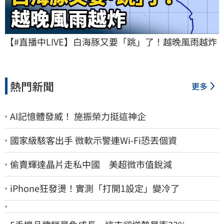
【#直播中LIVE】白海豚又要「跳」了！越晚風雨越炸
熱門新聞
更多
AI記憶體發威！ 施振榮力挺這神企
國家級駭客出手 微軟示警連Wi-Fi恐丟個資
偷賣輝達晶片走私中國 美超微市值銳減
iPhone狂發燙！實測「打開1設定」變冷了