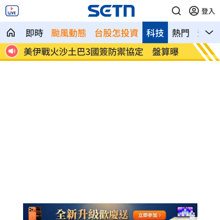
登入
即時
颱風動態
台股怎投資
科技
熱門
影音
算曝
NBA灰熊前鋒克拉克死因出爐：毒品意外
健保砸