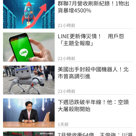
群聯7月營收刷新紀錄！1物出
貨暴增4500%
21小時前
LINE更新傳災情！　用戶怨
「主題全報廢」
22小時前
美國出手封殺中國機器人！北
市曾高調引進
22小時前
下週恐跌破半年線！他：空頭
大屠殺剛開始
1天前
7月營收衝64億　王俊強：川湖