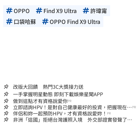
OPPO
Find X9 Ultra
許瑋甯
口袋哈蘇
OPPO Find X9 Ultra
改版大回饋 熱門3C大獎接力送
一手掌握明星動態 即刻下載娛樂星聞APP
做到這點才有資格說愛你
PR
立即諮詢HPV！是對自己健康最好的投資，把握現在不
PR
嫌晚！
伴侶和妳一起預防HPV，才有資格說愛妳！
PR
非洲「這國」拒絕台灣護照入境 外交部證實發聲了：
持續交涉聯繫