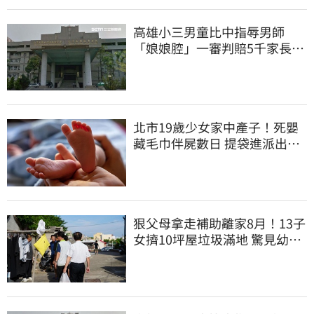
高雄小三男童比中指辱男師
「娘娘腔」一審判賠5千家長不
服上訴 二審更慘
北市19歲少女家中產子！死嬰
藏毛巾伴屍數日 提袋進派出所
嚇壞警員
狠父母拿走補助離家8月！13子
女擠10坪屋垃圾滿地 驚見幼童
深夜遊蕩