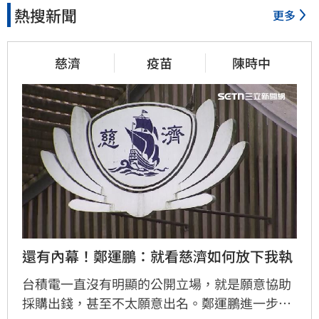
熱搜新聞
更多
慈濟
疫苗
陳時中
還有內幕！鄭運鵬：就看慈濟如何放下我執
台積電一直沒有明顯的公開立場，就是願意協助
採購出錢，甚至不太願意出名。鄭運鵬進一步指