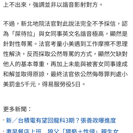
上不出來，強調並非以諧音影射對方。
不過，新北地院法官對此說法完全不予採信，認
為「屎待拉」與女同事英文名諧音極高，顯然是
針對性辱罵。法官考量小美遇到工作摩擦不思理
性解決，反而採取公然辱罵的方式，顯然欠缺對
他人的基本尊重，再加上未能與被害女同事達成
和解並取得原諒，最終法官依公然侮辱罪判處小
美罰金5千元，得易服勞役5日。
更多新聞：
新／台積電有望回龍科3期？張善政曝進度
妻早餐店上班 狼父「猥褻＋性侵」親生女