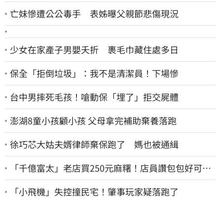
亡妹慘遭公公毒手 表姊曝父親節悲傷現況
少女在家產子男嬰夭折 裹毛巾藏住處多日
保全「拒倒垃圾」：我不是清潔員！下場慘
台中男摔死毛孩！嗆動保「埋了」拒交屍體
澎湖8童小孩顧小孩 父母拿完補助棄養落跑
徐巧芯大姑夫婿律師棄保跑了 媽也被通緝
「千億富太」老店買250元麻糬！店員讚包包好可
愛 笑回：我自己做的
「小飛機」失控撞民宅！肇事玩家疑落跑了