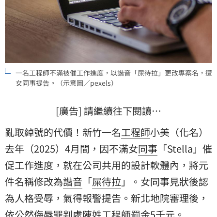
一名工程師不滿被催工作進度，以諧音「屎待拉」更改專案名，遭
女同事提告。（示意圖／pexels）
[廣告] 請繼續往下閱讀…
亂取綽號的代價！新竹一名
工程師
小美（化名）
去年（2025）4月間，因不滿女
同事
「Stella」催
促工作進度，就在公司共用的設計軟體內，將元
件名稱修改為
諧音
「
屎待拉
」。女同事見狀後認
為人格受辱，氣得報警提告。新北地院審理後，
依公然侮辱罪判處陳姓工程師罰金5千元。