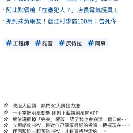
阿北點餐嗆「在審犯人？」店長霸氣護員工
抓到抹黃網友！詹江村求償100萬：告死你
工程師
諧音
屎待拉
同事
改版大回饋 熱門3C大獎接力送
一手掌握明星動態 即刻下載娛樂星聞APP
蔡依珊撕掉「完美」標籤！認了我也會崩潰：傷口終究
會癒合
立即諮詢HPV！是對自己健康最好的投資，把握現在不
PR
嫌晚！
伴侶和妳一起預防HPV，才有資格說愛妳！
PR