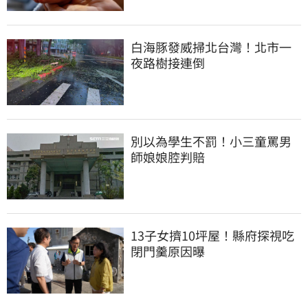
白海豚發威掃北台灣！北市一
夜路樹接連倒
別以為學生不罰！小三童罵男
師娘娘腔判賠
13子女擠10坪屋！縣府探視吃
閉門羹原因曝