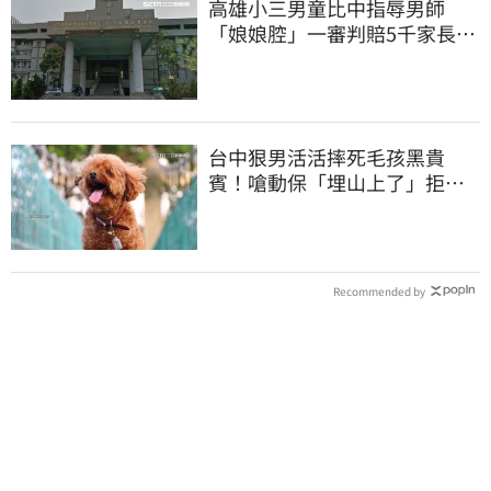
高雄小三男童比中指辱男師
「娘娘腔」一審判賠5千家長不
服上訴 二審更慘
台中狠男活活摔死毛孩黑貴
賓！嗆動保「埋山上了」拒交
屍體 下場曝光
Recommended by