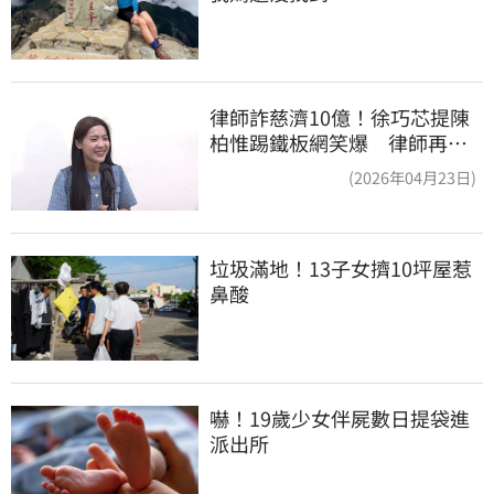
律師詐慈濟10億！徐巧芯提陳
柏惟踢鐵板網笑爆 律師再曬1
照補刀
(2026年04月23日)
垃圾滿地！13子女擠10坪屋惹
鼻酸
嚇！19歲少女伴屍數日提袋進
派出所