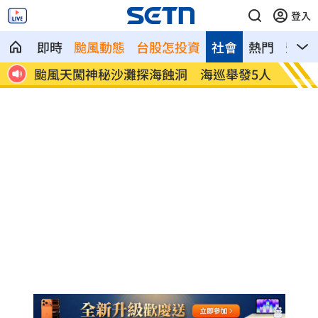
登入
即時
颱風動態
台股怎投資
社會
熱門
影音
發5人
直擊全台最大樂園！機廠轉型擠爆萬人
加拿大