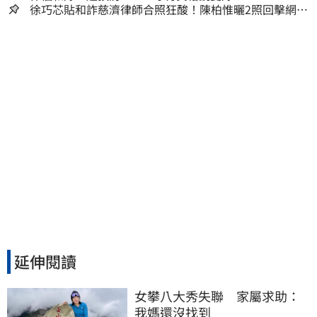
徐巧芯貼和詐慈濟律師合照狂酸！陳柏惟曬2照回擊網笑
翻
延伸閱讀
女攀八大秀失聯　家屬求助：
我媽還沒找到