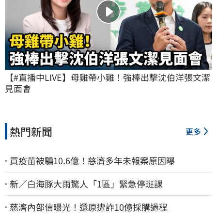
【#直播中LIVE】母雞帶小雞！強棒出擊沈伯洋張文潔
見面會
熱門新聞
更多
買疫苗被騙10.6億！慈濟多年未報案原因曝
新／白海豚大雨驚人「1區」緊急停班課
慈濟內部信曝光！還原遭詐10億採購過程