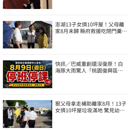
澎湖13子女擠10坪屋！父母離
家8月未歸 縣府救援吃閉門羹原
因曝
快訊／巴威重創還沒復原！白
海豚大雨驚人「桃園復興區」
緊急停班停課
狠父母拿走補助離家8月！13子
女擠10坪屋垃圾滿地 驚見幼童
深夜遊蕩