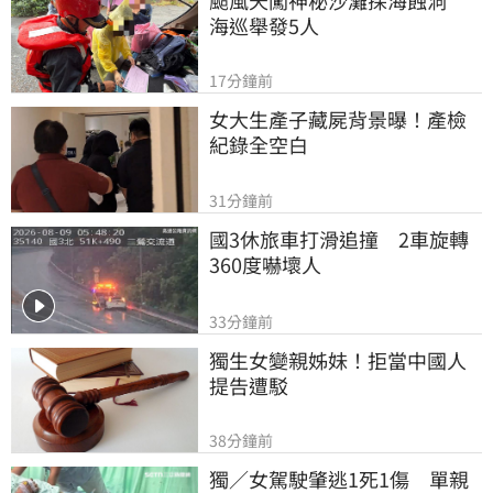
海巡舉發5人
17分鐘前
女大生產子藏屍背景曝！產檢
紀錄全空白
31分鐘前
國3休旅車打滑追撞　2車旋轉
360度嚇壞人
33分鐘前
獨生女變親姊妹！拒當中國人
提告遭駁
38分鐘前
獨／女駕駛肇逃1死1傷　單親