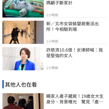
媽顧子斷家計
1小時前
新／北市女袋裝嬰屍衝派出
所！今相驗到場
1小時前
詐慈濟10.6億！女律師喊：我
是堅強的女人
1小時前
其他人也在看
瞞家人產子藏屍！19歲女大生
身分、背景曝光 驚見「產檢
紀錄全空白」