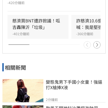
出，慈濟和鴻海、台積電不同的地方在於慈濟本
-420分鐘前
身有強大的醫院體系，其實是最有醫學幕僚板凳
深度的，慈濟願意出錢出力當然值得國人感謝。
不過回頭驗證，慈濟在當時的採購過程中幾乎沒
慈濟買BNT遭詐掀議！呱
詐慈濟10.6億
有角色，但是，慈濟在當年是最常表態的，顯然
吉轟陳沂「垃圾」
喊：我是堅強的
慈濟內部在BNT的這麼大金額的重要採購上，慈
-401分鐘前
-366分鐘前
濟醫院並沒有被賦予重要的角色，原因不明。
相關新聞
變態鬼男下手國小女童！強逼
打X槍捧X液
2分鐘前
颱風天闖神秘沙灘探海蝕洞　