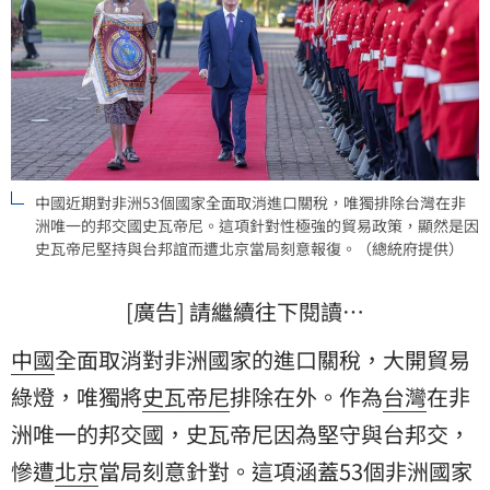
中國近期對非洲53個國家全面取消進口關稅，唯獨排除台灣在非
洲唯一的邦交國史瓦帝尼。這項針對性極強的貿易政策，顯然是因
史瓦帝尼堅持與台邦誼而遭北京當局刻意報復。（總統府提供）
[廣告] 請繼續往下閱讀…
中國
全面取消對非洲國家的進口關稅，大開貿易
綠燈，唯獨將
史瓦帝尼
排除在外。作為
台灣
在非
洲唯一的邦交國，史瓦帝尼因為堅守與台邦交，
慘遭
北京
當局刻意針對。這項涵蓋53個非洲國家