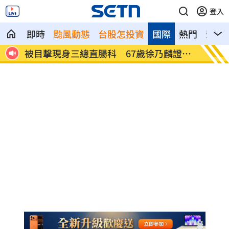
登入
即時
颱風動態
台股怎投資
國際
熱門
影音
證實
南澳住宅火警2童自行逃生 消防救受困狗
高雄漁
置