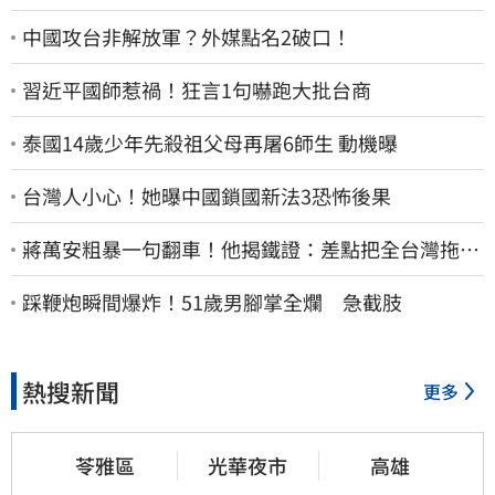
中國攻台非解放軍？外媒點名2破口！
習近平國師惹禍！狂言1句嚇跑大批台商
泰國14歲少年先殺祖父母再屠6師生 動機曝
台灣人小心！她曝中國鎖國新法3恐怖後果
蔣萬安粗暴一句翻車！他揭鐵證：差點把全台灣拖下
水哪時道歉
踩鞭炮瞬間爆炸！51歲男腳掌全爛 急截肢
熱搜新聞
更多
苓雅區
光華夜市
高雄