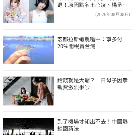
退！原因點名王心凌、楊丞琳
網笑翻：太誠實
(2026年08月08日)
宏都拉斯蝦農嗆中：寧多付
20%關稅賣台灣
給錢就是大爺？　日母子因孝
親費激烈爭吵
到了機場才知出不去！中國爆
鎖國新法