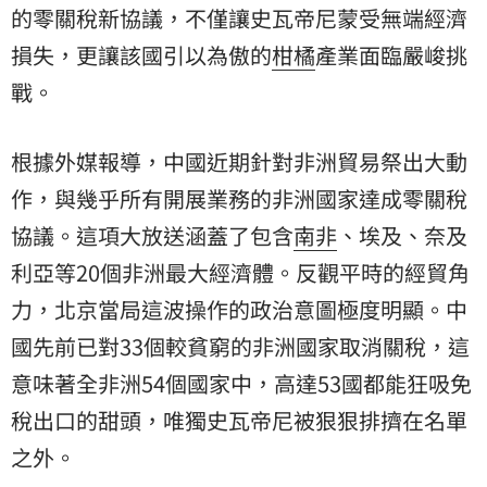
的零關稅新協議，不僅讓史瓦帝尼蒙受無端經濟
損失，更讓該國引以為傲的
柑橘
產業面臨嚴峻挑
戰。
根據外媒報導，中國近期針對非洲貿易祭出大動
作，與幾乎所有開展業務的非洲國家達成零關稅
協議。這項大放送涵蓋了包含
南非
、埃及、奈及
利亞等20個非洲最大經濟體。反觀平時的經貿角
力，北京當局這波操作的政治意圖極度明顯。中
國先前已對33個較貧窮的非洲國家取消關稅，這
意味著全非洲54個國家中，高達53國都能狂吸免
稅出口的甜頭，唯獨史瓦帝尼被狠狠排擠在名單
之外。