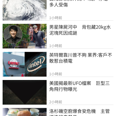
多人受傷
1小時前
男星陳屍河中　背包藏20kg水
泥塊死因成謎
1小時前
英特爾靠川普不夠 業界:客戶不
敢惹台積電
1小時前
美國揭最新UFO檔案　巨型三
角飛行物曝光
2小時前
洛杉磯空廚爆食安危機　主管