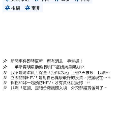
柑橘
南非
新聞事件即時更新 所有消息一手掌握！
一手掌握明星動態 即刻下載娛樂星聞APP
我不是清潔員！保全「拒倒垃圾」上班3天被炒 找法院
討公道結果出爐
立即諮詢HPV！是對自己健康最好的投資，把握現在不
PR
嫌晚！
伴侶和妳一起預防HPV，才有資格說愛妳！
PR
非洲「這國」拒絕台灣護照入境 外交部證實發聲了：
持續交涉聯繫