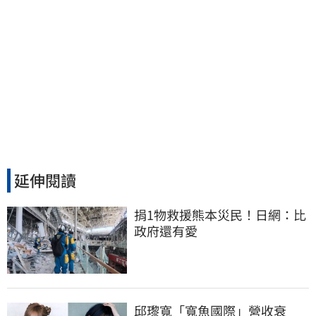
延伸閱讀
捐1物救援熊本災民！日網：比
政府還有愛
邱瓈寬「寬魚國際」營收衰