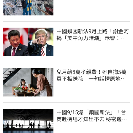
台灣統治算了
中國鎖國新法9月上路！謝金河
揭「美中角力暗潮」示警：台
灣1類人危險了
兒月給8萬孝親費！她自掏5萬
買平板送孫 一句話愣原地
「傷心不已」
中國9/15爆「鎖國新法」！台
商赴機場才知出不去 秘密邊控
合法化