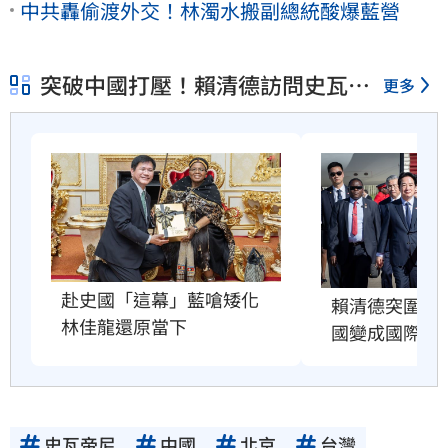
中共轟偷渡外交！林濁水搬副總統酸爆藍營
突破中國打壓！賴清德訪問史瓦帝
更多
尼
赴史國「這幕」藍嗆矮化　
賴清德突圍出
林佳龍還原當下
國變成國際笑
史瓦帝尼
中國
北京
台灣