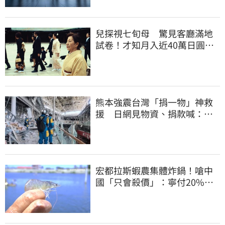
兒探視七旬母 驚見客廳滿地
試卷！才知月入近40萬日圓
真相竟如此感人
熊本強震台灣「捐一物」神救
援 日網見物資、捐款喊：比
政府還有愛
宏都拉斯蝦農集體炸鍋！嗆中
國「只會殺價」：寧付20%關
稅賣白蝦給台灣