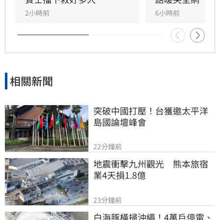
2小時前
6小時前
相關新聞
突破中國打壓！台獲邀太平洋
島國論壇峰會
22分鐘前
地震衝擊九州觀光　熊本旅宿
業4天損1.8億
23分鐘前
白海豚橫掃沖繩！4萬戶停電、