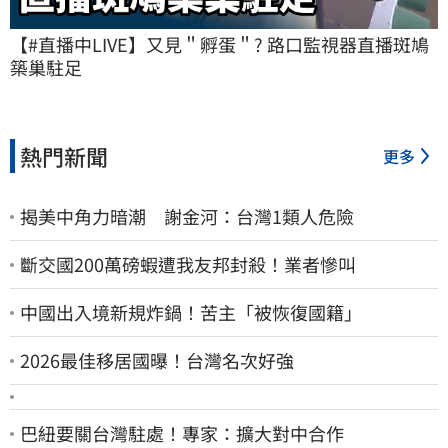
【#直播中LIVE】又見＂孵蛋＂? 路口監視器直播斑鳩
築巢駐足
熱門新聞
更多
揭美中角力暗潮 謝金河：台灣1類人危險
斷交國200萬磅蝦遭我友邦封殺！業者慘叫
中國出入境新規炸鍋！苦主「被恢復國籍」
2026最佳移居國曝！台灣名次好強
巴紐要關台灣駐處！專家：擴大對中合作