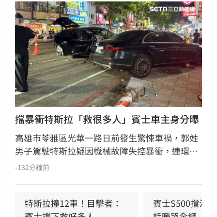
擋暴衝特斯拉「救很多人」賓士車主身分曝
高雄市苓雅區光華一路日前發生驚悚車禍，郭姓
男子駕駛特斯拉疑因機械故障失控暴衝，連環撞
擊12輛汽機車及單車，所幸僅造成3人輕傷。肇
-132分鐘前
事車輛最終撞上停放路邊的賓士車才停下，避免
衝入熱鬧的光華夜市。該名賓士車主身分隨後曝
光，竟是擁有1.4萬粉絲的網紅「超級土豆粉」，
特斯拉撞12車！目擊者：
賓士S500擋浩
同時也是嘉義知名甜甜圈店老闆。
賓士擋下救好多人
話暖哭全網