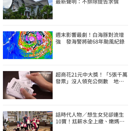
最新聲明：不排除提告求償
週末影響最劇！白海豚對流增
強 發海警將破68年颱風紀錄
超商花21元中大獎！「5張千萬
發票」沒人領充公倒數 地點
明細一次看
話時代人物／想生女兒卻連生
10寶！尪薪水全上繳、嫩媽吐
心聲：不生了