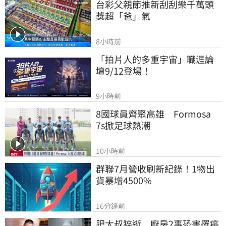
台彩父親節推新刮刮樂千萬頭
獎超「爸」氣
8小時前
「拍片人的多重宇宙」職涯論
壇9/12登場！
9小時前
8國球員齊聚高雄　Formosa 
7s掀足球熱潮
10小時前
群聯7月營收刷新紀錄！1物出
貨暴增4500%
16分鐘前
肥大叔猝逝　廚房2事恐害罹癌