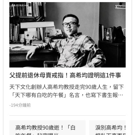
父提前退休母賣戒指！高希均證明這1件事
天下文化創辦人高希均教授走完90歲人生，留下
「天下哪有白吃的午餐」名言，也寫下書生報國
傳奇。13歲躲戰亂來台，一家七口擠在南港三坪
-194分鐘前
眷村；母親賣掉最後一枚戒指買收音機讓他學英
文，父親更提前退休，替他買下赴美「單程機
票」留學，改變一生。
高希均教授90歲逝！「白
淚別高希均！沈