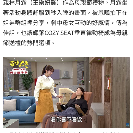
親林月霜（王樂妍飾）作為母親節禮物。月霜坐
著活動身體舒服到秒入睡的畫面，被恩曦拍下在
姐弟群組裡分享，劇中母女互動的好感情，傳為
佳話，也讓輝葉COZY SEAT垂直律動椅成為母親
節送禮的熱門選項。