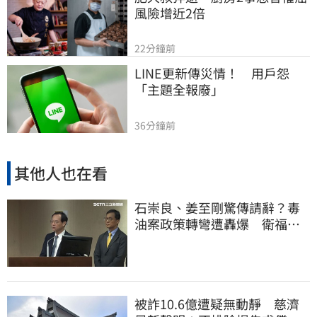
風險增近2倍
22分鐘前
LINE更新傳災情！　用戶怨
「主題全報廢」
36分鐘前
其他人也在看
石崇良、姜至剛驚傳請辭？毒
油案政策轉彎遭轟爆 衛福部
回應了
被詐10.6億遭疑無動靜 慈濟