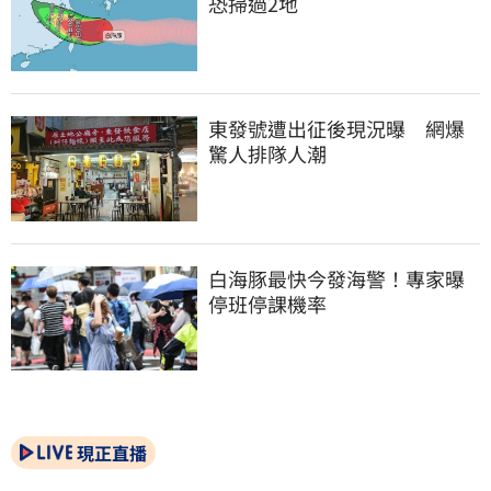
恐掃過2地
東發號遭出征後現況曝　網爆
驚人排隊人潮
白海豚最快今發海警！專家曝
停班停課機率
現正直播