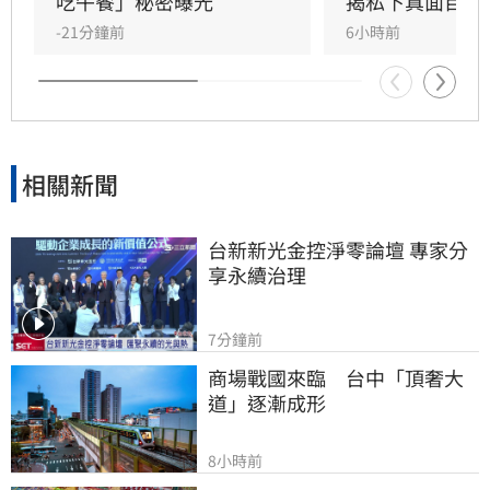
吃午餐」秘密曝光
揭私下真面目
-21分鐘前
6小時前
相關新聞
台新新光金控淨零論壇 專家分
享永續治理
7分鐘前
商場戰國來臨　台中「頂奢大
道」逐漸成形
8小時前