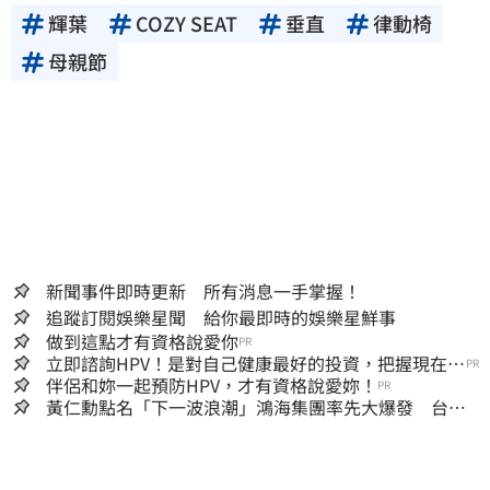
輝葉
COZY SEAT
垂直
律動椅
母親節
新聞事件即時更新 所有消息一手掌握！
追蹤訂閱娛樂星聞 給你最即時的娛樂星鮮事
做到這點才有資格說愛你
PR
立即諮詢HPV！是對自己健康最好的投資，把握現在不
PR
嫌晚！
伴侶和妳一起預防HPV，才有資格說愛妳！
PR
黃仁勳點名「下一波浪潮」鴻海集團率先大爆發 台股
這族群全面噴出