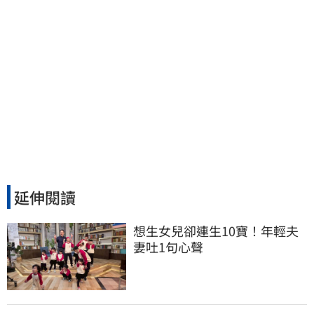
延伸閱讀
想生女兒卻連生10寶！年輕夫
妻吐1句心聲