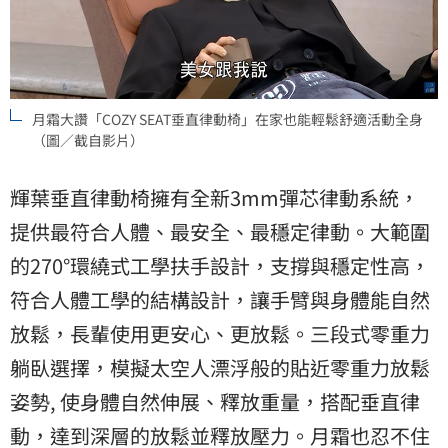
月霜大讚「COZY SEAT垂直律動椅」在家也能輕鬆舒適活動全身
（圖／截自影片）
輝葉垂直律動椅擁有全新3mm彈芯律動系統，
提供最符合人體、最安全、最穩定律動。大範圍
的270°環繞式工學扶手設計，支撐與穩定性高，
符合人體工學的結構設計，讓手臂與身體能自然
放鬆，長輩使用更安心、更放鬆。三段式零重力
躺臥選擇，模擬太空人漂浮般的貼近零重力放鬆
姿勢, 使身體自然伸展、釋放重量，搭配垂直律
動，達到深層的放鬆並釋放壓力。月霜也忍不住