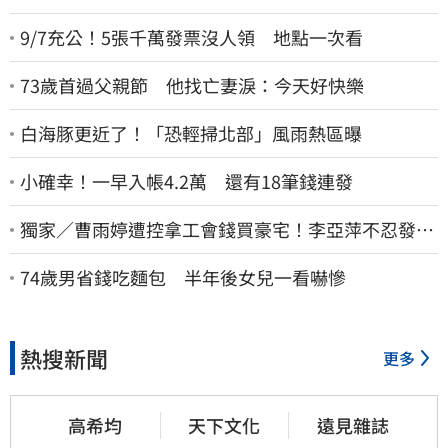
9/7充公！5張千萬發票沒人領 地點一次看
73歲首過父親節 他找亡妻淚：今天好快樂
白海豚更近了！「恐輕掃北部」風雨熱區曝
小確幸！一早入帳4.2萬 還有18筆錢連發
獨家／曹雨婷遭控拿工會錢買豪宅！李亞萍不忍發
聲：余天管工會都貼錢
74歲男省錢吃麵包 半年後女兒一看嚇慘
熱搜新聞
更多
高希均
天下文化
遠見雜誌