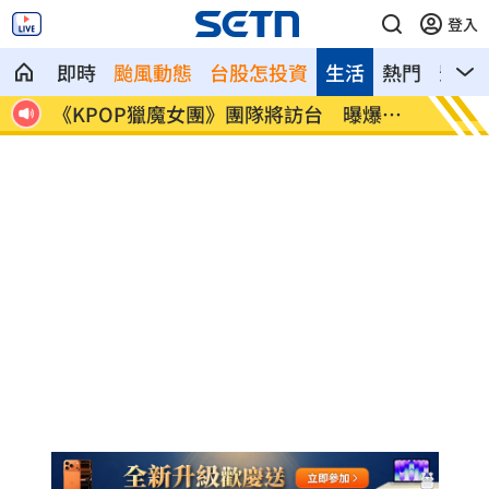
登入
即時
颱風動態
台股怎投資
生活
熱門
影音
近2
《KPOP獵魔女團》團隊將訪台 曝爆紅
賴清德
秘辛