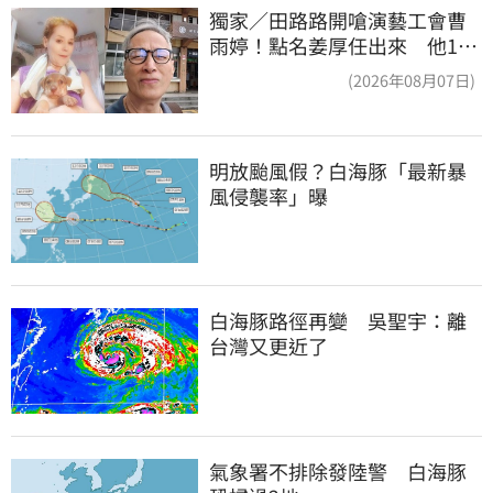
獨家／田路路開嗆演藝工會曹
雨婷！點名姜厚任出來 他16
字回應了
(2026年08月07日)
明放颱風假？白海豚「最新暴
風侵襲率」曝
白海豚路徑再變　吳聖宇：離
台灣又更近了
氣象署不排除發陸警　白海豚