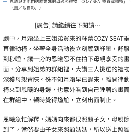
恩曦與弟弟們送給媽媽的母親節禮物「COZY SEAT垂直律動椅」。
（圖／截自影片）
[廣告] 請繼續往下閱讀…
劇中，月霜坐上三姐弟買來的輝葉COZY SEAT垂
直律動椅，坐著全身活動後立刻感到紓壓，舒服
到秒睡，讓一旁的恩曦忍不住拍下母親享受的畫
面，分享到姐弟的群組裡，大讚三人挑選的禮物
深獲母親青睞。殊不知月霜早已醒來，離開律動
椅來到恩曦的身邊，也意外看到自己睡著的畫面
在群組中，頓時覺得尷尬，立刻出面制止。
恩曦急忙解釋，媽媽向來都很照顧子女，母親節
到了，當然要由子女來照顧媽媽，所以送上照顧