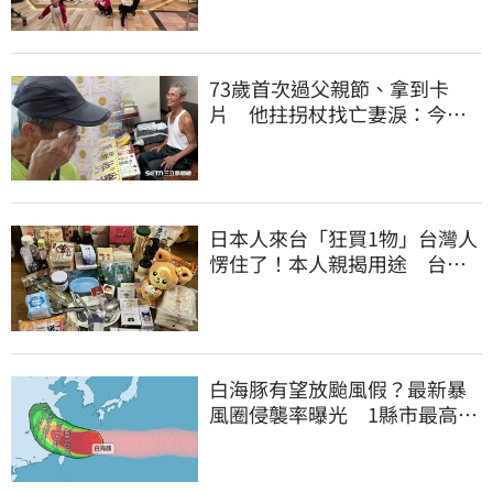
73歲首次過父親節、拿到卡
片 他拄拐杖找亡妻淚：今天
好多人來幫我慶祝
日本人來台「狂買1物」台灣人
愣住了！本人親揭用途 台網
友笑了
白海豚有望放颱風假？最新暴
風圈侵襲率曝光 1縣市最高達
59%