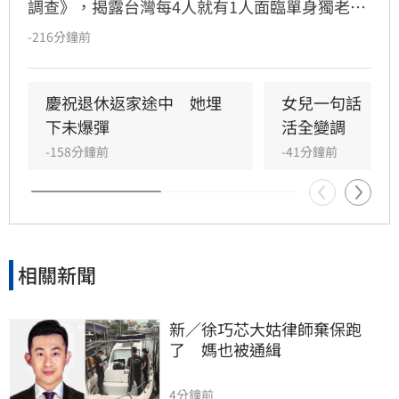
調查》，揭露台灣每4人就有1人面臨單身獨老。
儘管逾七成國人準備退休金，卻因缺乏長照規劃
-216分鐘前
與傳承知識，陷入行動僵局。調查發現「單身無
子女」族群理財封閉，多數擔憂失智失能卻未安
排財務代理；「已婚有子女」者則出現「重子
慶祝退休返家途中　她埋
女兒一句話　兩
女、輕老本」失衡現象。專家提出「TALK」理財
下未爆彈
活全變調
心法，建議民眾透過目標盤點、專款配置、明確
-158分鐘前
-41分鐘前
傳承及安養信託等機制，及早建立樂齡財富防禦
網，避免資產傳承糾紛，確保晚年財務自主與安
全，打造穩健的退休生活藍圖。
相關新聞
新／徐巧芯大姑律師棄保跑
了　媽也被通緝
4分鐘前