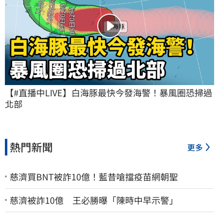
【#直播中LIVE】白海豚最快今發海警！暴風圈恐掃過
北部
熱門新聞
更多
慈濟買BNT被詐10億！藍昔嗆擋疫苗網朝聖
慈濟被詐10億 王必勝曝「陳時中早示警」