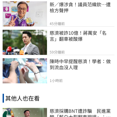
新／爆涉貪！議員范織欽…遭
檢方聲押
45分鐘前
慈濟被詐10億！蔣萬安「名
言」翻車被酸爆
59分鐘前
陳時中早提醒慈濟！學者：做
到流血沒人理
1小時前
其他人也在看
慈濟採購BNT遭詐騙 民進黨
酸「藍白大型翻車現場」：應