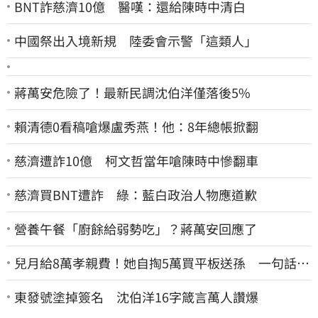
BNT詐慈濟10億 醫嘆：還給陳時中清白
中國祭出入境新規 陸委會示警「這類人」
蔣萬安危險了！最新民調沈伯洋僅落後5%
賴清德0看稿嗆爆盧秀燕！他：8年總帳掀翻
慈濟遭詐10億 柯文哲當年嗆陳時中慘翻車
慈濟買BNT遭詐 綠：藍白政治人物應道歉
營養午餐「廚餘給弱勢吃」？蔣萬安回應了
兒月給8萬孝親費！她自掏5萬買平板送孫 一句話愣
原地「傷心不已」
東發號塗掉簽名 沈伯洋16字箴言萬人讚爆