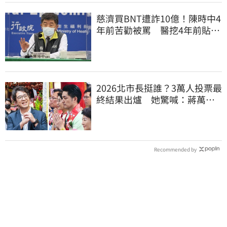
慈濟買BNT遭詐10億！陳時中4
年前苦勸被罵 醫挖4年前貼
文：藍白全翻車
2026北市長挺誰？3萬人投票最
終結果出爐 她驚喊：蔣萬安
真該緊張了
Recommended by