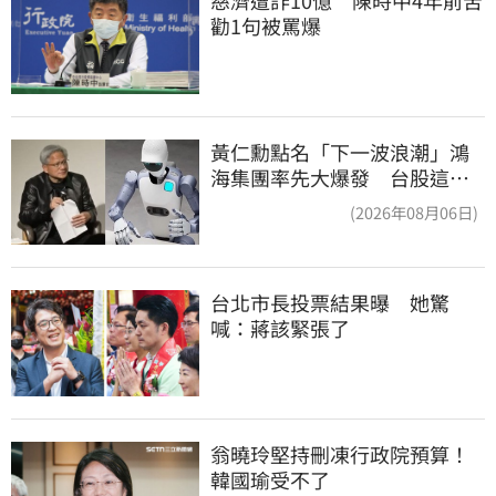
勸1句被罵爆
黃仁勳點名「下一波浪潮」鴻
海集團率先大爆發 台股這族
群全面噴出
(2026年08月06日)
台北市長投票結果曝　她驚
喊：蔣該緊張了
翁曉玲堅持刪凍行政院預算！
韓國瑜受不了