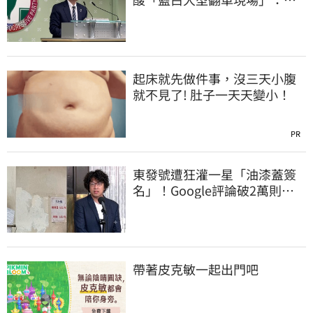
為無端抹黑道歉
起床就先做件事，沒三天小腹
就不見了! 肚子一天天變小！
PR
東發號遭狂灌一星「油漆蓋簽
名」！Google評論破2萬則
老饕真實心得曝
帶著皮克敏一起出門吧