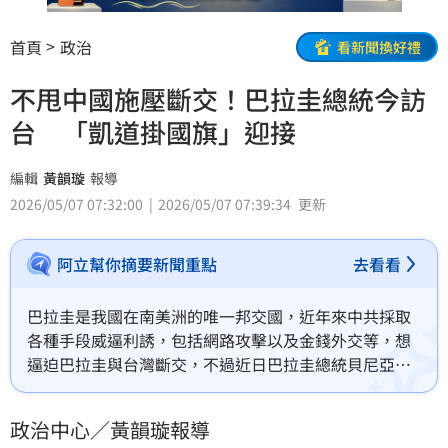
首頁
政治
看新聞換好禮
不甩中國施壓斷交！巴拉圭總統今訪
台 「凱道掛國旗」迎接
編輯
黃韻璇
報導
2026/05/07 07:32:00
2026/05/07 07:39:34
更新
阿立幫你摘要新聞重點
去看看
巴拉圭是我國在南美洲的唯一邦交國，近年來中共採取
各種手段威逼利誘，包括網路攻擊以及金錢外交等，想
逼迫巴拉圭與台灣斷交，不過近日巴拉圭總統貝尼亞
（Santiago Peña）接受《紐約時報》採訪時，堅定表
示「沒有斷交意圖」。應我國政府邀請，巴拉圭總統貝
政治中心／黃韻璇報導
尼亞今（7）日率團訪問台灣，外交部長林佳龍分享，凱