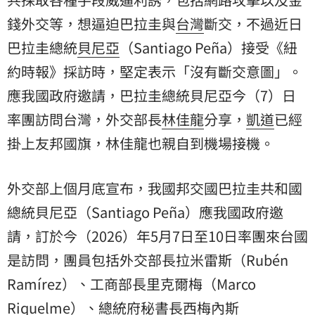
錢外交等，想逼迫巴拉圭與
台灣
斷交，不過近日
巴拉圭總統
貝尼亞
（Santiago Peña）接受《紐
約時報》採訪時，堅定表示「沒有斷交意圖」。
應我國政府邀請，巴拉圭總統貝尼亞今（7）日
率團訪問台灣，外交部長
林佳龍
分享，
凱道
已經
掛上友邦國旗，林佳龍也親自到機場接機。
外交部上個月底宣布，我國邦交國巴拉圭共和國
總統貝尼亞（Santiago Peña）應我國政府邀
請，訂於今（2026）年5月7日至10日率團來台國
是訪問，團員包括外交部長拉米雷斯（Rubén
Ramírez）、工商部長里克爾梅（Marco
Riquelme）、總統府秘書長西梅內斯