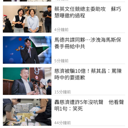
蔡英文任競總主委助攻　蘇巧
慧曝邀約過程
4分鐘前
馬德共諜同夥…涉洩海馬斯保
養手冊給中共
5分鐘前
慈濟被騙10億！蔡其昌：罵陳
時中的要道歉
15分鐘前
轟慈濟遭詐5年沒吭聲　他看聲
明1句：笑死
44分鐘前