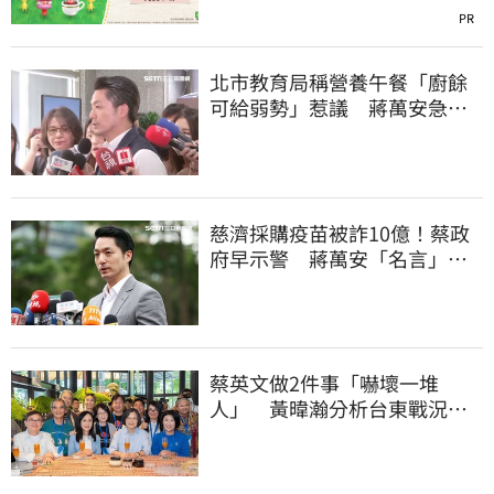
PR
北市教育局稱營養午餐「廚餘
可給弱勢」惹議 蔣萬安急
喊：不會這樣做
慈濟採購疫苗被詐10億！蔡政
府早示警 蔣萬安「名言」翻
車被酸爆
蔡英文做2件事「嚇壞一堆
人」 黃暐瀚分析台東戰況：
變成五五波