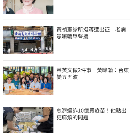
黃禎憲診所挺蔣遭出征　老病
患曝暖舉聲援
蔡英文做2件事　黃暐瀚：台東
變五五波
慈濟遭詐10億買疫苗！他點出
更麻煩的問題