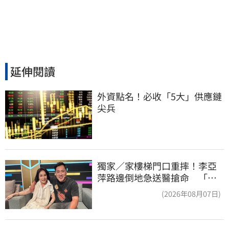
延伸閱讀
外資點名！必收「5大」供應鏈
尖兵
獨家／家樓梯門口重摔！李亞
萍路邊倒地急送醫搶命 「最
新傷況」曝
(2026年08月07日)