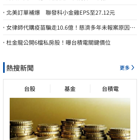
北美訂單補爆 聯發科小金雞EPS至27.12元
女律師代購疫苗騙走10.6億！慈濟多年未報案原因
曝：檢警上門才知被騙
杜金龍公開6檔私房股！曝台積電關鍵價位
熱搜新聞
更多
台股
基金
台積電