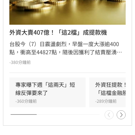
外資大賣407億！「這2檔」成提款機
台股今（7）日震盪劇烈，早盤一度大漲逾400
點，衝高至44827點，隨後因獲利了結賣壓湧
現，指數翻黑收在44225.91點，下跌170.79點，
-380分鐘前
成交量達8207億元。三大法人合計賣超442.44億
元，其中外資終結連兩日買超，轉為賣超407.16
億元，大舉減碼群創與華邦電，長榮航則獲外資
專家曝下週「這兩天」短
外資狂提款！國
青睞成為買超冠軍。市場多空在季線壓力區拉
線反彈要來了
「這檔金融股 」
鋸，投資人需密切留意後續外資操作動向與資金
-360分鐘前
-289分鐘前
流向，短線獲利回吐賣壓是否持續，將成為影響
大盤後市走勢的關鍵指標。