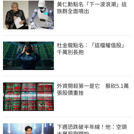
黃仁勳點名「下一波浪潮」這
族群全面噴出
杜金龍點名：「這檔權值股」
千萬別長抱
外資開殺第一是它　狠砍5.1萬
張股價重挫
下週恐跌破半年線！他：空頭
大屠殺剛開始