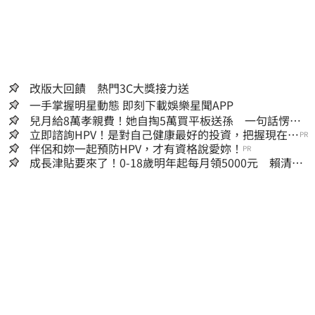
改版大回饋 熱門3C大獎接力送
一手掌握明星動態 即刻下載娛樂星聞APP
兒月給8萬孝親費！她自掏5萬買平板送孫 一句話愣原
地「傷心不已」
立即諮詢HPV！是對自己健康最好的投資，把握現在不
PR
嫌晚！
伴侶和妳一起預防HPV，才有資格說愛妳！
PR
成長津貼要來了！0-18歲明年起每月領5000元 賴清
德：此時不生更待何時