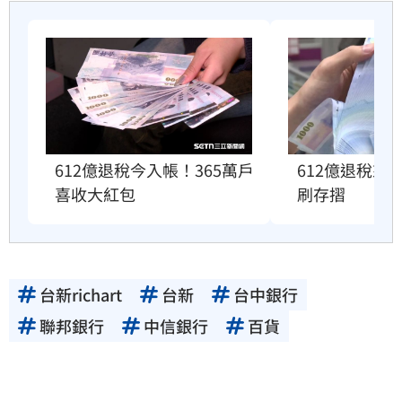
612億退稅今入帳！365萬戶
612億退稅來
喜收大紅包
刷存摺
台新richart
台新
台中銀行
聯邦銀行
中信銀行
百貨