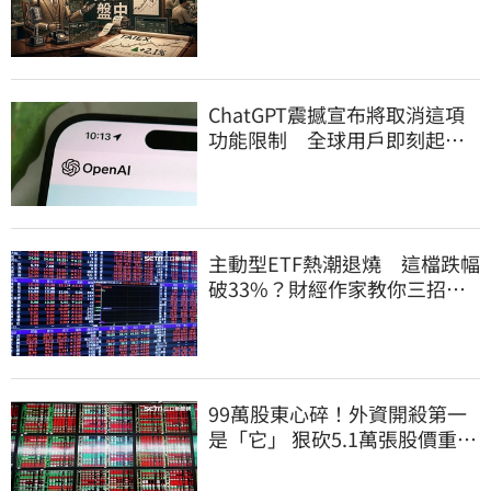
漲扛起大旗
ChatGPT震撼宣布將取消這項
功能限制 全球用戶即刻起
「免費」用到飽
主動型ETF熱潮退燒 這檔跌幅
破33%？財經作家教你三招避
開投資人性弱點
99萬股東心碎！外資開殺第一
是「它」 狠砍5.1萬張股價重挫
近5%