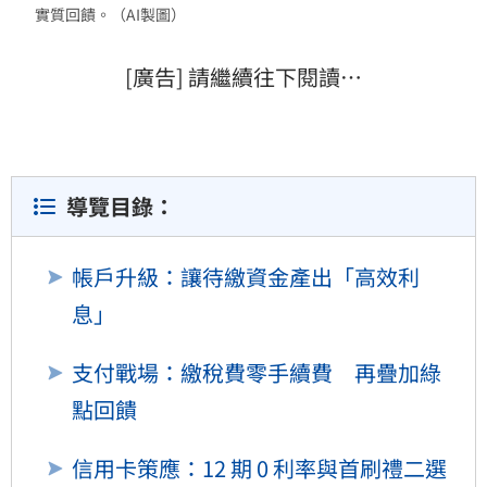
實質回饋。（AI製圖）
[廣告] 請繼續往下閱讀…
導覽目錄：
帳戶升級：讓待繳資金產出「高效利
息」
支付戰場：繳稅費零手續費 再疊加綠
點回饋
信用卡策應：12 期 0 利率與首刷禮二選