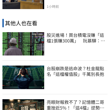
1小時前
其他人也在看
股災進場！買台積電沒賺「這
檔1張賺300萬」 阮慕驊：別
聽信重押鬼話
台股崩跌是逃命波？杜金龍點
名「這檔權值股」千萬別長抱
亮眼財報救不了？記憶體二哥
重挫近5%！「這4檔」逆勢上