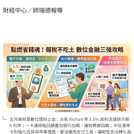
此外，中信漢神聯名卡強化百貨停車與購物禮遇，結合
財經中心／師瑞德報導
金融服務與生活生態圈。善用數位支付與信用卡優惠，
將報稅等剛性支出轉化為實質收益，已成為今年精省理
財的新趨勢。
五月報稅靠數位理財止血：台新 Richart 祭 3.5% 高利活儲與分期
0 利率；一卡通綠點回饋疊加銀行加碼，讓稅費變回饋；中信漢神
卡則強化百貨與停車禮遇。靈活運用支付工具，讓剛性支出轉化為