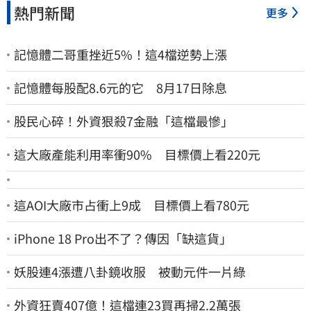
熱門新聞
更多
記憶體二哥重挫近5%！這4檔逆勢上漲
記憶體每股配8.6元的它 8月17日除息
股民心碎！外資狠殺7金融「這檔最慘」
這大廠產能利用率衝90% 目標價上看220元
這AOI大廠市占衝上9成 目標價上看780元
iPhone 18 Pro出不了？傳因「缺這貨」
妖股連4漲遭八卦鏡收服 被動元件一片綠
外資狂賣407億！這檔連23買再掃2.2萬張