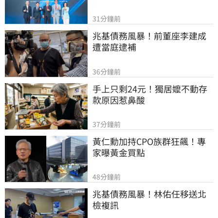
31分鐘前
兆基債務風暴！前董座李建成
遭當庭逮補
36分鐘前
手上只剩24元！獨居嬤不動存
款原因惹鼻酸
37分鐘前
黃仁勳加持CPO族群狂飆！專
家曝黃金買點
48分鐘前
兆基債務風暴！林佑任移送北
檢複訊