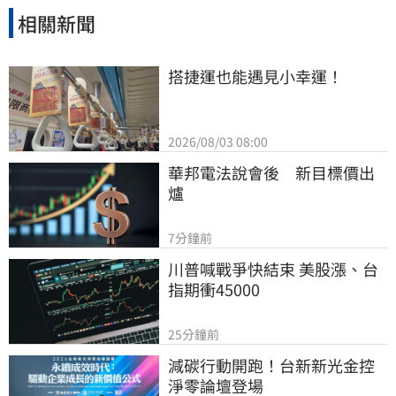
相關新聞
搭捷運也能遇見小幸運！
2026/08/03 08:00
華邦電法說會後　新目標價出
爐
7分鐘前
川普喊戰爭快結束 美股漲、台
指期衝45000
25分鐘前
減碳行動開跑！台新新光金控
淨零論壇登場