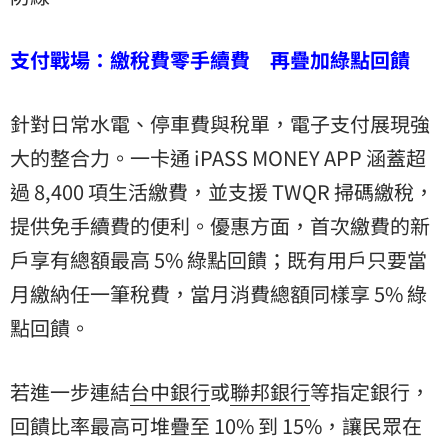
支付戰場：繳稅費零手續費 再疊加綠點回饋
針對日常水電、停車費與稅單，電子支付展現強
大的整合力。一卡通 iPASS MONEY APP 涵蓋超
過 8,400 項生活繳費，並支援 TWQR 掃碼繳稅，
提供免手續費的便利。優惠方面，首次繳費的新
戶享有總額最高 5% 綠點回饋；既有用戶只要當
月繳納任一筆稅費，當月消費總額同樣享 5% 綠
點回饋。
若進一步連結
台中銀行
或
聯邦銀行
等指定銀行，
回饋比率最高可堆疊至 10% 到 15%，讓民眾在