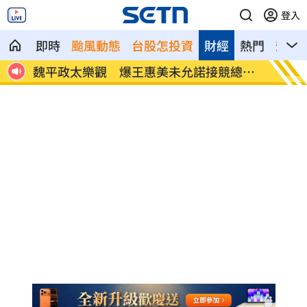
登入
即時
颱風動態
台股怎投資
財經
熱門
影音
上有
魏平政太樂觀 爆王惠美未允諾接競總主
川普喊
委
45000