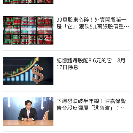
99萬股東心碎！外資開殺第一
是「它」 狠砍5.1萬張股價重挫
近5%
記憶體每股配8.6元的它 8月
17日除息
下週恐跌破半年線！陳嘉偉警
告台股反彈屬「逃命波」：空
頭大屠殺剛開始