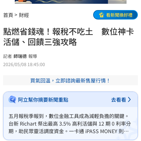
首頁
財經
看新聞換好禮
點燃省錢魂！報稅不吃土 數位神卡
活儲、回饋三強攻略
記者
師瑞德
報導
2026/05/08 18:45:00
買氣回溫，立即諮詢最新售屋行情！
阿立幫你摘要新聞重點
去看看
五月報稅季報到，數位金融工具成為減輕負擔的關鍵。
台新 Richart 祭出最高 3.5% 高利活儲與 12 期 0 利率分
期，助民眾靈活調度資金。一卡通 iPASS MONEY 則透
過繳稅免手續費與最高 15% 綠點回饋，讓支出變回饋。