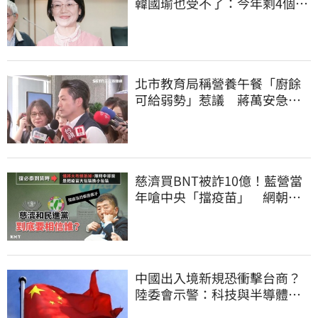
韓國瑜也受不了：今年剩4個月
你思考一下
北市教育局稱營養午餐「廚餘
可給弱勢」惹議 蔣萬安急
喊：不會這樣做
慈濟買BNT被詐10億！藍營當
年嗆中央「擋疫苗」 網朝
聖：大型翻車現場
中國出入境新規恐衝擊台商？
陸委會示警：科技與半導體從
業人員審慎評估