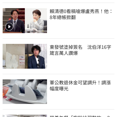
賴清德0看稿嗆爆盧秀燕！他：
8年總帳掀翻
東發號塗掉簽名　沈伯洋16字
箴言萬人讚爆
軍公教退休金可望調升！調漲
幅度曝光