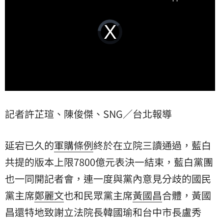
Video
Player
is
loading.
記者許芷瑄、陳俊傑、SNG／台北報導
延宕已久的
軍購條例
終於在立院三讀通過，藍白
共提的版本上限7800億元表決一結束，藍白黨團
也一同開記者會，連一度與黨內意見分歧的
國民
黨
主席
鄭麗文
也和民眾黨主席
黃國昌
合體，黃國
昌還特地致謝立法院長韓國瑜和台中市長盧秀