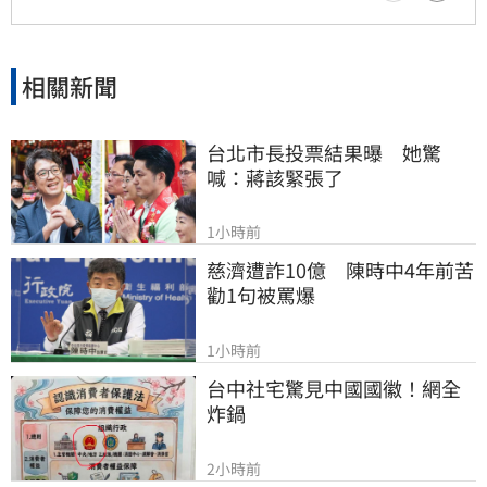
全。
相關新聞
台北市長投票結果曝　她驚
喊：蔣該緊張了
1小時前
慈濟遭詐10億　陳時中4年前苦
勸1句被罵爆
1小時前
台中社宅驚見中國國徽！網全
炸鍋
2小時前