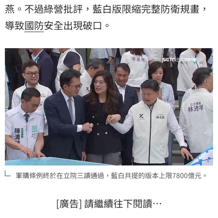
燕。不過綠營批評，藍白版限縮完整防衛規畫，
導致
國防
安全出現破口。
軍購條例終於在立院三讀通過，藍白共提的版本上限7800億元。
[廣告] 請繼續往下閱讀…