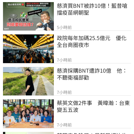
慈濟買BNT被詐10億！藍昔嗆
擋疫苗網朝聖
5小時前
政院每年加碼25.5億元　優化
全台商圈夜市
7小時前
慈濟採購BNT遭詐10億　他：
不聽衛福部勸
7小時前
蔡英文做2件事　黃暐瀚：台東
變五五波
7小時前