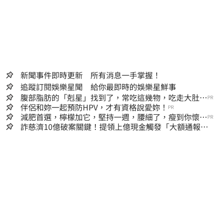
新聞事件即時更新 所有消息一手掌握！
追蹤訂閱娛樂星聞 給你最即時的娛樂星鮮事
腹部脂肪的「剋星」找到了，常吃這幾物，吃走大肚
PR
囊，瘦出小蠻腰
伴侶和妳一起預防HPV，才有資格說愛妳！
PR
減肥首選，檸檬加它，堅持一週，腰細了，瘦到你懷疑
PR
人生
詐慈濟10億破案關鍵！提領上億現金觸發「大額通報」
神鬼律師遭擊落內幕