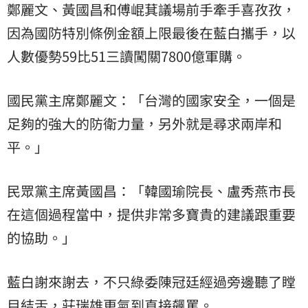
鄭麗文、黃國昌和傅崐萁議場前手牽手喜孜孜，
因為國防特別條例金額上限最後在藍白攜手，以
人數優勢59比51三讀闖關7800億軍購。
國民黨主席鄭麗文：「台灣的國家安全，一個是
足夠的強大的防衛力量，另外就是尋求兩岸和
平。」
民眾黨主席黃國昌：「韓國瑜院長、盧秀燕市長
在這個過程當中，提供非常多寶貴的建議跟重要
的協助。」
藍白謝來謝去，不只綠委陳冠廷經過旁邊聽了瞠
目結舌，莊瑞雄更氣到直接飆罵。