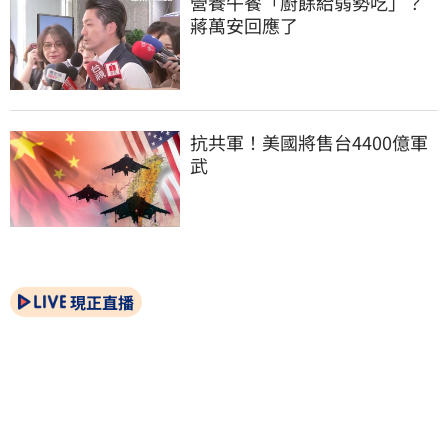
營養午餐「廚餘給弱勢吃」？
蔣萬安回應了
抗共軍！美國將售台4400億軍
武
現正直播