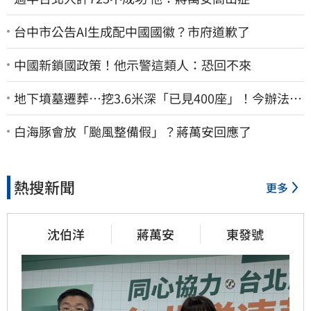
台中市公告AI生成配中國國徽？市府道歉了
中國新鎖國政策！他示警這類人：恐回不來
地下墳墓遷葬…挖3.6米深「已見400座」！今辦法會
安撫祖先
白海豚會放「颱風整備假」？蔣萬安回應了
熱搜新聞
更多
沈伯洋
蔣萬安
東發號