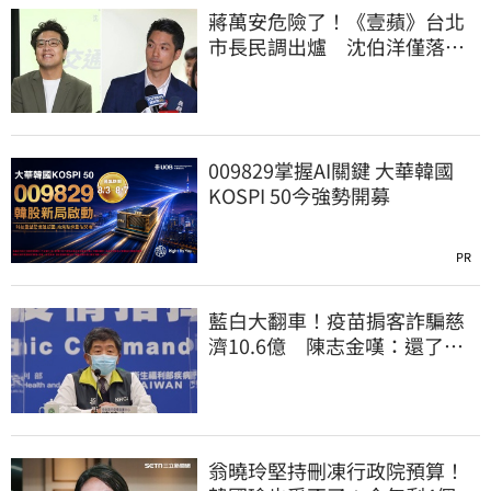
蔣萬安危險了！《壹蘋》台北
市長民調出爐 沈伯洋僅落後
5%
009829掌握AI關鍵 大華韓國
KOSPI 50今強勢開募
PR
藍白大翻車！疫苗掮客詐騙慈
濟10.6億 陳志金嘆：還了陳
時中一個清白
翁曉玲堅持刪凍行政院預算！