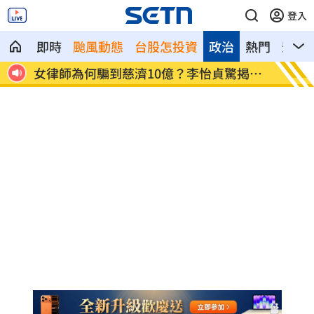
登入
即時
颱風動態
台股怎投資
政治
熱門
影音
何騙到慈濟10億？李怡貞驚揭身
淚別高希均！沈春華