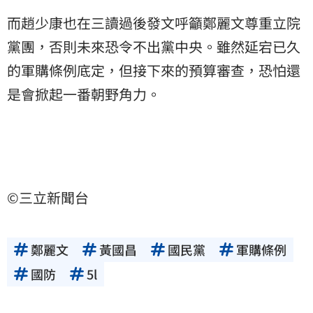
而趙少康也在三讀過後發文呼籲鄭麗文尊重立院
黨團，否則未來恐令不出黨中央。雖然延宕已久
的軍購條例底定，但接下來的預算審查，恐怕還
是會掀起一番朝野角力。
©三立新聞台
鄭麗文
黃國昌
國民黨
軍購條例
國防
5l