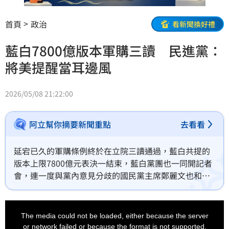
首頁
政治
看新聞換好禮
藍白7800億版本軍購三讀 民進黨：
將美提醒當耳邊風
2026/05/08 21:22:00
阿立幫你摘要新聞重點
去看看
延宕已久的軍購條例終於在立院三讀通過，藍白共提的
版本上限7800億元表決一結束，藍白黨團也一同開記者
會，連一度與黨內意見分歧的國民黨主席鄭麗文也和民
眾黨主席黃國昌合體，黃國昌還特地致謝立法院長韓國
瑜和台中市長盧秀燕。不過綠營批評，藍白版限縮完整
This
is
防衛規畫，導致國防安全出現破口。
a
The media could not be loaded, either because the server
modal
window.
or network failed or because the format is not supported.