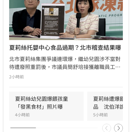
夏莉絲托嬰中心食品過期？北市稽查結果曝
北市夏莉絲集團爭議連環爆，繼幼兒園涉不當對
待遭廢照重罰後，市議員簡舒培接獲離職員工爆
料，指控旗下托嬰中心提供幼童食用過期或腐爛
2小時前
食物。簡舒培質疑社會局稽查行動「慢半拍」且
非無預警，痛批市府態度消極。對此，社會局回
應指出，接獲通報後已立即派員前往現場稽查，
夏莉絲幼兒園爆餵孩童
夏莉絲遭爆餵幼
雖抵達時已過用餐時間未發現異狀，但強調過去
「發黑食材」照片曝
品　沈伯洋說話
半年已執行四次稽查皆無異常。市府重申，未來
4小時前
5小時前
將持續維持無預警稽查機制，若發現食安違規將
立即通報衛生局嚴辦，全力守護托嬰孩童健康安