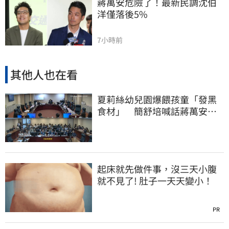
蔣萬安危險了！最新民調沈伯
洋僅落後5%
7小時前
其他人也在看
夏莉絲幼兒園爆餵孩童「發黑
食材」 簡舒培喊話蔣萬安：
主動查明真相
起床就先做件事，沒三天小腹
就不見了! 肚子一天天變小！
PR