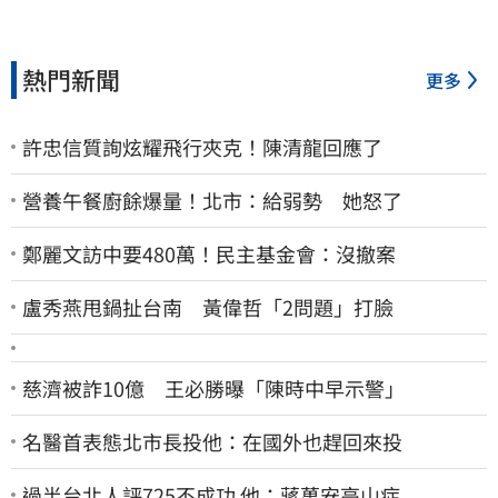
熱門新聞
更多
許忠信質詢炫耀飛行夾克！陳清龍回應了
營養午餐廚餘爆量！北市：給弱勢 她怒了
鄭麗文訪中要480萬！民主基金會：沒撤案
盧秀燕甩鍋扯台南 黃偉哲「2問題」打臉
慈濟被詐10億 王必勝曝「陳時中早示警」
名醫首表態北市長投他：在國外也趕回來投
過半台北人評725不成功 他：蔣萬安高山症