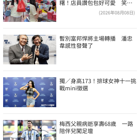
糬！店員讚包包好可愛 笑
回：我自己做的
(2026年08月08日)
暫別富邦悍將主場轉播　潘忠
韋感性發聲了
獨／身高173！排球女神十一挑
戰mini徵選
梅西父親病逝享壽68歲　一路
陪伴兒闖足壇