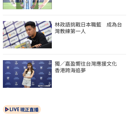
林政語挑戰日本職籃　成為台
灣教練第一人
獨／嘉盈嚮往台灣應援文化　
香港跨海追夢
現正直播