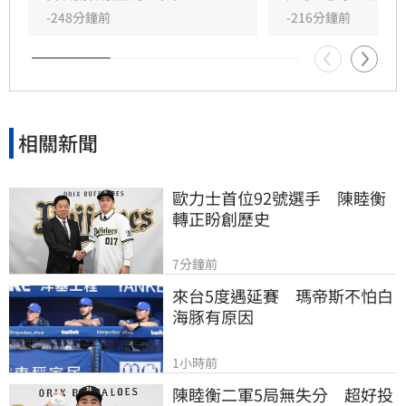
有湮滅證據之虞，已向台北地方法院聲請羈押，
-248分鐘前
-216分鐘前
詳細案情仍待檢警進一步調查偵辦。
相關新聞
歐力士首位92號選手　陳睦衡
轉正盼創歷史
7分鐘前
來台5度遇延賽　瑪帝斯不怕白
海豚有原因
1小時前
陳睦衡二軍5局無失分　超好投