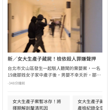
新／女大生產子藏屍！檢依殺人罪嫌聲押
台北市文山區發生一起駭人聽聞的棄嬰案，一名
19歲鄒姓女子家中產子後，男嬰不幸夭折，鄒女
竟未報案，反而將屍體包裹藏匿於房內。直至數
-348分鐘前
日後，家屬因聞到屋內傳出異味，整起案件才因
此曝光。檢方今（9日）會同法醫進行相驗，初
步尚無法確認男嬰死因，後續將擇期解剖釐清。
女大生產子案暫冰存！將
女大生產子藏屍
檢察官複訊後，認定鄒女涉犯殺人罪嫌重大，且
擇期解剖釐清死因
產檢紀錄全空白