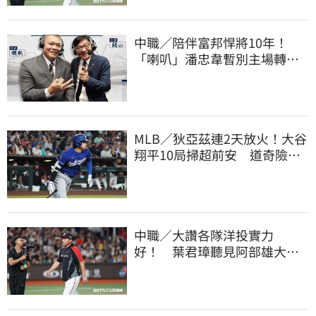
中職／陪伴富邦悍將10年！
「喇叭」潘忠韋暫別主場轉
播 感性發聲了
MLB／狄亞茲連2天放火！大谷
翔平10局掃超前安 道奇險逃9
年來最長8連敗
中職／大讚各隊洋投實力
好！ 葉君璋聽見阿部雄大被
註銷好吃驚