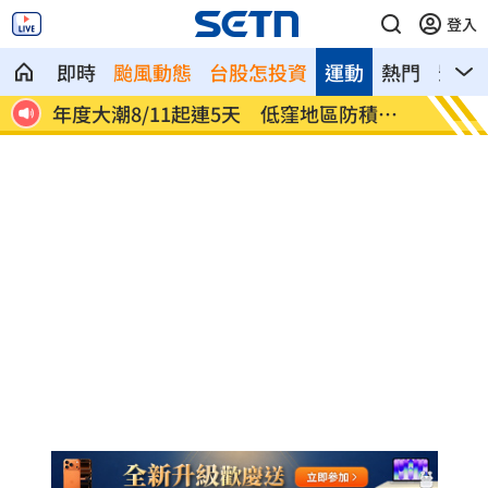
登入
即時
颱風動態
台股怎投資
運動
熱門
影音
了
年度大潮8/11起連5天 低窪地區防積淹
燒臘店
水