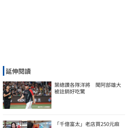
延伸閱讀
葉總讚各隊洋將　聞阿部雄大
被註銷好吃驚
「千億富太」老店買250元麻