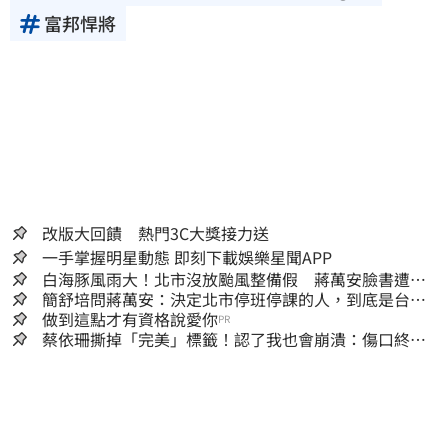
富邦悍將
改版大回饋 熱門3C大獎接力送
一手掌握明星動態 即刻下載娛樂星聞APP
白海豚風雨大！北市沒放颱風整備假 蔣萬安臉書遭網
友灌爆：標準在哪？
簡舒培問蔣萬安：決定北市停班停課的人，到底是台北
市長，還是氣象署？
做到這點才有資格說愛你
PR
蔡依珊撕掉「完美」標籤！認了我也會崩潰：傷口終究
會癒合