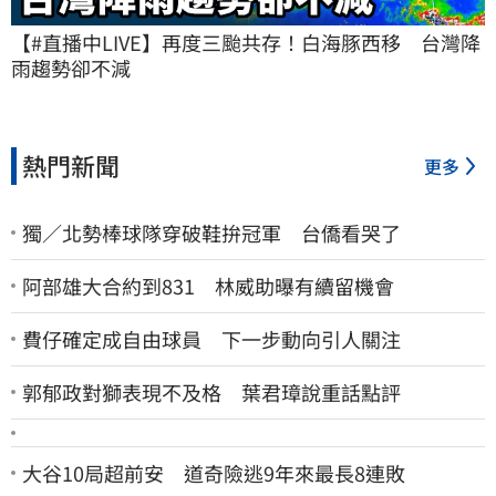
【#直播中LIVE】再度三颱共存！白海豚西移　台灣降
雨趨勢卻不減
熱門新聞
更多
獨／北勢棒球隊穿破鞋拚冠軍 台僑看哭了
阿部雄大合約到831 林威助曝有續留機會
費仔確定成自由球員 下一步動向引人關注
郭郁政對獅表現不及格 葉君璋說重話點評
大谷10局超前安 道奇險逃9年來最長8連敗