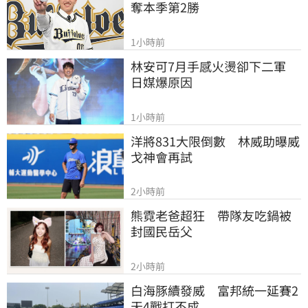
奪本季第2勝
1小時前
林安可7月手感火燙卻下二軍　
日媒爆原因
1小時前
洋將831大限倒數　林威助曝威
戈神會再試
2小時前
熊霓老爸超狂　帶隊友吃鍋被
封國民岳父
2小時前
白海豚續發威　富邦統一延賽2
天4戰打不成