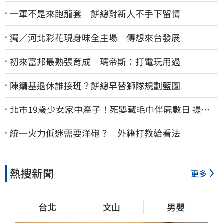
一軍不是來跑龍套 餅總對新人不手下留情
獨／河北彩花現身味全主場 傳想來台發展
初來富邦最熟張育成 瑪帝斯：打電玩用過
陳鏞基退休誰接班？餅總早替獅隊規劃藍圖
北市19歲少女家中產子！死嬰藏毛巾伴屍數日 提袋
進派出所嚇壞警員
統一火力低迷需要洋砲？ 外籍打教給看法
熱搜新聞
更多
台北
文山
男嬰