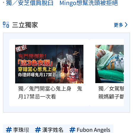
獨／安芝儇肩脫臼 Mingo想幫洗頭被拒絕
三立獨家
更多
獨／鬼門開當心鬼上身　鬼
獨／女駕駛肇
月17禁忌一次看
親媽顧子斷家
李珠珢
漢字姓名
Fubon Angels