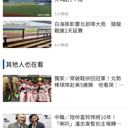
3小時前
白海豚影響北部降大雨　猿龍
戰連2天延賽
4小時前
其他人也在看
獨家／穿破鞋拚回冠軍！北勢
棒球隊赴美5連勝 他看哭：台
灣囡仔的韌性
中職／陪伴富邦悍將10年！
「喇叭」潘忠韋暫別主場轉