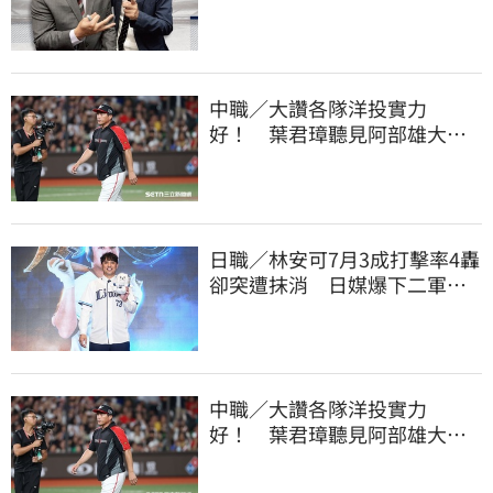
播 感性發聲了
中職／大讚各隊洋投實力
好！ 葉君璋聽見阿部雄大被
註銷好吃驚
日職／林安可7月3成打擊率4轟
卻突遭抹消 日媒爆下二軍背
後原因
中職／大讚各隊洋投實力
好！ 葉君璋聽見阿部雄大被
註銷好吃驚