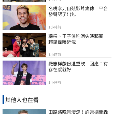
名嘴拿刀自殘影片瘋傳　平台
發聲認了出包
1小時前
粿粿、王子偷吃消失演藝圈　
賴銘偉曝近況
1小時前
羅志祥戲份遭重砍　回應：有
存在感就好
1小時前
其他人也在看
田路路晚景淒涼！許常德開轟