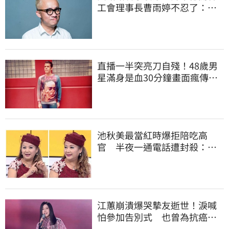
工會理事長曹雨婷不忍了：別
只包紅包慰問
直播一半突亮刀自殘！48歲男
星滿身是血30分鐘畫面瘋傳
警急破門搶救
池秋美最當紅時爆拒陪吃高
官 半夜一通電話遭封殺：我
成了過去式
江蕙崩潰爆哭摯友逝世！淚喊
怕參加告別式 也曾為抗癌辛
苦不捨小薇勞累