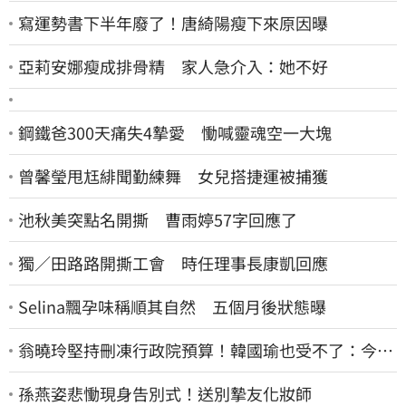
寫運勢書下半年廢了！唐綺陽瘦下來原因曝
亞莉安娜瘦成排骨精 家人急介入：她不好
鋼鐵爸300天痛失4摯愛 慟喊靈魂空一大塊
曾馨瑩甩尪緋聞勤練舞 女兒搭捷運被捕獲
池秋美突點名開撕 曹雨婷57字回應了
獨／田路路開撕工會 時任理事長康凱回應
Selina飄孕味稱順其自然 五個月後狀態曝
翁曉玲堅持刪凍行政院預算！韓國瑜也受不了：今年
剩4個月你思考一下
孫燕姿悲慟現身告別式！送別摯友化妝師