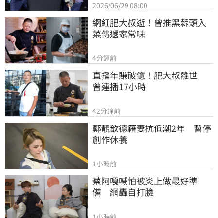
2026/06/29 08:00
網紅肥大叔逝！曾推黑蒜頭入
菜傳遞家常味
4分鐘前
直播年賺破億！肥大叔離世　
曾連播17小時
42分鐘前
鄭靚歆德籍妻抗低潮2年　暫停
創作休養
1小時前
蔡阿嘎喊怕被炎上做最好準
備　網轟自打臉
1小時前