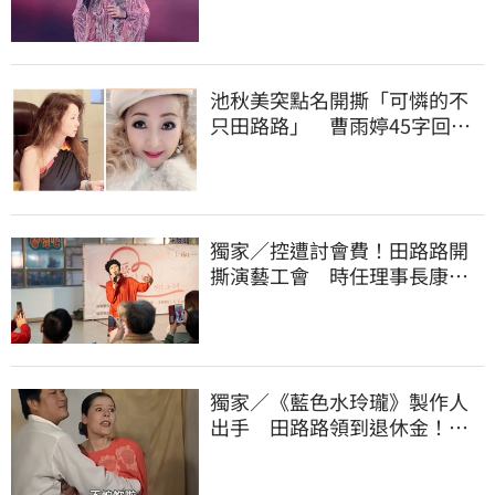
池秋美突點名開撕「可憐的不
只田路路」 曹雨婷45字回應
了
獨家／控遭討會費！田路路開
撕演藝工會 時任理事長康凱
回應了
獨家／《藍色水玲瓏》製作人
出手 田路路領到退休金！隱
忍6年吐內幕