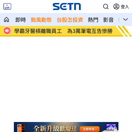
登入
即時
颱風動態
台股怎投資
熱門
影音
熱搜
告慘勝
俄羅斯蝗害肆虐如末日 網驚：聖經十災
慈濟採
勸