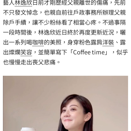
藝人
林逸欣
日前才剛歷經父親離世的傷痛，先前
不只發文悼念，也親自前往戶政事務所辦理父親
除戶手續，讓不少粉絲看了相當心疼。不過事隔
一段時間後，林逸欣近日終於再度更新近況，曬
出一系列喝
咖啡
的美照，身穿粉色露肩
洋裝
、露
出燦爛
笑容
，並簡單寫下「Coffee time」，似乎
也慢慢走出喪父悲痛。