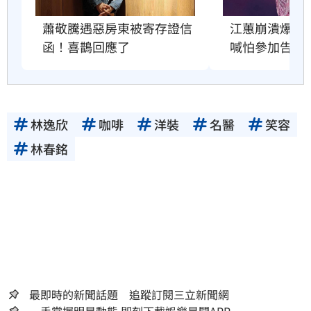
蕭敬騰遇惡房東被寄存證信
江蕙崩潰爆哭
函！喜鵲回應了
喊怕參加告別
林逸欣
咖啡
洋裝
名醫
笑容
林春銘
最即時的新聞話題 追蹤訂閱三立新聞網
一手掌握明星動態 即刻下載娛樂星聞APP