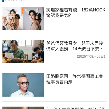
突爆家裡超有錢　182萬HOOK
驚認我是男的
爸爸代簽教召令！兒子未盡後
備軍人義務「14天教召不去」
換3個月刑期
(2026年08月06日)
田路路窮困　許常德開轟工會
理事長曹雨婷