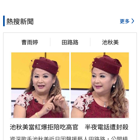
熱搜新聞
更多
曹雨婷
田路路
池秋美
池秋美當紅爆拒陪吃高官　半夜電話遭封殺
資深歌手池秋美近日因聲援藝人田路路，公開槓