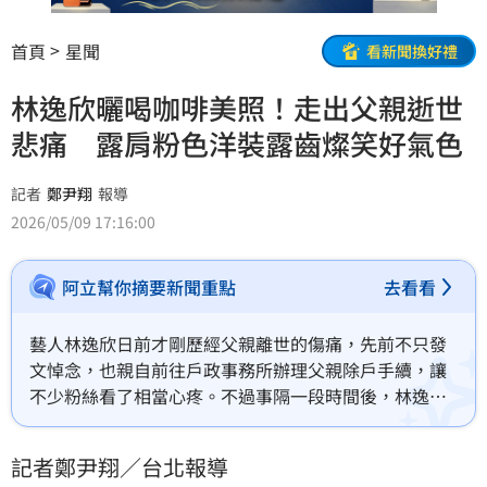
首頁
星聞
看新聞換好禮
林逸欣曬喝咖啡美照！走出父親逝世
悲痛 露肩粉色洋裝露齒燦笑好氣色
記者
鄭尹翔
報導
2026/05/09 17:16:00
阿立幫你摘要新聞重點
去看看
藝人林逸欣日前才剛歷經父親離世的傷痛，先前不只發
文悼念，也親自前往戶政事務所辦理父親除戶手續，讓
不少粉絲看了相當心疼。不過事隔一段時間後，林逸欣
近日終於再度更新近況，曬出一系列喝咖啡的美照，身
穿粉色露肩洋裝、露出燦爛笑容，並簡單寫下「Coffee 
記者鄭尹翔／台北報導
time」，似乎也慢慢走出喪父悲痛。