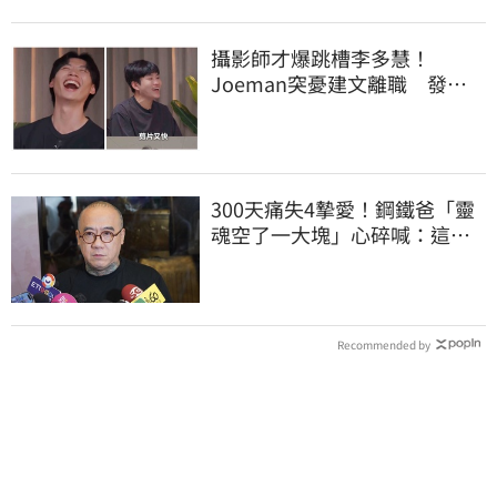
攝影師才爆跳槽李多慧！
Joeman突憂建文離職 發聲
「其實我很清楚」
300天痛失4摯愛！鋼鐵爸「靈
魂空了一大塊」心碎喊：這輩
子最痛的路
Recommended by