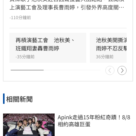
上演藝工會及理事長曹雨婷，引發外界高度關
注。池秋美過去曾以《小風帆》一曲紅遍大街小
-110分鐘前
巷，卻在事業巔峰期因拒絕高官飯局慘遭全面封
殺。她回憶當年凌晨遭威脅，對方甚至揚言誰敢
發她通告就會斷手斷腳，導致演藝事業一落千
再槓演藝工會　池秋美、
池秋美開撕演藝
丈，從一週七天通告的當紅歌手淪為過往雲煙。
班鐵翔妻轟曹雨婷
雨婷不忍反擊了
-35分鐘前
36分鐘前
相關新聞
Apink走過15年粉紅奇蹟！8/8
相約高雄巨蛋