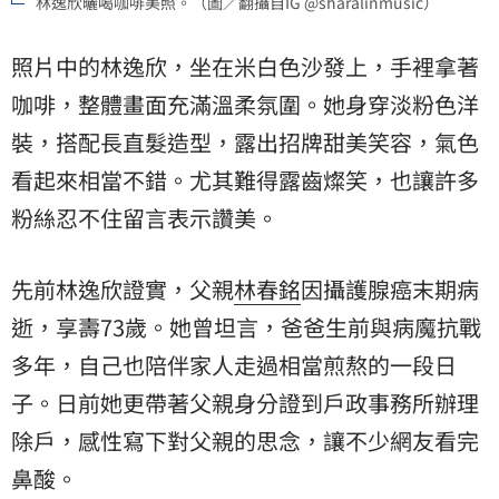
林逸欣曬喝咖啡美照。（圖／翻攝自IG @sharalinmusic）
照片中的林逸欣，坐在米白色沙發上，手裡拿著
咖啡，整體畫面充滿溫柔氛圍。她身穿淡粉色洋
裝，搭配長直髮造型，露出招牌甜美笑容，氣色
看起來相當不錯。尤其難得露齒燦笑，也讓許多
粉絲忍不住留言表示讚美。
先前林逸欣證實，父親
林春銘
因攝護腺癌末期病
逝，享壽73歲。她曾坦言，爸爸生前與病魔抗戰
多年，自己也陪伴家人走過相當煎熬的一段日
子。日前她更帶著父親身分證到戶政事務所辦理
除戶，感性寫下對父親的思念，讓不少網友看完
鼻酸。