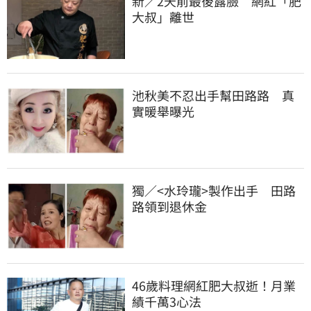
新／2天前最後露臉　網紅「肥
大叔」離世
池秋美不忍出手幫田路路　真
實暖舉曝光
獨／<水玲瓏>製作出手　田路
路領到退休金
46歲料理網紅肥大叔逝！月業
績千萬3心法