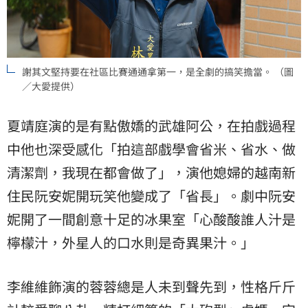
謝其文堅持要在社區比賽通通拿第一，是全劇的搞笑擔當。 （圖
／大愛提供）
夏靖庭演的是有點傲嬌的武雄阿公，在拍戲過程
中他也深受感化「拍這部戲學會省米、省水、做
清潔劑，我現在都會做了」，演他媳婦的越南新
住民阮安妮開玩笑他變成了「省長」。劇中阮安
妮開了一間創意十足的冰果室「心酸酸誰人汁是
檸檬汁，外星人的口水則是奇異果汁。」
李維維飾演的蓉蓉總是人未到聲先到，性格斤斤