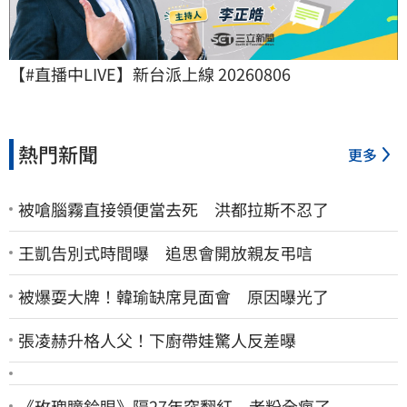
【#直播中LIVE】新台派上線 20260806
熱門新聞
更多
被嗆腦霧直接領便當去死 洪都拉斯不忍了
王凱告別式時間曝 追思會開放親友弔唁
被爆耍大牌！韓瑜缺席見面會 原因曝光了
張凌赫升格人父！下廚帶娃驚人反差曝
《玫瑰瞳鈴眼》隔27年突翻紅 老粉全瘋了