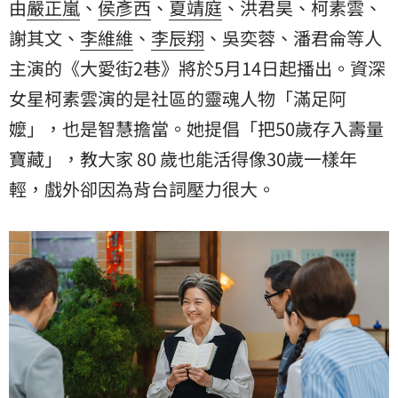
由
嚴正嵐
、
侯彥西
、
夏靖庭
、洪君昊、柯素雲、
謝其文
、
李維維
、
李辰翔
、吳奕蓉、潘君侖等人
主演的《大愛街2巷》將於5月14日起播出。資深
女星柯素雲演的是社區的靈魂人物「滿足阿
嬤」，也是智慧擔當。她提倡「把50歲存入壽量
寶藏」，教大家 80 歲也能活得像30歲一樣年
輕，戲外卻因為背台詞壓力很大。