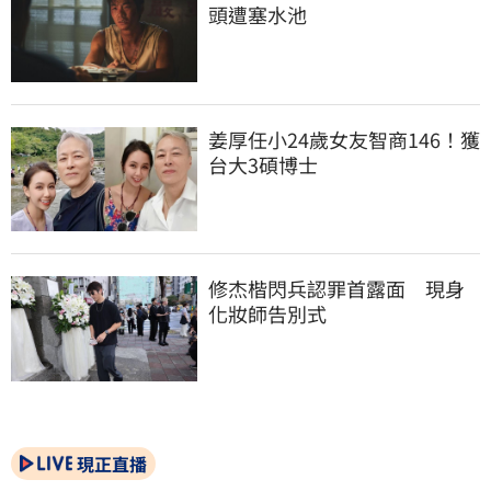
頭遭塞水池
姜厚任小24歲女友智商146！獲
台大3碩博士
修杰楷閃兵認罪首露面　現身
化妝師告別式
現正直播