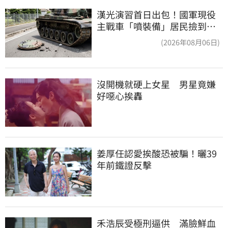
漢光演習首日出包！國軍現役
主戰車「噴裝備」居民撿到零
件…軍方說話了
(2026年08月06日)
沒開機就硬上女星　男星竟嫌
好噁心挨轟
姜厚任認愛挨酸恐被騙！曬39
年前鐵證反擊
禾浩辰受極刑逼供　滿臉鮮血