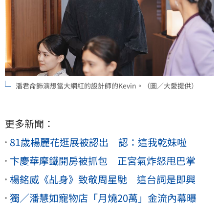
潘君侖飾演想當大網紅的設計師的Kevin。（圖／大愛提供）
更多新聞：
81歲楊麗花逛展被認出 認：這我乾妹啦
卞慶華摩鐵開房被抓包 正宮氣炸怒甩巴掌
楊銘威《乩身》致敬周星馳 這台詞是即興
獨／潘慧如寵物店「月燒20萬」金流內幕曝