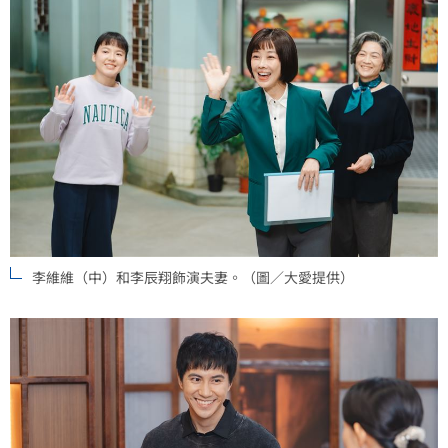
李維維（中）和李辰翔飾演夫妻。（圖／大愛提供）