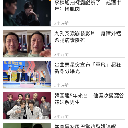
李棟旭拍裸露戲拚了　戒酒半
年狂操肌肉
3小時前
九孔突淚崩發影片　身障外甥
染腸病毒險死
3小時前
金曲男星突宣布「單飛」超狂
新身分曝光
5小時前
韓團連5年來台　他濃妝變澀谷
辣妹系男生
5小時前
蔡亘晏怒甩巴掌決裂姚淳耀　