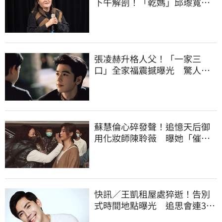
下午解剖！「乾媽」邱瓈寬出
手協辦法會
張凌赫升格人父！「一家三
口」全家福震撼曝光 驚人反
差迷暈全網
蘇慧倫心碎發聲！追憶天后御
用化妝師陳聆薇 曝她「催
眠」暖舉
快訊／王凱租屋處猝逝！告別
式時間地點曝光 追思會連3天
開放親友弔唁