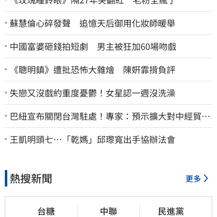
蘇慧倫心碎發聲 追憶天后御用化妝師暖舉
中國富婆砸錢拍短劇 男主被狂加60場吻戲
《聰明鎮》遭批恐怖大雜燴 陳姸霏揹負評
失戀又沒戲約重度憂鬱！女星認一週沒洗澡
巴紐宣布關閉台灣駐處！專家：預示擴大對中經貿合
作
王凱明頭七…「乾媽」邱瓈寬出手協辦法會
熱搜新聞
更多
台糖
中聯
民進黨