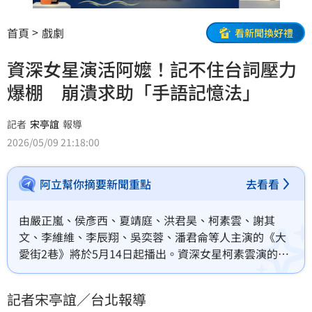
首頁
戲劇
看新聞換好禮
資深女星演活阿嬤！記不住台詞壓力
爆棚 崩潰求助「手語記憶法」
記者
宋亭誼
報導
2026/05/09 21:18:00
阿立幫你摘要新聞重點
去看看
由嚴正嵐、侯彥西、夏靖庭、洪君昊、柯素雲、謝其
文、李維維、李辰翔、吳奕蓉、潘君侖等人主演的《大
愛街2巷》將於5月14日起播出。資深女星柯素雲演的是
社區的靈魂人物「滿足阿嬤」，也是智慧擔當。她提倡
「把50歲存入壽量寶藏」，教大家 80 歲也能活得像30
記者宋亭誼／台北報導
歲一樣年輕，戲外卻因為背台詞壓力很大。