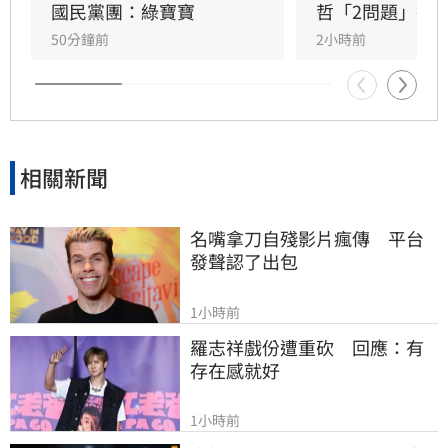
惡意抹黑。同時，高市府反擊指出王鴻薇曾收受
國民黨團：綠寶寶
哲「2問題」打
遭重罰的南僑油脂政治獻金，質疑其發言動機。
50分鐘前
2小時前
雙方陣營針對台糖人事布局與食安通報責任展開
激烈政治攻防，事件背後的政治角力與食安疑雲
恐將持續擴大，民眾對於食安把關的信任度亦備
受挑戰。
相關新聞
名嘴拿刀自殘影片瘋傳　平台
發聲認了出包
1小時前
羅志祥戲份遭重砍　回應：有
存在感就好
1小時前