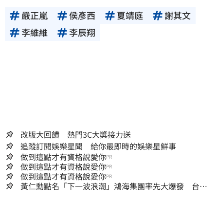
嚴正嵐
侯彥西
夏靖庭
謝其文
李維維
李辰翔
改版大回饋 熱門3C大獎接力送
追蹤訂閱娛樂星聞 給你最即時的娛樂星鮮事
做到這點才有資格說愛你
PR
做到這點才有資格說愛你
PR
做到這點才有資格說愛你
PR
黃仁勳點名「下一波浪潮」鴻海集團率先大爆發 台股
這族群全面噴出