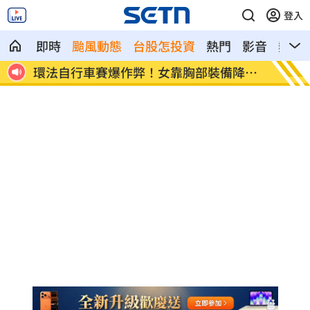
登入
即時
颱風動態
台股怎投資
熱門
影音
熱搜
降風
學霸牙醫槓離職員工 為3萬筆電互告慘勝
俄羅斯