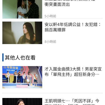
衝突畫面流出
5小時前
安以軒4年低調公益！友犯錯：
捐百萬贖罪
8小時前
其他人也在看
才入圍金曲獎3大獎！男星突宣
布「單飛主持」超狂新身分曝
光
王凱明頭七…「死因不詳」今