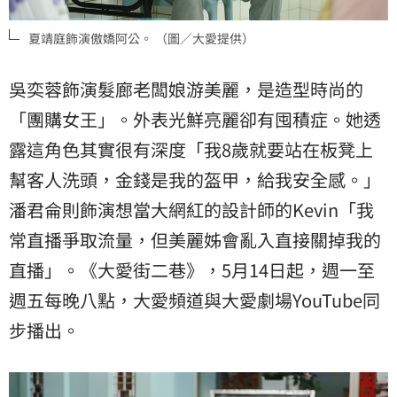
夏靖庭飾演傲嬌阿公。 （圖／大愛提供）
吳奕蓉飾演髮廊老闆娘游美麗，是造型時尚的
「團購女王」。外表光鮮亮麗卻有囤積症。她透
露這角色其實很有深度「我8歲就要站在板凳上
幫客人洗頭，金錢是我的盔甲，給我安全感。」
潘君侖則飾演想當大網紅的設計師的Kevin「我
常直播爭取流量，但美麗姊會亂入直接關掉我的
直播」。《大愛街二巷》，5月14日起，週一至
週五每晚八點，大愛頻道與大愛劇場YouTube同
步播出。