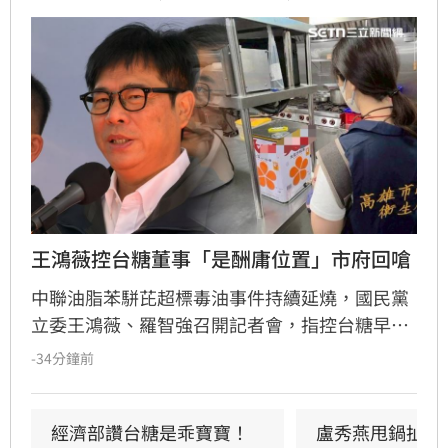
王鴻薇控台糖董事「是酬庸位置」市府回嗆
中聯油脂苯駢芘超標毒油事件持續延燒，國民黨
立委王鴻薇、羅智強召開記者會，指控台糖早在
五月即知情卻隱匿不報，並質疑台糖董事會淪為
-34分鐘前
民進黨酬庸工具，點名多位董事背景與綠營關係
密切。對此，高雄市政府發言人符瑋玲嚴正駁
回，強調陳其邁市長未曾推薦台糖人事，呼籲勿
經濟部讚台糖是乖寶寶！
盧秀燕甩鍋扯台