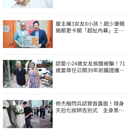
屋主擁3女友8小孩！趙少康親
揭都更卡關「超扯內幕」王偉
忠啼笑皆非
認愛小24歲女友挨酸被騙！71
歲姜厚任公開39年前鐵證護
愛：沒有這回事
修杰楷閃兵認罪首露面！現身
天后化妝師告別式 全身黑低
調送別