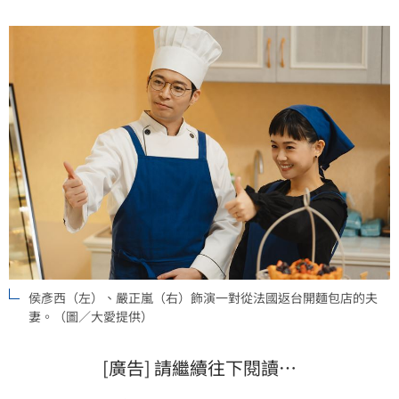
侯彥西（左）、嚴正嵐（右）飾演一對從法國返台開麵包店的夫
妻。（圖／大愛提供）
[廣告] 請繼續往下閱讀…