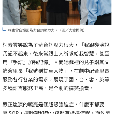
柯素雲自爆因為背台詞壓力大。（圖／大愛提供）
柯素雲笑說為了背台詞壓力很大，「我跟導演說
我記不起來，後來常跟上人祈求給我智慧，甚至
用『手語』加強記憶」。而她戲裡的兒子謝其文
飾演里長「我號稱甘草人物」，在劇中配合里長
服務各行各業的需求，展現了國、台、客、英等
多種語言服務里民，是全劇的搞笑擔當。
嚴正嵐演的曉亮是個超級強迫症，什麼事都要
寫 SOP，連吵架和教小孩都有標準流程。而侯彥