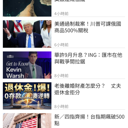
4小時前
美通過制裁案！川普可課俄國
商品500%關稅
6小時前
華許9月升息？ING：匯市在他
與戰爭間拉鋸
8小時前
老後離婚財產怎麼分？　丈夫
退休金拒分
8小時前
新／四指齊揚！台指期飆破500
點