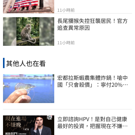
11小時前
長尾獼猴失控狂襲居民！官方
追查異常原因
11小時前
其他人也在看
宏都拉斯蝦農集體炸鍋！嗆中
國「只會殺價」：寧付20%關
稅賣白蝦給台灣
立即諮詢HPV！是對自己健康
最好的投資，把握現在不嫌
晚！