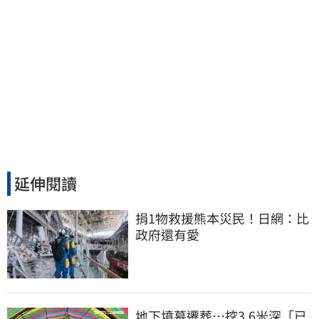
延伸閱讀
捐1物救援熊本災民！日網：比
政府還有愛
地下墳墓遷葬…挖3.6米深「已