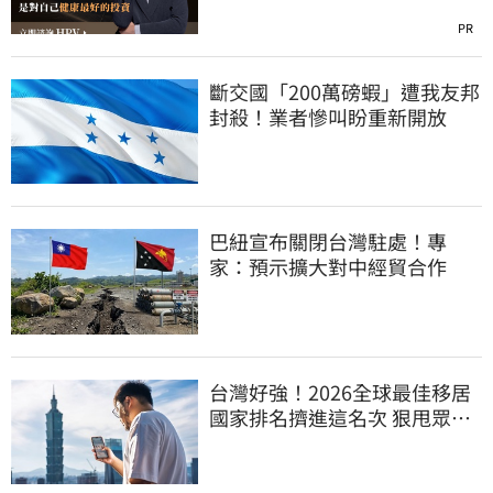
PR
斷交國「200萬磅蝦」遭我友邦
封殺！業者慘叫盼重新開放
巴紐宣布關閉台灣駐處！專
家：預示擴大對中經貿合作
台灣好強！2026全球最佳移居
國家排名擠進這名次 狠甩眾多
歐美熱門國家