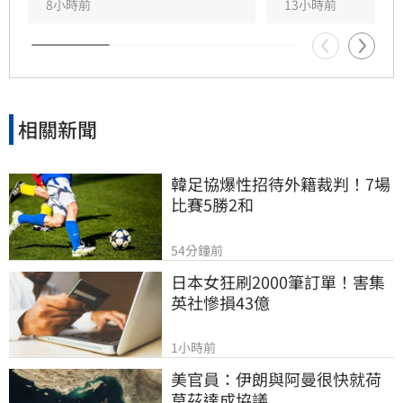
堅持返回工作崗位，直到最後一刻仍心繫直播。
8小時前
13小時前
對於肥大叔的確切死因，家屬目前尚未對外說
明。
相關新聞
韓足協爆性招待外籍裁判！7場
比賽5勝2和
54分鐘前
日本女狂刷2000筆訂單！害集
英社慘損43億
1小時前
美官員：伊朗與阿曼很快就荷
莫茲達成協議