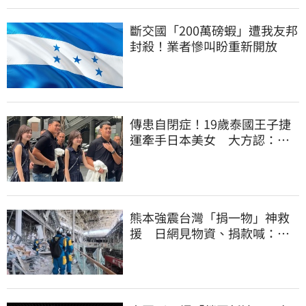
斷交國「200萬磅蝦」遭我友邦
封殺！業者慘叫盼重新開放
傳患自閉症！19歲泰國王子捷
運牽手日本美女 大方認：
「我在追她」
熊本強震台灣「捐一物」神救
援 日網見物資、捐款喊：給
台灣統治算了