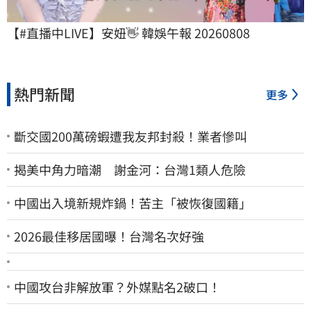
【#直播中LIVE】安妞👋 韓娛午報 20260808
熱門新聞
更多
斷交國200萬磅蝦遭我友邦封殺！業者慘叫
揭美中角力暗潮 謝金河：台灣1類人危險
中國出入境新規炸鍋！苦主「被恢復國籍」
2026最佳移居國曝！台灣名次好強
中國攻台非解放軍？外媒點名2破口！