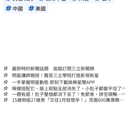
中國
美國
最即時的新聞話題 追蹤訂閱三立新聞網
明星講師親授！醒吾三立學院打造影視新星
一手掌握明星動態 即刻下載娛樂星聞APP
檸檬搭配它，臉上斑點全部消失了，小肚子都變平坦了
PR
一週有感！肚子整個都消下去了！免節食，排空順暢就
PR
夠
15歲倒追27歲男「交往1月就懷孕！」克服600萬債務
36歲美魔女當阿嬤了