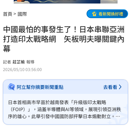
首頁
國際
看新聞換好禮
中國最怕的事發生了！日本串聯亞洲
打造印太戰略網 矢板明夫曝關鍵內
幕
記者
莊芷榆
報導
2026/05/10 03:56:00
阿立幫你摘要新聞重點
去看看
日本首相高市早苗於越南發表「升級版印太戰略
（FOIP）」，涵蓋半導體與AI等領域，展現引領亞洲秩
序的雄心。此舉引發中國國防部抨擊日本煽動對立。資
深媒體人矢板明夫分析，北京深感威脅主因在於日本已
轉型為戰略設計者，企圖團結東南亞及美澳各國，打破