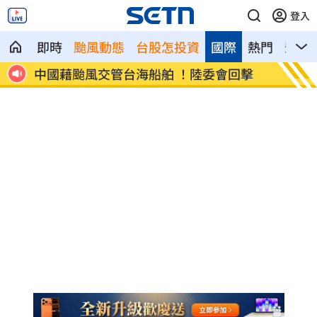
登入
即時
颱風動態
台股怎投資
國際
熱門
影音
擊
白海豚甩雨彈！週末炸大雨區域曝光
獨／姜
幕