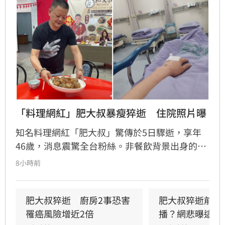
「料理網紅」肥大叔暴瘦猝逝　住院照片曝
知名料理網紅「肥大叔」驚傳於5日驟逝，享年
46歲，消息震驚全台粉絲。非餐飲背景出身的
他，憑藉親切教學與拚勁，將直播事業經營得有
8小時前
聲有色，創下年營收破億的輝煌佳績。然而粉絲
回顧其生前直播，發現他身形明顯消瘦、雙頰凹
陷，狀態顯得相當疲憊。肥大叔自2021年起頻傳
肥大叔猝逝　廚房2事恐害
肥大叔猝逝前為
健康警訊，雖曾於2022年住院開刀，但出院後仍
罹癌風險增近2倍
播？網悲曝這原