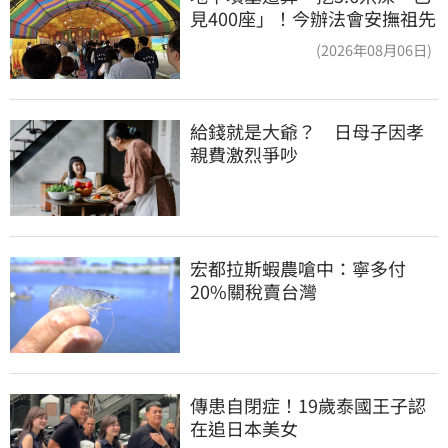
見400座」！今辦法會安撫祖先
(2026年08月06日)
給錢就是大爺？　日母子因孝
親費激烈爭吵
宏都拉斯蝦農嗆中：寧多付
20%關稅賣台灣
傳患自閉症！19歲泰國王子認
在追日本美女