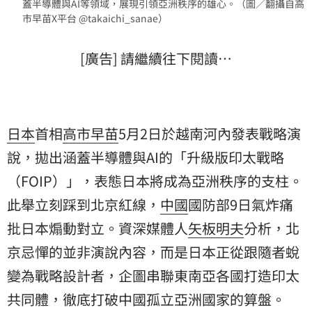
蓋半導體與AI等領域，展現引領亞洲秩序的雄心。（圖／翻攝自高
市早苗X平台 @takaichi_sanae）
[廣告] 請繼續往下閱讀…
日本
首相
高市早苗
5月2日於越南河內發表戰略演
說，拋出涵蓋半導體與AI的「升級版印太戰略
（FOIP）」，表態日本將成為亞洲秩序的支柱。
此舉立刻踩到北京紅線，
中國
國防部9日氣炸痛
批日本煽動對立。資深媒體人
矢板明夫
分析，北
京忌憚的並非演說內容，而是日本正從跟隨者蛻
變為戰略設計者，企圖串聯東南亞各國打造印太
共同體，徹底打破中國孤立亞洲國家的算盤。