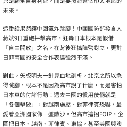
只是顧全自身利益，而是要撐起整個印太地區的
未來。
這番話果然讓中國氣炸跳腳！中國國防部發言人
蔣斌9日重砲抨擊高市，狂轟日本根本是假借
「自由開放」之名，在背後狂搞陣營對立，更對
日菲兩國的安全合作表達強烈不滿。
對此，矢板明夫一針見血地剖析，北京之所以急
得跳腳，根本不是因為高市說了什麼，而是害怕
日本真的付諸行動！過去中國的慣用伎倆就是
「各個擊破」，對越南施壓、對菲律賓恐嚇，最
愛看亞洲國家像一盤散沙。但高市這招FOIP，企
圖把日本、越南、菲律賓、東協，甚至
美國
與澳