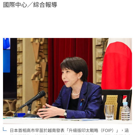
國際中心／綜合報導
中國各個擊破的算盤。這場外交博弈標誌著日本從跟隨
者轉身為區域領袖，透過建立安全與經濟網，直戳中國
痛點，使「印太共同體」逐漸成型。
日本首相高市早苗於越南發表「升級版印太戰略（FOIP）」，涵