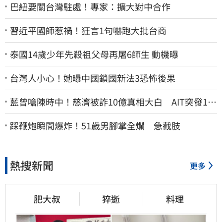
巴紐要關台灣駐處！專家：擴大對中合作
習近平國師惹禍！狂言1句嚇跑大批台商
泰國14歲少年先殺祖父母再屠6師生 動機曝
台灣人小心！她曝中國鎖國新法3恐怖後果
藍曾嗆陳時中！慈濟被詐10億真相大白 AIT突發1文
酸爆…他笑：真的很會
踩鞭炮瞬間爆炸！51歲男腳掌全爛 急截肢
熱搜新聞
更多
肥大叔
猝逝
料理