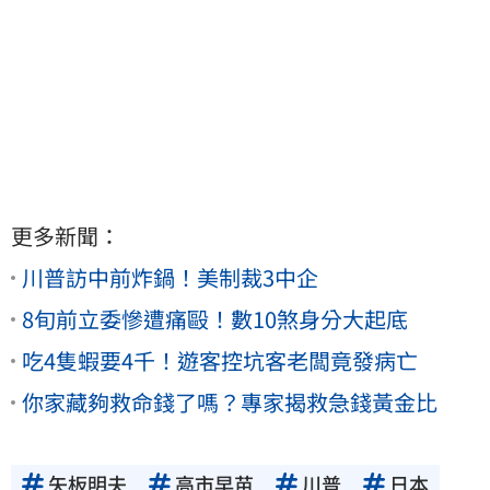
更多新聞：
川普訪中前炸鍋！美制裁3中企
8旬前立委慘遭痛毆！數10煞身分大起底
吃4隻蝦要4千！遊客控坑客老闆竟發病亡
你家藏夠救命錢了嗎？專家揭救急錢黃金比
矢板明夫
高市早苗
川普
日本