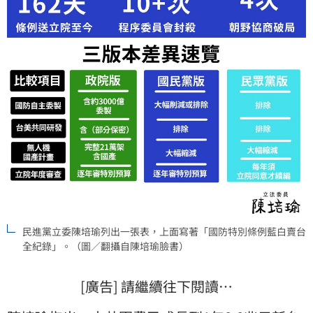
民進黨立委陳培瑜 列出一張表，上面寫著「國防特別條例藍白賣台
全紀錄」。（圖／翻攝自陳培瑜臉書）
[廣告] 請繼續往下閱讀…