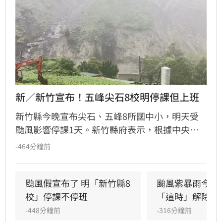
新／新竹宣布！五峰尖石8校明停課但上班
新竹縣今晚宣布尖石、五峰8所國中小，明天受
颱風影響停課1天。新竹縣府表示，根據中央氣
象署最新預測，明天新竹縣山區雨量達停班停課
-464分鐘前
標準。新竹縣尖石鄉後山的新光國小、石磊國
小、秀巒國小、玉峰國小，以及五峰鄉五峰國
中、五峰國小、桃山國小、花園國小（含竹林分
颱風假宣布了 明「新竹縣8
颱風紫暴雨今晚
校），共8校明天停課、但正常上班。
校」停課不停班
「這時」解除海
-448分鐘前
-316分鐘前