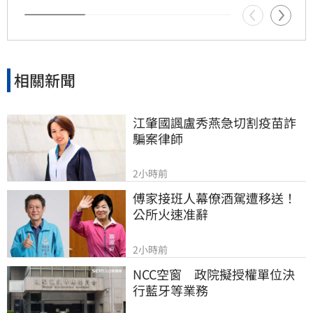
相關新聞
江肇國諷盧秀燕急切割疫苗詐
騙案律師
2小時前
傅家接班人幕僚酒駕遭移送！
公所火速准辭
2小時前
NCC空窗　政院擬授權單位決
行藍牙等業務