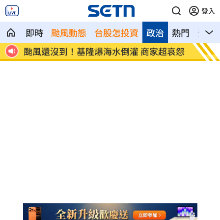
登入
即時
颱風動態
台股怎投資
政治
熱門
影音
哀怨
颱風假宣布了 明「新竹縣8校」停課不停
太陽下
班