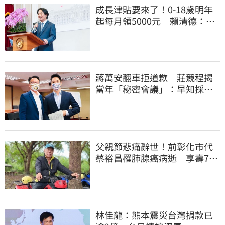
成長津貼要來了！0-18歲明年
起每月領5000元 賴清德：此
時不生更待何時
蔣萬安翻車拒道歉 莊競程揭
當年「秘密會議」：早知採購
真相卻喊擋疫苗
父親節悲痛辭世！前彰化市代
蔡裕昌罹肺腺癌病逝 享壽71
歲
林佳龍：熊本震災台灣捐款已