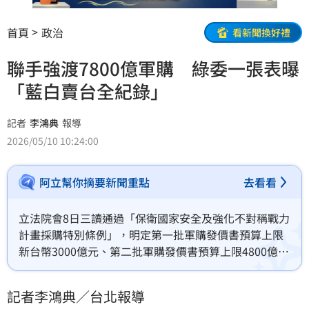
首頁
政治
看新聞換好禮
聯手強渡7800億軍購 綠委一張表曝
「藍白賣台全紀錄」
記者
李鴻典
報導
2026/05/10 10:24:00
阿立幫你摘要新聞重點
去看看
立法院會8日三讀通過「保衛國家安全及強化不對稱戰力
計畫採購特別條例」，明定第一批軍購發價書預算上限
新台幣3000億元、第二批軍購發價書預算上限4800億
元，施行時間自公布日施行至122年12月31日止。民進
黨立委陳培瑜﻿列出一張表，上面寫著「國防特別條例藍
記者李鴻典／台北報導
白賣台全紀錄」，她說，軍購條例遭藍白強行通過7800