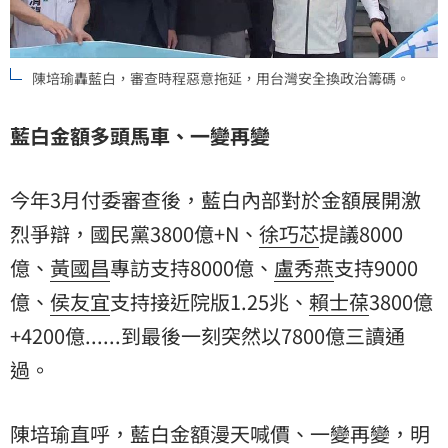
陳培瑜轟藍白，審查時程惡意拖延，用台灣安全換政治籌碼。
藍白金額多頭馬車、一變再變
今年3月付委審查後，藍白內部對於金額展開激
烈爭辯，國民黨3800億+N、
徐巧芯
提議8000
億、
黃國昌
專訪支持8000億、
盧秀燕
支持9000
億、
侯友宜
支持接近院版1.25兆、
賴士葆
3800億
+4200億......到最後一刻突然以7800億三讀通
過。
陳培瑜直呼，藍白金額漫天喊價、一變再變，明