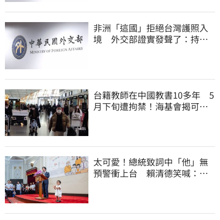
非洲「這國」拒絕台灣護照入
境 外交部證實發聲了：持續
交涉聯繫
台籍教師在中國教書10多年 5
月下旬遭拘禁！海基會揭可能
原因
太可愛！總統致詞中「他」無
預警衝上台 賴清德笑喊：卸
任再交棒給你