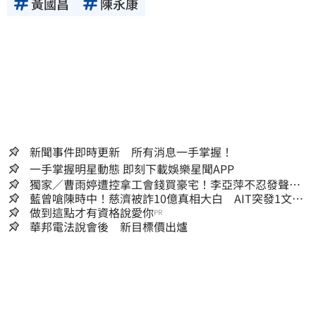
黃國昌
陳永康
新聞事件即時更新 所有消息一手掌握！
一手掌握明星動態 即刻下載娛樂星聞APP
獨家／曹雨婷遭控拿工會錢買豪宅！李亞萍不忍發聲：
余天管工會都貼錢
藍曾嗆陳時中！慈濟被詐10億真相大白 AIT突發1文酸
爆…他笑：真的很會
做到這點才有資格說愛你
PR
華邦電法說會後 新目標價出爐