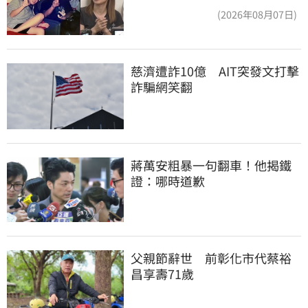
魔女當阿嬤了
(2026年08月07日)
慈濟遭詐10億　AIT突發文打擊
詐騙網笑翻
蔣萬安粗暴一句翻車！他揭鐵
證：哪時道歉
父親節辭世　前彰化市代蔡裕
昌享壽71歲