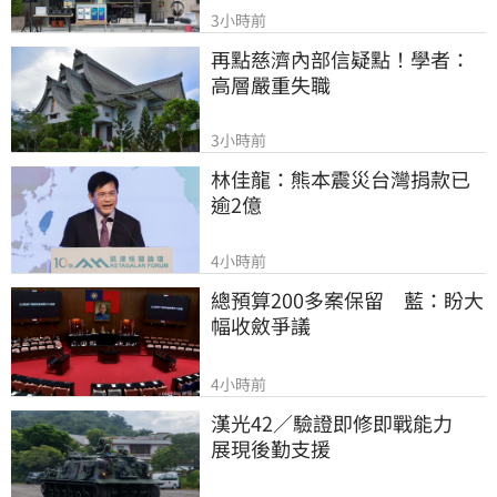
3小時前
再點慈濟內部信疑點！學者：
高層嚴重失職
3小時前
林佳龍：熊本震災台灣捐款已
逾2億
4小時前
總預算200多案保留　藍：盼大
幅收斂爭議
4小時前
漢光42／驗證即修即戰能力　
展現後勤支援