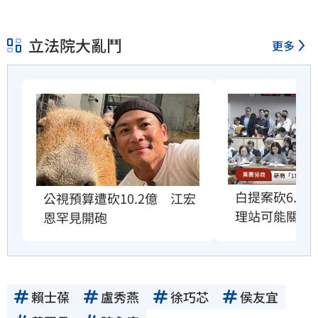
立法院大亂鬥
更多
白提案砍6.6
公視預算遭砍10.2億　江宏
理站可能關門
恩罕見開砲
賴士葆
盧秀燕
徐巧芯
侯友宜