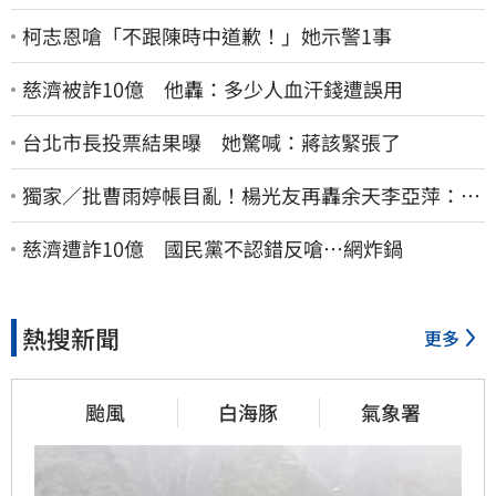
柯志恩嗆「不跟陳時中道歉！」她示警1事
慈濟被詐10億 他轟：多少人血汗錢遭誤用
台北市長投票結果曝 她驚喊：蔣該緊張了
獨家／批曹雨婷帳目亂！楊光友再轟余天李亞萍：他
們工會跟演藝圈沒關
慈濟遭詐10億 國民黨不認錯反嗆⋯網炸鍋
熱搜新聞
更多
颱風
白海豚
氣象署