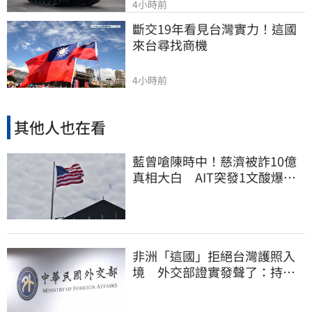
4小時前
斷交19年看見台灣實力！這國
來台尋找商機
4小時前
其他人也在看
藍曾嗆陳時中！慈濟被詐10億
真相大白 AIT突發1文酸爆…
他笑：真的很會
非洲「這國」拒絕台灣護照入
境 外交部證實發聲了：持續
交涉聯繫