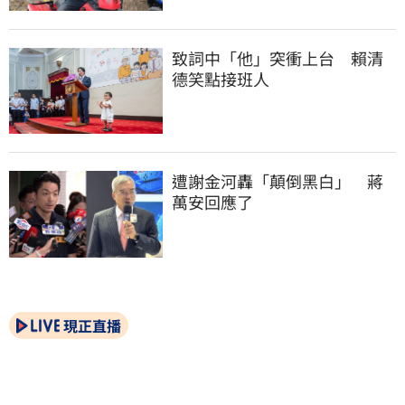
致詞中「他」突衝上台　賴清
德笑點接班人
遭謝金河轟「顛倒黑白」　蔣
萬安回應了
現正直播