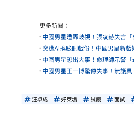
更多新聞：
中國男星遭轟歧視！張凌赫失言「
突遭AI換臉刪戲份！中國男星新
中國男星恐出大事！命理師示警「
中國男星王一博驚傳失事！無護具
汪卓成
好萊塢
試鏡
面試