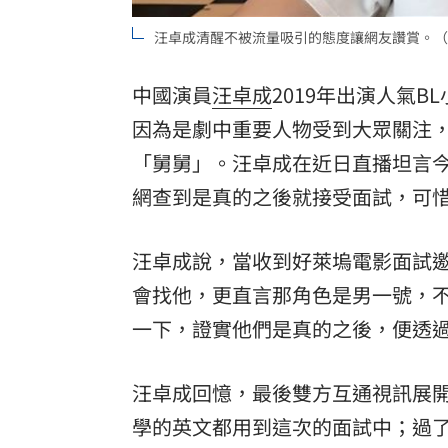
8國球員齊聚高雄 Formosa 7s掀足球
汪卓成清醒不被流量吸引的態度讓網友讚賞。（圖／翻攝
理想混蛋號召粉絲跨海追星吃美食！
18:
中國演員
汪卓成
2019年出演人氣
因為是劇中重要人物受到大眾關注
「舅舅」。汪卓成在近日直播坦言
網查到是真的之後就接受面試，可惜
汪卓成說，當收到好萊塢電影面試
會找他，更直言那角色是男一號，
一下，證實他們是真的之後，便透
汪卓成回憶，最後雙方互通視訊展
學的英文都用到這次的面試中；過了