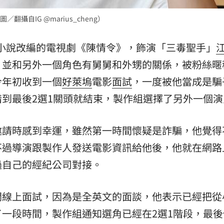
熱潮
10:00
自IG @marius_cheng）
15
BL小說改編的電視劇《陳情令》，飾演「三毒聖手」
，並和另外一個角色有舅舅和外甥的關係，被粉絲暱
今年初收到一個
好萊塢
電影
面試
，一度被他當成是騙
到最後2選1關頭就結束，製作組選擇了另外一個演
邀請時感到幸運，雖然第一時間懷疑是詐騙，他覺得
不過導演跟製作人發送電影資訊給他後，他就在網路
過自己的經紀公司對接。
開線上面試，因為是全英文的面談，他表示已經把從
一段時間，製作組通知選角已經在2選1階段，最後