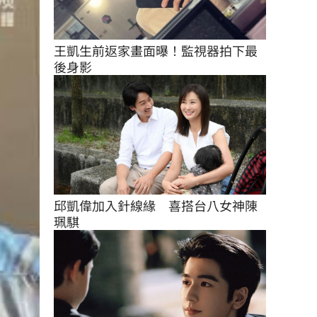
王凱生前返家畫面曝！監視器拍下最
後身影
邱凱偉加入針線緣　喜搭台八女神陳
珮騏