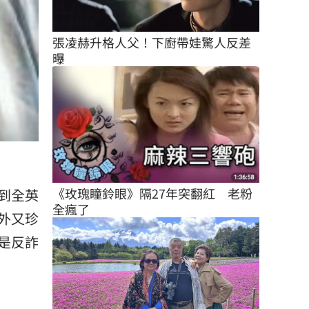
張凌赫升格人父！下廚帶娃驚人反差
曝
《玫瑰瞳鈴眼》隔27年突翻紅　老粉
到全英
全瘋了
外又珍
是反詐