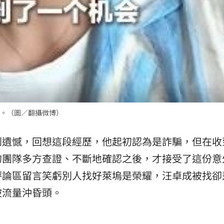
。（圖／翻攝微博）
到遺憾，回想這段經歷，他起初認為是詐騙，但在收
的團隊多方查證、不斷地確認之後，才接受了這份意
評論區留言笑虧別人找好萊塢是榮耀，汪卓成被找卻
被流量沖昏頭。