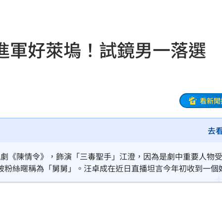
打點
23:59
進軍好萊塢！試鏡男一落選
23:53
:48
哭了
23:36
看新聞
23:34
去
開嗆
23:33
電視劇《陳情令》，飾演「三毒聖手」江澄，因為是劇中重要人物
:33
被粉絲暱稱為「舅舅」。汪卓成在近日直播坦言今年初收到一個
的之後就接受面試，可惜到最後2選1關頭就結束，製作組選擇了
23:26
程曝
23:26