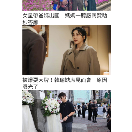
女星帶爸媽出國　媽媽一聽廠商贊助
秒答應
被爆耍大牌！韓瑜缺席見面會　原因
曝光了