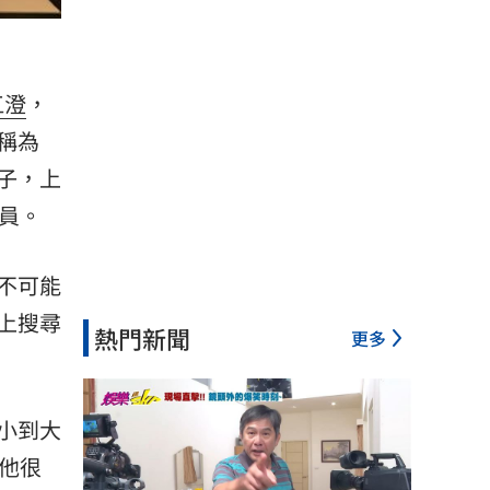
江澄
，
稱為
子，上
員。
不可能
上搜尋
熱門新聞
更多
小到大
他很