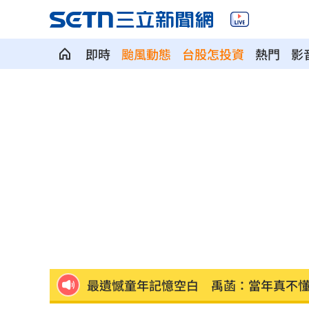
即時
颱風動態
台股怎投資
熱門
影
長尾獼猴失控狂襲居民！官方追查異常
伊波拉失控！專家憂病毒恐已突變
00:23
飲料空盒找嘸地方丟 騎車咬著遭攔查
63歲章小蕙吐露心聲：後悔當年嫁給鍾
白海豚颱風擺盪逼近！雨到「這時」才
最遺憾童年記憶空白 禹菡：當年真不