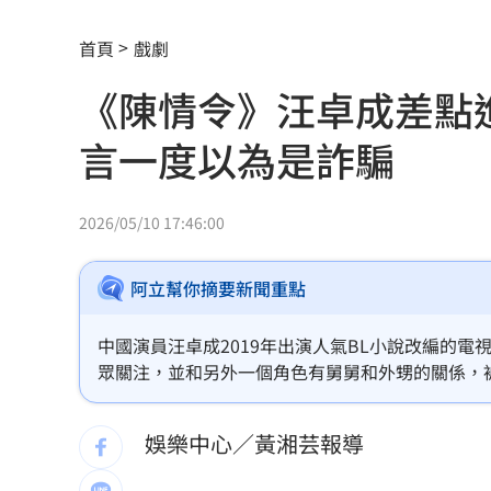
每股配12.8元的它 Ｑ2營收曝光
00:00
首頁
戲劇
連續2場安打！ 林安可掃二壘打貢獻1
《陳情令》汪卓成差點
歐洲避暑天堂失守！地中海熱到像溫泉
言一度以為是詐騙
3歲米格魯偷吃軟糖 被催吐後好有戲
23
獨／北勢棒球隊穿破鞋拚冠軍 台僑看
2026/05/10 17:46:00
南港Lalaport鷹架坍塌！3櫃位暫停營業
阿立幫你摘要新聞重點
北市教育局再喊虐童案遭渲染！林月琴
中國演員汪卓成2019年出演人氣BL小說改編的
疊單計薪遭控違法 UberEats都說了
23
眾關注，並和另外一個角色有舅舅和外甥的關係，
塢電影面試，一度被他當成是騙子，上網查到是真
兆基前董座聲押禁見 林佑任200萬交保
一個演員。。黃湘芸
娛樂中心／黃湘芸報導
白海豚「一路搖擺」！週末各地風雨時