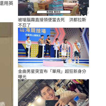
還用英
被嗆腦霧直接領便當去死　洪都拉斯
不忍了
金曲男星突宣布「單飛」超狂新身分
曝光