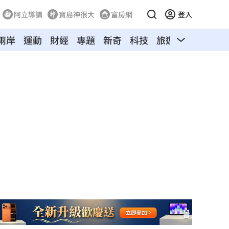
阿立導讀
寶島神很大
富房網
登入
兩岸
運動
財經
專題
新奇
科技
旅遊
汽車
寵物