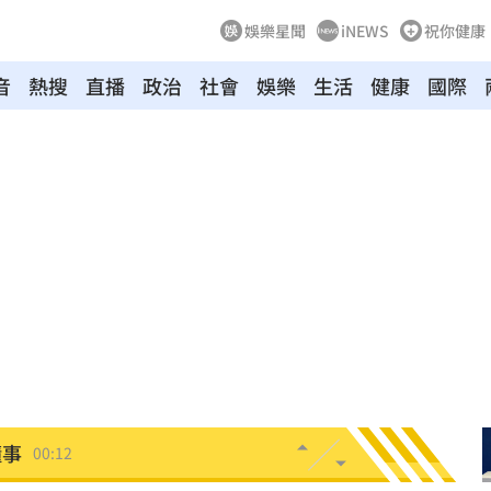
娛樂星聞
iNEWS
祝你健康
音
熱搜
直播
政治
社會
娛樂
生活
健康
國際
原因
00:26
槓警
00:23
鎮濤
00:22
趨緩
00:19
懂事
00:12