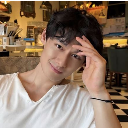
迎煞
23:21
懸賞
23:21
錄
23:18
首勝
23:15
成形
12:00
」氣
12:00
場！
10:30