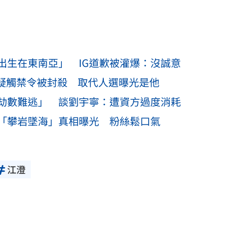
出生在東南亞」 IG道歉被灌爆：沒誠意
戲疑觸禁令被封殺 取代人選曝光是他
劫數難逃」 談劉宇寧：遭資方過度消耗
「攀岩墜海」真相曝光 粉絲鬆口氣
江澄