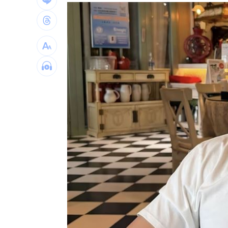
跨縣市「送肉粽」碰音樂節！遊客正面
橘貓「阿咪」離家百天 主人祭20萬元
挺蘇巧慧！回顧蔡英文新北寫下1驚人紀
勝騎士7局失2分好投 兄弟本季澄清湖
台灣彩券開獎直播中
20:31
LIVE三立+24小時直播
15:27
三立iNEWS新聞台線上直播
18:00
商場戰國來臨 台中「頂奢大道」逐漸
台彩父親節推新刮刮樂千萬頭獎超「爸
「拍片人的多重宇宙」職涯論壇9/12登