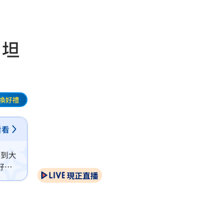
 坦
換好禮
看看
受到大
好萊
現正直播
另外