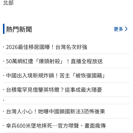
北部
熱門新聞
更多
2026最佳移居國曝！台灣名次好強
50萬網紅遭「爆頭射殺」！直播全程放送
中國出入境新規炸鍋！苦主「被恢復國籍」
台積電罕見借鑒英特爾？這事成最大隱憂
台灣人小心！她曝中國鎖國新法3恐怖後果
傘兵600米墜地摔死…官方噤聲、畫面瘋傳