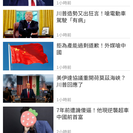
1小時前
川普造勢又出狂言！嗆電動車
駕駛「有病」
1小時前
拒為產能過剩道歉！外媒嗆中
國
1小時前
美伊達協議重開荷莫茲海峽？ 
川普回應了
1小時前
7年前遭譏傻逼！他現逆襲超車
中國前首富
2小時前