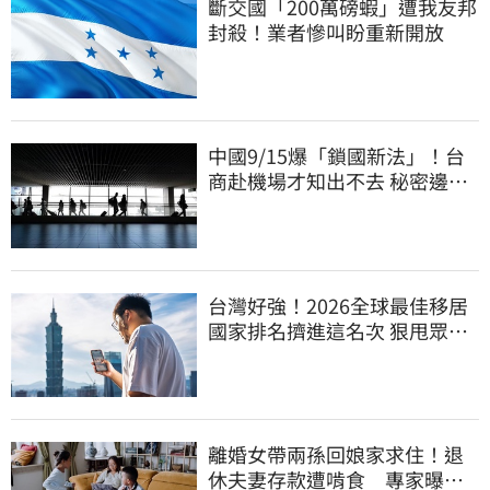
斷交國「200萬磅蝦」遭我友邦
封殺！業者慘叫盼重新開放
中國9/15爆「鎖國新法」！台
商赴機場才知出不去 秘密邊控
合法化
台灣好強！2026全球最佳移居
國家排名擠進這名次 狠甩眾多
歐美熱門國家
離婚女帶兩孫回娘家求住！退
休夫妻存款遭啃食 專家曝這