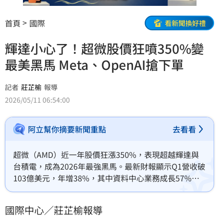
首頁
國際
看新聞換好禮
輝達小心了！超微股價狂噴350%變
最美黑馬 Meta、OpenAI搶下單
記者
莊芷榆
報導
2026/05/11 06:54:00
阿立幫你摘要新聞重點
去看看
超微（AMD）近一年股價狂漲350%，表現超越輝達與
台積電，成為2026年最強黑馬。最新財報顯示Q1營收破
103億美元，年增38%，其中資料中心業務成長57%最
為亮眼。隨著Meta與OpenAI搶先下單，AMD準備推出
Helios系統正面挑戰輝達，力爭AI運算二哥地位。其自
國際中心／莊芷榆報導
由現金流創下26億美元新高，顯示營運動能強勁，未來