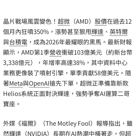
晶片戰場風雲變色！
超微
（AMD）
股價
在過去12
個月內狂噴350%，漲勢甚至狠甩
輝達
、
英特爾
與
台積電
，成為2026年最耀眼的黑馬。最新財報
顯示，AMD第1季
營收
衝破103億美元（約新台幣
3,338億元），年增率高達38%，其中資料中心
業務更像裝了噴射引擎，單季貢獻58億美元。隨
著
Meta
與
OpenAI
搶先下單，超微正準備靠新款
Helios系統正面對決輝達，強勢爭奪AI運算二哥
寶座。
外媒《福爾》（The Motley Fool）報導指出，雖
然輝達（NVIDIA）長期在AI熱潮中橫著走，但超