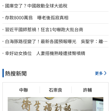
國庫空了？中國啟動全球大追稅
存款8000萬翁 曝老後孤寂真相
習近平國師惹禍！狂言1句嚇跑大批台商
白海豚路徑變了！最新各國預報曝光 吳聖宇：離台
灣又更近一點
幸好幼女換位 人妻搭機熟睡遭揉臀噴精
熱搜新聞
更多
中聯
石崇良
許輔