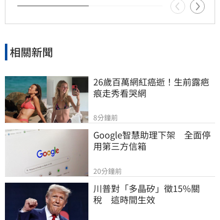
相關新聞
26歲百萬網紅癌逝！生前露疤
痕走秀看哭網
8分鐘前
Google智慧助理下架　全面停
用第三方信箱
20分鐘前
川普對「多晶矽」徵15%關
稅　這時間生效