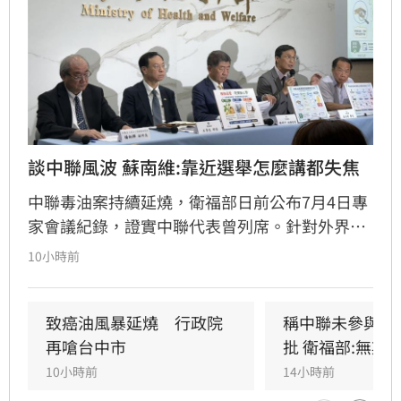
談中聯風波 蘇南維:靠近選舉怎麼講都失焦
中聯毒油案持續延燒，衛福部日前公布7月4日專
家會議紀錄，證實中聯代表曾列席。針對外界質
疑，與會的台大教授蘇南維還原現場，強調專家
10小時前
當時不斷挑戰中聯製程，中聯僅在受詢問時才進
行辯護。蘇南維直言，該事件已從單純科學討論
演變為政治議題，並解釋當初主張「20%下架標
致癌油風暴延燒　行政院
稱中聯未參與下
準」是基於營養標示的務實考量。（記者：簡浩
再嗆台中市
批 衛福部:無欺
正）
10小時前
14小時前