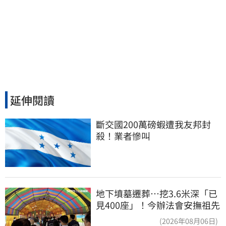
延伸閱讀
斷交國200萬磅蝦遭我友邦封
殺！業者慘叫
地下墳墓遷葬…挖3.6米深「已
見400座」！今辦法會安撫祖先
(2026年08月06日)