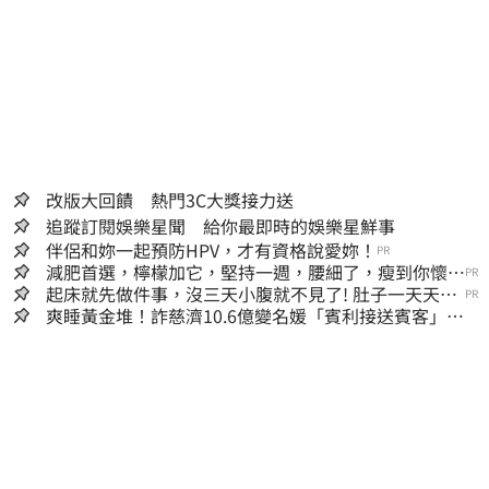
改版大回饋 熱門3C大獎接力送
追蹤訂閱娛樂星聞 給你最即時的娛樂星鮮事
伴侶和妳一起預防HPV，才有資格說愛妳！
PR
減肥首選，檸檬加它，堅持一週，腰細了，瘦到你懷疑
PR
人生
起床就先做件事，沒三天小腹就不見了! 肚子一天天變
PR
小！
爽睡黃金堆！詐慈濟10.6億變名媛「賓利接送賓客」女
律師超奢華生活曝光