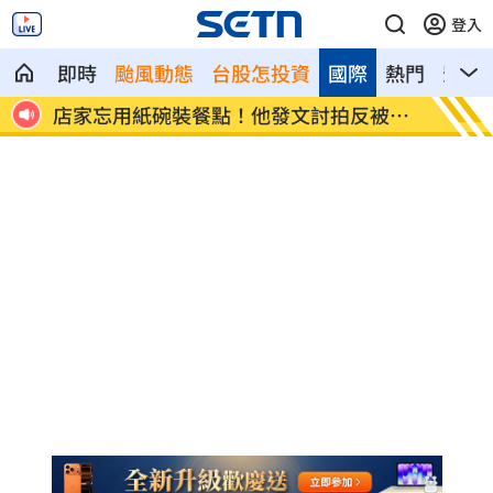
登入
即時
颱風動態
台股怎投資
國際
熱門
影音
看哭
店家忘用紙碗裝餐點！他發文討拍反被打
新／土
臉
中