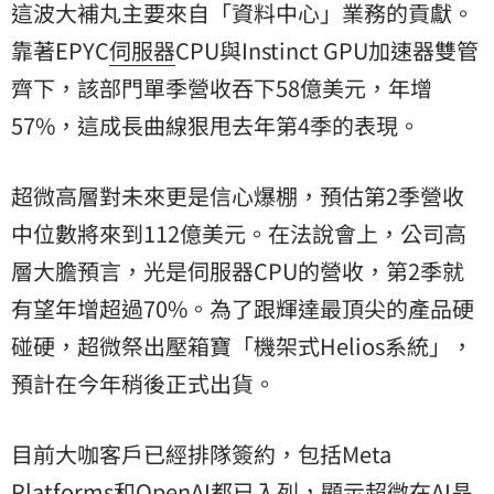
這波大補丸主要來自「資料中心」業務的貢獻。
靠著EPYC
伺服器
CPU與Instinct GPU加速器雙管
齊下，該部門單季營收吞下58億美元，年增
57%，這成長曲線狠甩去年第4季的表現。
超微高層對未來更是信心爆棚，預估第2季營收
中位數將來到112億美元。在法說會上，公司高
層大膽預言，光是伺服器CPU的營收，第2季就
有望年增超過70%。為了跟輝達最頂尖的產品硬
碰硬，超微祭出壓箱寶「機架式Helios系統」，
預計在今年稍後正式出貨。
目前大咖客戶已經排隊簽約，包括Meta
Platforms和OpenAI都已入列，顯示超微在AI晶