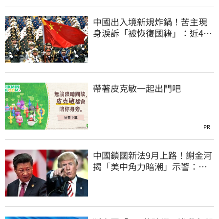
中國出入境新規炸鍋！苦主現
身淚訴「被恢復國籍」：近4億
資產權停擺
帶著皮克敏一起出門吧
PR
中國鎖國新法9月上路！謝金河
揭「美中角力暗潮」示警：台
灣1類人危險了