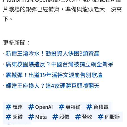
片戰場的銀彈已經備齊，準備與龍頭老大一決高
下。
更多新聞：
新債王潑冷水！勸投資人快囤3類資產
廣東校園爆造反？中國台灣被獨立網全驚呆
震撼彈！出道19年潘裕文淚崩告別歌壇
輝達王座換人？這4家硬體巨頭噴翻天
輝達
OpenAI
英特爾
台積電
超微
Meta
股價
營收
伺服器
投資人