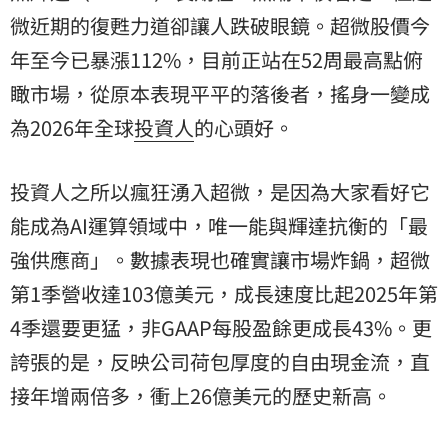
微近期的復甦力道卻讓人跌破眼鏡。超微股價今
年至今已暴漲112%，目前正站在52周最高點俯
瞰市場，從原本表現平平的落後者，搖身一變成
為2026年全球
投資人
的心頭好。
投資人之所以瘋狂湧入超微，是因為大家看好它
能成為AI運算領域中，唯一能與輝達抗衡的「最
強供應商」。數據表現也確實讓市場炸鍋，超微
第1季營收達103億美元，成長速度比起2025年第
4季還要更猛，非GAAP每股盈餘更成長43%。更
誇張的是，反映公司荷包厚度的自由現金流，直
接年增兩倍多，衝上26億美元的歷史新高。