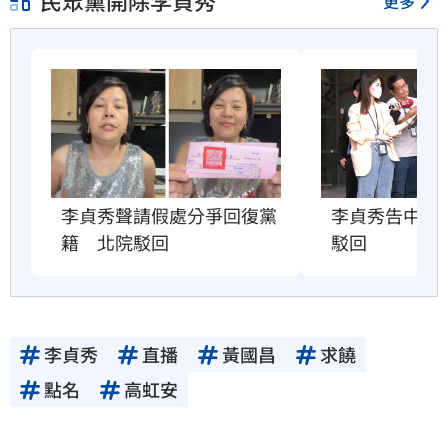
民眾黨開除李貞秀
更多
李貞秀聲請假處分爭回復黨
李貞秀告中選
籍　北院駁回
駁回
李貞秀
直播
黃國昌
求饒
點名
高虹安