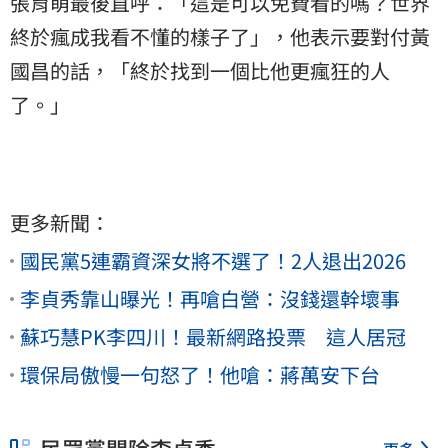
張育萌最後直呼：「這是可以免費看的嗎？世界
終於瘋成我看不懂的樣子了」，他表示要對付黃
國昌的話，「終於找到一個比他更瘋狂的人
了。」
更多新聞：
國民黨5連霸資深女將不選了！2人退出2026
李貞秀靠山曝光！再嗆白營：沒錢還幹壞事
蘇巧慧PK李四川！最新網路投票 這人居冠
環保局傲慢一句怒了！他嗆：蔣萬安下台