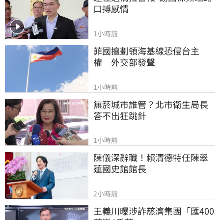
口搏感情
1小時前
菲國擅劃領海基線恐侵台主
權　外交部發聲
1小時前
無菸城市誰管？北市衛生局長
答不出狂跳針
1小時前
陳儀深辭職！賴清德特任陳翠
蓮國史館館長
2小時前
王義川曝涉詐慈濟集團「匯400