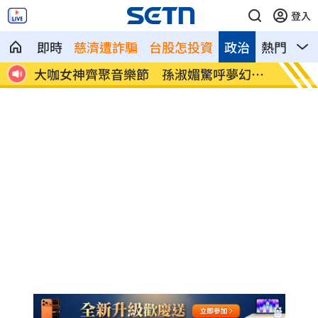
登入
即時
慈濟遭詐騙
台股怎投資
政治
熱門
影
幻組
鬼月將至！「4星座」不衰反暴富
女騎樓
眼