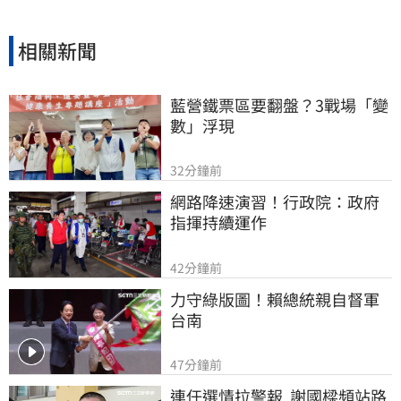
相關新聞
藍營鐵票區要翻盤？3戰場「變
數」浮現
32分鐘前
網路降速演習！行政院：政府
指揮持續運作
42分鐘前
力守綠版圖！賴總統親自督軍
台南
47分鐘前
連任選情拉警報  謝國樑頻站路