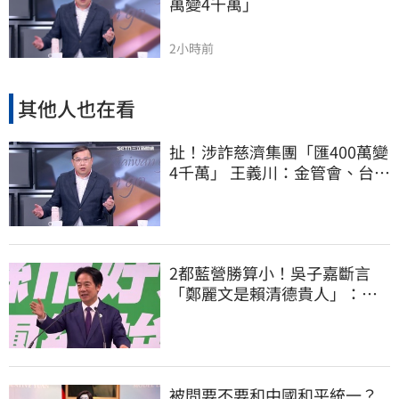
萬變4千萬」
2小時前
其他人也在看
扯！涉詐慈濟集團「匯400萬變
4千萬」 王義川：金管會、台銀
動起來
2都藍營勝算小！吳子嘉斷言
「鄭麗文是賴清德貴人」：保
送2028連任總統
被問要不要和中國和平統一？