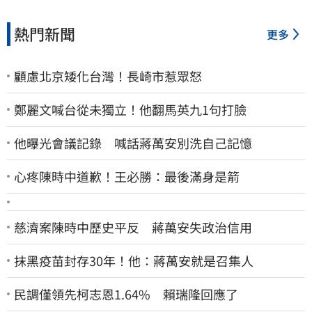
熱門新聞
更多
顧慮北京矮化台灣！長崎市惹眾怒
鄭麗文喊台從未獨立！他翻馬英九1句打臉
他曝光會議記錄 喊話蔣萬安別洗自己記憶
心疼陳時中道歉！王必勝：最後滿身是箭
慈濟案陳時中歷史平反 蔣萬安失政治信用
抹黑疫苗封存30年！他：蔣萬安就是召集人
民調僅領先柯志恩1.64% 賴瑞隆回應了