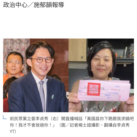
政治中心／施郁韻報導
的樣子了」。
前民眾黨立委李貞秀（右）開直播喊話「黃國昌你下跪跟我求饒吧
你！我才不會放過你！」（圖／記者楊士誼攝影、翻攝自李貞秀
YT）