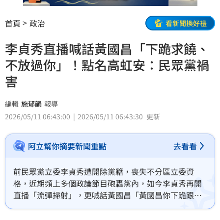
首頁
政治
看新聞換好禮
李貞秀直播喊話黃國昌「下跪求饒、
不放過你」！點名高虹安：民眾黨禍
害
編輯
施郁韻
報導
2026/05/11 06:43:00
2026/05/11 06:43:30
更新
阿立幫你摘要新聞重點
去看看
前民眾黨立委李貞秀遭開除黨籍，喪失不分區立委資
格，近期頻上多個政論節目砲轟黨內，如今李貞秀再開
直播「流彈掃射」，更喊話黃國昌「黃國昌你下跪跟我
求饒吧你！我才不會放過你！」引起熱議。對此，台灣
青年民主協會理事張育萌直言「世界終於瘋成我看不懂