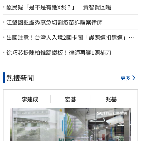
酸民疑「是不是有她X照？」 黃智賢回嗆
江肇國諷盧秀燕急切割疫苗詐騙案律師
出國注意！台灣人入境2國卡關「護照遭扣遣返」
外交部證實了
徐巧芯提陳柏惟踢鐵板！律師再曬1照補刀
熱搜新聞
更多
李建成
宏碁
兆基