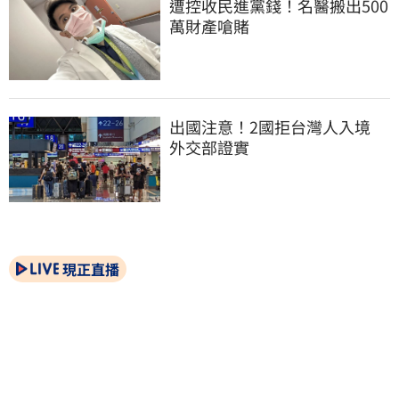
遭控收民進黨錢！名醫搬出500
萬財產嗆賭
出國注意！2國拒台灣人入境　
外交部證實
現正直播