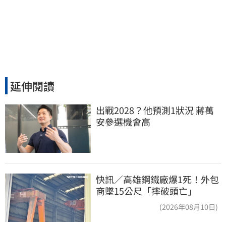
延伸閱讀
出戰2028？他預測1狀況 蔣萬
安參選機會高
快訊／高雄鋼鐵廠爆1死！外包
商墜15公尺「摔破頭亡」
(2026年08月10日)