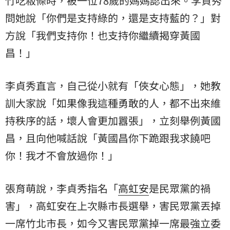
竹吃粄條時，被一位78歲的媽媽認出來。李貞秀
問她說「你們是支持綠的，還是支持藍的？」對
方說「我們支持你！也支持你繼續揭穿黃國
昌！」
李貞秀直言，自己從小就有「俠女心態」，她教
訓大家說「如果像我這種勇敢的人，都不出來維
持秩序的話，壞人會更加囂張」，立刻舉例黃國
昌，且向他喊話說「黃國昌你下跪跟我求饒吧
你！我才不會放過你！」
張育萌說，李貞秀指名「
高虹安
是民眾黨的禍
害」，高虹安在上次縣市長選舉，害民眾黨丟掉
一席竹北市長，如今又害民眾黨掉一席最強立委