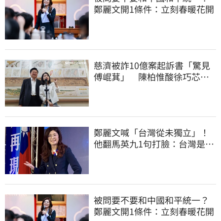
鄭麗文開1條件：立刻春暖花開
慈濟被詐10億案起訴書「驚見
傅崐萁」 陳柏惟酸徐巧芯：
你還和他合照
鄭麗文喊「台灣從未獨立」！
他翻馬英九1句打臉：台灣是我
們的國家
被問要不要和中國和平統一？
鄭麗文開1條件：立刻春暖花開