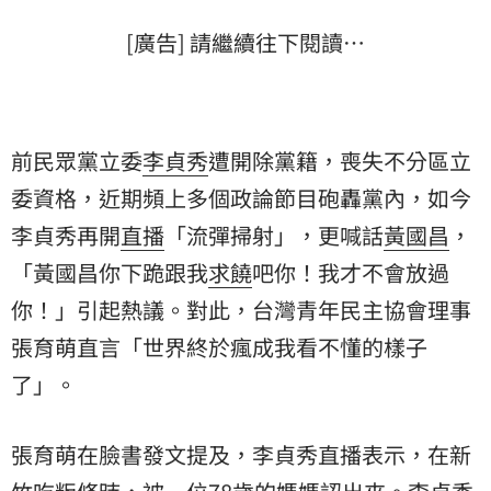
[廣告] 請繼續往下閱讀…
前民眾黨立委
李貞秀
遭開除黨籍，喪失不分區立
委資格，近期頻上多個政論節目砲轟黨內，如今
李貞秀再開
直播
「流彈掃射」，更喊話
黃國昌
，
「黃國昌你下跪跟我
求饒
吧你！我才不會放過
你！」引起熱議。對此，台灣青年民主協會理事
張育萌直言「世界終於瘋成我看不懂的樣子
了」。
張育萌在臉書發文提及，李貞秀直播表示，在新