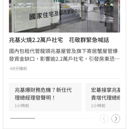
兆基火燒2.2萬戶社宅　花敬群緊急喊話
國內包租代管龍頭兆基屋管及旗下寄居蟹屋管爆
發資金缺口，影響逾2.2萬戶社宅，引發房東恐
慌。國家住都中心董事長花敬群今（10）日召開
-68分鐘前
緊急記者會強調，寄居蟹已啟動轉接機制，兆基
目前則正常履約。住都中心已於官網建立「專案
協助專區」，協調六都租賃公會協助受影響房東
兆基爆財務危機？新任代
宏碁接掌兆基2
與房客轉換業者。花敬群呼籲兆基應配合想解約
理總經理發聲明！
貴增代理總經理
的屋主，首要目標是確保社宅包租代管業務穩
1小時前
1小時前
定，避免民眾權益受損並防範詐騙行為，請相關
當事人密切關注官方公告並填寫需求登記表。