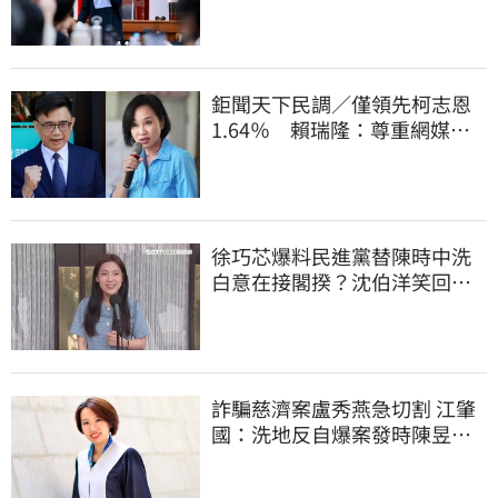
鉅聞天下民調／僅領先柯志恩
1.64％ 賴瑞隆：尊重網媒特
殊調查方式
徐巧芯爆料民進黨替陳時中洗
白意在接閣揆？沈伯洋笑回：
問錯人了
詐騙慈濟案盧秀燕急切割 江肇
國：洗地反自爆案發時陳昱瑄
與市府關係