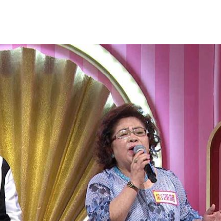
照
19:13
炸裂
19:02
00
勝
18:51
成形
12:00
」氣
12:00
場！
10:30