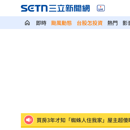
即時
颱風動態
台股怎投資
熱門
影
2000人堵教堂搶看C羅婚禮 竟是超大
禾伸堂、南電出關日 處置股新規風險
平野惠一率兄弟奪171勝 中職最多勝外
女股神加碼狂掃台積電！外媒揭全因這
想吃清淡！他搭機點「這特殊餐」傻眼
買房3年才知「蜘蛛人住我家」屋主超傻