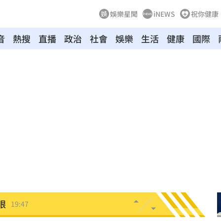
娛樂星聞
iNEWS
祝你健康
音
熱搜
直播
政治
社會
娛樂
生活
健康
國際
烏龍
20:01
曝
20:00
教
19:56
巨頭
19:53
了
19:51
眼
19:47