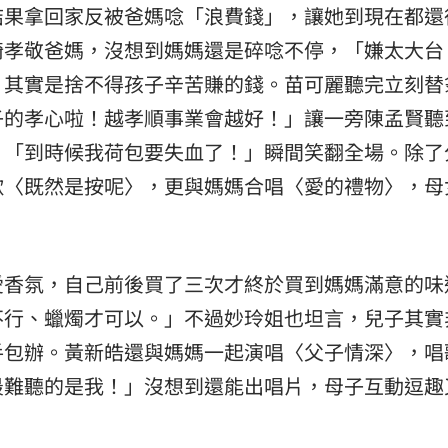
結果拿回家反被爸媽唸「浪費錢」，讓她到現在都還
椅孝敬爸媽，沒想到媽媽還是碎唸不停，「嫌太大台
，其實是捨不得孩子辛苦賺的錢。苗可麗聽完立刻替
子的孝心啦！越孝順事業會越好！」讓一旁陳孟賢聽
，「到時候我荷包要失血了！」瞬間笑翻全場。除了
歌〈既然是按呢〉，更與媽媽合唱〈愛的禮物〉，母
愛香氛，自己前後買了三次才終於買到媽媽滿意的味
不行、蠟燭才可以。」不過妙玲姐也坦言，兒子其實
手包辦。黃新皓還與媽媽一起演唱〈父子情深〉，唱
最難聽的是我！」沒想到還能出唱片，母子互動逗趣