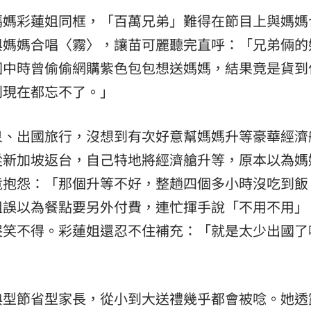
媽媽彩蓮姐同框，「百萬兄弟」難得在節目上與媽媽
與媽媽合唱〈霧〉，讓苗可麗聽完直呼：「兄弟倆的
國中時曾偷偷網購紫色包包想送媽媽，結果竟是貨到
到現在都忘不了。」
泉、出國旅行，沒想到有次好意幫媽媽升等豪華經濟
從新加坡返台，自己特地將經濟艙升等，原本以為媽
竟抱怨：「那個升等不好，整趟四個多小時沒吃到飯
姐誤以為餐點要另外付費，連忙揮手說「不用不用」
哭笑不得。彩蓮姐還忍不住補充：「就是太少出國了
典型節省型家長，從小到大送禮幾乎都會被唸。她透