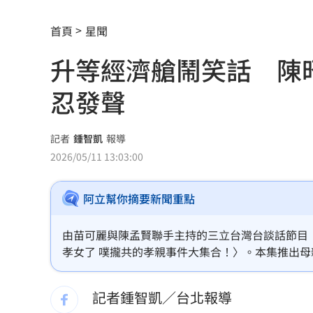
生日變親人忌日！直升機慶祝墜機4人罹
首頁
星聞
台中小五童遭同學踢下體腫2倍大 判賠金
升等經濟艙鬧笑話 陳
粉絲輕生後首露面！西村力演唱會狀態
忍發聲
阿信慘跌 親洩言承旭吳建豪周渝民真
「AI性愛機器人」將問世！聊天還可換
記者
鍾智凱
報導
2026/05/11 13:03:00
SBS歌謠大戰開播30分鐘傳災情！粉絲
阿立幫你摘要新聞重點
羅戈8局失1分好投 兄弟火力爆發橫掃
接觸「常見塑膠微粒＋這樣吃」恐釀脂
由苗可麗與陳孟賢聯手主持的三立台灣台談話節目《
孝女了 噗攏共的孝親事件大集合！〉。本集推出
伍婉華喊白沙屯颱風致歉 全網打氣讚
姐，以及新生代演員黃新皓與媽媽妙玲姐同台分享
底是真的孝順，還是只是自以為孝順？」眾人也大
記者鍾智凱／台北報導
月薪3萬多怎麼活下去？過來人揭真實生
斷。