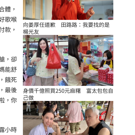
合體，
好歌喉
向姜厚任道歉　田路路：我要找的是
付款，
楊光友
艙，卻
媽能舒
，餓死
，最後
身價千億照買250元麻糬　富太包包自
己做
啦，你
露小時