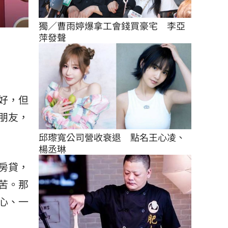
獨／曹雨婷爆拿工會錢買豪宅　李亞
萍發聲
好，但
朋友，
邱瓈寬公司營收衰退　點名王心凌、
楊丞琳
房貸，
苦。那
心、一