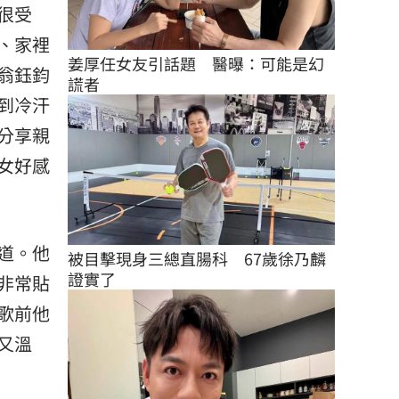
很受
、家裡
姜厚任女友引話題　醫曝：可能是幻
翁鈺鈞
謊者
到冷汗
分享親
女好感
道。他
被目擊現身三總直腸科　67歲徐乃麟
證實了
非常貼
歌前他
又溫