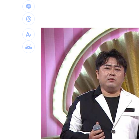
大咖歌后花蓮度假3天 喊話巧遇直接合
3大SM門面擔歌謠大戰主持！同框顏值
繞違停貨車遭撞！嘉義婦慘死姪重傷
19:
新濠建設單日狂掃5點 風佑築豪取8連
台灣彩券開獎直播中
20:31
LIVE三立+24小時直播
15:27
三立iNEWS新聞台線上直播
18:00
商場戰國來臨 台中「頂奢大道」逐漸
台彩父親節推新刮刮樂千萬頭獎超「爸
「拍片人的多重宇宙」職涯論壇9/12登