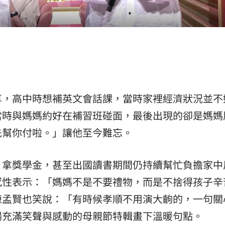
享，高中時想補英文會話課，當時家裡經濟狀況並不
當時與媽媽約好在補習班碰面，最後出現的卻是媽媽
先幫你付啦。」讓他至今難忘。
、拿獎學金，甚至出國讀書期間仍持續幫忙負擔家中
感性表示：「媽媽不是不要禮物，而是不捨得孩子辛
陳孟賢也笑說：「有時候孝順不用演大齣的，一句關
場充滿笑聲與感動的母親節特輯畫下溫暖句點。