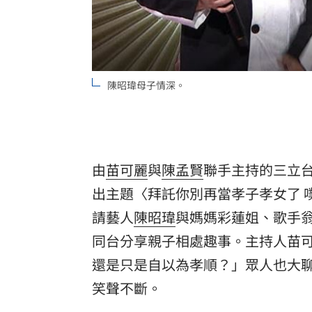
8國球員齊聚高雄 Formosa 7s掀足球
理想混蛋號召粉絲跨海追星吃美食！
18:
陳昭瑋母子情深。
由
苗可麗
與
陳孟賢
聯手主持的三立台
出主題〈拜託你別再當孝子孝女了 
請藝人
陳昭瑋
與媽媽彩蓮姐、歌手
同台分享親子相處趣事。主持人苗
還是只是自以為孝順？」眾人也大
笑聲不斷。