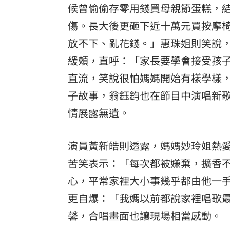
候曾偷偷存零用錢買母親節蛋糕，
傷。長大後更砸下近十萬元買按摩
放不下、亂花錢。」惠珠姐則笑說
緩頰，直呼：「家長要學會接受孩
直流，笑說很怕媽媽開始有樣學樣
子故事，翁鈺鈞也在節目中演唱新
情展露無遺。
演員黃新皓則透露，媽媽妙玲姐熱
苦笑表示：「每次都被嫌棄，擴香
心，平常家裡大小事幾乎都由他一
更自爆：「我媽以前都說家裡唱歌
馨，合唱畫面也讓現場相當感動。