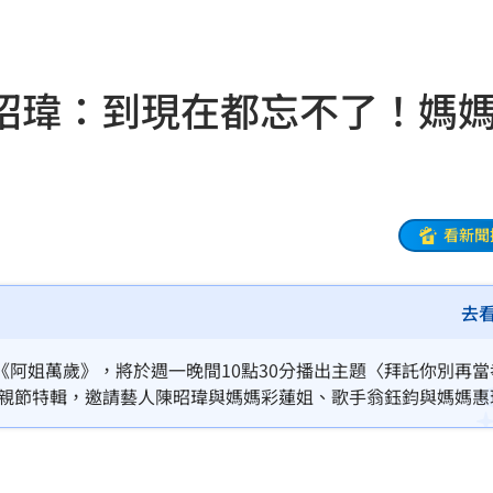
難
19:47
曝
19:42
昭瑋：到現在都忘不了！媽
超好
19:33
面目
19:33
姿勢
19:32
看新聞
崩潰
19:28
去
雄鷹
19:24
肪肝
19:16
阿姐萬歲》，將於週一晚間10點30分播出主題〈拜託你別再當
母親節特輯，邀請藝人陳昭瑋與媽媽彩蓮姐、歌手翁鈺鈞與媽媽惠
親切
19:15
親子相處趣事。主持人苗可麗與陳孟賢一開場就笑問：「你們平
聊那些原本想孝親結果卻意外「噗攏共」的荒唐經歷，現場笑聲
活
19:15