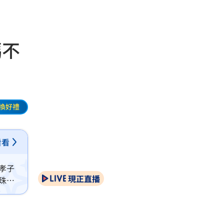
媽不
換好禮
看看
孝子
現正直播
珠
常到
不