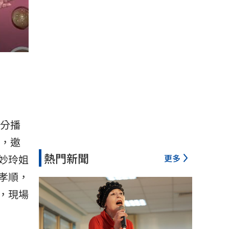
0分播
輯，邀
熱門新聞
更多
妙玲姐
孝順，
，現場