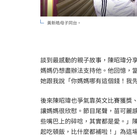
黃新皓母子同台。
談到最感動的親子故事，陳昭瑋分
媽媽仍想盡辦法支持他。他回憶，
她跟我說「你媽媽哪有這個錢！我
後來陳昭瑋也爭氣靠英文比賽獲獎
讓媽媽很欣慰。節目尾聲，苗可麗
些嘴巴上的碎唸，其實都是愛。」
起吃頓飯，比什麼都補啦！」為這