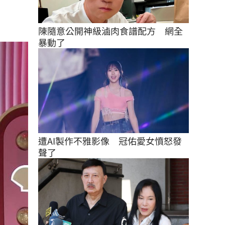
陳隨意公開神級滷肉食譜配方　網全
暴動了
遭AI製作不雅影像　冠佑愛女憤怒發
聲了