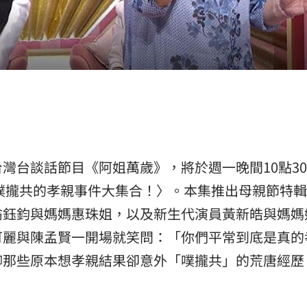
熱潮
10:00
15
灣台談話節目《阿姐萬歲》，將於週一晚間10點3
噗攏共的孝親事件大集合！〉。本集推出母親節特
翁鈺鈞與媽媽惠珠姐，以及新生代演員黃新皓與媽媽
可麗與陳孟賢一開場就笑問：「你們平常到底是真的
聊那些原本想孝親結果卻意外「噗攏共」的荒唐經歷