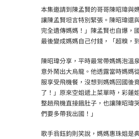
本集邀請到陳孟賢的哥哥陳昭瑋與
讓陳孟賢坦言特別緊張。陳昭瑋還
完全遺傳媽媽！」陳孟賢也自爆，
最後變成媽媽自己付錢，「超糗，
陳昭瑋分享，平時最常帶媽媽泡溫
意外鬧出大烏龍。他透露當時媽媽
服享受飛機餐，沒想到媽媽回國後
了！」原來空姐遞上菜單時，彩蓮
整趟飛機直接餓肚子，也讓陳昭瑋
們要多帶我出國！」
歌手翁鈺鈞則笑說，媽媽惠珠姐是