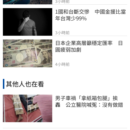
3小時前
1國和台斷交慘　中國金援比當
年台灣少99%
3小時前
日本企業高層籲穩定匯率　日
圓疲弱加劇
4小時前
其他人也在看
男子車禍「拿紙箱包腿」挨
轟 公立醫院喊冤：沒有做錯