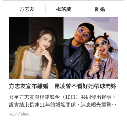
方志友
楊銘威
離婚
方志友宣布離婚　昆凌曾不看好她帶球閃嫁
女星方志友與楊銘威今（10日）共同發出聲明，
證實結束長達11年的婚姻關係，消息曝光震驚娛
樂圈。回顧兩人當年奉子成婚，作為證婚人的閨
-407分鐘前
蜜昆凌，過去曾在節目中坦言，因擔心楊銘威個