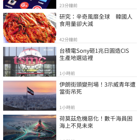
23分鐘前
研究：辛奇風靡全球　韓國人
食用量卻大減
42分鐘前
台積電Sony砸1兆日圓造CIS　
生產地選這裡
1小時前
伊朗街頭變刑場！3示威青年遭
當街吊死
1小時前
荷莫茲危機惡化！數千海員困
海上不見未來