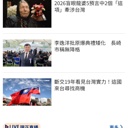
2026盲眼龍婆5預言中2個「這
項」牽涉台灣
李逸洋批原爆典禮矮化　長崎
市稱無降格
斷交19年看見台灣實力！這國
來台尋找商機
現正直播
更多