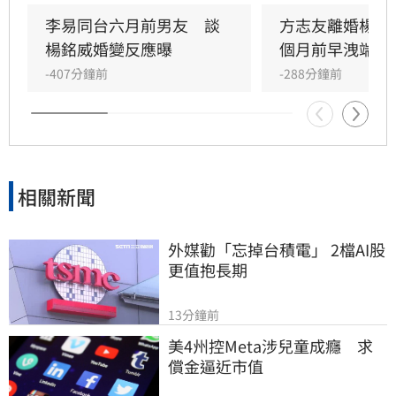
性愛玩、兩人交往時間短，一度憂心好友受委
屈，甚至曾為方志友的幸福暗自操心。面對外界
李易同台六月前男友　談
方志友離婚楊銘
好奇離婚主因，雙方聲明中未詳談細節，僅強調
楊銘威婚變反應曝
個月前早洩端倪
現階段最重要的是陪伴孩子成長，未來兩人將在
-407分鐘前
-288分鐘前
各自的人生與工作崗位上繼續努力，並感謝外界
對於家庭隱私的尊重，
相關新聞
外媒勸「忘掉台積電」 2檔AI股
更值抱長期
13分鐘前
美4州控Meta涉兒童成癮　求
償金逼近市值