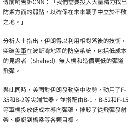
傅前哨告訴CNN：「我們需要投入大量精力找出
防禦方面的弱點，以確保在未來戰爭中立於不敗
之地。」
分析人士指出，伊朗得以利用相對落後的技術，
突破
美軍
在波斯灣地區的防空系統，包括低成本
的見證者（Shahed）無人機和造價更低的彈道
飛彈。
與此同時，美國對伊朗發動空中攻勢，動用了F-
35和B-2等尖端武器，並搭配由B-1、B-52和F-15
等軍機投放低成本導向彈藥，摧毀了從飛彈發射
架、艦艇到橋梁等各類目標。