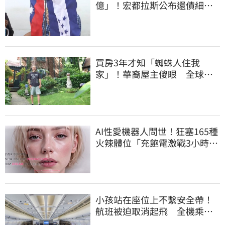
億」！宏都拉斯公布還債細
節 竟只還了6％
買房3年才知「蜘蛛人住我
家」！華裔屋主傻眼 全球童
真信件狂寄來
AI性愛機器人問世！狂塞165種
火辣體位「充飽電激戰3小時」
售價曝
小孩站在座位上不繫安全帶！
航班被迫取消起飛 全機乘客
慘滯留一晚