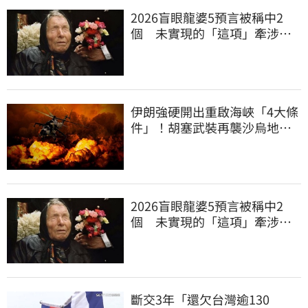
2026盲眼龍婆5預言被稱中2
個 未實現的「這項」牽涉台
灣
伊朗強硬開出重啟海峽「4大條
件」！胡塞武裝再襲沙烏地阿
美煉油廠
2026盲眼龍婆5預言被稱中2
個 未實現的「這項」牽涉台
灣
斷交3年「還欠台灣逾130