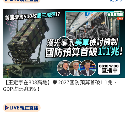
【王定宇在308高地】🛡️ 2027國防預算首破1.1兆、
GDP占比逾3%！
現正直播