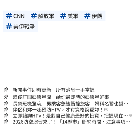
CNN
解放軍
美軍
伊朗
美伊戰爭
新聞事件即時更新 所有消息一手掌握！
追蹤訂閱娛樂星聞 給你最即時的娛樂星鮮事
長榮班機驚魂！男乘客急速衝撞旅客 婦科名醫也掛
彩：全機卡半小時
伴侶和妳一起預防HPV，才有資格說愛妳！
PR
立即諮詢HPV！是對自己健康最好的投資，把握現在不
PR
嫌晚！
2026防空演習來了！「14縣市」斷網時間、注意事項一
次看