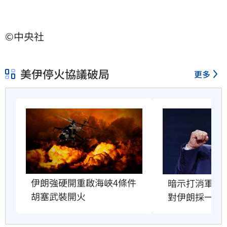
©中央社
美伊停火協議破局
更多
伊朗強硬開重啟海峽4條件　
暗示打消軍事
胡塞武裝開火
對伊朗採一策