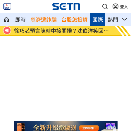
登入
即時
慈濟遭詐騙
台股怎投資
國際
熱門
影
發聲
徐巧芯預言陳時中接閣揆？沈伯洋笑回這
前女友
句
票