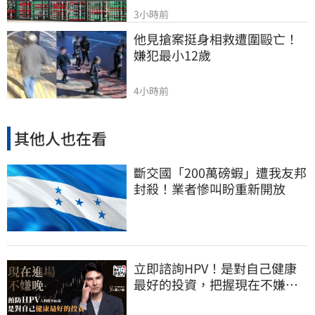
3小時前
他見搶案挺身相救遭圍毆亡！
嫌犯最小12歲
4小時前
其他人也在看
斷交國「200萬磅蝦」遭我友邦
封殺！業者慘叫盼重新開放
立即諮詢HPV！是對自己健康
最好的投資，把握現在不嫌
晚！