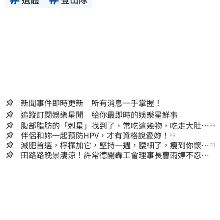
新聞事件即時更新 所有消息一手掌握！
追蹤訂閱娛樂星聞 給你最即時的娛樂星鮮事
腹部脂肪的「剋星」找到了，常吃這幾物，吃走大肚
PR
囊，瘦出小蠻腰
伴侶和妳一起預防HPV，才有資格說愛妳！
PR
減肥首選，檸檬加它，堅持一週，腰細了，瘦到你懷疑
PR
人生
田路路晚景淒涼！許常德開轟工會理事長曹雨婷不忍
了：別只包紅包慰問