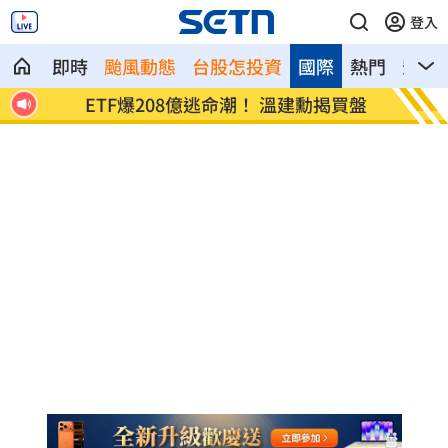
登入
即時
颱風動態
台股怎投資
國際
熱門
影音
詢
ETF爆208億逃命潮！ 溫建勳揭買盤
記憶體
牛！