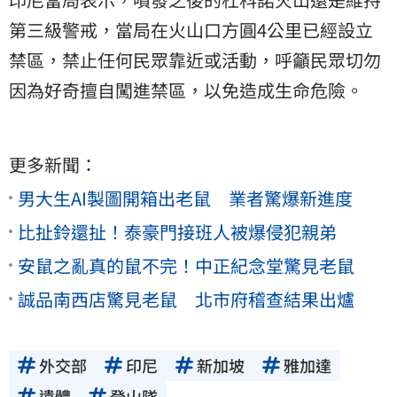
第三級警戒，當局在火山口方圓4公里已經設立
禁區，禁止任何民眾靠近或活動，呼籲民眾切勿
因為好奇擅自闖進禁區，以免造成生命危險。
更多新聞：
男大生AI製圖開箱出老鼠 業者驚爆新進度
比扯鈴還扯！泰豪門接班人被爆侵犯親弟
安鼠之亂真的鼠不完！中正紀念堂驚見老鼠
誠品南西店驚見老鼠 北市府稽查結果出爐
外交部
印尼
新加坡
雅加達
遺體
登山隊