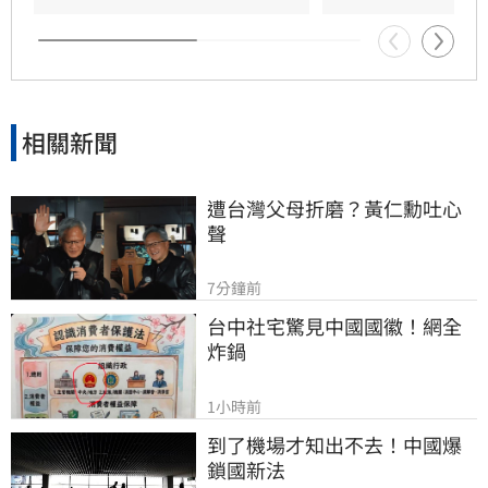
相關新聞
遭台灣父母折磨？黃仁勳吐心
聲
7分鐘前
台中社宅驚見中國國徽！網全
炸鍋
1小時前
到了機場才知出不去！中國爆
鎖國新法