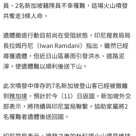
員、2名新加坡籍隊員不幸罹難，這場火山噴發
共奪走3條人命。
遺體撤退行動目前尚在受阻狀態，印尼搜救局局
長拉姆丹尼（Iwan Ramdani）指出，雖然已經
尋獲遺體，但近日山區暴雨引發洪水、道路泥
濘，使遺體難以順利後送下山。
此次噴發中倖存的7名新加坡登山客已經被撤離
到
雅加達
，預計於今（11）日返國，新加坡
外交
部
表示，將持續與印尼當局聯繫，協助家屬將2
名罹難者遺體後送回國。
印尼當局表示，噴發之後的杜科諾火山還是維持