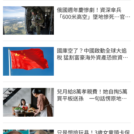
俄國週年慶慘劇！資深傘兵
「600米高空」墜地慘死…官方
噤聲、畫面瘋傳
國庫空了？中國啟動全球大追
稅 猛割富豪海外資產恐掀資金
逃亡潮
兒月給8萬孝親費！她自掏5萬
買平板送孫 一句話愣原地
「傷心不已」
只是想撿玩具！3歲女童頭卡保