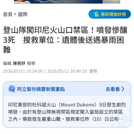
首頁
國際
看新聞換好禮
登山隊闖印尼火山口禁區！噴發慘釀
3死 搜救單位：遺體後送遇暴雨困
難
編輯
陳菀妤
報導
2026/05/11 18:24:00
2026/05/11 20:40:20
更新
阿立幫你摘要新聞重點
去看看
印尼東部的杜科諾火山（Mount Dukono）8日發生劇烈
噴發，由於有登山隊無視禁區規定闖入當局設立的禁區
之內，導致發生嚴重山難，搜救單位昨（10）日公布，
在火山口附近的岩石碎下方尋獲2名新加坡籍登山客遺
體。