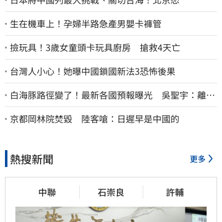
生在機車上！孕婦半路急產男嬰卡褲管
撿玩具！3歲女童頭卡玩具廚房 搶救4天亡
台灣人小心！她曝中國鎖國新法3恐怖後果
白海豚路徑變了！最新各國預報曝光 吳聖宇：離台
灣又更近一點
京都岡林院焚毀 陸客嗆：日遲早是中國的
熱搜新聞
更多
中聯
石崇良
許輔