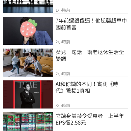
1小時前
7年前遭譏傻逼！他逆襲超車中
國前首富
2小時前
女兒一句話　兩老退休生活全
變調
2小時前
AI和你讀的不同！實測《時
代》驚揭1真相
3小時前
它躋身美禁令受惠者　上半年
EPS衝2.58元