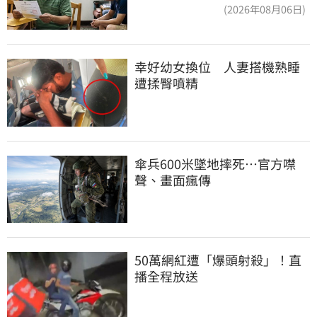
換3個月刑期
(2026年08月06日)
幸好幼女換位　人妻搭機熟睡
遭揉臀噴精
傘兵600米墜地摔死…官方噤
聲、畫面瘋傳
50萬網紅遭「爆頭射殺」！直
播全程放送