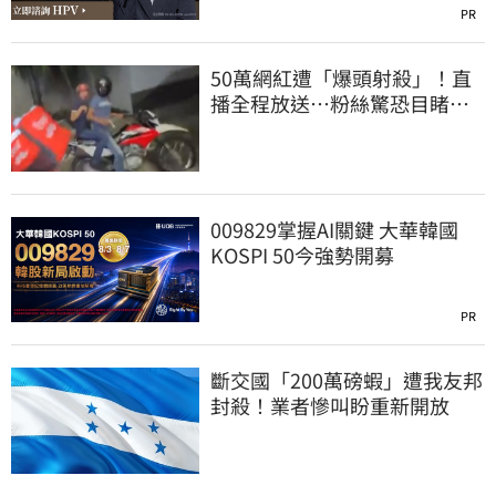
PR
50萬網紅遭「爆頭射殺」！直
播全程放送…粉絲驚恐目睹慘
死過程
009829掌握AI關鍵 大華韓國
KOSPI 50今強勢開募
PR
斷交國「200萬磅蝦」遭我友邦
封殺！業者慘叫盼重新開放