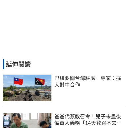
延伸閱讀
巴紐要關台灣駐處！專家：擴
大對中合作
爸爸代簽教召令！兒子未盡後
備軍人義務「14天教召不去」