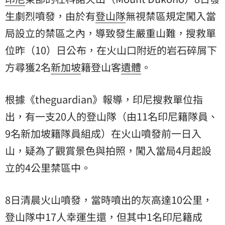
生劇烈噴發，由於有
登山隊
無視禁區規定闖入當
局設立的禁區之內，導致發生嚴重山難，搜救單
位昨（10）日公布，在火山口附近的岩石碎屑下
方尋獲2名
新加坡
籍登山客
遺體
。
根據《theguardian》報導，印尼搜救單位指
出，有一支20人的登山隊（由11名印尼籍隊員、
9名新加坡籍隊員組成）在火山噴發前一日入
山，疑為了觀賞景色與拍照，闖入當局4月起設
立的4公里禁區中。
8日清晨火山噴發，當時噴出的灰高達10公里，
登山隊中17人幸運生還，但其中1名印尼籍成