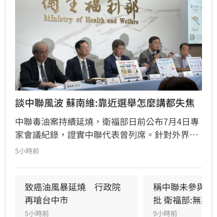
談中聯風波 蘇南維:靠近選舉怎麼講都失焦
中聯毒油案持續延燒，衛福部日前公布7月4日專
家會議紀錄，證實中聯代表曾列席。針對外界質
疑，與會的台大教授蘇南維還原現場，強調專家
5小時前
當時不斷挑戰中聯製程，中聯僅在受詢問時才進
行辯護。蘇南維直言，該事件已從單純科學討論
演變為政治議題，並解釋當初主張「20%下架標
致癌油風暴延燒　行政院
稱中聯未參與下
準」是基於營養標示的務實考量。（記者：簡浩
再嗆台中市
批 衛福部:無欺
正）
5小時前
9小時前