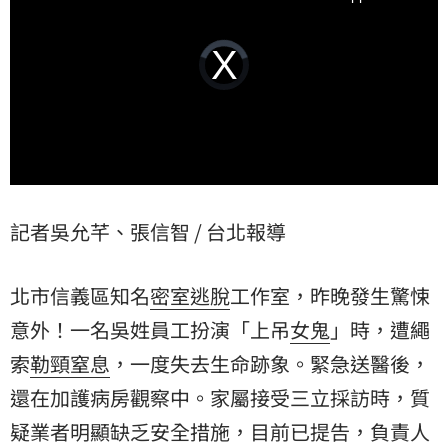
Video
Player
is
loading.
記者吳允芊、張信智 / 台北報導
北市信義區知名
密室逃脫
工作室，昨晚發生驚悚
意外！一名吳姓員工扮演「上吊
女鬼
」時，遭繩
索
勒頸
窒息
，一度失去生命跡象。緊急送醫後，
還在加護病房觀察中。家屬接受三立採訪時，質
疑業者明顯缺乏安全措施，目前已提告，負責人