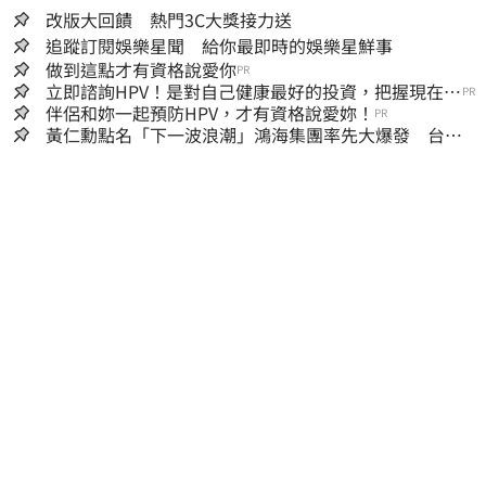
改版大回饋 熱門3C大獎接力送
追蹤訂閱娛樂星聞 給你最即時的娛樂星鮮事
做到這點才有資格說愛你
PR
立即諮詢HPV！是對自己健康最好的投資，把握現在不
PR
嫌晚！
伴侶和妳一起預防HPV，才有資格說愛妳！
PR
黃仁勳點名「下一波浪潮」鴻海集團率先大爆發 台股
這族群全面噴出