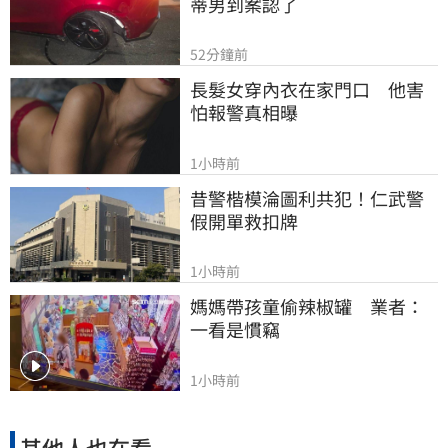
蒂男到案認了
52分鐘前
長髮女穿內衣在家門口　他害
怕報警真相曝
1小時前
昔警楷模淪圖利共犯！仁武警
假開單救扣牌
1小時前
媽媽帶孩童偷辣椒罐　業者：
一看是慣竊
1小時前
其他人也在看