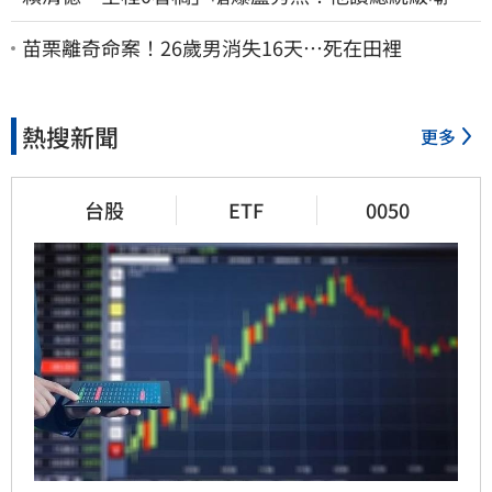
諷：把8年總帳一次掀翻
苗栗離奇命案！26歲男消失16天…死在田裡
熱搜新聞
更多
台股
ETF
0050