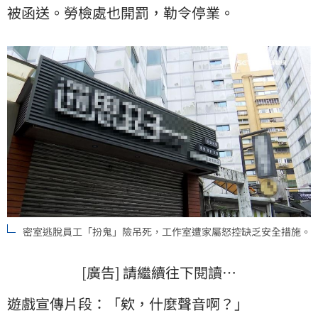
被函送。勞檢處也開罰，勒令停業。
密室逃脫員工「扮鬼」險吊死，工作室遭家屬怒控缺乏安全措施。
[廣告] 請繼續往下閱讀…
遊戲宣傳片段：「欸，什麼聲音啊？」