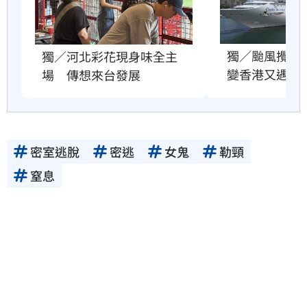
獨／颱風攪局
獨／河北彩花現身味全主
變香港又遇故
場　傳想來台發展
密室逃脫
密逃
女鬼
勒頸
窒息