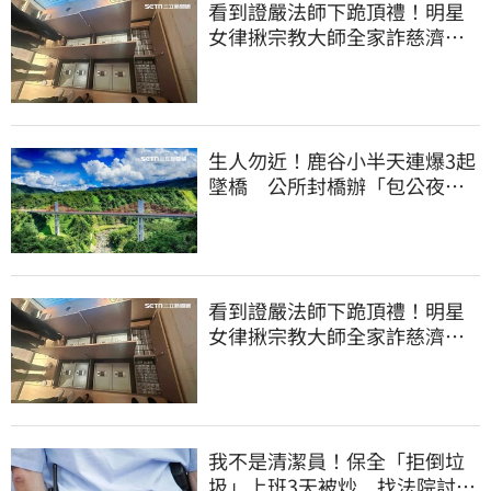
看到證嚴法師下跪頂禮！明星
女律揪宗教大師全家詐慈濟…
全家爽睡黃金堆
生人勿近！鹿谷小半天連爆3起
墜橋 公所封橋辦「包公夜
審」替亡魂伸冤
看到證嚴法師下跪頂禮！明星
女律揪宗教大師全家詐慈濟…
全家爽睡黃金堆
我不是清潔員！保全「拒倒垃
圾」上班3天被炒 找法院討公