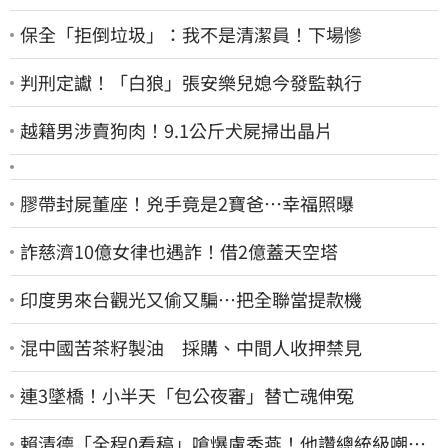
保全「拒倒垃圾」：我不是清潔員！下場慘
判刑定讞！「白狼」張安樂兒媳今發監執行
越籍男涉賣狗肉！9.1公斤犬屍掃出晶片
膠帶封屍董座！兇手竟是2寶爸…幸福照曝
詐慈濟10億女律也遇詐！借2億蓋天空塔
印度男來台觀光又偷又騙…把全聯當提款機
混中國苦茶籽製油 採購、中間人收押禁見
連3墜橋！小半天「包公夜審」替亡魂伸冤
賴清德「全程0看稿」嗆爆盧秀燕！他讚總統級嘲