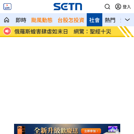
登入
即時
颱風動態
台股怎投資
社會
熱門
影音
十災
慈濟採購BNT遭詐10億 他：不聽衛福部
蔡英文
勸