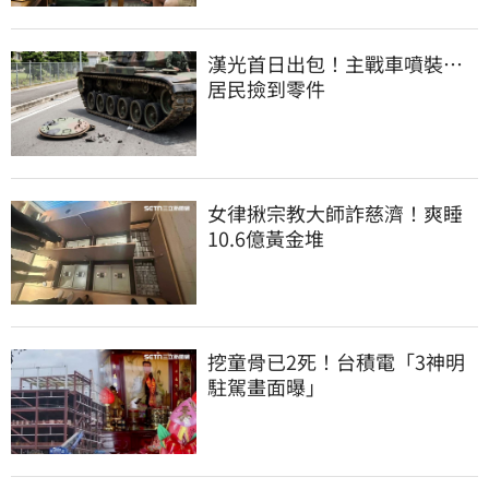
漢光首日出包！主戰車噴裝…
居民撿到零件
女律揪宗教大師詐慈濟！爽睡
10.6億黃金堆
挖童骨已2死！台積電「3神明
駐駕畫面曝」