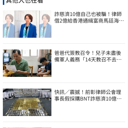
詐慈濟10億自己也被騙！律師
借2億給香港通緝富商馬廷海建
台北天空塔
爸爸代簽教召令！兒子未盡後
備軍人義務「14天教召不去」
換3個月刑期
快訊／震撼！前彰律師公會理
事長假採購BNT詐慈濟10億、
洗錢囤232kg黃金