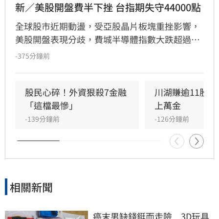
新／美股開盤費半下挫 台指期失守44000點
全球股市近期動盪，受亞股晶片板塊重挫影響，
美股開盤表現分歧，費城半導體指數大跌超過
2%，台指期夜盤亦出現顯著震盪。市場焦點集
-375分鐘前
中於SanDisk財報，儘管營收優於預期，但因財
測未達標，股價重挫逾12%。此外，SpaceX首次
公開募股禁售期正式解禁，高達9億股潛在賣壓
股民心碎！外資狠殺7金融
川湖賺逾11股本
引發投資人高度關注。儘管美國最新勞動力數據
「這檔最慘」
上萬金
顯示初領失業救濟人數低於預期，經濟體質維持
-139分鐘前
-126分鐘前
韌性，但晶片股疲軟與大型企業籌碼變動，仍持
續壓抑市場信心，投資人需密切留意後續盤勢波
動與相關個股表現。
相關新聞
癌末男缺錢鋌而走險　3D玩具