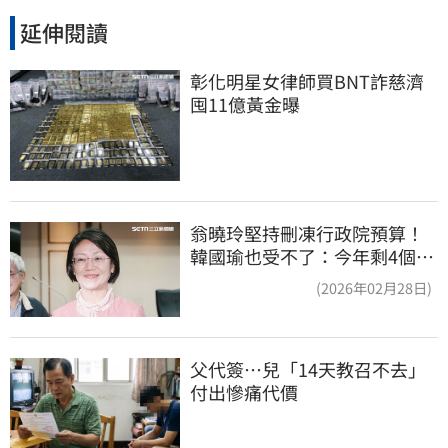
延伸閱讀
彰化明星女律師買BNT詐慈濟 
囤11億黃金曝
翁曉玲堅持刪凍行政院預算！
韓國瑜也受不了：今年剩4個月
你思考一下
(2026年02月28日)
父代簽…兒「14天教召不去」
付出慘痛代價