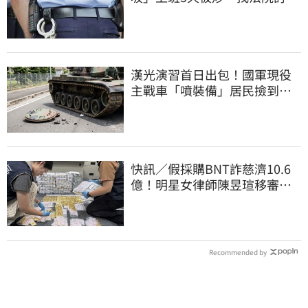
道結果出爐
漢光演習首日出包！國軍現役
主戰車「噴裝備」居民撿到零
件…軍方說話了
快訊／假採購BNT詐慈濟10.6
億！明星女律師陳昱瑄移審
法院裁定續押
Recommended by