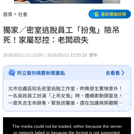
首頁
社會
看新聞換好禮
獨家／密室逃脫員工「扮鬼」險吊
死！家屬怒控：老闆疏失
2026/05/11 21:15:00
2026/05/11 22:55:29
更新
阿立幫你摘要新聞重點
去看看
北市信義區知名密室逃脫工作室，昨晚發生驚悚意外！
一名吳姓員工扮演「上吊女鬼」時，遭繩索勒頸窒息，
一度失去生命跡象。緊急送醫後，還在加護病房觀察
中。家屬接受三立採訪時，質疑業者明顯缺乏安全措
施，目前已提告，負責人被函送。勞檢處也開罰，勒令
This
is
停業。
a
The media could not be loaded, either because the server
modal
window.
or network failed or because the format is not supported.