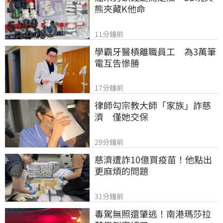
熊夾藏K他命
11分鐘前
學霸牙醫槓離職員工　為3萬筆
電互告慘勝
17分鐘前
律師勾宗教大師「家族」詐慈
濟　僅她交保
29分鐘前
慈濟遭詐10億買疫苗！他點出
更麻煩的問題
31分鐘前
毒駕無照還肇逃！南港瑪莎拉