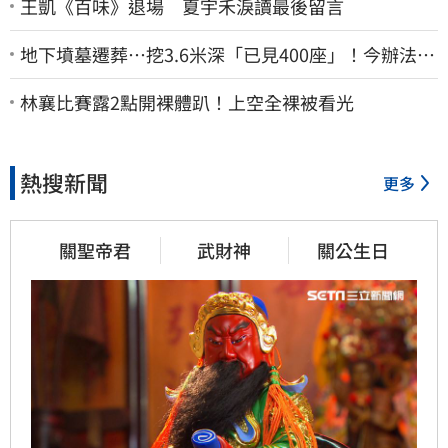
王凱《百味》退場 夏宇禾淚讀最後留言
地下墳墓遷葬…挖3.6米深「已見400座」！今辦法會
安撫祖先
林襄比賽露2點開裸體趴！上空全裸被看光
熱搜新聞
更多
關聖帝君
武財神
關公生日