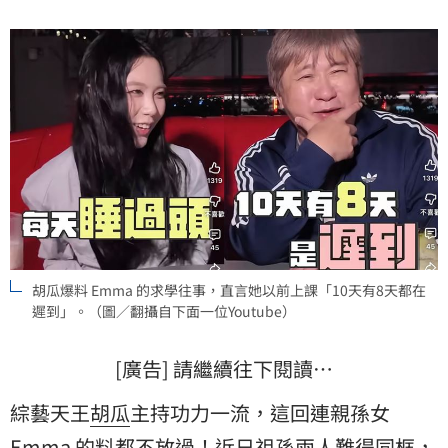
胡瓜爆料 Emma 的求學往事，直言她以前上課「10天有8天都在
遲到」。（圖／翻攝自下面一位Youtube）
[廣告] 請繼續往下閱讀…
綜藝天王
胡瓜
主持功力一流，這回連親孫女
Emma
的料都不放過！近日祖孫兩人難得同框，