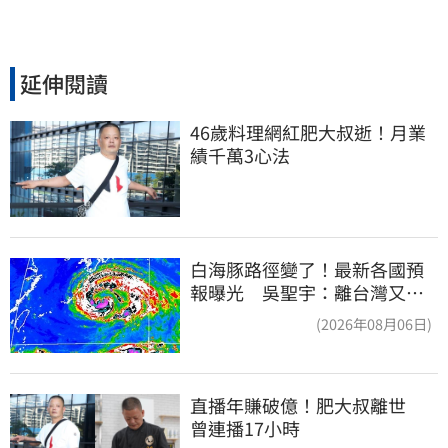
延伸閱讀
46歲料理網紅肥大叔逝！月業
績千萬3心法
白海豚路徑變了！最新各國預
報曝光 吳聖宇：離台灣又更
近一點
(2026年08月06日)
直播年賺破億！肥大叔離世　
曾連播17小時