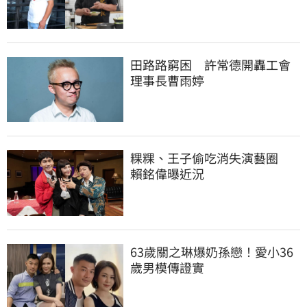
田路路窮困　許常德開轟工會
理事長曹雨婷
粿粿、王子偷吃消失演藝圈　
賴銘偉曝近況
63歲關之琳爆奶孫戀！愛小36
歲男模傳證實