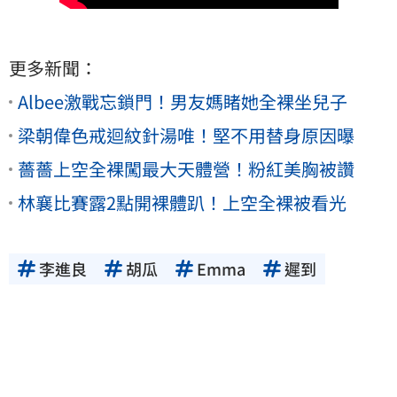
更多新聞：
Albee激戰忘鎖門！男友媽睹她全裸坐兒子
梁朝偉色戒迴紋針湯唯！堅不用替身原因曝
薔薔上空全裸闖最大天體營！粉紅美胸被讚
林襄比賽露2點開裸體趴！上空全裸被看光
李進良
胡瓜
Emma
遲到