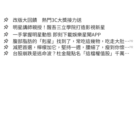
改版大回饋 熱門3C大獎接力送
明星講師親授！醒吾三立學院打造影視新星
一手掌握明星動態 即刻下載娛樂星聞APP
腹部脂肪的「剋星」找到了，常吃這幾物，吃走大肚
PR
囊，瘦出小蠻腰
減肥首選，檸檬加它，堅持一週，腰細了，瘦到你懷疑
PR
人生
台股崩跌是逃命波？杜金龍點名「這檔權值股」千萬別
長抱