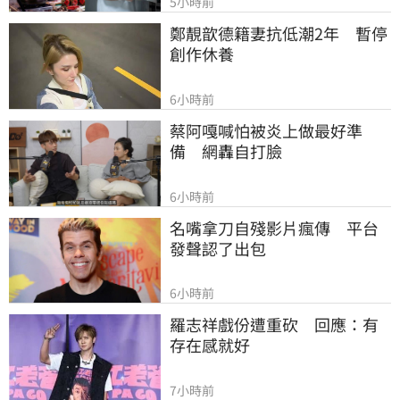
5小時前
鄭靚歆德籍妻抗低潮2年　暫停
創作休養
6小時前
蔡阿嘎喊怕被炎上做最好準
備　網轟自打臉
6小時前
名嘴拿刀自殘影片瘋傳　平台
發聲認了出包
6小時前
羅志祥戲份遭重砍　回應：有
存在感就好
7小時前