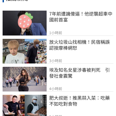
7年前遭譏傻逼！他逆襲超車中
國前首富
1小時前
放火垃圾山找相機！民宿稱誤
認按摩棒網怒
3小時前
埃及知名女星涉毒被判死　引
發社會震驚
4小時前
肥大叔逝！推黑蒜入菜：吃藥
不如吃對食物