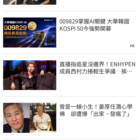
009829掌握AI關鍵 大華韓國
KOSPI 50今強勢開募
PR
直播指追星沒邊界！ENHYPEN
成員西村力捲輕生爭議 挨
批：獨厚國外粉絲
曾是一線小生！姜厚任潛心學
佛 卻遭爆「出家、發瘋了」