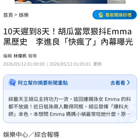
首頁
娛樂
看新聞換好禮
10天遲到8天！胡瓜當眾狠抖Emma
黑歷史 李進良「快瘋了」內幕曝光
編輯
林偉帆
報導
2026/05/12 01:00:00
2026/05/12 01:05:01
更新
阿立幫你摘要新聞重點
去看看
綜藝天王胡瓜主持功力一流，這回連親孫女 Emma 的料
都不放過！近日祖孫兩人難得同框，胡瓜發揮「爆料大
師」本色，本想問 Emma 媽媽小禎最常唸她什麼，原以
為是整潔問題，沒想到答案竟是「遲到」，意外勾起胡
瓜的毒舌回憶。
娛樂中心／綜合報導