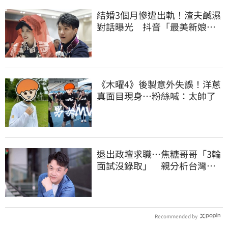
結婚3個月慘遭出軌！渣夫鹹濕
對話曝光 抖音「最美新娘」
崩潰哭了
《木曜4》後製意外失誤！洋蔥
真面目現身…粉絲喊：太帥了
退出政壇求職…焦糖哥哥「3輪
面試沒錄取」 親分析台灣職
場現況這樣說
Recommended by