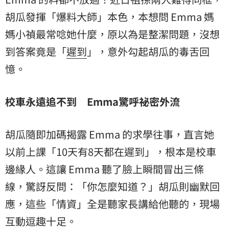
胡瓜發揮「爆料大師」本色，本想問 Emma 媽
媽小禎最常唸她什麼，原以為是整潔問題，沒想
到答案竟是「
遲到
」，意外勾起胡瓜的毒舌回
憶。
校車永遠追不到 Emma驚呼祕密外流
胡瓜隨即加碼揭露 Emma 的求學往事，直言她
以前上課「10天有8天都在遲到」，根本是校車
邊緣人。這讓 Emma 聽了臉上瞬間冒出三條
線，驚訝反問：「你怎麼知道？」胡瓜則幽默回
應，這些「情資」全是聽家長講給他聽的，現場
互動逗趣十足。