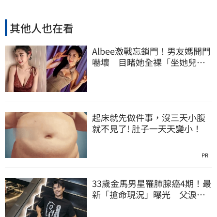
其他人也在看
Albee激戰忘鎖門！男友媽開門
嚇壞 目睹她全裸「坐她兒子
身上」
起床就先做件事，沒三天小腹
就不見了! 肚子一天天變小！
PR
33歲金馬男星罹肺腺癌4期！最
新「搶命現況」曝光 父淚
崩：為何不是我