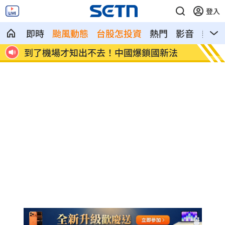
登入
即時
颱風動態
台股怎投資
熱門
影音
熱搜
法
7年前遭譏傻逼！他逆襲超車中國前首富
女兒一