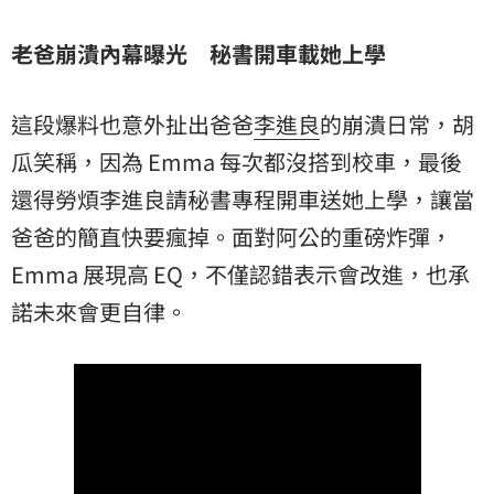
老爸崩潰內幕曝光 秘書開車載她上學
這段爆料也意外扯出爸爸
李進良
的崩潰日常，胡
瓜笑稱，因為 Emma 每次都沒搭到校車，最後
還得勞煩李進良請秘書專程開車送她上學，讓當
爸爸的簡直快要瘋掉。面對阿公的重磅炸彈，
Emma 展現高 EQ，不僅認錯表示會改進，也承
諾未來會更自律。