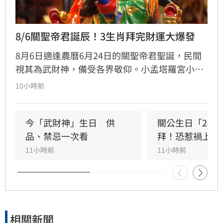
8/6關聖帝君誕辰！3生肖拜完財運大爆發
8月6日適逢農曆6月24日的關聖帝君聖誕，民間
視其為武財神，備受各界敬仰。小孟塔羅宮小立
指出，關聖帝君誕辰當日誠心祭拜，有望獲得神
10小時前
明加持。其中屬馬、虎、狗的民眾財運最旺，生
肖馬事業順遂帶動正財；生肖虎投資精準累積資
產；生肖狗偏財運強，有望獲意外之財。專家強
今「武財神」生日　供
關公生日「2類
調，無論生肖為何，只要虔誠備妥供品祭祀，皆
品、禁忌一次看
拜！恐惹禍上身
能祈求聖帝祖庇佑，迎來事業順遂與財源廣進的
11小時前
11小時前
好運勢，建議民眾把握良機，為下半年佈局求
財。
相關新聞