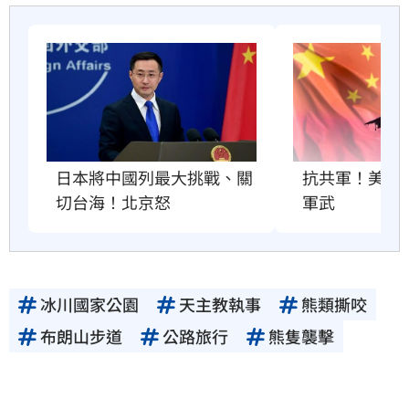
抗共軍！美國將
日本將中國列最大挑戰、關
軍武
切台海！北京怒
冰川國家公園
天主教執事
熊類撕咬
布朗山步道
公路旅行
熊隻襲擊