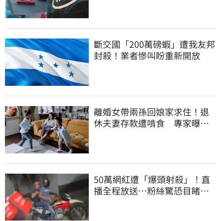
斷交國「200萬磅蝦」遭我友邦
封殺！業者慘叫盼重新開放
離婚女帶兩孫回娘家求住！退
休夫妻存款遭啃食 專家曝這
點沒說會後悔
50萬網紅遭「爆頭射殺」！直
播全程放送…粉絲驚恐目睹慘
死過程