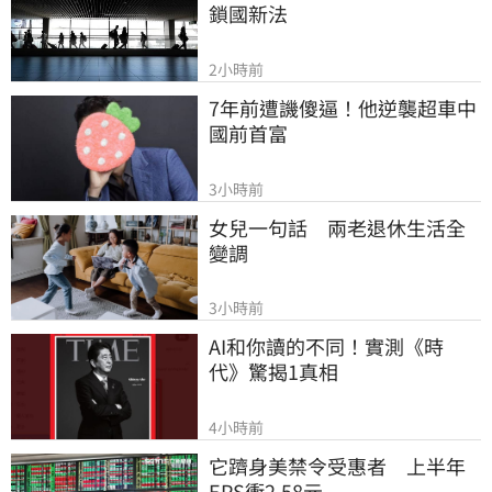
鎖國新法
2小時前
7年前遭譏傻逼！他逆襲超車中
國前首富
3小時前
女兒一句話　兩老退休生活全
變調
3小時前
AI和你讀的不同！實測《時
代》驚揭1真相
4小時前
它躋身美禁令受惠者　上半年
EPS衝2.58元