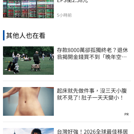
5小時前
其他人也在看
存款8000萬卻孤獨終老？退休
翁揭開金錢買不到「晚年空
虛」真相
起床就先做件事，沒三天小腹
就不見了! 肚子一天天變小！
PR
台灣好強！2026全球最佳移居