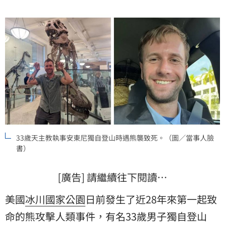
33歲天主教執事安東尼獨自登山時遇熊襲致死。（圖／當事人臉
書）
[廣告] 請繼續往下閱讀…
美國
冰川國家公園
日前發生了近28年來第一起致
命的熊攻擊人類事件，有名33歲男子獨自登山