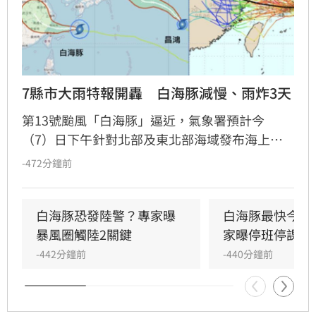
7縣市大雨特報開轟　白海豚減慢、雨炸3天
第13號颱風「白海豚」逼近，氣象署預計今
（7）日下午針對北部及東北部海域發布海上警
報。受外圍環流影響，明（8）日起至10日上半
-472分鐘前
天為影響最劇烈時段，北部及中南部山區恐出現
豪雨等級以上降雨。氣象專家提醒，8日傍晚暴
風圈將觸及警戒線，各地風浪明顯增強。專家吳
白海豚恐發陸警？專家曝
白海豚最快今發
德榮與林得恩示警，隨颱風北轉與移動路徑變
暴風圈觸陸2關鍵
家曝停班停課機
化，北部與中南部需嚴防劇烈天氣，東半部則有
-442分鐘前
-440分鐘前
極端高溫風險。隨後轉為西南風影響，下週一至
週三西南部仍有局部大雨，請民眾持續關注最新
氣象資訊，提前做好防颱準備以保安全。