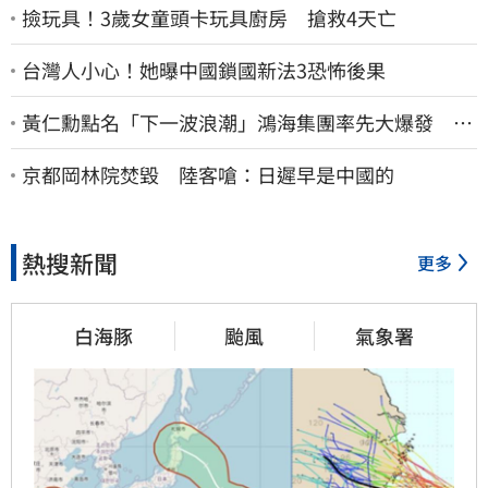
撿玩具！3歲女童頭卡玩具廚房 搶救4天亡
台灣人小心！她曝中國鎖國新法3恐怖後果
黃仁勳點名「下一波浪潮」鴻海集團率先大爆發 台
股這族群全面噴出
京都岡林院焚毀 陸客嗆：日遲早是中國的
熱搜新聞
更多
白海豚
颱風
氣象署