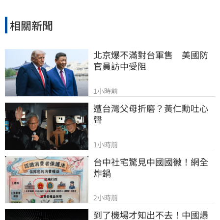
相關新聞
北京爆不滿對台軍售　美國防
官員訪中受阻
1小時前
遭台灣父母折磨？黃仁勳吐心
聲
1小時前
台中社宅驚見中國國徽！網全
炸鍋
2小時前
到了機場才知出不去！中國爆