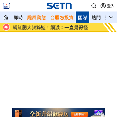
登入
即時
颱風動態
台股怎投資
國際
熱門
影音
2關鍵
網紅肥大叔猝逝！網淚：一直覺得怪
白海豚
率