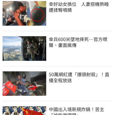
幸好幼女換位　人妻搭機熟睡
遭揉臀噴精
傘兵600米墜地摔死…官方噤
聲、畫面瘋傳
50萬網紅遭「爆頭射殺」！直
播全程放送
中國出入境新規炸鍋！苦主