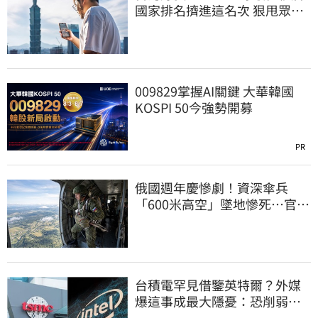
國家排名擠進這名次 狠甩眾多
歐美熱門國家
009829掌握AI關鍵 大華韓國
KOSPI 50今強勢開募
PR
俄國週年慶慘劇！資深傘兵
「600米高空」墜地慘死…官方
噤聲、畫面瘋傳
台積電罕見借鑒英特爾？外媒
爆這事成最大隱憂：恐削弱領
先優勢