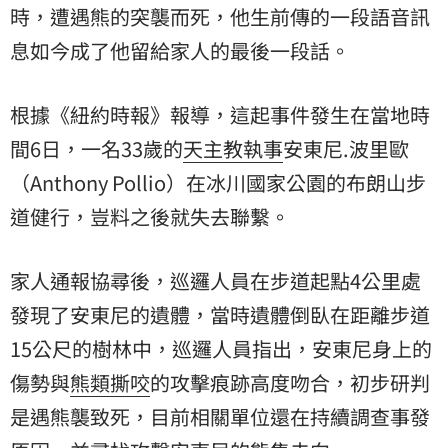
時，遭遇熊的突襲而死，他生前傳的一段語音訊
息如今成了他留給家人的最後一段話。
根據《紐約時報》報導，這起事件發生在當地時
間6日，一名33歲的
天主教執事
安東尼.波里歐
（Anthony Pollio）在冰川國家公園的
布朗山步
道
健行，豈料之後就失去聯繫。
家人通報協尋後，巡邏人員在步道起點4公里處
發現了安東尼的遺體，當時遺體倒臥在距離步道
15公尺的樹林中，巡邏人員指出，安東尼身上的
傷勢與
熊類撕咬
的攻擊痕跡高度吻合，初步研判
是遇熊襲致死，目前相關單位還在持續調查事發