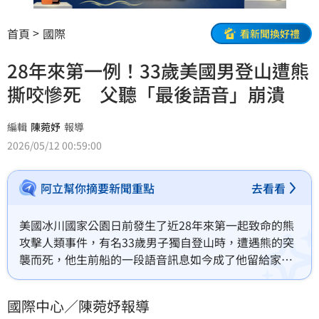
首頁
國際
看新聞換好禮
28年來第一例！33歲美國男登山遭熊
撕咬慘死 父聽「最後語音」崩潰
編輯
陳菀妤
報導
2026/05/12 00:59:00
阿立幫你摘要新聞重點
去看看
美國冰川國家公園日前發生了近28年來第一起致命的熊
攻擊人類事件，有名33歲男子獨自登山時，遭遇熊的突
襲而死，他生前船的一段語音訊息如今成了他留給家人
的最後一段話。
國際中心／陳菀妤報導