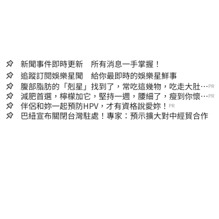
新聞事件即時更新 所有消息一手掌握！
追蹤訂閱娛樂星聞 給你最即時的娛樂星鮮事
腹部脂肪的「剋星」找到了，常吃這幾物，吃走大肚
PR
囊，瘦出小蠻腰
減肥首選，檸檬加它，堅持一週，腰細了，瘦到你懷疑
PR
人生
伴侶和妳一起預防HPV，才有資格說愛妳！
PR
巴紐宣布關閉台灣駐處！專家：預示擴大對中經貿合作