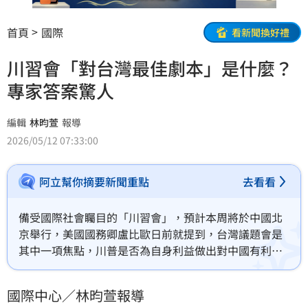
首頁
國際
看新聞換好禮
川習會「對台灣最佳劇本」是什麼？
專家答案驚人
編輯
林昀萱
報導
2026/05/12 07:33:00
阿立幫你摘要新聞重點
去看看
備受國際社會矚目的「川習會」，預計本周將於中國北
京舉行，美國國務卿盧比歐日前就提到，台灣議題會是
其中一項焦點，川普是否為自身利益做出對中國有利的
表述引發揣測。，究竟川習會怎麼發展對台灣最有利？
專家的分析讓人驚訝！
國際中心／林昀萱報導