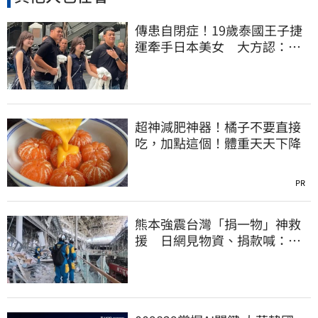
傳患自閉症！19歲泰國王子捷
運牽手日本美女 大方認：
「我在追她」
超神減肥神器！橘子不要直接
吃，加點這個！體重天天下降
PR
熊本強震台灣「捐一物」神救
援 日網見物資、捐款喊：給
台灣統治算了