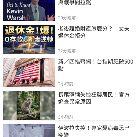
與戰爭間拉鋸
20分鐘前
老後離婚財產怎麼分？　丈夫
退休金拒分
22分鐘前
新／四指齊揚！台指期飆破500
點
2小時前
長尾獼猴失控狂襲居民！官方
追查異常原因
3小時前
伊波拉失控！專家憂病毒恐已
突變