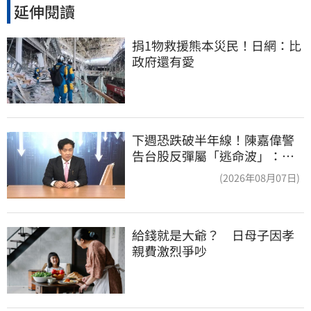
延伸閱讀
捐1物救援熊本災民！日網：比
政府還有愛
下週恐跌破半年線！陳嘉偉警
告台股反彈屬「逃命波」：空
頭大屠殺剛開始
(2026年08月07日)
給錢就是大爺？　日母子因孝
親費激烈爭吵