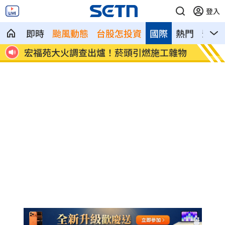
登入
即時
颱風動態
台股怎投資
國際
熱門
影音
8元！
宏福苑大火調查出爐！菸頭引燃施工雜物
定投1
位！