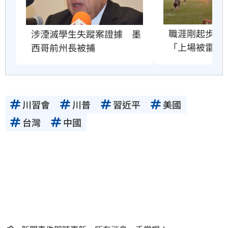
職涯剛起步　2
涉湮滅學生失蹤案證據　墨
「上場被雷劈
西哥前州長被捕
川習會
川普
習近平
美國
台灣
中國