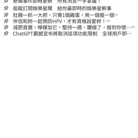
新聞事件即時更新 所有消息一手掌握！
追蹤訂閱娛樂星聞 給你最即時的娛樂星鮮事
肚腩一抓一大把，只需1個雞蛋，用一個瘦一個
PR
伴侶和妳一起預防HPV，才有資格說愛妳！
PR
減肥首選，檸檬加它，堅持一週，腰細了，瘦到你懷疑
PR
人生
ChatGPT震撼宣布將取消這項功能限制 全球用戶即刻
起「免費」用到飽