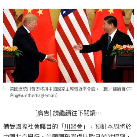
美國總統川普即將與中國國家主席習近平會面。（圖／翻攝自X平
台 @GuntherEagleman）
[廣告] 請繼續往下閱讀…
備受國際社會矚目的「
川習會
」，預計本周將於
中國
北京舉行，
美國
國務卿盧比歐日前就提到，