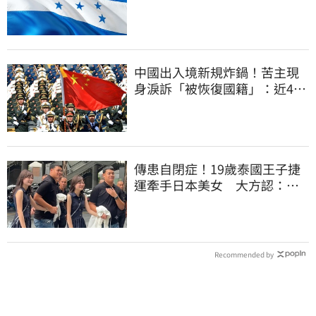
中國出入境新規炸鍋！苦主現
身淚訴「被恢復國籍」：近4億
資產全停擺
傳患自閉症！19歲泰國王子捷
運牽手日本美女 大方認：
「我在追她」
Recommended by