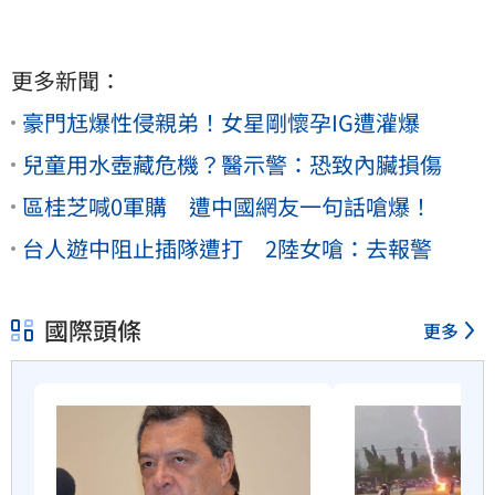
更多新聞：
豪門尪爆性侵親弟！女星剛懷孕IG遭灌爆
兒童用水壺藏危機？醫示警：恐致內臟損傷
區桂芝喊0軍購 遭中國網友一句話嗆爆！
台人遊中阻止插隊遭打 2陸女嗆：去報警
國際頭條
更多