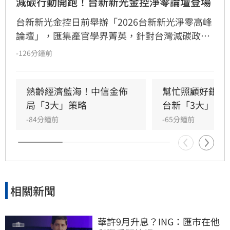
減碳行動開跑！台新新光金控淨零論壇登場
台新新光金控日前舉辦「2026台新新光淨零高峰
論壇」，匯集產官學界菁英，針對台灣減碳政
策、碳定價制度及企業轉型策略進行深度對話。
-126分鐘前
國發會主委葉俊顯與環境部部長彭啟明出席，強
調台灣正邁向碳定價市場機制時代。台新新光金
控總經理林維俊指出，論壇邁入第五年，致力協
熟齡經濟藍海！中信金佈
幫忙照顧好銀髮
助企業將永續轉化為國際競爭力。會中上銀、強
局「3大」策略
台新「3大」防
茂、宏碁及金寶等指標企業分享低碳實踐經驗。
-84分鐘前
-65分鐘前
台新新光金控憑藉優異的永續績效，不僅連續三
年獲標普全球永續年鑑銀行業全球前1%，更獲
MSCI ESG AAA最高評級，展現其帶領產業接軌
國際、推進淨零韌性家園的決心，持續成為企業
邁向永續發展的強力後盾。
相關新聞
華許9月升息？ING：匯市在他