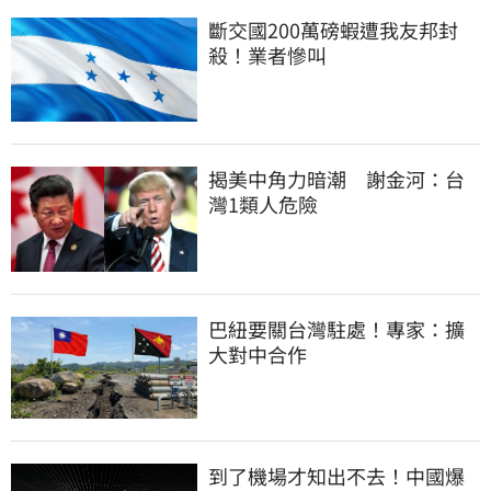
斷交國200萬磅蝦遭我友邦封
殺！業者慘叫
揭美中角力暗潮　謝金河：台
灣1類人危險
巴紐要關台灣駐處！專家：擴
大對中合作
到了機場才知出不去！中國爆