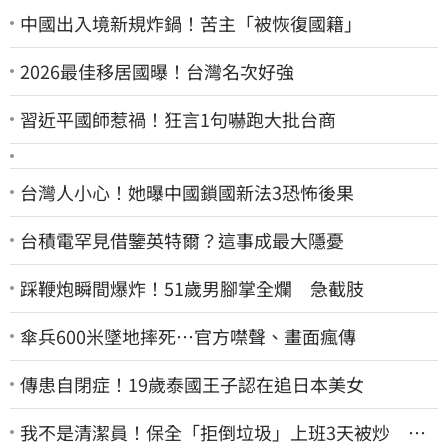
中國出入境新規炸鍋！苦主「被恢復國籍」
2026最佳移居國曝！台灣名次好強
習近平國師惹禍！狂言1句嚇跑大批台商
台灣人小心！她曝中國鎖國新法3恐怖後果
台積電罕見借鑒英特爾？這事成最大隱憂
踩鞭炮瞬間爆炸！51歲男腳掌全爛 急截肢
傘兵600米墜地摔死…官方噤聲、畫面瘋傳
傳患自閉症！19歲泰國王子認在追日本美女
我不是清潔員！保全「拒倒垃圾」上班3天被炒 找