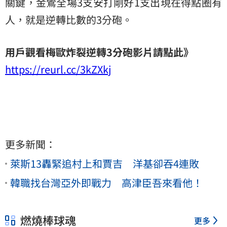
關鍵，金鶯全場3支安打剛好1支出現在得點圈有
人，就是逆轉比數的3分砲。
用戶觀看梅歐炸裂逆轉3分砲影片請點此》
https://reurl.cc/3kZXkj
更多新聞：
萊斯13轟緊追村上和賈吉 洋基卻吞4連敗
韓職找台灣亞外即戰力 高津臣吾來看他！
燃燒棒球魂
更多