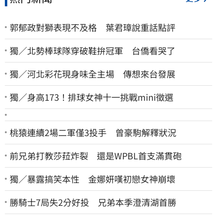
郭郁政對獅表現不及格 葉君璋說重話點評
獨／北勢棒球隊穿破鞋拚冠軍 台僑看哭了
獨／河北彩花現身味全主場 傳想來台發展
獨／身高173！排球女神十一挑戰mini徵選
桃猿連續2場二軍僅3投手 曾豪駒解釋狀況
前兄弟打教莎菈炸裂 還是WPBL首支滿貫砲
獨／暴露搞笑本性 金娜妍嘆初戀女神崩壞
勝騎士7局失2分好投 兄弟本季澄清湖首勝