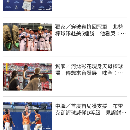
海徵選mini追夢
獨家／穿破鞋拚回冠軍！北勢
棒球隊赴美5連勝 他看哭：台
灣囡仔的韌性
獨家／河北彩花現身天母棒球
場！傳想來台發展 味全：歡
迎各界人士進場
中職／首度首局獲支援！布雷
克卻評球威僅D等級 見證餅總
400勝有感而發