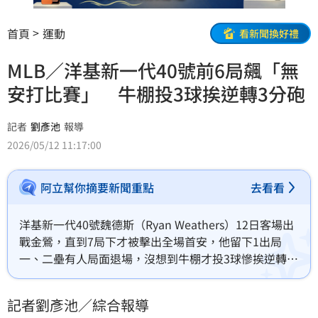
首頁
運動
看新聞換好禮
MLB／洋基新一代40號前6局飆「無
安打比賽」 牛棚投3球挨逆轉3分砲
記者
劉彥池
報導
2026/05/12 11:17:00
阿立幫你摘要新聞重點
去看看
洋基新一代40號魏德斯（Ryan Weathers）12日客場出
戰金鶯，直到7局下才被擊出全場首安，他留下1出局
一、二壘有人局面退場，沒想到牛棚才投3球慘挨逆轉比
數3分砲，魏德斯在休息區看隊友搞掉他本季第3勝，洋
基終場2：3落敗，近期苦吞4連敗。
記者劉彥池／綜合報導