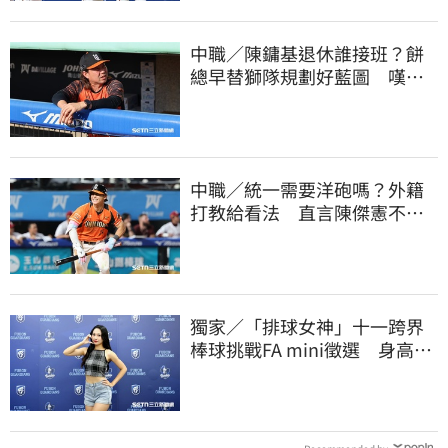
中職／陳鏞基退休誰接班？餅
總早替獅隊規劃好藍圖 嘆新
生代安定感不足
中職／統一需要洋砲嗎？外籍
打教給看法 直言陳傑憲不能
天天4安扛全隊
獨家／「排球女神」十一跨界
棒球挑戰FA mini徵選 身高
173竟成應援劣勢