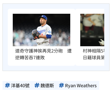
道奇守護神挨再見2分砲　遭
村神相隔5場炸
逆轉苦吞7連敗
日籍球員第2
洋基40號
魏德斯
Ryan Weathers