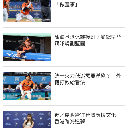
「做蠢事」
陳鏞基退休誰接班？餅總早替
獅隊規劃藍圖
統一火力低迷需要洋砲？　外
籍打教給看法
獨／嘉盈嚮往台灣應援文化　
香港跨海追夢