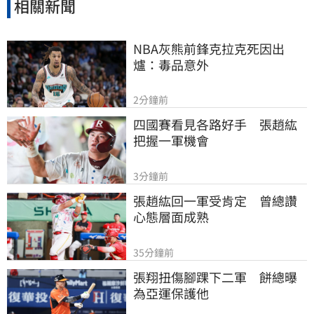
相關新聞
NBA灰熊前鋒克拉克死因出
爐：毒品意外
2分鐘前
四國賽看見各路好手　張趙紘
把握一軍機會
3分鐘前
張趙紘回一軍受肯定　曾總讚
心態層面成熟
35分鐘前
張翔扭傷腳踝下二軍　餅總曝
為亞運保護他