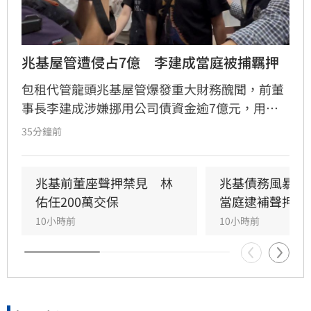
兆基屋管遭侵占7億　李建成當庭被捕羈押
包租代管龍頭兆基屋管爆發重大財務醜聞，前董
事長李建成涉嫌挪用公司債資金逾7億元，用於
個人私用及支付前妻生活費，遭檢方依背信、侵
35分鐘前
占等罪聲押禁見獲准。共同創辦人林佑任則以
200萬元交保並限制出境。
兆基前董座聲押禁見　林
兆基債務風暴！
佑任200萬交保
當庭逮補聲押禁
10小時前
10小時前