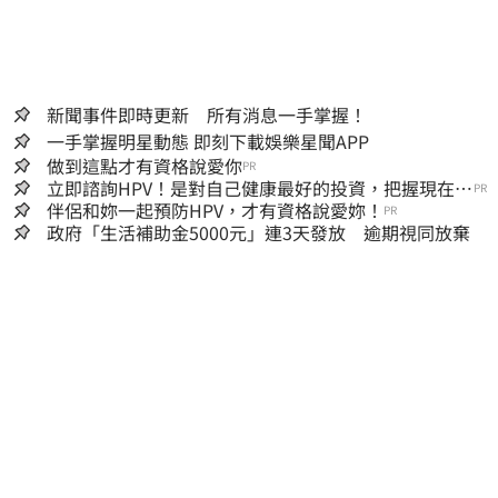
新聞事件即時更新 所有消息一手掌握！
一手掌握明星動態 即刻下載娛樂星聞APP
做到這點才有資格說愛你
PR
立即諮詢HPV！是對自己健康最好的投資，把握現在不
PR
嫌晚！
伴侶和妳一起預防HPV，才有資格說愛妳！
PR
政府「生活補助金5000元」連3天發放 逾期視同放棄