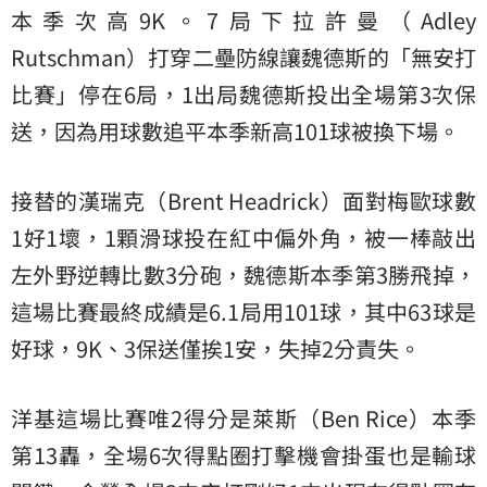
本季次高9K。7局下拉許曼（Adley
Rutschman）打穿二壘防線讓魏德斯的「無安打
比賽」停在6局，1出局魏德斯投出全場第3次保
送，因為用球數追平本季新高101球被換下場。
接替的漢瑞克（Brent Headrick）面對梅歐球數
1好1壞，1顆滑球投在紅中偏外角，被一棒敲出
左外野逆轉比數3分砲，魏德斯本季第3勝飛掉，
這場比賽最終成績是6.1局用101球，其中63球是
好球，9K、3保送僅挨1安，失掉2分責失。
洋基這場比賽唯2得分是萊斯（Ben Rice）本季
第13轟，全場6次得點圈打擊機會掛蛋也是輸球