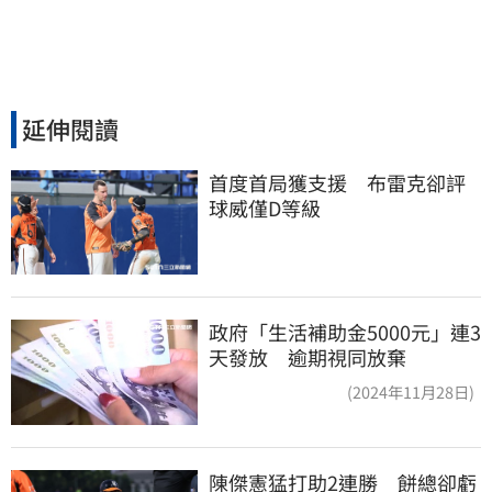
延伸閱讀
首度首局獲支援　布雷克卻評
球威僅D等級
政府「生活補助金5000元」連3
天發放 逾期視同放棄
(2024年11月28日)
陳傑憲猛打助2連勝　餅總卻虧