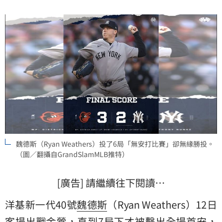
魏德斯（Ryan Weathers）投了6局「無安打比賽」卻無緣勝投。
（圖／翻攝自GrandSlamMLB推特）
[廣告] 請繼續往下閱讀…
洋基新一代40號
魏德斯
（Ryan Weathers）12日
客場出戰金鶯，直到7局下才被擊出全場首安，