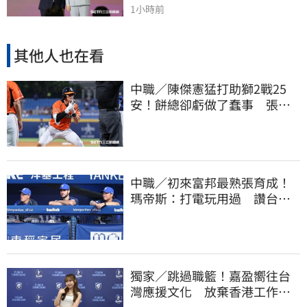
1小時前
其他人也在看
中職／陳傑憲猛打助獅2戰25
安！餅總卻虧做了蠢事 張翔
短打傷退不樂觀
中職／初來富邦最熟張育成！
瑪帝斯：打電玩用過 讚台灣
麥當勞大勝美國
獨家／跳過職籃！嘉盈嚮往台
灣應援文化 放棄香港工作跨