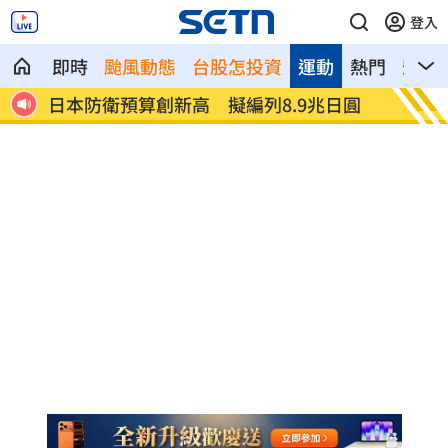
登入
即時
颱風動態
台股怎投資
運動
熱門
影音
日圓
翰霖苦茶油苯駢芘不合格 新北：已下架
白海豚