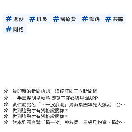
退役
班長
醫療費
籌錢
共諜
同袍
最即時的新聞話題 追蹤訂閱三立新聞網
一手掌握明星動態 即刻下載娛樂星聞APP
黃仁勳點名「下一波浪潮」鴻海集團率先大爆發 台股
這族群全面噴出
做到這點才有資格說愛你
PR
做到這點才有資格說愛你
PR
熊本強震台灣「捐一物」神救援 日網見物資、捐款
喊：給台灣統治算了