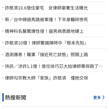
詐慈濟10.6億住豪宅 女律師豪奢生活曝光
新／台中婦過馬路被車撞！下半身輾碎慘死
精神科名醫驚爆性侵！逼男病患跪地硬上
詐慈濟10億！律師驚揭陳時中『根本先知』
酒測爆表！職軍「接近死亡狀態」照開上路
快訊／涉詐1.1億！曾任徐巧芯大姑律師棄保跑了…
媽也離境 桃檢發通緝
律師勾宗教大師「家族」詐慈濟 僅她交保
熱搜新聞
更多