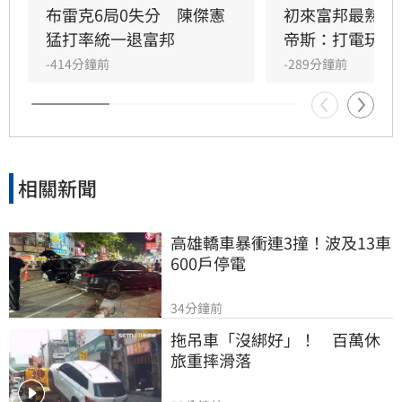
布雷克6局0失分　陳傑憲
初來富邦最熟張
猛打率統一退富邦
帝斯：打電玩用
-414分鐘前
-289分鐘前
相關新聞
高雄轎車暴衝連3撞！波及13車
600戶停電
34分鐘前
拖吊車「沒綁好」！　百萬休
旅重摔滑落