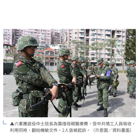
▲六軍團退役中士班長為籌措母親醫療費，受中共情工人員吸收，
利用同袍，翻拍機敏文件，2人皆被起訴。（示意圖／資料畫面）