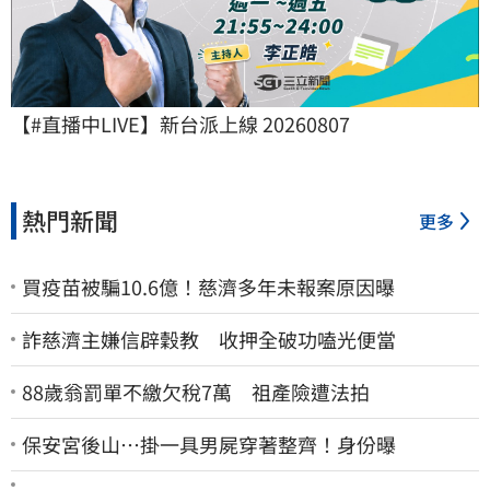
【#直播中LIVE】新台派上線 20260807
熱門新聞
更多
買疫苗被騙10.6億！慈濟多年未報案原因曝
詐慈濟主嫌信辟穀教 收押全破功嗑光便當
88歲翁罰單不繳欠稅7萬 祖產險遭法拍
保安宮後山…掛一具男屍穿著整齊！身份曝