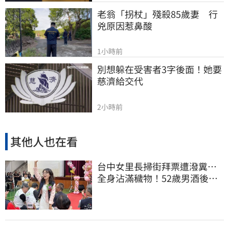
老翁「拐杖」殘殺85歲妻　行
兇原因惹鼻酸
1小時前
別想躲在受害者3字後面！她要
慈濟給交代
2小時前
其他人也在看
台中女里長掃街拜票遭潑糞⋯
全身沾滿穢物！52歲男酒後失
控遭逮捕