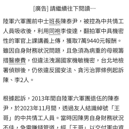
[廣告] 請繼續往下閱讀…
陸軍六軍團前中士
班長
陳泰尹，被控為中共情工
人員吸收後，利用
同袍
李俊達，翻拍軍中具機密
性的軍官上課講義上傳，獲取7萬9440元報酬。
雖因自身財務狀況問題，且急須為病重的母親籌
措
醫療費
，但違法洩漏國家機敏機密，台北地檢
署偵辦後，仍依違反國安法、貪污治罪條例起訴
陳、李2人。
根據起訴，2013年間自陸軍六軍團退伍的陳泰
尹，於2023年11月間，透過友人結識綽號「王
哥」的中共情工人員。當時因陳男自身財務狀況
不佳，急需賺錢管道，經「王哥」以交付軍中資