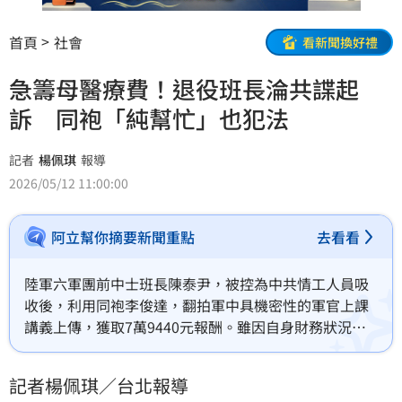
首頁
社會
看新聞換好禮
急籌母醫療費！退役班長淪共諜起
訴 同袍「純幫忙」也犯法
記者
楊佩琪
報導
2026/05/12 11:00:00
阿立幫你摘要新聞重點
去看看
陸軍六軍團前中士班長陳泰尹，被控為中共情工人員吸
收後，利用同袍李俊達，翻拍軍中具機密性的軍官上課
講義上傳，獲取7萬9440元報酬。雖因自身財務狀況問
題，且急須為病重的母親籌措醫療費，但違法洩漏國家
機敏機密，台北地檢署偵辦後，仍依違反國安法、貪污
記者楊佩琪／台北報導
治罪條例起訴陳、李2人。