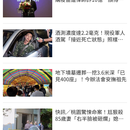
文：有被騙的感覺
酒測濃度達2.2毫克！現役軍人
酒駕「接近死亡狀態」照樣開
車上路遭勒退
地下墳墓遷葬…挖3.6米深「已
見400座」！今辦法會安撫祖先
快訊／桃園驚悚命案！尪狠殺
85歲妻「右半臉被砸爛」媳報
案：公公殺婆婆