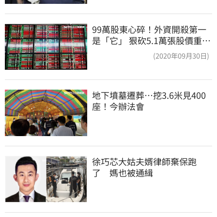
99萬股東心碎！外資開殺第一
是「它」 狠砍5.1萬張股價重挫
近5%
(2020年09月30日)
地下墳墓遷葬…挖3.6米見400
座！今辦法會
徐巧芯大姑夫婿律師棄保跑
了　媽也被通緝