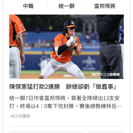
中職
統一獅
富邦悍將
陳傑憲猛打助2連勝　餅總卻虧「做蠢事」
統一獅7日作客富邦悍將，靠著全隊掃出13支安
打，終場以4：0奪下完封勝，賽後總教練林岳平
卻不忘虧有猛打賞表現的陳傑憲，因為記錯出局
-462分鐘前
數發生跑壘失誤，笑說不然他怎麼可能做「這麼
蠢」的事情。