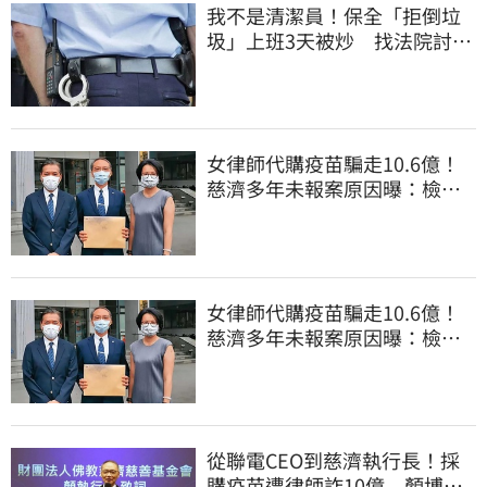
我不是清潔員！保全「拒倒垃
圾」上班3天被炒 找法院討公
道結果出爐
女律師代購疫苗騙走10.6億！
慈濟多年未報案原因曝：檢警
上門才知被騙
女律師代購疫苗騙走10.6億！
慈濟多年未報案原因曝：檢警
上門才知被騙
從聯電CEO到慈濟執行長！採
購疫苗遭律師詐10億 顏博