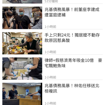
53分鐘前
兆基債務風暴！前董座李建成
遭當庭逮補
1小時前
手上只剩24元！獨居嬤不動存
款原因惹鼻酸
1小時前
律師+假慈濟青年吸金10億　豪
宅飄鮑魚味
1小時前
兆基債務風暴！林佑任移送北
檢複訊
1小時前