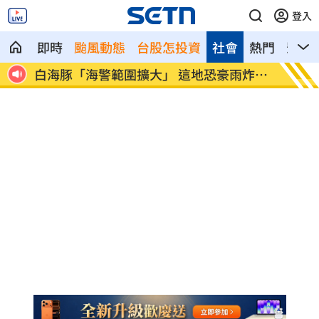
登入
即時
颱風動態
台股怎投資
社會
熱門
影音
追查
白海豚「海警範圍擴大」 這地恐豪雨炸2
桃猿洋
天
爭