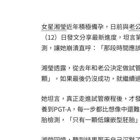
女星
湘瑩
近年積極備孕，日前與
老
（12）日發文分享最新進度，坦言第
測，讓她崩潰直呼：「那段時間應
湘瑩透露，從去年和老公決定做試管
顆」，如果最後仍沒成功，就繼續
她坦言，真正走進試管療程後，才
養到PGT-A，每一步都比想像中還
胎檢測，「只有一顆低鑲嵌型胚胎
湘瑩回憶，聽到結果那天自己沉默