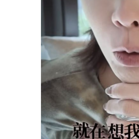
理想混蛋號召粉絲跨海追星吃美食！
18: