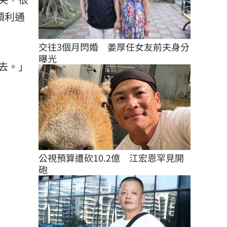
順利通
交往3個月閃婚　姜厚任女友前夫身分
曝光
去。」
公視預算遭砍10.2億　江宏恩罕見開
砲