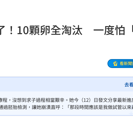
落
21:39
蛋
21:38
了！10顆卵全淘汰 一度怕
登場
21:36
21:31
補
21:31
看新聞
鼻酸
21:30
去
證婚
21:30
療程，沒想到求子過程相當艱辛。她今（12）日發文分享最新進
富邦
21:26
功通過胚胎檢測，讓她崩潰直呼：「那段時間應該是我做試管以來
光
21:25
金
21:25