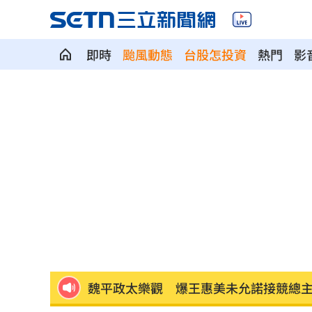
即時
颱風動態
台股怎投資
熱門
影
華邦電法說會後 新目標價出爐
22:00
高雄轎車暴衝連3撞！波及13車600戶停
陳晨威失誤釀失分 教頭透露其實抱病
昆凌8歲愛子拜中醫為師 幫把脈說中1
父親節最雷禮物 「茶具、領帶」榜上
魏平政太樂觀 爆王惠美未允諾接競總
川普喊戰爭快結束 美股漲、台指期衝450