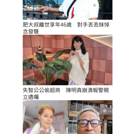
肥大叔離世享年46歲　對手丟丟妹悼
念發聲
失智公公偷超商　陳明真崩潰報警親
立遺囑