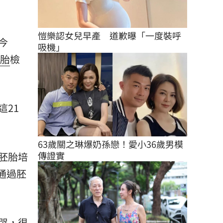
愷樂認女兒早產　道歉曝「一度裝呼
今
吸機」
胎
檢
21
63歲關之琳爆奶孫戀！愛小36歲男模
傳證實
胚胎培
通過胚
哭，很