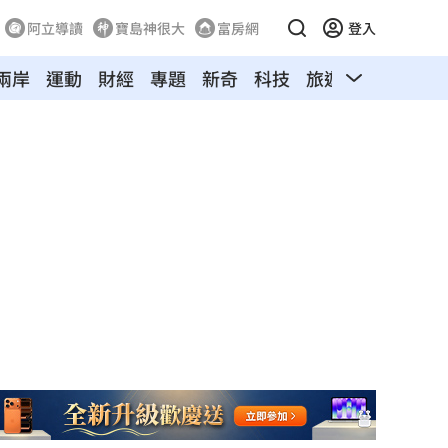
阿立導讀
寶島神很大
富房網
登入
兩岸
運動
財經
專題
新奇
科技
旅遊
汽車
寵物