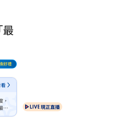
「最
換好禮
看看
度，
現正直播
最難