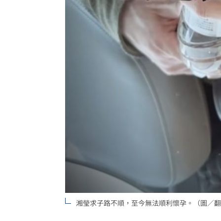
湘瑩求子路不順，至今無法順利懷孕。（圖／翻