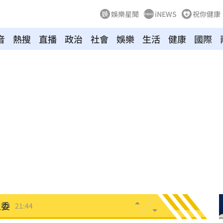
娛樂星聞
iNEWS
祝你健康
音
熱搜
直播
政治
社會
娛樂
生活
健康
國際
電
21:58
上場
21:54
狀況
21:54
有名
21:50
主委
21:44
00
21:42