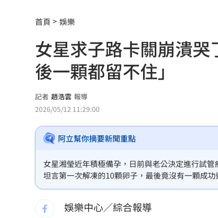
拖吊車「沒綁好」！ 百萬休旅重摔滑
首頁
娛樂
燈桿「孵蛋」路口影像直播紅鳩輪流護
女星求子路卡關崩潰哭
減碳行動開跑！台新新光金控淨零論壇
後一顆都留不住」
合體沈伯洋 「過來人」陳時中送3叮嚀
記者
趙浩雲
報導
兆基債務風暴！前董座李建成遭當庭逮
2026/05/12 11:29:00
手上只剩24元！獨居嬤不動存款原因惹
阿立幫你摘要新聞重點
小刀婚姻告終 昔砸百萬辦婚禮找連戰
女星湘瑩近年積極備孕，日前與老公決定進行試管
布雷克6局0失分 陳傑憲猛打率統一退
坦言第一次解凍的10顆卵子，最後竟沒有一顆成
熬的時候。」
交往3個月閃婚 姜厚任女友前夫身分曝
娛樂中心／綜合報導
U17男排世界賽移地訓練 主委加碼加菜