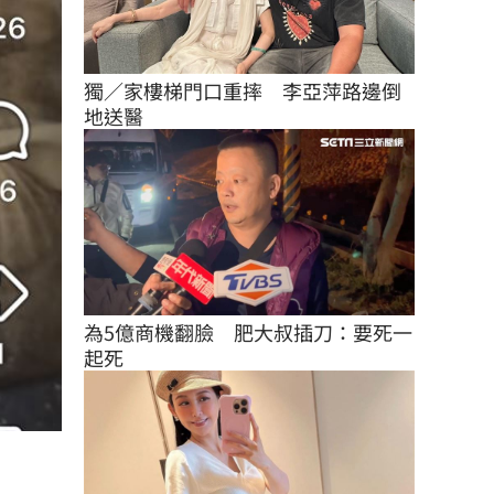
獨／家樓梯門口重摔　李亞萍路邊倒
地送醫
為5億商機翻臉　肥大叔插刀：要死一
起死