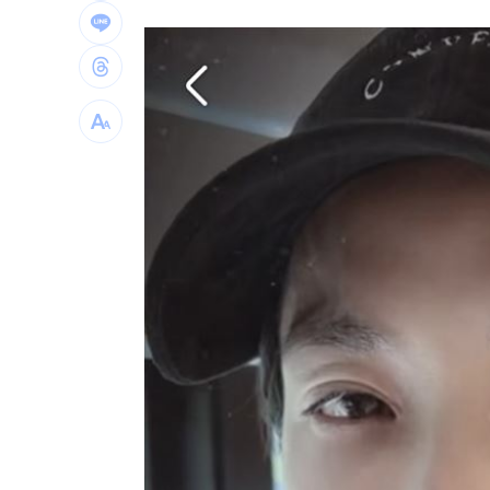
律師+假慈濟青年吸金10億 豪宅飄鮑魚
黃仁勳加持CPO族群狂飆！專家曝黃金
人妻問婆婆住院該扛嗎？網搖頭：輪不
台灣彩券開獎直播中
20:31
LIVE三立+24小時直播
15:27
三立iNEWS新聞台線上直播
18:00
商場戰國來臨 台中「頂奢大道」逐漸
台彩父親節推新刮刮樂千萬頭獎超「爸
「拍片人的多重宇宙」職涯論壇9/12登
8國球員齊聚高雄 Formosa 7s掀足球