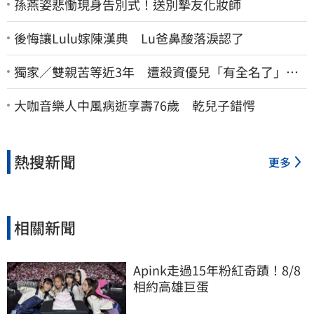
孫燕姿悲慟現身告別式！送別摯友化妝師
後悔讓Lulu嫁陳漢典 Lu爸鼻酸落淚認了
獨家／雙親苦等近3年 遭殺資優兒「有全名了」！
乾妹稱賠償恐毀她未來
大咖音樂人中風病逝享壽76歲 乾兒子錯愕
熱搜新聞
更多
相關新聞
Apink走過15年粉紅奇蹟！8/8
相約高雄巨蛋