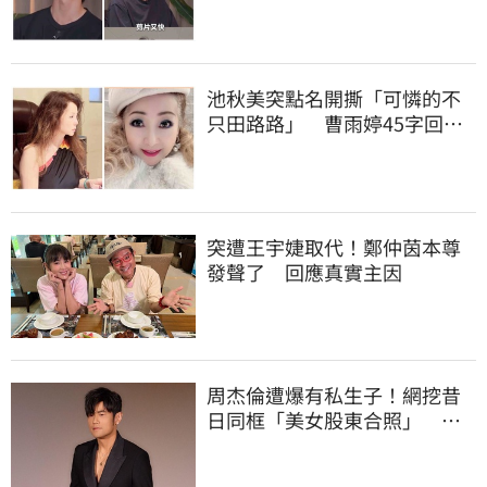
池秋美突點名開撕「可憐的不
只田路路」 曹雨婷45字回應
了
突遭王宇婕取代！鄭仲茵本尊
發聲了 回應真實主因
周杰倫遭爆有私生子！網挖昔
日同框「美女股東合照」 杰
威爾發聲了