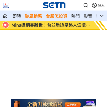
登入
即時
颱風動態
台股怎投資
熱門
影音
熱搜
淚憶暖
范曉萱好友竟是大咖天后 1句打動孫淑媚
鬼門開