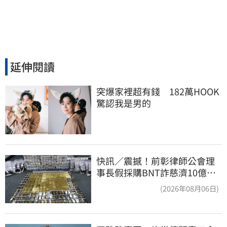
延伸閱讀
突爆家裡超有錢　182萬HOOK
驚認我是男的
快訊／震撼！前彰律師公會理
事長假採購BNT詐慈濟10億、
洗錢囤232kg黃金
(2026年08月06日)