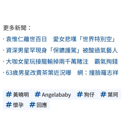
更多新聞：
袁惟仁離世百日 愛女悲嘆「世界特別空」
資深男星罕現身「保鑣護駕」被酸過氣藝人
大咖女星玩接龍輸掉兩千萬賭注 霸氣掏錢
63歲男星改賣茶葉近況曝 網：撞臉羅志祥
黃曉明
Angelababy
狗仔
葉珂
懷孕
回應