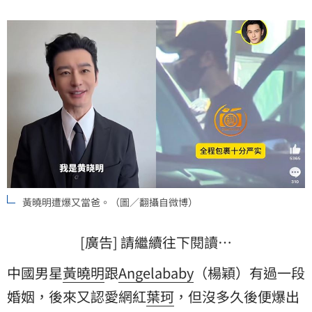
黃曉明遭爆又當爸。（圖／翻攝自微博）
[廣告] 請繼續往下閱讀…
中國男星
黃曉明
跟
Angelababy
（楊穎）有過一段
婚姻，後來又認愛網紅
葉珂
，但沒多久後便爆出