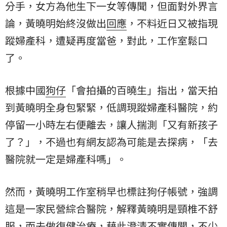
分手，女方為他生下一女等傳聞，但面對外界言
論，黃曉明始終沒做出
回應
，不料近日又被指現
蹤婦產科，遭疑再度當爸，對此，工作室鬆口
了。
根據中國
狗仔
「會拍攝的百曉生」指出，當天拍
到黃曉明全身包緊緊，低調現蹤婦產科醫院，約
停留一小時左右便離去，讓人揣測「又有新孩子
了？」，不過也有網友認為可能是去探病，「去
醫院就一定是婦產科嗎」。
然而，黃曉明工作室稍早也標註狗仔帳號，強調
這是一家民營綜合醫院，解釋黃曉明是頸椎不舒
服，而去做復健治療，藉此澄清不實傳聞，不少