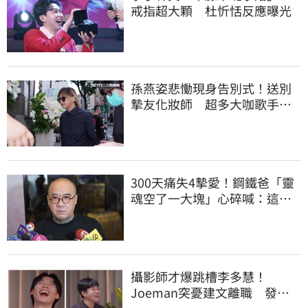
戒指超大顆 杜忻恬反應曝光
孫燕姿悲慟現身告別式！送別
摯友化妝師 超多大咖歌手全
都來了
300天痛失4摯愛！鋼鐵爸「靈
魂空了一大塊」心碎喊：這輩
子最痛的路
攝影師才爆跳槽李多慧！
Joeman突憂建文離職 發聲
「其實我很清楚」