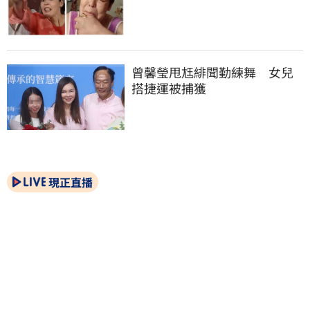
曾馨瑩甩尪緋聞勤練舞　女兒
搭捷運被捕獲
現正直播