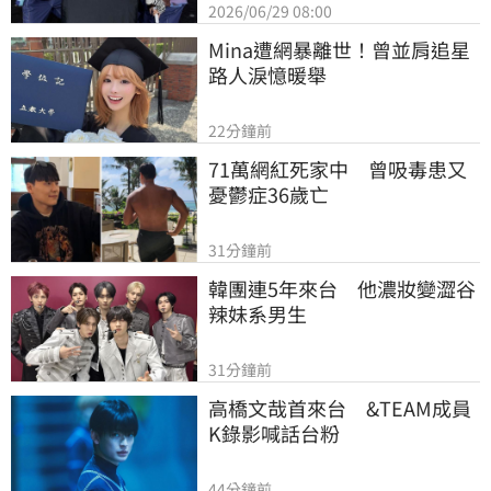
2026/06/29 08:00
Mina遭網暴離世！曾並肩追星
路人淚憶暖舉
22分鐘前
71萬網紅死家中　曾吸毒患又
憂鬱症36歲亡
31分鐘前
韓團連5年來台　他濃妝變澀谷
辣妹系男生
31分鐘前
高橋文哉首來台　&TEAM成員
K錄影喊話台粉
44分鐘前