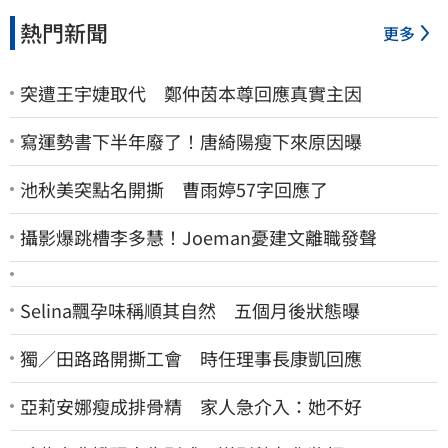
熱門新聞
更多
突遭王宇婕取代 鄭仲茵本尊回應真實主因
寫運勢書下半年廢了！唐綺陽瘦下來原因曝
池秋美突點名開撕 曹雨婷57字回應了
攝影爆跳槽李多慧！Joeman憂建文離職發聲
Selina飄孕味稱順其自然 五個月後狀態曝
獨／田路路開撕工會 時任理事長康凱回應
亞莉安娜瘦成排骨精 家人急介入：她不好