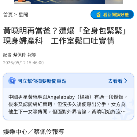
首頁
星聞
看新聞換好禮
黃曉明再當爸？遭爆「全身包緊緊」
現身婦產科 工作室鬆口吐實情
記者
蔡佩伶
報導
2026/05/12 15:46:00
阿立幫你摘要新聞重點
去看看
中國男星黃曉明跟Angelababy（楊穎）有過一段婚姻，
後來又認愛網紅葉珂，但沒多久後便爆出分手，女方為
他生下一女等傳聞，但面對外界言論，黃曉明始終沒做
出回應，不料近日又被指現蹤婦產科，遭疑再度當爸，
對此，工作室鬆口了。蔡佩伶報導
娛樂中心／蔡佩伶報導