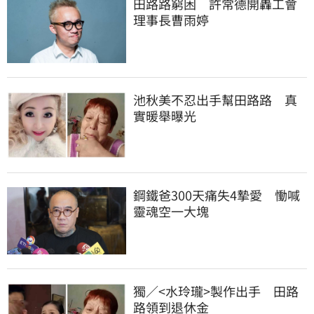
田路路窮困　許常德開轟工會
理事長曹雨婷
池秋美不忍出手幫田路路　真
實暖舉曝光
鋼鐵爸300天痛失4摯愛　慟喊
靈魂空一大塊
獨／<水玲瓏>製作出手　田路
路領到退休金