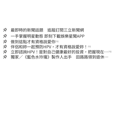
最即時的新聞話題 追蹤訂閱三立新聞網
一手掌握明星動態 即刻下載娛樂星聞APP
做到這點才有資格說愛你
PR
伴侶和妳一起預防HPV，才有資格說愛妳！
PR
立即諮詢HPV！是對自己健康最好的投資，把握現在不
PR
嫌晚！
獨家／《藍色水玲瓏》製作人出手 田路路領到退休
金！隱忍6年吐內幕