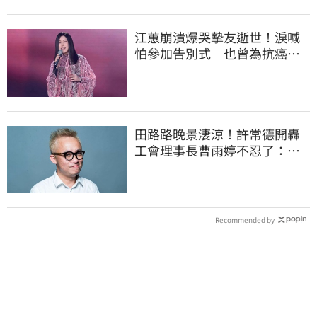
江蕙崩潰爆哭摯友逝世！淚喊
怕參加告別式 也曾為抗癌辛
苦不捨小薇勞累
田路路晚景淒涼！許常德開轟
工會理事長曹雨婷不忍了：別
只包紅包慰問
Recommended by