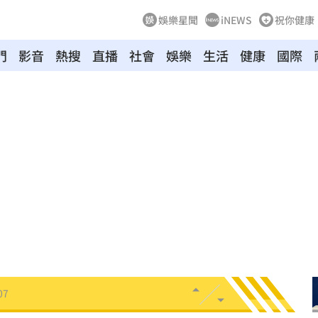
娛樂星聞
iNEWS
祝你健康
門
影音
熱搜
直播
社會
娛樂
生活
健康
國際
送醫
06:24
彈
06:21
點
06:12
爆
06:10
鍵
06:08
07