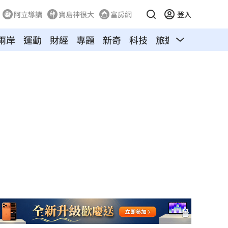
阿立導讀
寶島神很大
富房網
登入
兩岸
運動
財經
專題
新奇
科技
旅遊
汽車
寵物