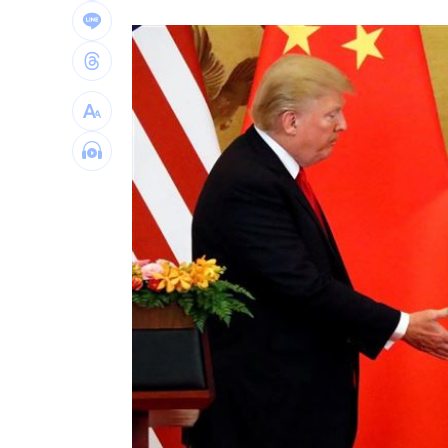
台北市長投票結果曝 她驚喊：蔣該緊
慈濟遭詐10億 陳時中4年前苦勸1句被
設備大廠的「他」！上半年獲利達去年6
外資砍它2萬張 38萬股東拿綠螢光棒自
台灣彩券開獎直播中
20:31
LIVE三立+24小時直播
15:27
三立iNEWS新聞台線上直播
18:00
理想混蛋號召粉絲跨海追星吃美食！
18: