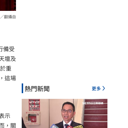
／翻攝自
行備受
天壇及
在於重
，這場
熱門新聞
更多
表示
而，關