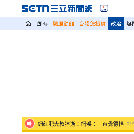
即時
颱風動態
台股怎投資
政治
熱
國道傳嚴重事故！2車碰撞「撇頭」3人
盤前／台指夜盤彈285點 台股拚延續反
美股多收黑！道瓊跌464點 費半小漲39
今迎立秋！「5星座、5生肖」財運旺到
白海豚恐發陸警？專家曝暴風圈觸陸2關
網紅肥大叔猝逝！網淚：一直覺得怪
06: