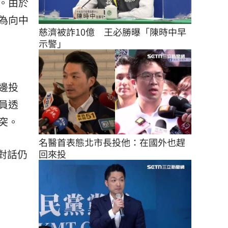
。由於
為向中
慈濟被詐10億　王必勝曝「陳時中早
示警」
邊投
員透
突。
名醫首表態北市長投他：在國外也趕
對話仍
回來投