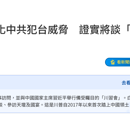
機率
06:06
05
化中共犯台威脅 證實將談
命
06:04
曝光
06:00
看新聞
身分
05:50
去
05:48
！
05:45
國事訪問，並與中國國家主席習近平舉行備受矚目的「川習會」。
、參訪天壇及國宴。這是川普自2017年以來首次踏上中國領土
受阻
05:39
關係，優先追求「互惠與公平」。在美中經貿衝突與中東局勢動
緣政治間尋求平衡的關鍵舉措。
35