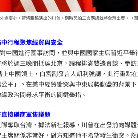
外媒憂心，習慣脫稿演出的川普，到時恐怕三言兩語就將台灣出賣。（圖
訪中行程聚焦經貿與安全
5日對中國進行國事訪問，並與中國國家主席習近平舉
普將於週三晚間抵達北京，議程排滿雙邊會談、參訪
次踏上中國領土，白宮副發言人凱利強調，此行重點
與公平」。在美中經貿衝突與中東局勢動盪的背景下
地緣政治間尋求平衡的關鍵舉措。
平直接磋商軍售議題
之際奪取台灣，據法新社報導，川普在出發前向媒體
習主席關係非常好，對方知道他不希望發生衝突。然