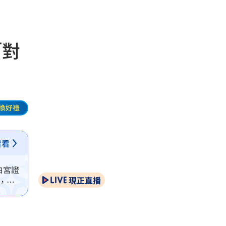
「對
換好禮
看看
白宮證
現正直播
，白
盪的