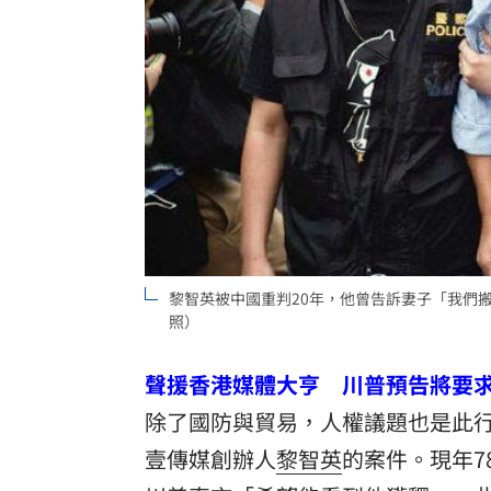
黎智英被中國重判20年，他曾告訴妻子「我們搬
照）
聲援香港媒體大亨 川普預告將要
除了國防與貿易，人權議題也是此
壹傳媒創辦人
黎智英
的案件。現年7