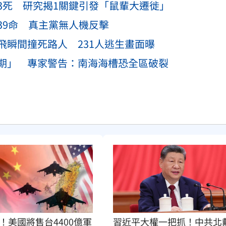
3死 研究揭1關鍵引發「鼠輩大遷徙」
39命 真主黨無人機反擊
飛瞬間撞死路人 231人逃生畫面曝
期」 專家警告：南海海槽恐全區破裂
！美國將售台4400億軍
習近平大權一把抓！中共北