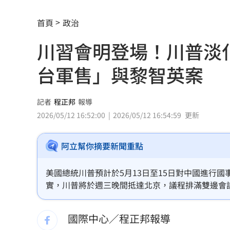
白海豚最快今發海警！專家曝停班停課
首頁
政治
「這10檔」領漲狂飆！海外ETF反攻
06:
川習會明登場！川普淡
19歲男上國道「離奇火燒車」3人急逃保
台軍售」與黎智英案
詐慈濟10.6億住豪宅 女律師豪奢生活
避開財務盲點！學會跟家人談錢！
06:00
記者
程正邦
報導
2026/05/12 16:52:00
2026/05/12 16:54:59
更新
女律師為何騙到慈濟10億？李怡貞驚揭
阿立幫你摘要新聞重點
淚別高希均！沈春華悲痛揭私下真面目
外資買超20億元 狂掃這檔近4萬張居冠
美國總統川普預計於5月13日至15日對中國進行
實，川普將於週三晚間抵達北京，議程排滿雙邊會談
北京爆不滿對台軍售 美國防官員訪中
宮副發言人凱利強調，此行重點在於重新平衡美中
背景下，這場峰會被視為美方在經濟自主與國際地
國際中心／程正邦報導
韓股又出事？高盛喊出「新目標價」
05: