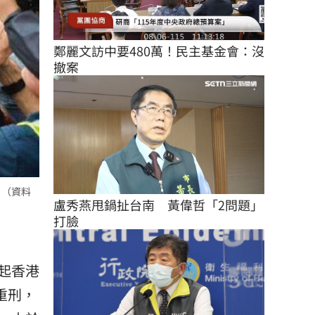
鄭麗文訪中要480萬！民主基金會：沒
撤案
。（資料
盧秀燕甩鍋扯台南　黃偉哲「2問題」
打臉
起香港
重刑，