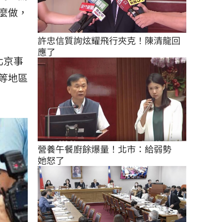
麼做，
許忠信質詢炫耀飛行夾克！陳清龍回
應了
北京事
等地區
營養午餐廚餘爆量！北市：給弱勢　
她怒了