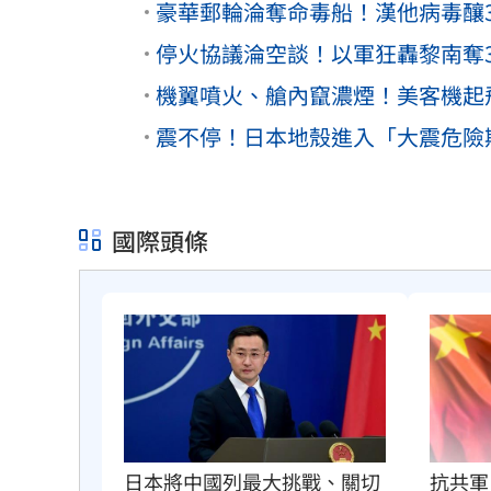
豪華郵輪淪奪命毒船！漢他病毒釀
停火協議淪空談！以軍狂轟黎南奪
機翼噴火、艙內竄濃煙！美客機起
震不停！日本地殼進入「大震危險
國際頭條
抗共軍
日本將中國列最大挑戰、關切