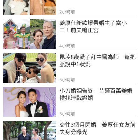
2小時前
姜厚任新歡爆帶婚生子當小
三！前夫嗆正宮
4小時前
昆凌8歲愛子拜中醫為師　幫把
脈說中1狀況
5小時前
小刀婚姻告終　昔砸百萬辦婚
禮找連戰證婚
5小時前
交往3個月閃婚　姜厚任女友前
夫身分曝光