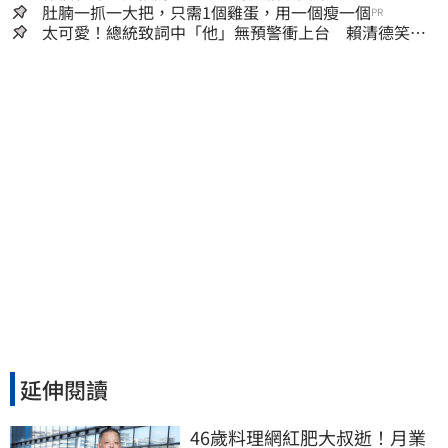
肚腩一抓一大把，只需1個雞蛋，用一個瘦一個
PR
太可愛！總統致詞中「他」無預警衝上台 賴清德笑
喊：卸任再交棒給你
延伸閱讀
46歲料理網紅肥大叔逝！月業