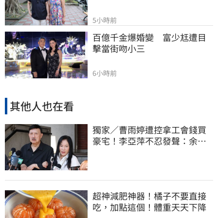
5小時前
百億千金爆婚變　富少尪遭目
擊當街吻小三
6小時前
其他人也在看
獨家／曹雨婷遭控拿工會錢買
豪宅！李亞萍不忍發聲：余天
管工會都貼錢
超神減肥神器！橘子不要直接
吃，加點這個！體重天天下降