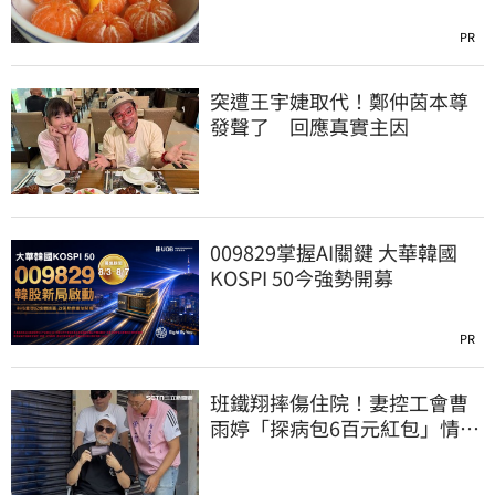
PR
突遭王宇婕取代！鄭仲茵本尊
發聲了 回應真實主因
009829掌握AI關鍵 大華韓國
KOSPI 50今強勢開募
PR
班鐵翔摔傷住院！妻控工會曹
雨婷「探病包6百元紅包」情
勒：忍無可忍