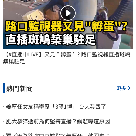
【#直播中LIVE】又見＂孵蛋＂? 路口監視器直播斑鳩
築巢駐足
熱門新聞
更多
姜厚任女友稱學歷「3碩1博」 台大發聲了
肥大叔猝逝前為何堅持直播？網悲曝這原因
獨／田路路嗆曹雨婷點名姜厚任 他回應了