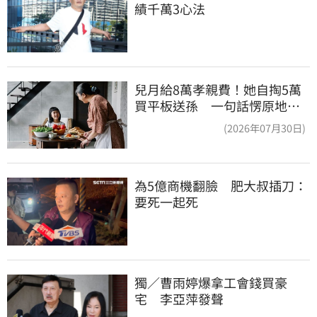
績千萬3心法
兒月給8萬孝親費！她自掏5萬
買平板送孫 一句話愣原地
「傷心不已」
(2026年07月30日)
為5億商機翻臉　肥大叔插刀：
要死一起死
獨／曹雨婷爆拿工會錢買豪
宅　李亞萍發聲