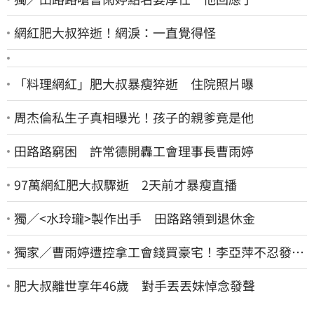
網紅肥大叔猝逝！網淚：一直覺得怪
「料理網紅」肥大叔暴瘦猝逝 住院照片曝
周杰倫私生子真相曝光！孩子的親爹竟是他
田路路窮困 許常德開轟工會理事長曹雨婷
97萬網紅肥大叔驟逝 2天前才暴瘦直播
獨／<水玲瓏>製作出手 田路路領到退休金
獨家／曹雨婷遭控拿工會錢買豪宅！李亞萍不忍發
聲：余天管工會都貼錢
肥大叔離世享年46歲 對手丟丟妹悼念發聲