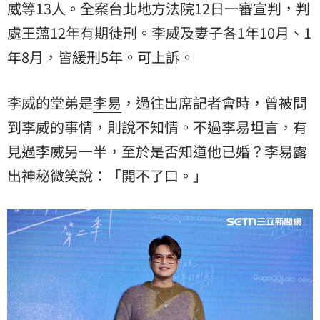
威
等13人。全案台北地方法院12日一審宣判，判
處王薀12年有期徒刑。李威及妻子各1年10月、1
年8月，皆緩刑5年。可上訴。
李威的堂弟是
李易
，過往出席記者會時，曾被問
到李威的事情，則說不知情。不過李易坦言，有
見過李威另一半，至於是否知道他已婚？李易露
出神秘微笑說：「開不了口。」