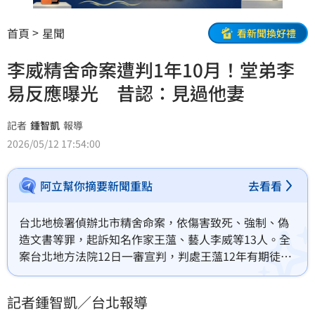
首頁
星聞
看新聞換好禮
李威精舍命案遭判1年10月！堂弟李
易反應曝光 昔認：見過他妻
記者
鍾智凱
報導
2026/05/12 17:54:00
阿立幫你摘要新聞重點
去看看
台北地檢署偵辦北市精舍命案，依傷害致死、強制、偽
造文書等罪，起訴知名作家王薀、藝人李威等13人。全
案台北地方法院12日一審宣判，判處王薀12年有期徒
刑。李威及妻子各1年10月、1年8月，皆緩刑5年。可上
訴。
記者鍾智凱／台北報導