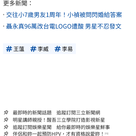
更多新聞：
交往小7歲男友1周年！小禎被問閃婚給答案
聶永真96萬改台電LOGO遭酸 男星不忍發文
王薀
李威
李易
最即時的新聞話題 追蹤訂閱三立新聞網
明星講師親授！醒吾三立學院打造影視新星
追蹤訂閱娛樂星聞 給你最即時的娛樂星鮮事
伴侶和妳一起預防HPV，才有資格說愛妳！
PR