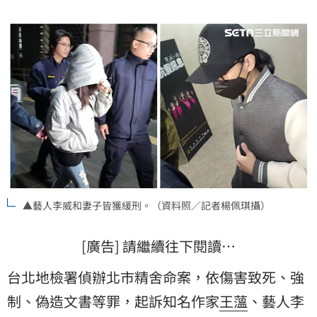
▲藝人李威和妻子皆獲緩刑。（資料照／記者楊佩琪攝）
[廣告] 請繼續往下閱讀…
台北地檢署偵辦北市精舍命案，依傷害致死、強
制、偽造文書等罪，起訴知名作家
王薀
、藝人
李