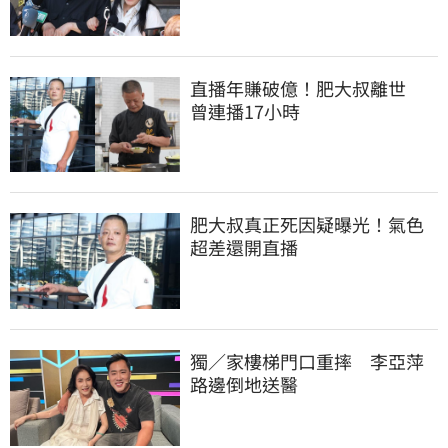
直播年賺破億！肥大叔離世　
曾連播17小時
肥大叔真正死因疑曝光！氣色
超差還開直播
獨／家樓梯門口重摔　李亞萍
路邊倒地送醫