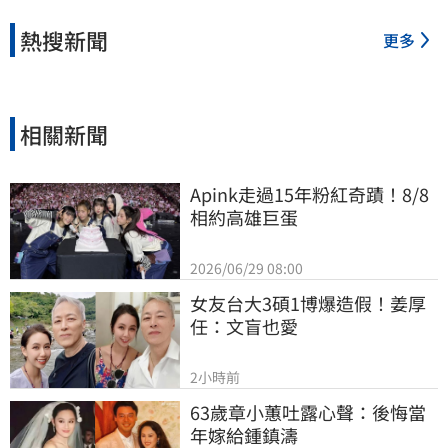
熱搜新聞
更多
相關新聞
Apink走過15年粉紅奇蹟！8/8
相約高雄巨蛋
2026/06/29 08:00
女友台大3碩1博爆造假！姜厚
任：文盲也愛
2小時前
63歲章小蕙吐露心聲：後悔當
年嫁給鍾鎮濤