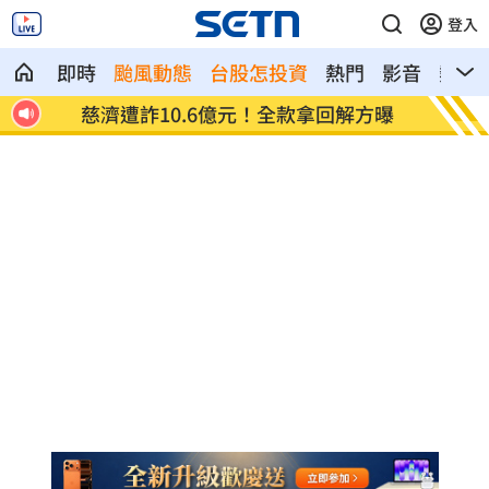
登入
即時
颱風動態
台股怎投資
熱門
影音
熱搜
慈濟遭詐10.6億元！全款拿回解方曝
稱龍蝦