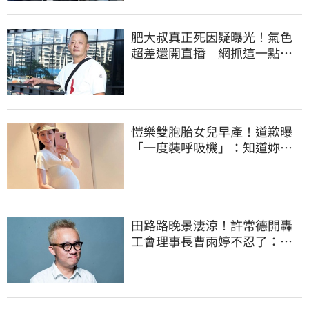
肥大叔真正死因疑曝光！氣色
超差還開直播 網抓這一點超
不合理
愷樂雙胞胎女兒早產！道歉曝
「一度裝呼吸機」：知道妳們
很努力
田路路晚景淒涼！許常德開轟
工會理事長曹雨婷不忍了：別
只包紅包慰問