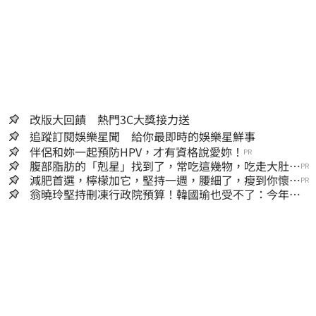
改版大回饋 熱門3C大獎接力送
追蹤訂閱娛樂星聞 給你最即時的娛樂星鮮事
伴侶和妳一起預防HPV，才有資格說愛妳！
PR
腹部脂肪的「剋星」找到了，常吃這幾物，吃走大肚
PR
囊，瘦出小蠻腰
減肥首選，檸檬加它，堅持一週，腰細了，瘦到你懷疑
PR
人生
翁曉玲堅持刪凍行政院預算！韓國瑜也受不了：今年剩4
個月你思考一下