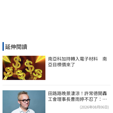
延伸閱讀
南亞科加持轉入電子材料　南
亞目標價來了
田路路晚景淒涼！許常德開轟
工會理事長曹雨婷不忍了：別
只包紅包慰問
(2026年08月06日)