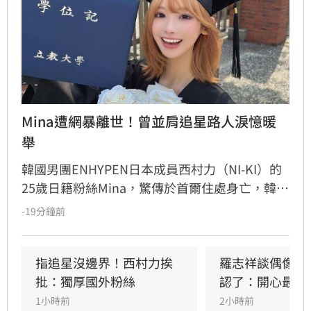
Mina遭網暴離世！曾並肩追星路人淚憶暖
舉
韓國男團ENHYPEN日本成員西村力（NI-KI）的
25歲日籍粉絲Mina，驚傳於首爾住處身亡，韓國
警方證實接獲報案並介入調查。生前Mina因追星
-19分鐘前
行為與過往經歷，長期遭受網路霸凌與人身攻
擊。曾與她互動的粉絲感嘆，Mina本人親切善
良，絕非外界傳言般傲慢，對於她選擇極端方式
指追星沒邊界！西村力挨
羅志祥談偶像飯
結束生命感到遺憾與不捨。此事件再度引發外界
批：獨厚國外粉絲
認了：開心最重
對網路暴力及追星文化的關注。該名粉絲呼籲，
1小時前
2小時前