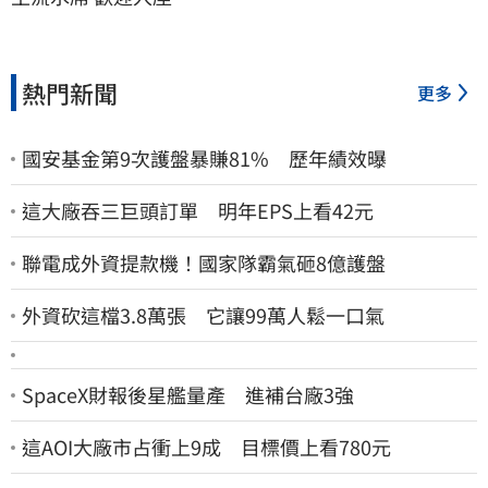
熱門新聞
更多
國安基金第9次護盤暴賺81% 歷年績效曝
這大廠吞三巨頭訂單 明年EPS上看42元
聯電成外資提款機！國家隊霸氣砸8億護盤
外資砍這檔3.8萬張 它讓99萬人鬆一口氣
SpaceX財報後星艦量產 進補台廠3強
這AOI大廠市占衝上9成 目標價上看780元