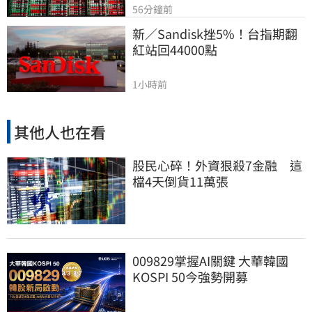
56分鐘前
新／Sandisk挫5%！台指期翻
紅站回44000點
1小時前
其他人也在看
股民心碎！外資狠殺7金融 這
檔4天倒貨11萬張
009829掌握AI關鍵 大華韓國
KOSPI 50今強勢開募