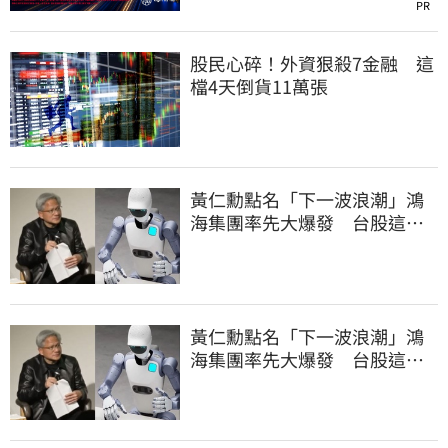
PR
股民心碎！外資狠殺7金融 這
檔4天倒貨11萬張
黃仁勳點名「下一波浪潮」鴻
海集團率先大爆發 台股這族
群全面噴出
黃仁勳點名「下一波浪潮」鴻
海集團率先大爆發 台股這族
群全面噴出