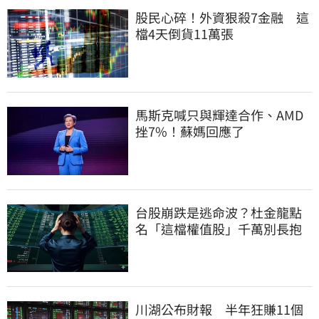
股民心碎！外資狠殺7金融 這
檔4天倒貨11萬張
馬斯克喊只與輝達合作、AMD
挫7%！蘇媽回應了
台股崩跌是逃命波？杜金龍點
名「這檔權值股」千萬別長抱
川湖公布財報 半年狂賺11個