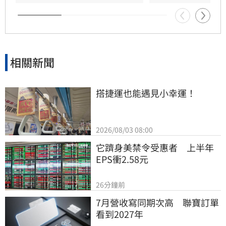
追星不應成為生活唯一寄託，應珍惜自身生命。
目前確切死因與詳細案情，仍待警方進一步調查
釐清，此消息也讓全球粉絲深感震驚與悲痛。
相關新聞
搭捷運也能遇見小幸運！
2026/08/03 08:00
它躋身美禁令受惠者　上半年
EPS衝2.58元
26分鐘前
7月營收寫同期次高　聯寶訂單
看到2027年