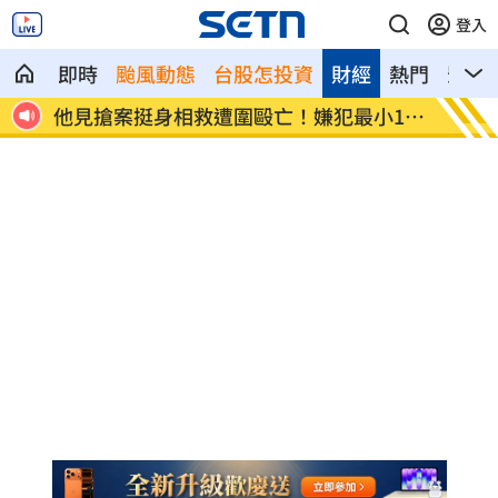
登入
即時
颱風動態
台股怎投資
財經
熱門
影音
遭圍毆亡！嫌犯最小12
扣款人數狂增4成 國泰小龍基