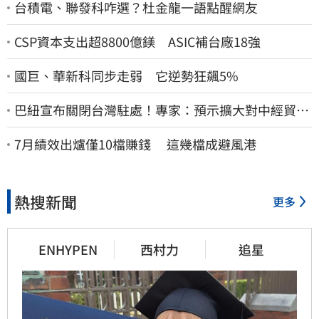
台積電、聯發科咋選？杜金龍一語點醒網友
CSP資本支出超8800億鎂 ASIC補台廠18強
國巨、華新科同步走弱 它逆勢狂飆5%
巴紐宣布關閉台灣駐處！專家：預示擴大對中經貿合
作
7月績效出爐僅10檔賺錢 這幾檔成避風港
熱搜新聞
更多
ENHYPEN
西村力
追星