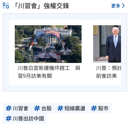
「川習會」強權交鋒
更多
川普：預計習近
川普白宮新建機坪趕工　與
前後訪美
習9月訪美有關
川習會
台股
短線震盪
股市
川普出訪中國