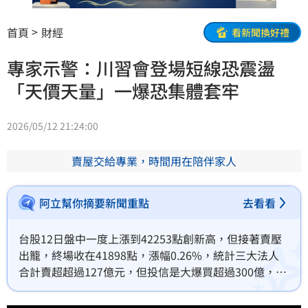
首頁
財經
看新聞換好禮
專家示警：川習會登場短線恐震盪
「天價天量」一爆恐集體套牢
2026/05/12 21:24:00
賣屋交給專業，時間用在陪伴家人
阿立幫你摘要新聞重點
去看看
台股12日盤中一度上漲到42253點創新高，但接著賣壓
出籠，終場收在41898點，漲幅0.26%，統計三大法人
合計賣超超過127億元，但投信是大爆買超過300億，隨
著川習會即將登場，也為市場增添觀望氣氛，分析師示
警，短線上台股不排除會有千點震盪，但回檔修正後仍