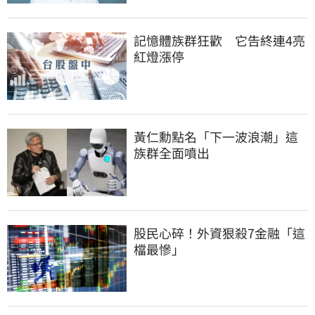
記憶體族群狂歡　它告終連4亮
紅燈漲停
黃仁勳點名「下一波浪潮」這
族群全面噴出
股民心碎！外資狠殺7金融「這
檔最慘」