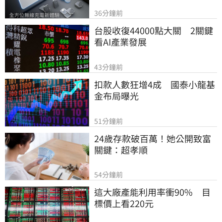
36分鐘前
台股收復44000點大關　2關鍵
看AI產業發展
43分鐘前
扣款人數狂增4成　國泰小龍基
金布局曝光
51分鐘前
24歲存款破百萬！她公開致富
關鍵：超孝順
54分鐘前
這大廠產能利用率衝90%　目
標價上看220元