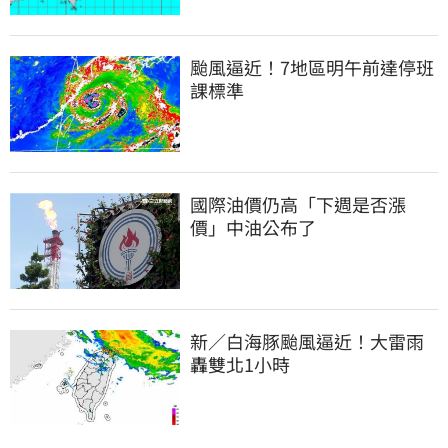
颱風逼近！7地區明午前達停班
課標準
國際油價仍高「下週是否漲
價」中油公布了
新／白海豚颱風逼近！大雷雨
轟雙北1小時