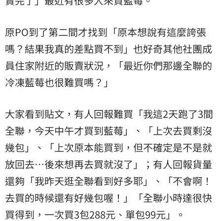
賣完了」最近有很多人來買藍莓。
原PO到了第二間才找到「原本想說有這麼誇張
嗎？結果我真的差點買不到」也好奇其他社團成
員住家附近的販賣狀況，「最近你們那邊全聯的
冷凍藍莓
也很難買嗎？」
大家看到貼文，有人回報難買「我這2天跑了3間
全聯，今天中午才買到藍莓」、「上次去買剩沒
幾包」、「上次原本能買到，但不確定是不是就
放回去⋯後來想再去買就沒了」；有人回報貨量
還夠「我昨天逛全聯看到好多耶」、「不會啊！
去買的時候還有好幾包喔！」「全聯小時達很快
買得到，一次買3包288元、單包99元」。