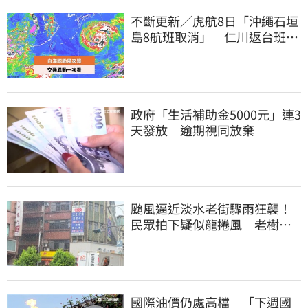
不斷更新／虎航8日「沖繩石垣
島8航班取消」 仁川返台班機
提前1天起飛
政府「生活補助金5000元」連3
天發放 逾期視同放棄
颱風逼近淡水老街驟雨狂襲！
民眾拍下疑似龍捲風 老樹遭
連根拔起
國際油價仍處高檔 「下週國