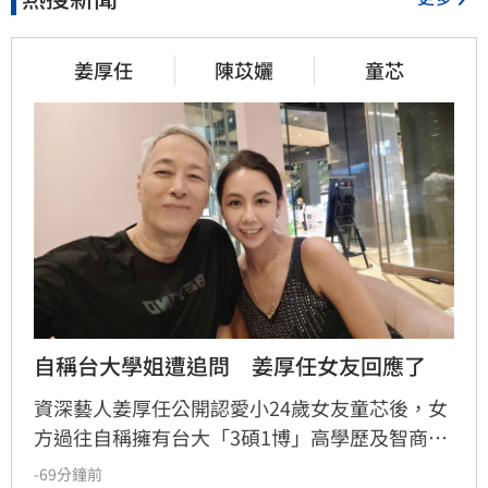
姜厚任
陳苡孋
童芯
自稱台大學姐遭追問　姜厚任女友回應了
資深藝人姜厚任公開認愛小24歲女友童芯後，女
方過往自稱擁有台大「3碩1博」高學歷及智商
146等背景引發外界高度質疑。童芯日前於社群
-69分鐘前