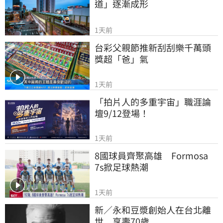
道」逐漸成形
1天前
台彩父親節推新刮刮樂千萬頭
獎超「爸」氣
1天前
「拍片人的多重宇宙」職涯論
壇9/12登場！
1天前
8國球員齊聚高雄　Formosa 
7s掀足球熱潮
1天前
新／永和豆漿創始人在台北離
世　享壽70歲