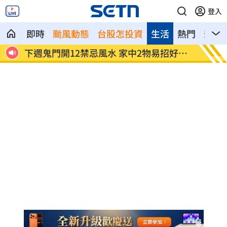
登入
即時
颱風動態
台股怎投資
生活
熱門
影音
3倍
下週鬼門開12禁忌風水 家中2物易招好兄
Api
弟
發