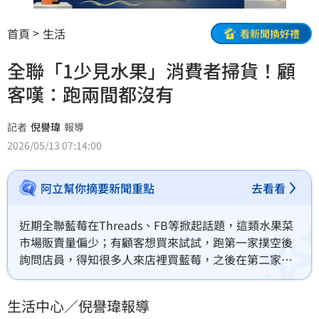
首頁
生活
看新聞換好禮
全聯「1少見水果」消費者掃貨！顧
客嘆：跑兩間都沒有
記者
倪譽瑋
報導
2026/05/13 07:14:00
阿立幫你摘要新聞重點
去看看
近期全聯藍莓在Threads、FB等掀起話題，這類水果菜
市場販賣量偏少；有顧客想買來試試，跑第一家撲空後
詢問店員，得知很多人來店裡買藍莓，之後在第二家才
找到，對此她發文提問，是否各家全聯都有藍莓掃貨
潮？其他消費者紛紛回應，自己跑兩家找不到、發現有
生活中心／倪譽瑋報導
貨隔天去就沒了；也有人表示，少數幾家全聯藍莓量充