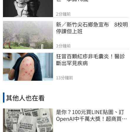
2分鐘前
新／新竹尖石鄉急宣布　8校明
停課但上班
3分鐘前
狂冒百顆紅疹非毛囊炎！醫診
斷出罕見疾病
13分鐘前
其他人也在看
是你？100元買LINE貼圖、訂
OpenAI中千萬大獎！超商買10
元麥香爽中200萬