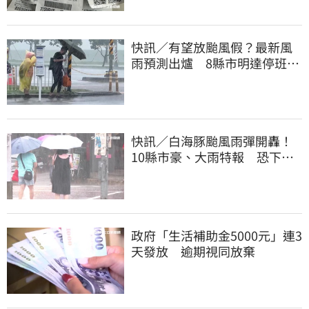
快訊／有望放颱風假？最新風
雨預測出爐 8縣市明達停班停
課標準
快訊／白海豚颱風雨彈開轟！
10縣市豪、大雨特報 恐下到
明天
政府「生活補助金5000元」連3
天發放 逾期視同放棄