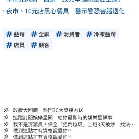
夜市、10元店黑心餐具 醫示警恐害腦退化
藍莓
全聯
消費者
冷凍藍莓
店員
顧客
改版大回饋 熱門3C大獎接力送
追蹤訂閱娛樂星聞 給你最即時的娛樂星鮮事
我不是清潔員！保全「拒倒垃圾」上班3天被炒 找法院
討公道結果出爐
做到這點才有資格說愛你
PR
做到這點才有資格說愛你
PR