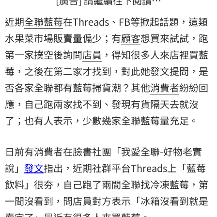
[廣告] 請繼續往下閱讀…
近期
全聯
藍莓
在Threads、FB等掀起話題，這類
水果菜市場販賣量偏少；有
顧客
想買來試試，跑
第一家撲空後詢問
店員
，得知很多人來店裡買藍
莓，之後在第二家才找到，對此她發文提問，是
否各家全聯都有藍莓掃貨潮？其他
消費者
紛紛回
應，自己跑兩家找不到、發現有貨隔天去就沒
了；也有人表示，少數幾家全聯藍莓量充足。
日前有消費者在臉書社團「我愛全聯-好物老實
說」
發文
指出，近期社群平台Threads上「藍莓
飲料」很夯，自己跑了兩間全聯找冷凍藍莓，第
一間沒看到，問店員對方表示「冰箱沒看到就是