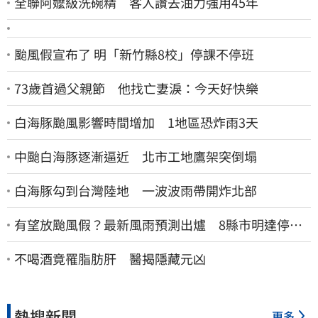
全聯阿嬤級洗碗精 客人讚去油力強用45年
颱風假宣布了 明「新竹縣8校」停課不停班
73歲首過父親節 他找亡妻淚：今天好快樂
白海豚颱風影響時間增加 1地區恐炸雨3天
中颱白海豚逐漸逼近 北市工地鷹架突倒塌
白海豚勾到台灣陸地 一波波雨帶開炸北部
有望放颱風假？最新風雨預測出爐 8縣市明達停班
停課標準
不喝酒竟罹脂肪肝 醫揭隱藏元凶
熱搜新聞
更多