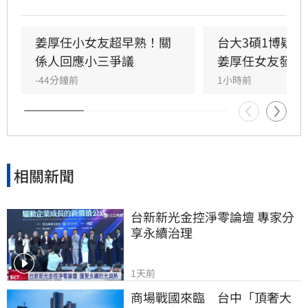
發布千字長文，以「台大學姐」自居暢談邏輯與
真相，試圖回應爭議，卻未提供具體學歷證明文
件，導致話題持續發酵，網友針對其學歷真實性
姜厚任小女友超早熟！關
台大3碩1博疑
仍存有諸多疑問。面對女友身陷輿論風波，姜厚
係人回應小三爭議
姜厚任女友發聲
任展現力挺態度，笑稱兩人的戀情已像偵探片，
-44分鐘前
1小時前
強調對女友背景知情且不擔憂。林宜君
相關新聞
台新新光金控淨零論壇 專家分
享永續治理
1天前
商場戰國來臨　台中「頂奢大