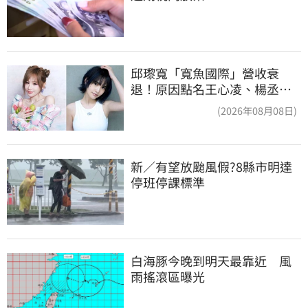
邱瓈寬「寬魚國際」營收衰
退！原因點名王心凌、楊丞琳
網笑翻：太誠實
(2026年08月08日)
新／有望放颱風假?8縣市明達
停班停課標準
白海豚今晚到明天最靠近　風
雨搖滾區曝光