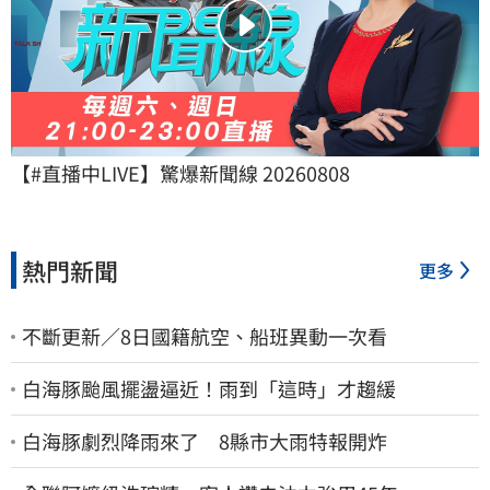
【#直播中LIVE】驚爆新聞線 20260808
熱門新聞
更多
不斷更新／8日國籍航空、船班異動一次看
白海豚颱風擺盪逼近！雨到「這時」才趨緩
白海豚劇烈降雨來了 8縣市大雨特報開炸