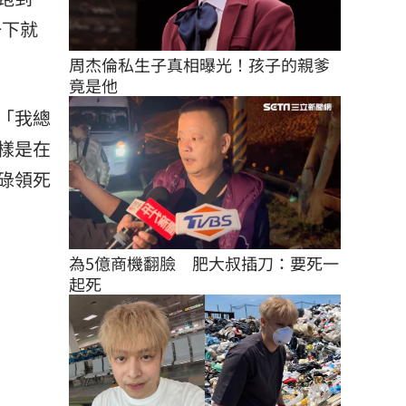
一下就
周杰倫私生子真相曝光！孩子的親爹
竟是他
「我總
樣是在
碌領死
為5億商機翻臉　肥大叔插刀：要死一
起死