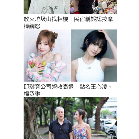
放火垃圾山找相機！民宿稱誤認按摩
棒網怒
邱瓈寬公司營收衰退　點名王心凌、
楊丞琳