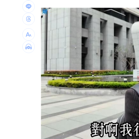
擋暴衝特斯拉「救很多人」賓士車主身
林逸欣首個無父父親節 診所熄燈爆排
村神相隔5場炸裂 暫居MLB日籍球員第
台灣彩券開獎直播中
20:31
LIVE三立+24小時直播
15:27
三立iNEWS新聞台線上直播
18:00
商場戰國來臨 台中「頂奢大道」逐漸
台彩父親節推新刮刮樂千萬頭獎超「爸
「拍片人的多重宇宙」職涯論壇9/12登
8國球員齊聚高雄 Formosa 7s掀足球