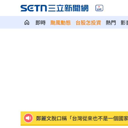
即時
颱風動態
台股怎投資
熱門
影
56歲男星突宣布再婚 神秘圈外妻子已
綠5戰將推父親節影音 他遭賴清德吐槽
快移車！新北高灘地「這時間」強制拖
奉獻醫學研究逾40年！林慶順教授不幸
捲校園霸凌爭議 知名韓星海外發展近
鄭麗文脫口稱「台灣從來也不是一個國
身價千億照買250元麻糬 富太包包自己