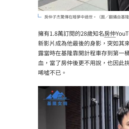
理想混蛋號召粉絲跨海追星吃美食！
18:
房仲子杰驚傳在睡夢中過世。（圖／翻攝自基隆女婿
擁有1.8萬訂閱的28歲知名
房仲
You
新影片成為他最後的身影，突如其來
露當時在基隆靠開計程車存到第一桶
血，當了房仲後更不用說，也因此
唏噓不已。