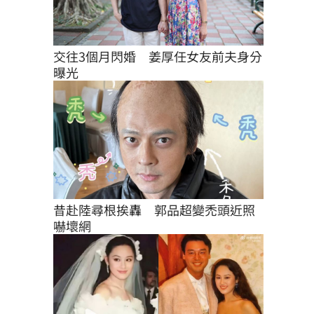
交往3個月閃婚　姜厚任女友前夫身分
曝光
昔赴陸尋根挨轟　郭品超變禿頭近照
嚇壞網