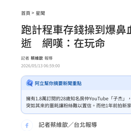
獨／河北彩花快閃文博會！狂掃潮玩曝
首頁
星聞
小吃部討債逼拍裸照！恐怖主嫌下場曝
跑計程車存錢操到爆鼻
獨／曹雨婷挨轟失職 昔理事長楊光友
逝 網嘆：在玩命
酒測0.7、毒品快篩陽性 警查獲酒毒雙
韓足協爆性招待外籍裁判！7場比賽5勝2
記者
蔡維歆
報導
2026/05/13 06:59:00
本土女星遭經紀人侵犯 他反嗆：沒伸
阿立幫你摘要新聞重點
他沒異狀卻動脈硬化！醫示警：8類人小
獨／身高173！排球女神十一挑戰mini
擁有1.8萬訂閱的28歲知名房仲YouTube「子
突如其來的噩耗讓粉絲難以置信。而他1年前拍新
明知疫苗採購難！沈伯洋嗆蔣萬安造謠
要跑車15到16個小時，甚至開到爆鼻血，當了房
寰，令網友唏噓不已。蔡維歆
記者蔡維歆／台北報導
全國首創「高溫微型保險」 台南7月試