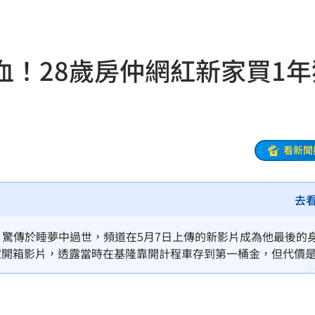
驚喜
11:11
11:10
血！28歲房仲網紅新家買1年
開轟
11:08
駕
11:07
和
11:06
看新聞
舌頭
11:05
去
心
11:04
徵選
11:00
杰」，驚傳於睡夢中過世，頻道在5月7日上傳的新影片成為他最後的
家開箱影片，透露當時在基隆靠開計程車存到第一桶金，但代價
11:00
仲後更不用說，也因此拚來了他的第一間房，可惜才入住1年就撒
辦
11:00