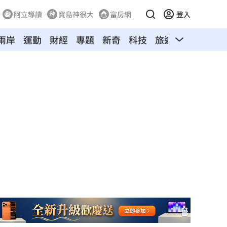
阿立導讀
寶島神很大
富房網
登入
兩岸
運動
財經
專題
新奇
科技
旅遊
汽車
寵物