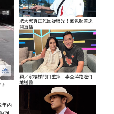
肥大叔真正死因疑曝光！氣色超差還
開直播
獨／家樓梯門口重摔　李亞萍路邊倒
地送醫
子杰
2年內
跑到