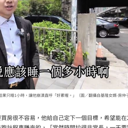
結果只睡1小時，讓他崩潰直呼「好累喔。」（圖／翻攝自基隆女婿-房仲
要買房很不容易，他給自己定下一個目標，希望能在
是跑計程車賺來的，「當然時間拉得非常長，一天要