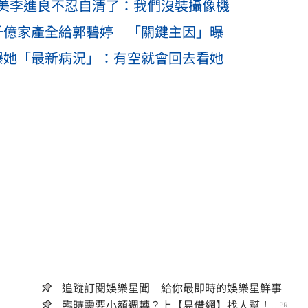
美李進良不忍自清了：我們沒裝攝像機
千億家產全給郭碧婷 「關鍵主因」曝
曝她「最新病況」：有空就會回去看她
追蹤訂閱娛樂星聞 給你最即時的娛樂星鮮事
臨時需要小額週轉？上【易借網】找人幫！...
PR