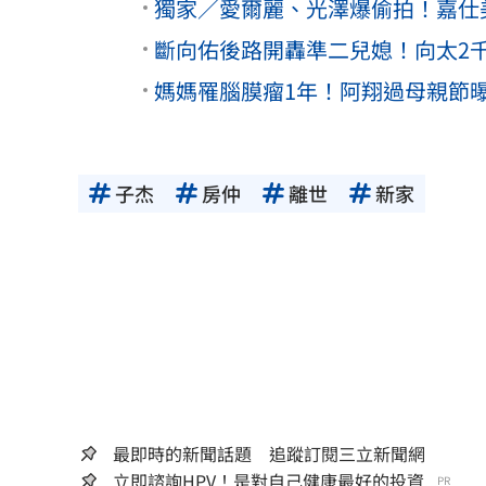
獨家／愛爾麗、光澤爆偷拍！嘉仕
斷向佑後路開轟準二兒媳！向太2
媽媽罹腦膜瘤1年！阿翔過母親節
子杰
房仲
離世
新家
最即時的新聞話題 追蹤訂閱三立新聞網
立即諮詢HPV！是對自己健康最好的投資...
PR