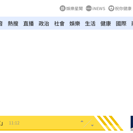
娛樂星聞
iNEWS
祝你健康
音
熱搜
直播
政治
社會
娛樂
生活
健康
國際
懷孕
11:27
11:20
吊
11:18
離世
11:15
況曝
11:12
家」
11:12
做
11:11