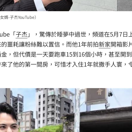
15
-子杰YouTube）
Tube「
子杰
」，驚傳於睡夢中過世，頻道在5月7日
的噩耗讓粉絲難以置信。而他1年前拍
新家
開箱影
金，但代價是一天要跑車15到16個小時，甚至開
拚來了他的第一間房，可惜才入住1年就撒手人寰，