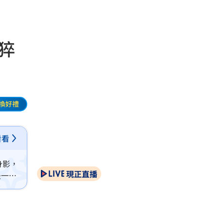
猝
換好禮
看看
身影，
現正直播
是一天
手人