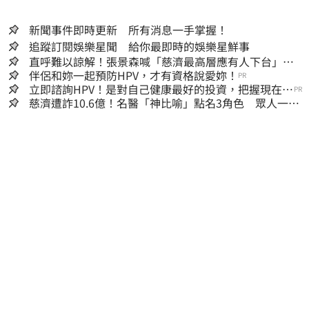
新聞事件即時更新 所有消息一手掌握！
追蹤訂閱娛樂星聞 給你最即時的娛樂星鮮事
直呼難以諒解！張景森喊「慈濟最高層應有人下台」：
受害者是捐款的大眾
伴侶和妳一起預防HPV，才有資格說愛妳！
PR
立即諮詢HPV！是對自己健康最好的投資，把握現在不
PR
嫌晚！
慈濟遭詐10.6億！名醫「神比喻」點名3角色 眾人一看
秒懂讚：好傳神