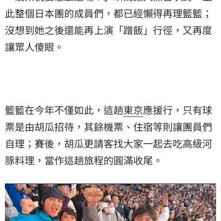
此整個日本團的成員們，都已經懶得再理籃籃；
沒想到她之後還能再上演「蹭飯」行徑，又再度
讓眾人傻眼。
籃籃在今年不僅如此，這趟
東京
應援行，只有球
票是由胡瓜招待，其餘機票、住宿等則讓團員們
自理；賽後，胡瓜更請客找大家一起去吃高級
河
豚料理
，當作這趟旅程的圓滿收尾。