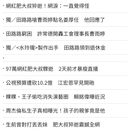
網紅肥大叔猝逝！網淚：一直覺得怪
獨／田路路嗆曹雨婷點名姜厚任 他回應了
田路路窮困 許常德開轟工會理事長曹雨婷
獨／<水玲瓏>製作出手 田路路領到退休金
97萬網紅肥大叔驟逝 2天前才暴瘦直播
公視預算遭砍10.2億 江宏恩罕見開砲
粿粿、王子偷吃消失演藝圈 賴銘偉曝近況
周杰倫私生子真相曝光！孩子的親爹竟是他
生前曾對打丟丟妹 肥大叔猝逝震撼全網