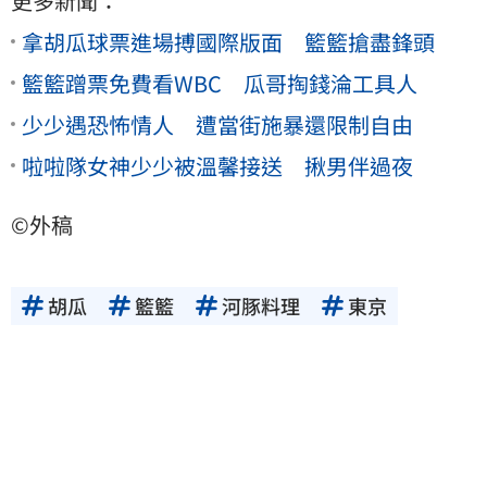
更多新聞：
拿胡瓜球票進場搏國際版面 籃籃搶盡鋒頭
籃籃蹭票免費看WBC 瓜哥掏錢淪工具人
少少遇恐怖情人 遭當街施暴還限制自由
啦啦隊女神少少被溫馨接送 揪男伴過夜
©外稿
胡瓜
籃籃
河豚料理
東京