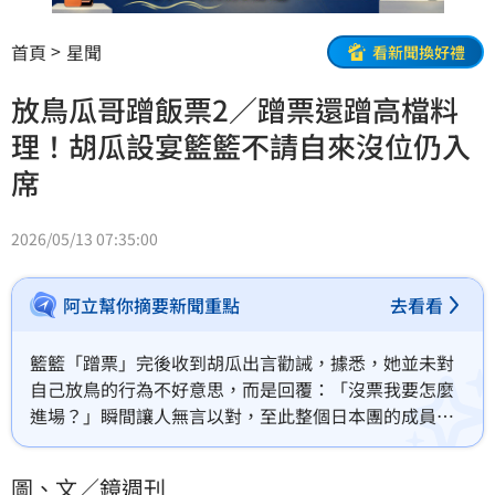
首頁
星聞
看新聞換好禮
放鳥瓜哥蹭飯票2／蹭票還蹭高檔料
理！胡瓜設宴籃籃不請自來沒位仍入
席
2026/05/13 07:35:00
阿立幫你摘要新聞重點
去看看
籃籃「蹭票」完後收到胡瓜出言勸誡，據悉，她並未對
自己放鳥的行為不好意思，而是回覆：「沒票我要怎麼
進場？」瞬間讓人無言以對，至此整個日本團的成員
們，都已經懶得再理籃籃；沒想到她之後還能再上演
「蹭飯」行徑，又再度讓眾人傻眼。
圖、文／鏡週刊