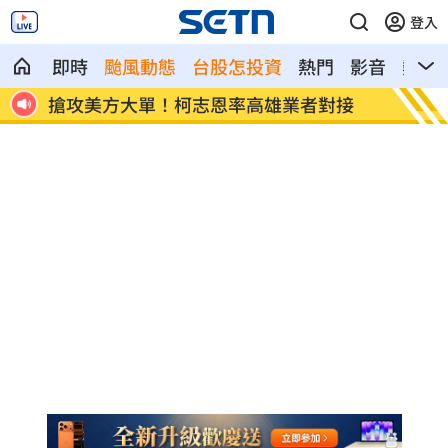
登入
即時
颱風動態
台股怎投資
熱門
影音
熱搜
放棄
搶攻美方大單！柯志恩率高雄業者對接
男星突
台