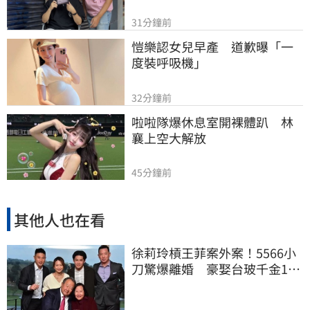
31分鐘前
愷樂認女兒早產　道歉曝「一
度裝呼吸機」
32分鐘前
啦啦隊爆休息室開裸體趴　林
襄上空大解放
45分鐘前
其他人也在看
徐莉玲槓王菲案外案！5566小
刀驚爆離婚 豪娶台玻千金14
年婚變