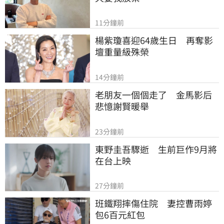
11分鐘前
楊紫瓊喜迎64歲生日　再奪影
壇重量級殊榮
14分鐘前
老朋友一個個走了　金馬影后
悲憶謝賢暖舉
23分鐘前
東野圭吾驟逝　生前巨作9月將
在台上映
27分鐘前
班鐵翔摔傷住院　妻控曹雨婷
包6百元紅包