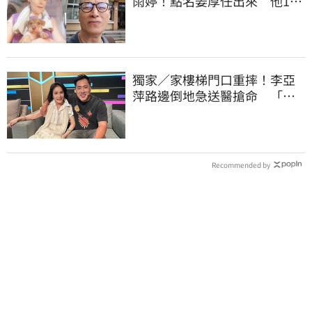
雨婷！點名姜厚任出來 他16
字回應了
獨家／家樓梯門口重摔！李亞
萍路邊倒地急送醫搶命 「最
新傷況」曝
Recommended by