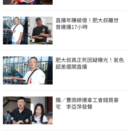
直播年賺破億！肥大叔離世　
曾連播17小時
肥大叔真正死因疑曝光！氣色
超差還開直播
獨／曹雨婷爆拿工會錢買豪
宅　李亞萍發聲