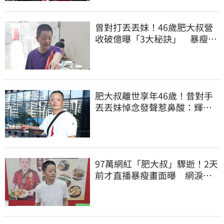
曾對打丟丟妹！46歲肥大叔營
收破億曝「3大秘訣」 暴瘦猝
逝震撼全網
肥大叔離世享年46歲！昔對手
丟丟妹悼念發聲惹鼻酸：輝哥
一路好走
97萬網紅「肥大叔」驟逝！2天
前才直播暴瘦畫面曝 網淚
崩：一路好走