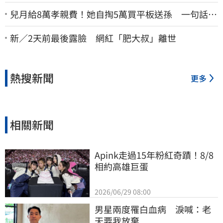
兒月給8萬孝親費！她自掏5萬買平板送孫 一句話愣
原地「傷心不已」
新／2天前最後露臉 網紅「肥大叔」離世
熱搜新聞
更多
相關新聞
Apink走過15年粉紅奇蹟！8/8
相約高雄巨蛋
2026/06/29 08:00
男星兩度罹白血病　淚喊：老
天要我放棄