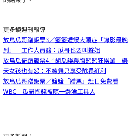
更多鏡週刊報導
放鳥瓜哥蹭飯票3／籃籃遭爆大頭症「錄影最晚
到」 工作人員酸：瓜哥也要叫聲姐
放鳥瓜哥蹭飯票4／胡瓜誤襲胸籃籃狂挨罵 樂
天女孩也有怨：不練舞只享受隊長紅利
放鳥瓜哥蹭飯票／籃籃「蹭票」赴日免費看
WBC 瓜哥掏錢被晾一邊淪工具人