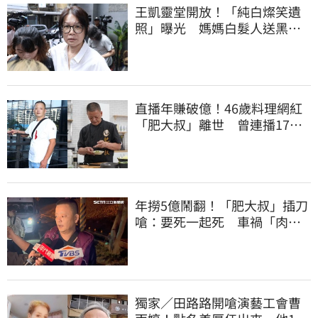
王凱靈堂開放！「純白燦笑遺
照」曝光 媽媽白髮人送黑髮
人缺席惹鼻酸
直播年賺破億！46歲料理網紅
「肥大叔」離世 曾連播17小
時辛酸面曝
年撈5億鬧翻！「肥大叔」插刀
嗆：要死一起死 車禍「肉眼
酒測」惹怒網
獨家／田路路開嗆演藝工會曹