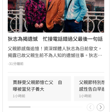
狄志為揭遺憾　忙接電話錯過父最後一句話
父親節感傷追憶！資深媒體人狄志為日前發文，
揭露已故父親生前不為人知的遺憾往事。狄志為
透露，父親一生以海為家，兩人相處時間極少，
-31分鐘前
甚至錯過他的婚禮。直到父親罹患胃癌末期，才
坦承當年曾悄悄現身婚宴現場，因愧對家人只敢
在門外落淚。最讓狄志為心碎的是，當年陪病重
賈靜雯父親節憶亡父　自
父親節特別想他
父親曬太陽時，自己因忙於接工作電話而忽視了
曝被當兒子養大
感性告白早逝父
父親，沒想到那竟是父子最後的相處，父親回房
1小時前
1小時前
後便陷入永眠。這段錯過的對話成為他20年來心
中最深的遺憾，他以此感嘆，有些電話晚點接沒