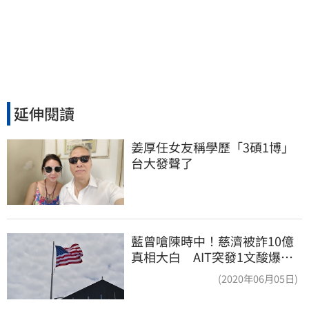
延伸閱讀
姜厚任女友稱學歷「3碩1博」 
台大發聲了
藍曾嗆陳時中！慈濟被詐10億
真相大白 AIT突發1文酸爆…
他笑：真的很會
(2020年06月05日)