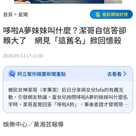
首頁
星聞
看新聞換好禮
哆啦A夢妹妹叫什麼？潔哥自信答卻
糗大了 網見「這舊名」掀回憶殺
2026/05/13 17:11:00
阿立幫你摘要新聞重點
去看看
鄉民女神潔哥（李秉潔）近日分享與女兒fafa的有趣互
動，引發網友熱議。當女兒詢問哆啦A夢的妹妹叫什麼名
字時，潔哥直覺回答「哆啦A鈴」，事後查證才發現現已
正名為「哆啦美」。潔哥笑稱自己還活在「技安與小
夫」的年代，不小心「亂教小孩」。事實上，台灣自
娛樂中心／黃湘芸報導
1997年起為遵從原作者遺願，將「小叮噹」系列角色全
面改採音譯，如宜靜改為靜香、技安改為胖虎等，這場