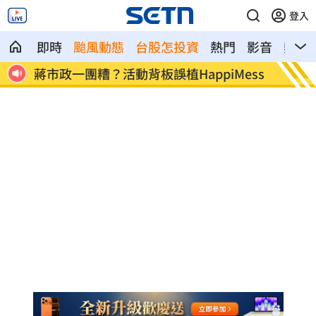
登入
即時
颱風動態
台股怎投資
熱門
影音
熱搜
ess
飛機餐1果汁爆廁所之亂 醫：3類人勿亂
獨／田
喝
幕