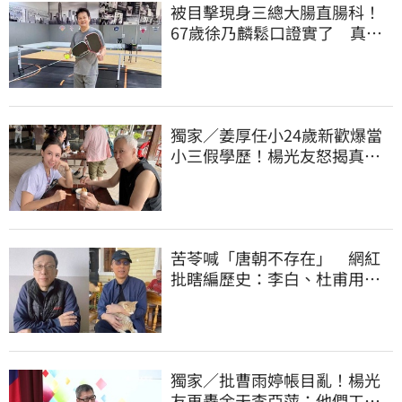
被目擊現身三總大腸直腸科！
67歲徐乃麟鬆口證實了 真實
體況曝光
獨家／姜厚任小24歲新歡爆當
小三假學歷！楊光友怒揭真實
內幕：我祝福
苦苓喊「唐朝不存在」 網紅
批瞎編歷史：李白、杜甫用鮮
卑文寫詩？
獨家／批曹雨婷帳目亂！楊光
友再轟余天李亞萍：他們工會