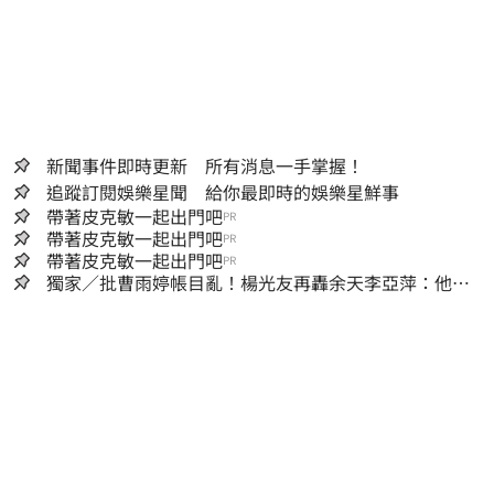
新聞事件即時更新 所有消息一手掌握！
追蹤訂閱娛樂星聞 給你最即時的娛樂星鮮事
帶著皮克敏一起出門吧
PR
帶著皮克敏一起出門吧
PR
帶著皮克敏一起出門吧
PR
獨家／批曹雨婷帳目亂！楊光友再轟余天李亞萍：他們
工會跟演藝圈沒關