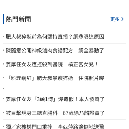
熱門新聞
更多
肥大叔猝逝前為何堅持直播？網悲曝這原因
陳隨意公開神級滷肉食譜配方 網全暴動了
姜厚任女友遭控殺到醫院 槓正宮女兒！
「料理網紅」肥大叔暴瘦猝逝 住院照片曝
姜厚任女友「3碩1博」爆造假！本人發聲了
被目擊現身三總直腸科 67歲徐乃麟證實了
獨／家樓梯門口重摔 李亞萍路邊倒地送醫