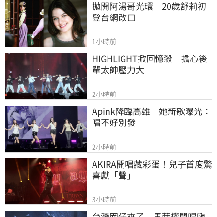
拋開阿湯哥光環　20歲舒莉初
登台網改口
1小時前
HIGHLIGHT掀回憶殺　擔心後
輩太帥壓力大
2小時前
Apink降臨高雄　她新歌曝光：
唱不好別發
2小時前
AKIRA開唱藏彩蛋！兒子首度驚
喜獻「聲」
3小時前
台灣囡仔來了　馬蒔權開唱嗨