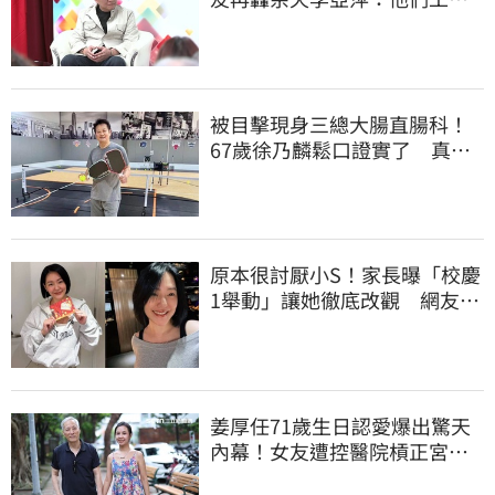
跟演藝圈沒關
被目擊現身三總大腸直腸科！
67歲徐乃麟鬆口證實了 真實
體況曝光
原本很討厭小S！家長曝「校慶
1舉動」讓她徹底改觀 網友洗
版認證
姜厚任71歲生日認愛爆出驚天
內幕！女友遭控醫院槓正宮女
兒 場面超火爆