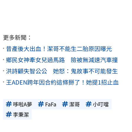
更多新聞：
昔產後大出血！潔哥不能生二胎原因曝光
鄉民女神牽女兒過馬路 險被無減速汽車撞
洪詩顧失智公公 她怒：鬼故事不可能發生
王ADEN跨年因合約這條掰了！她提1招止血
哆啦A夢
FaFa
潔哥
小叮噹
李秉潔