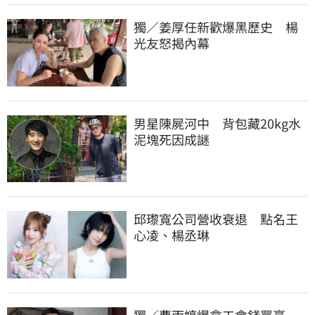
獨／姜厚任新歡爆黑歷史　楊
光友怒揭內幕
男星陳屍河中　背包藏20kg水
泥塊死因成謎
邱瓈寬公司營收衰退　點名王
心凌、楊丞琳
獨／曹雨婷爆拿工會錢買豪