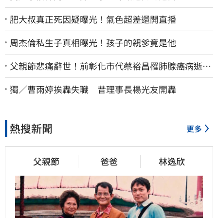
肥大叔真正死因疑曝光！氣色超差還開直播
周杰倫私生子真相曝光！孩子的親爹竟是他
父親節悲痛辭世！前彰化市代蔡裕昌罹肺腺癌病逝
享壽71歲
獨／曹雨婷挨轟失職 昔理事長楊光友開轟
熱搜新聞
更多
父親節
爸爸
林逸欣