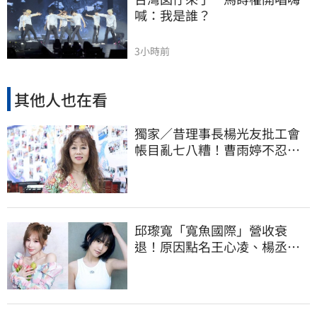
喊：我是誰？
3小時前
其他人也在看
獨家／昔理事長楊光友批工會
帳目亂七八糟！曹雨婷不忍
了 9字洩心聲
邱瓈寬「寬魚國際」營收衰
退！原因點名王心凌、楊丞琳
網笑翻：太誠實