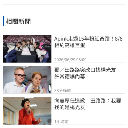
關係，但錯過的親情與話語，可能再也無法挽
回，呼籲大眾珍惜身邊親人。
相關新聞
Apink走過15年粉紅奇蹟！8/8
相約高雄巨蛋
2026/06/29 08:00
獨／田路路突改口找楊光友　
許常德爆內幕
38分鐘前
向姜厚任道歉　田路路：我要
找的是楊光友
1小時前