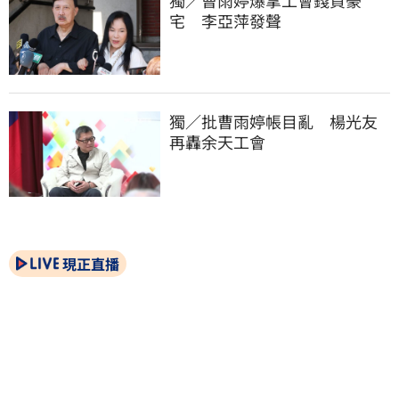
宅　李亞萍發聲
獨／批曹雨婷帳目亂　楊光友
再轟余天工會
現正直播