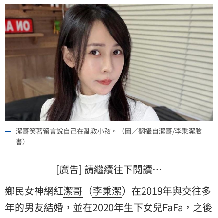
改名趣聞也勾起許多網友的童年回憶。黃湘芸
潔哥笑著留言說自己在亂教小孩。（圖／翻攝自潔哥/李秉潔臉
書）
[廣告] 請繼續往下閱讀…
鄉民女神網紅
潔哥
（
李秉潔
）在2019年與交往多
年的男友結婚，並在2020年生下女兒
FaFa
，之後