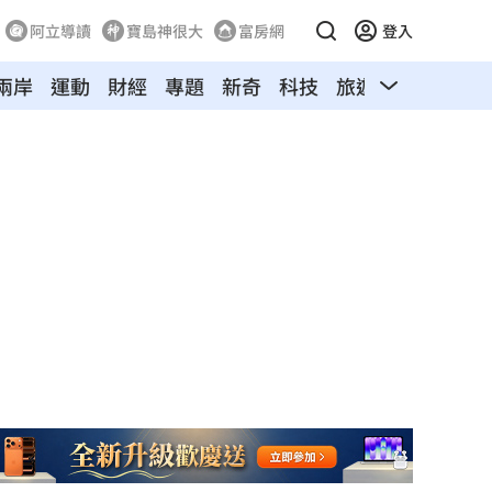
阿立導讀
寶島神很大
富房網
登入
兩岸
運動
財經
專題
新奇
科技
旅遊
汽車
寵物