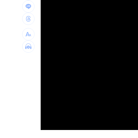
window.
阿部雄大合約到831 林威助曝有續留機
楊紫瓊嗨慶64歲生日 豪門尪曬接吻照
郭郁政對獅表現不及格 葉君璋說重話
棄高薪顧自閉雙胞兒 單親父仍遭嗆教
台灣彩券開獎直播中
20:31
LIVE三立+24小時直播
15:27
三立iNEWS新聞台線上直播
18:00
台彩父親節推新刮刮樂千萬頭獎超「爸
商場戰國來臨 台中「頂奢大道」逐漸
「拍片人的多重宇宙」職涯論壇9/12登