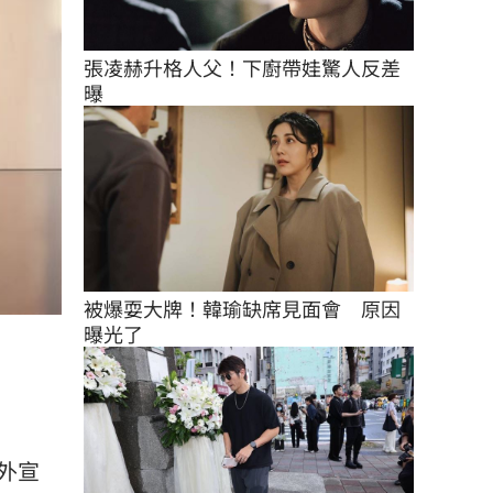
張凌赫升格人父！下廚帶娃驚人反差
曝
被爆耍大牌！韓瑜缺席見面會　原因
曝光了
外宣