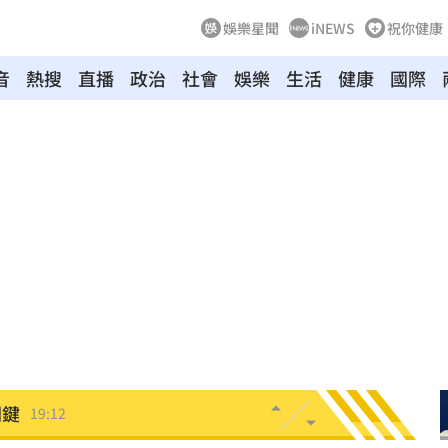
娛樂星聞
iNEWS
祝你健康
音
熱搜
直播
政治
社會
娛樂
生活
健康
國際
廢」
19:31
引進
19:23
用過
19:21
拍狼
19:16
關鍵
19:12
淑芬
19:12