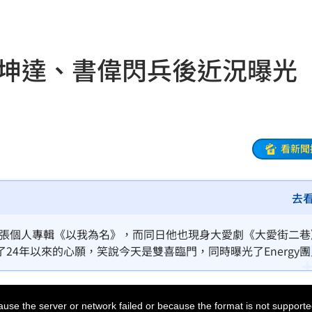
嗆母
19:08
失明
19:07
飛！坤達、書偉閃兵後近況曝光
挨轟
19:00
病人
18:57
」
18:56
看新聞
了
18:51
去
補助
18:49
焦點
18:49
布首張個人專輯《以我為名》，而同日他也現身大愛劇《大愛街二
4年以來的心願，笑說今天是雙喜臨門，同時曝光了Energy
28
18:48
盟國
18:48
use the server or network failed or because the format is not supporte