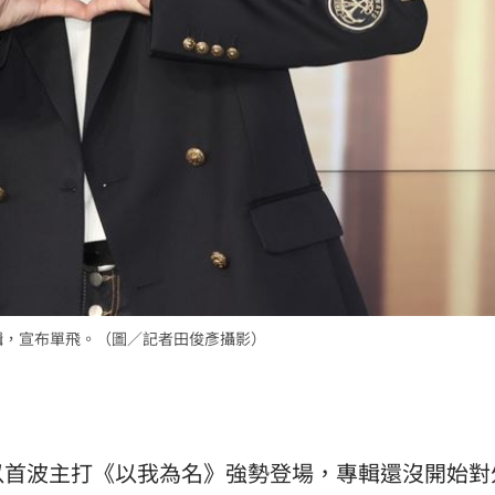
專輯，宣布單飛。（圖／記者田俊彥攝影）
以首波主打《以我為名》強勢登場，專輯還沒開始對