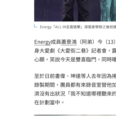
Energy「ALL IN全面進擊」演唱會舉辦之
Energy
成員
蕭景鴻
（阿弟）今（13
身大愛劇《大愛街二巷》記者會，露
心願，笑說今天是雙喜臨門，同時曝光
至於日前書偉、坤達等人去年因為
錄製期間，團員都有來錄音室替他
濟沒有出狀況「我不知道哪裡聽來
在計劃當中。