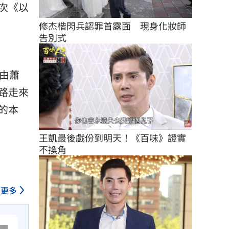
次《以
修杰楷閃兵認罪首露面　現身化妝師
告別式
由蕭
路走來
的本
王凱最後戲份到明天！《百味》證實
不換角
更多