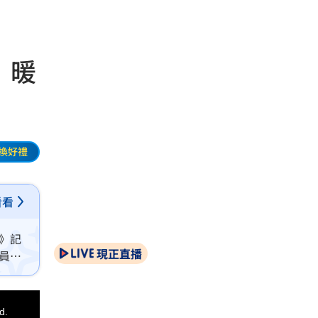
 暖
換好禮
看看
巷》記
現正直播
團員書
d.