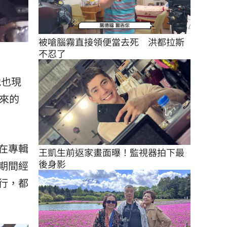
被嗆腦霧直接領便當去死　洪都拉斯
不忍了
他也現
來的
在專輯
王凱生前返家畫面曝！監視器拍下最
後身影
期間經
行，都