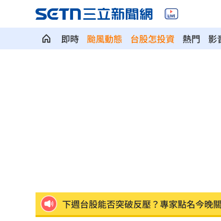
即時
颱風動態
台股怎投資
熱門
影
LINE更新傳災情！ 用戶怨「主題全報
美國出手封殺中國機器人！北市曾高調
初來富邦最熟張育成 瑪帝斯：打電玩
車站、農場廁所裝針孔 台鐵司機成偷
下週台股能否突破反壓？專家點名今晚
律師詐慈濟仍接機BNT 同框陳時中、張