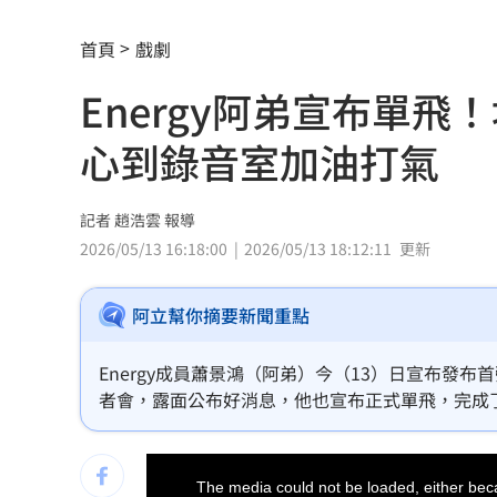
託付360萬存款！兒1原因全花完甩存摺
首頁
戲劇
國一生持掃把打女老師！視網膜受損恐
Energy阿弟宣布單
女星授權AI短劇 「裙下仰拍視角」片
心到錄音室加油打氣
防代刀！衛福部祭新規：醫材商嚴禁碰
外資狂提款！國家隊3億護「這檔金融股 
記者 趙浩雲 報導
2026/05/13 16:18:00
2026/05/13 18:12:11
更新
姜厚任女友稱學歷「3碩1博」 台大發聲
阿立幫你摘要新聞重點
官方認熊本地震為激甚災害 擴大國家
工會風波擴大 許常德再嗆曹雨婷轉移
Energy成員蕭景鴻（阿弟）今（13）日宣布發
者會，露面公布好消息，他也宣布正式單飛，完成了2
川普未明確指定接班人 傳力挺范斯拚20
偉、坤達等人的近況。趙浩雲
This
美情報：普丁恐在今秋有限度攻擊北約
is
a
The media could not be loaded, either beca
modal