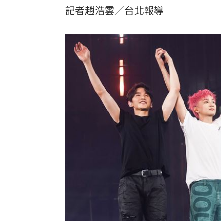
記者趙浩雲／台北報導
8國球員齊聚高雄 Formosa 7s掀足球
理想混蛋號召粉絲跨海追星吃美食！
18: