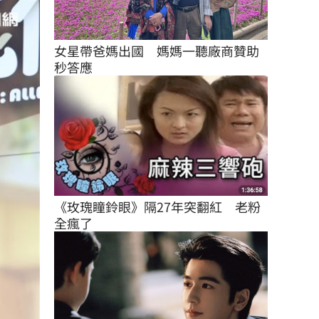
女星帶爸媽出國　媽媽一聽廠商贊助
秒答應
《玫瑰瞳鈴眼》隔27年突翻紅　老粉
全瘋了