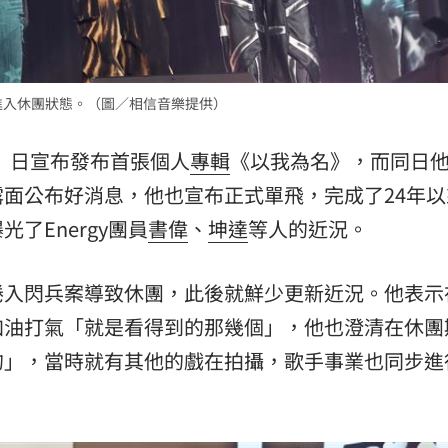
後就進入休團狀態。（圖／相信音樂提供）
）日宣布發布首張個人
專輯
《以我為名》，而同日
面公布好消息，他也宣布正式單飛，完成了24年以
了Energy團員
書偉
、
坤達
等人的近況。
捲入閃兵案導致休團，此後就鮮少更新近況。他表示
加油打氣「就是看得到的那幾個」，他也澄清在休團
的」，當時就有其他的戲在拍攝，歌手事業也同步進