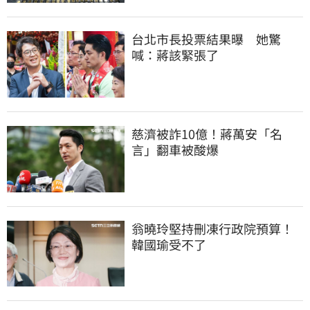
台北市長投票結果曝　她驚
喊：蔣該緊張了
慈濟被詐10億！蔣萬安「名
言」翻車被酸爆
翁曉玲堅持刪凍行政院預算！
韓國瑜受不了