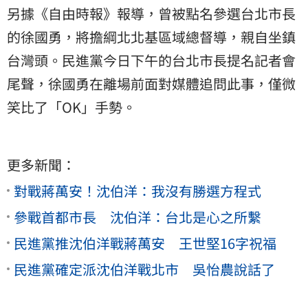
另據《自由時報》報導，曾被點名參選台北市長
的徐國勇，將擔綱北北基區域總督導，親自坐鎮
台灣頭。民進黨今日下午的台北市長提名記者會
尾聲，徐國勇在離場前面對媒體追問此事，僅微
笑比了「OK」手勢。
更多新聞：
對戰蔣萬安！沈伯洋：我沒有勝選方程式
參戰首都市長 沈伯洋：台北是心之所繫
民進黨推沈伯洋戰蔣萬安 王世堅16字祝福
民進黨確定派沈伯洋戰北市 吳怡農說話了