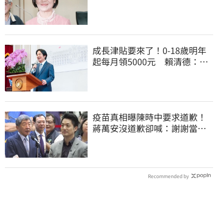
你思考一下
成長津貼要來了！0-18歲明年
起每月領5000元 賴清德：此
時不生更待何時
疫苗真相曝陳時中要求道歉！
蔣萬安沒道歉卻喊：謝謝當時
的「他們」
Recommended by