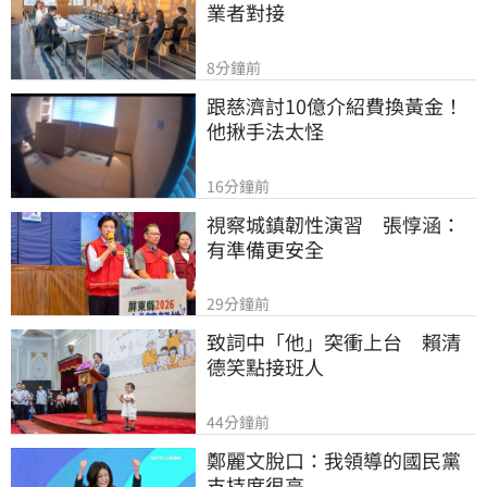
業者對接
8分鐘前
跟慈濟討10億介紹費換黃金！
他揪手法太怪
16分鐘前
視察城鎮韌性演習　張惇涵：
有準備更安全
29分鐘前
致詞中「他」突衝上台　賴清
德笑點接班人
44分鐘前
鄭麗文脫口：我領導的國民黨
支持度很高