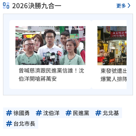
2026決勝九合一
更多
曾喊慈濟跟民進黨信誰！沈
東發號遭出征
伯洋開嗆蔣萬安
爆驚人排隊人
徐國勇
沈伯洋
民進黨
北北基
台北市長