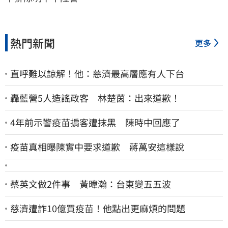
熱門新聞
更多
直呼難以諒解！他：慈濟最高層應有人下台
轟藍營5人造謠政客 林楚茵：出來道歉！
4年前示警疫苗掮客遭抹黑 陳時中回應了
疫苗真相曝陳實中要求道歉 蔣萬安這樣說
蔡英文做2件事 黃暐瀚：台東變五五波
慈濟遭詐10億買疫苗！他點出更麻煩的問題