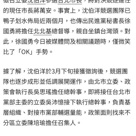
的現任市長蔣萬安。事實上，沈伯洋競選團隊已
鴨子划水佈局近兩個月，也傳出民進黨秘書長
徐
國勇
將擔任
北北基
總督導，親自坐鎮台灣頭。對
此，徐國勇今日被媒體問及相關議題時，僅微笑
比了「OK」手勢。
據了解，沈伯洋於3月下旬接獲徵詢後，競選團
隊也逐步成形並低調展開運作，由北市立委、政
策會執行長吳思瑤擔任總幹事，即將接任台北市
黨部主委的立委吳沛憶接下執行總幹事，負責基
層組織、對接市黨部輔選量能，政策面則找來不
分區立委陳培瑜擔任召集人。