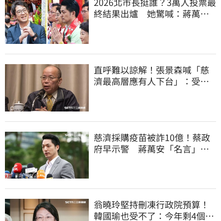
2026北市長挺誰？3萬人投票最
終結果出爐 她驚喊：蔣萬安
真該緊張了
直呼難以諒解！張景森喊「慈
濟最高層應有人下台」：受害
者是捐款的大眾
慈濟採購疫苗被詐10億！蔡政
府早示警 蔣萬安「名言」翻
車被酸爆
翁曉玲堅持刪凍行政院預算！
韓國瑜也受不了：今年剩4個月