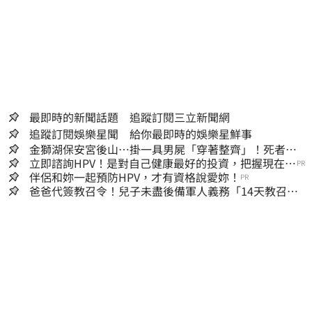
最即時的新聞話題 追蹤訂閱三立新聞網
追蹤訂閱娛樂星聞 給你最即時的娛樂星鮮事
金獅湖保安宮後山…掛一具男屍「穿著整齊」！死者身
份曝
立即諮詢HPV！是對自己健康最好的投資，把握現在不
PR
嫌晚！
伴侶和妳一起預防HPV，才有資格說愛妳！
PR
爸爸代簽教召令！兒子未盡後備軍人義務「14天教召不
去」換3個月刑期