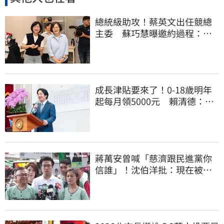
總統級助攻！蔡英文出任競總
主委 蘇巧慧曝邀約過程：她
一口答應
成長津貼要來了！0-18歲明年
起每月領5000元 賴清德：此
時不生更待何時
蔣萬安曾喊「慈濟跟民進黨你
信誰」！沈伯洋批：現在被發
現是胡扯