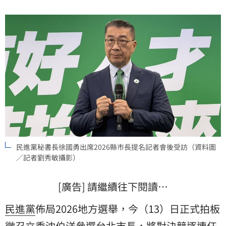
民進黨秘書長徐國勇出席2026縣市長提名記者會後受訪（資料圖
／記者劉秀敏攝影）
[廣告] 請繼續往下閱讀…
民進黨
佈局2026地方選舉，今（13）日正式拍板
徵召立委
沈伯洋
參選
台北市長
，將對決競逐連任