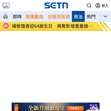
登入
即時
颱風動態
台股怎投資
政治
熱門
影音
袋登
楊紫瓊喜迎64歲生日 再奪影壇重量級殊
乳癌術
榮
兆