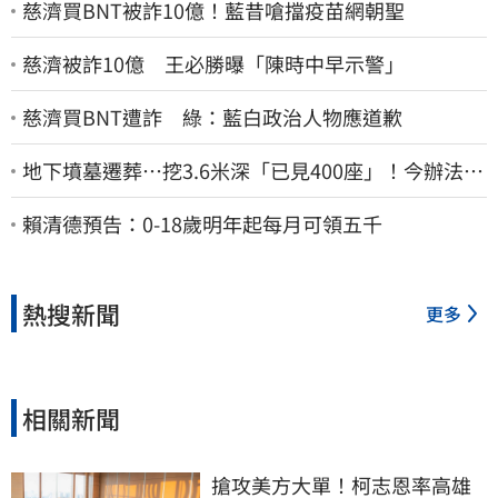
慈濟買BNT被詐10億！藍昔嗆擋疫苗網朝聖
慈濟被詐10億 王必勝曝「陳時中早示警」
慈濟買BNT遭詐 綠：藍白政治人物應道歉
地下墳墓遷葬…挖3.6米深「已見400座」！今辦法會
安撫祖先
賴清德預告：0-18歲明年起每月可領五千
熱搜新聞
更多
相關新聞
搶攻美方大單！柯志恩率高雄