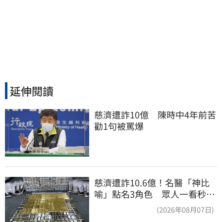
延伸閱讀
慈濟遭詐10億　陳時中4年前苦
勸1句被罵爆
慈濟遭詐10.6億！名醫「神比
喻」點名3角色 眾人一看秒懂
讚：好傳神
(2026年08月07日)