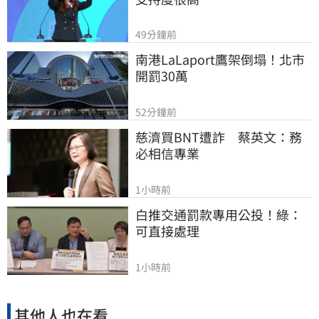
49分鐘前
南港LaLaport鷹架倒塌！北市
開罰30萬
52分鐘前
慈濟買BNT遭詐　蔡英文：務
必相信專業
1小時前
白推交通罰款專用公投！綠：
可直接處理
1小時前
其他人也在看