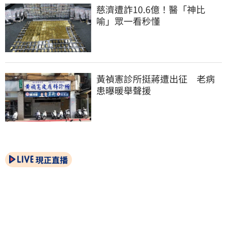
慈濟遭詐10.6億！醫「神比
喻」眾一看秒懂
黃禎憲診所挺蔣遭出征　老病
患曝暖舉聲援
現正直播