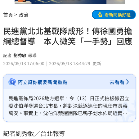
首頁
政治
看新聞換好禮
民進黨北北基戰隊成形！傳徐國勇擔
綱總督導 本人微笑「一手勢」回應
記者
劉秀敏
報導
2026/05/13 17:06:00
2026/05/13 18:44:29
更新
阿立幫你摘要新聞重點
去看看
民進黨佈局2026地方選舉，今（13）日正式拍板徵召立
委沈伯洋參選台北市長，將對決競逐連任的現任市長蔣
萬安。事實上，沈伯洋競選團隊已鴨子划水佈局近兩個
月，也傳出民進黨秘書長徐國勇將擔任北北基總督導，
親自坐鎮台灣頭。對此，徐國勇今日被媒體問及相關議
記者劉秀敏／台北報導
題時，僅微笑比了「OK」手勢。