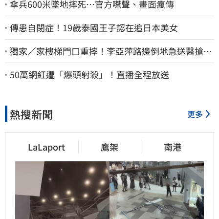
傘兵600米墜地摔死…官方噤聲、畫面瘋傳
傳患自閉症！19歲泰國王子認在追日本美女
獨家／家樓梯門口重摔！李亞萍路邊倒地急送醫搶
命 「最新傷況」曝
50萬網紅遭「爆頭射殺」！直播全程放送
熱搜新聞
更多
LaLaport
鷹架
南港