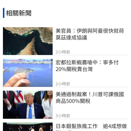
相關新聞
美官員：伊朗與阿曼很快就荷
莫茲達成協議
2小時前
宏都拉斯蝦農嗆中：寧多付
20%關稅賣台灣
2小時前
美通過制裁案！川普可課俄國
商品500%關稅
3小時前
日本銀髮族瘋工作　逾4成想做