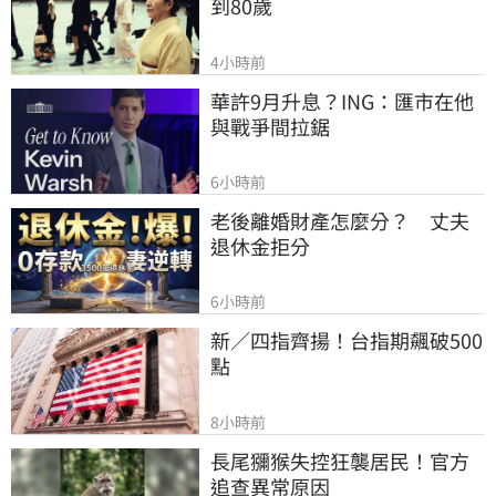
到80歲
4小時前
華許9月升息？ING：匯市在他
與戰爭間拉鋸
6小時前
老後離婚財產怎麼分？　丈夫
退休金拒分
6小時前
新／四指齊揚！台指期飆破500
點
8小時前
長尾獼猴失控狂襲居民！官方
追查異常原因