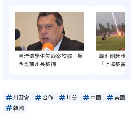
職涯剛起步　2
涉湮滅學生失蹤案證據　墨
「上場被雷劈
西哥前州長被捕
川習會
合作
川普
中國
美國
韓國