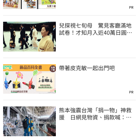
PR
兒探視七旬母 驚見客廳滿地
試卷！才知月入近40萬日圓
真相竟如此感人
帶著皮克敏一起出門吧
PR
熊本強震台灣「捐一物」神救
援 日網見物資、捐款喊：比
政府還有愛