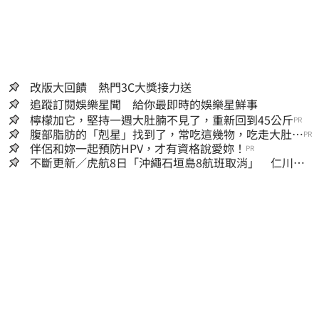
改版大回饋 熱門3C大獎接力送
追蹤訂閱娛樂星聞 給你最即時的娛樂星鮮事
檸檬加它，堅持一週大肚腩不見了，重新回到45公斤
PR
腹部脂肪的「剋星」找到了，常吃這幾物，吃走大肚
PR
囊，瘦出小蠻腰
伴侶和妳一起預防HPV，才有資格說愛妳！
PR
不斷更新／虎航8日「沖繩石垣島8航班取消」 仁川返
台班機提前1天起飛