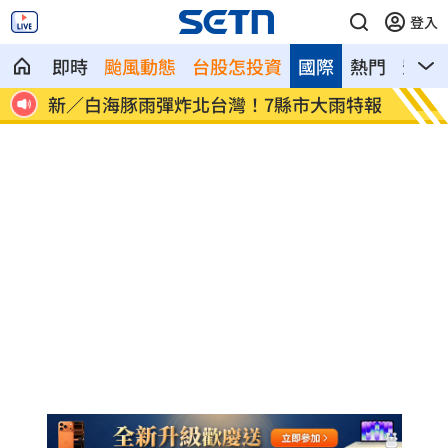
登入
即時
颱風動態
台股怎投資
國際
熱門
影音
o急道
新／白海豚雨彈炸北台灣！7縣市大雨特報
中士怕
曝