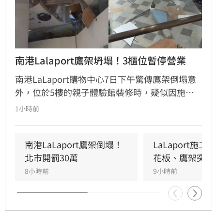
南港Lalaport鷹架坍塌！3櫃位暫停營業
南港LaLaport購物中心7日下午驚傳鷹架倒塌意
外，位於5樓的親子體驗館裝修時，疑似因施工
未固定妥當，導致鷹架與天花板崩落，現場粉塵
1小時前
瀰漫引發顧客驚慌。一名65歲婦人不幸遭砸傷，
頭部紅腫送醫後意識清楚。受此影響，業者宣布
3樓部分櫃位暫停營業，其餘區域則維持正常運
南港LaLaport鷹架倒塌！
LaLaport施
作，目前相關單位正積極介入調查，以確保商場
北市開罰30萬
花板、鷹架突掉
消費安全。
8小時前
9小時前