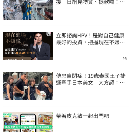
援 日網見物資、捐款喊：給
台灣統治算了
立即諮詢HPV！是對自己健康
最好的投資，把握現在不嫌
晚！
PR
傳患自閉症！19歲泰國王子捷
運牽手日本美女 大方認：
「我在追她」
帶著皮克敏一起出門吧