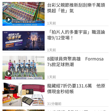
台彩父親節推新刮刮樂千萬頭
獎超「爸」氣
1天前
「拍片人的多重宇宙」職涯論
壇9/12登場！
1天前
8國球員齊聚高雄　Formosa 
7s掀足球熱潮
1天前
龍藏經7折仍要131.6萬　他原
價現金秒結帳
31分鐘前