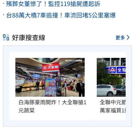
殯葬女董慘了！監控119搶屍遭起訴
台88萬大橋7車追撞！車流回堵5公里塞爆
好康搜查線
更多
白海豚豪雨開炸！大全聯搶1
全聯中元節最
元蔬菜
萬家福買1送1