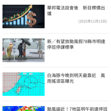
華邦電法說會後 新目標價出
爐
(2025年11月13日)
新／有望放颱風假?8縣市明達
停班停課標準
白海豚今晚到明天最靠近　風
雨搖滾區曝光
颱風逼近！7地區明午前達停班