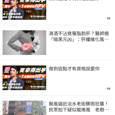
PR
滴酒不沾竟罹脂肪肝？醫師揭
「暗黑元凶」：肝纖維化風險
暴增3.77倍！
做到這點才有資格說愛你
PR
颱風逼近淡水老街驟雨狂襲！
民眾拍下疑似龍捲風 老樹遭