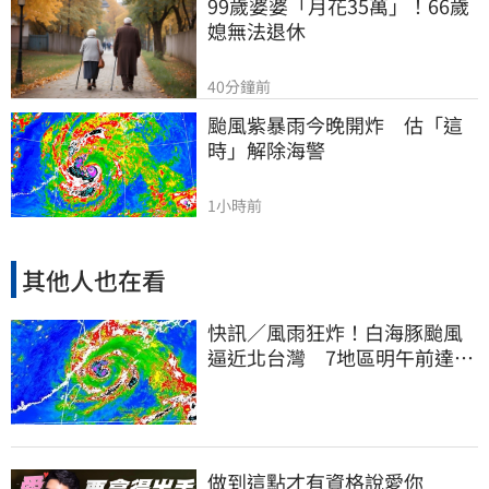
99歲婆婆「月花35萬」！66歲
媳無法退休
40分鐘前
颱風紫暴雨今晚開炸　估「這
時」解除海警
1小時前
其他人也在看
快訊／風雨狂炸！白海豚颱風
逼近北台灣 7地區明午前達停
班課標準
做到這點才有資格說愛你