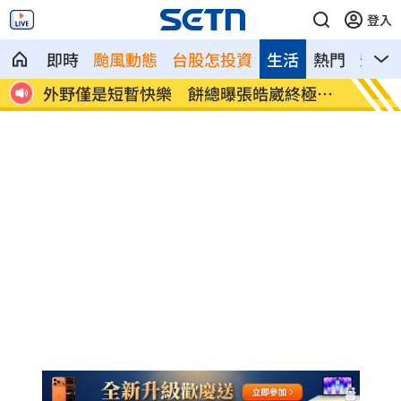
登入
即時
颱風動態
台股怎投資
生活
熱門
影音
法退休
外野僅是短暫快樂 餅總曝張皓崴終極目
想靠正
標