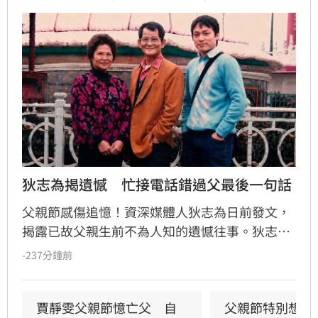
狄志為揭遺憾　忙接電話錯過父最後一句話
父親節感傷追憶！資深媒體人狄志為日前發文，
揭露已故父親生前不為人知的遺憾往事。狄志為
透露，父親一生以海為家，兩人相處時間極少，
-237分鐘前
甚至錯過他的婚禮。直到父親罹患胃癌末期，才
坦承當年曾悄悄現身婚宴現場，因愧對家人只敢
在門外落淚。最讓狄志為心碎的是，當年陪病重
賈靜雯父親節憶亡父　自
父親節特別想他