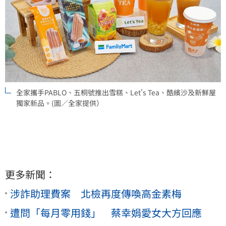
全家攜手PABLO、五桐號推出雪糕、Let's Tea、酷繽沙及新鮮屋
獨家新品。(圖／全家提供）
更多新聞：
涉詐助理費案 北檢再度傳喚高金素梅
遭問「每月零用錢」 蔡幸娟愛女大方回應