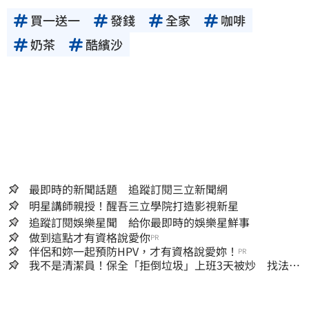
買一送一
發錢
全家
咖啡
奶茶
酷繽沙
最即時的新聞話題 追蹤訂閱三立新聞網
明星講師親授！醒吾三立學院打造影視新星
追蹤訂閱娛樂星聞 給你最即時的娛樂星鮮事
做到這點才有資格說愛你
PR
伴侶和妳一起預防HPV，才有資格說愛妳！
PR
我不是清潔員！保全「拒倒垃圾」上班3天被炒 找法院
討公道結果出爐