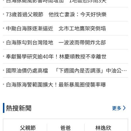
73歲首過父親節 他找亡妻淚：今天好快樂
中颱白海豚逐漸逼近 北市工地鷹架突倒塌
白海豚勾到台灣陸地 一波波雨帶開炸北部
奉獻醫學研究逾40年！林慶順教授不幸離世
國際油價仍處高檔 「下週國內是否調漲」中油公布
了
白海豚海警範圍擴大！最新暴風圈侵襲率曝
熱搜新聞
更多
父親節
爸爸
林逸欣