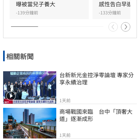
父親曬太陽時，自己因忙於接工作電話而忽視了
曝被當兒子養大
感性告白早逝父
父親，沒想到那竟是父子最後的相處，父親回房
-139分鐘前
-133分鐘前
後便陷入永眠。這段錯過的對話成為他20年來心
中最深的遺憾，他以此感嘆，有些電話晚點接沒
關係，但錯過的親情與話語，可能再也無法挽
回，呼籲大眾珍惜身邊親人。
相關新聞
台新新光金控淨零論壇 專家分
享永續治理
1天前
商場戰國來臨　台中「頂奢大
道」逐漸成形
1天前