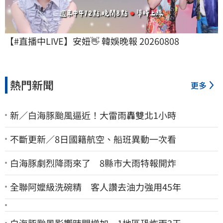
【#直播中LIVE】安妞👋 韓娛晚報 20260808
熱門新聞
更多
新／白海豚颱風逼近！大雷雨轟雙北1小時
不斷更新／8日國籍航空、船班異動一次看
白海豚劇烈降雨來了 8縣市大雨特報開炸
全聯阿嬤級洗碗精 客人讚去油力強用45年
白海豚颱風影響時間增加 1地區恐炸雨3天