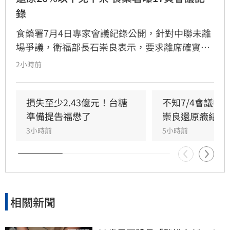
錄
食藥署7月4日專家會議紀錄公開，針對中聯未離
場爭議，衛福部長石崇良表示，要求離席確實是
較理想安排，但第二階段會議未直接涉及利害關
2小時前
係，主席已控制會議進行，中聯未發言。
損失至少2.43億元！台糖
不知7/4會議中
準備提告福懋了
崇良還原癥結點
3小時前
5小時前
相關新聞