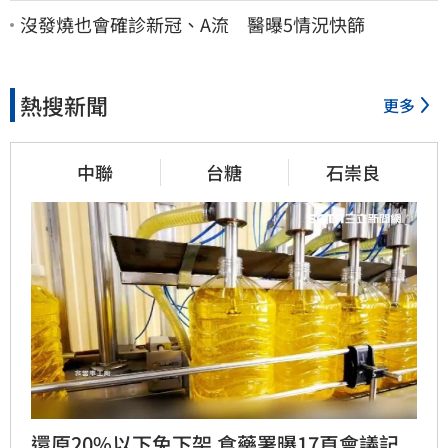
沒發燒也會確診新冠、A流 醫曝5情況快篩
熱搜新聞
更多
中聯
台糖
石崇良
還原20%以下免下架 食藥署曝17頁會議記