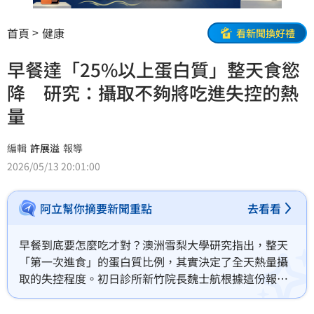
首頁
健康
看新聞換好禮
早餐達「25%以上蛋白質」整天食慾
降 研究：攝取不夠將吃進失控的熱
量
編輯
許展溢
報導
2026/05/13 20:01:00
阿立幫你摘要新聞重點
去看看
早餐到底要怎麼吃才對？澳洲雪梨大學研究指出，整天
「第一次進食」的蛋白質比例，其實決定了全天熱量攝
取的失控程度。初日診所新竹院長魏士航根據這份報告
指出，在一天開始時就讓蛋白質攝取達到15%或更高比
例的人，全日的總熱量攝取都會顯著降低，反之，若第