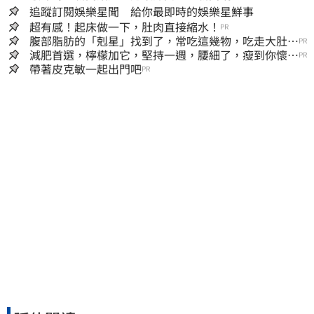
追蹤訂閱娛樂星聞 給你最即時的娛樂星鮮事
超有感！起床做一下，肚肉直接縮水！
PR
腹部脂肪的「剋星」找到了，常吃這幾物，吃走大肚
PR
囊，瘦出小蠻腰
減肥首選，檸檬加它，堅持一週，腰細了，瘦到你懷疑
PR
人生
帶著皮克敏一起出門吧
PR