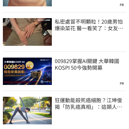
PR
私密處冒不明顆粒！20歲男怕
爆染菜花 醫一看笑了：女友常
誤會
009829掌握AI關鍵 大華韓國
KOSPI 50今強勢開募
PR
狂運動能殺死癌細胞？江坤俊
揭「防乳癌真相」：這類人可
降20%風險