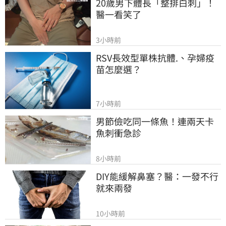
20歲男下體長「整排白刺」！
醫一看笑了
3小時前
RSV長效型單株抗體.、孕婦疫
苗怎麼選？
7小時前
男節儉吃同一條魚！連兩天卡
魚刺衝急診
8小時前
DIY能緩解鼻塞？醫：一發不行
就來兩發
10小時前