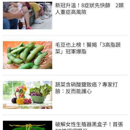
新冠升溫！8症狀先快篩　2類
人重症高風險
毛豆也上榜！醫揭「3高脂蔬
菜」冠軍爆脂
蔬菜含硝酸鹽致癌？專家打
臉：反而能護心
破解女性生殖器黑盒子！首張