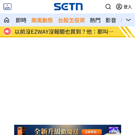
登入
即時
颱風動態
台股怎投資
熱門
影音
熱搜
產傳
以前沒EZWAY沒報關也買到？他：那叫走
駐英代
私