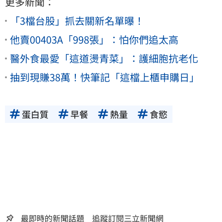
更多新聞：
「3檔台股」抓去關新名單曝！
他賣00403A「998張」：怕你們追太高
醫外食最愛「這道燙青菜」：護細胞抗老化
抽到現賺38萬！快筆記「這檔上櫃申購日」
蛋白質
早餐
熱量
食慾
最即時的新聞話題 追蹤訂閱三立新聞網