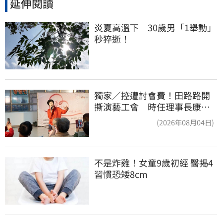
延伸閱讀
炎夏高溫下　30歲男「1舉動」
秒猝逝！
獨家／控遭討會費！田路路開
撕演藝工會 時任理事長康凱
回應了
(2026年08月04日)
不是炸雞！女童9歲初經 醫揭4
習慣恐矮8cm