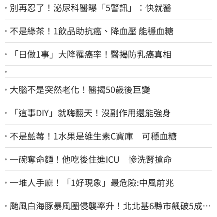
別再忍了！泌尿科醫曝「5警訊」：快就醫
不是綠茶！1飲品助抗癌、降血壓 能穩血糖
「日做1事」大降罹癌率！醫揭防乳癌真相
大腦不是突然老化！醫揭50歲後巨變
「這事DIY」就嗨翻天！沒副作用還能強身
不是藍莓！1水果是維生素C寶庫 可穩血糖
一碗奪命麵！他吃後住進ICU 慘洗腎搶命
一堆人手麻！「1好現象」最危險:中風前兆
颱風白海豚暴風圈侵襲率升！北北基6縣市飆破5成
1縣市「最高達67%」