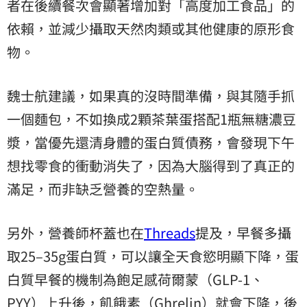
者在後續餐次會顯著增加對「高度加工食品」的
依賴，並減少攝取天然肉類或其他健康的原形食
物。
魏士航建議，如果真的沒時間準備，與其隨手抓
一個麵包，不如換成2顆茶葉蛋搭配1瓶無糖濃豆
漿，當優先還清身體的蛋白質債務，會發現下午
想找零食的衝動消失了，因為大腦得到了真正的
滿足，而非缺乏營養的空熱量。
另外，營養師杯蓋也在
Threads
提及，早餐多攝
取25–35g蛋白質，可以讓全天食慾明顯下降，蛋
白質早餐的機制為飽足感荷爾蒙（GLP-1、
PYY）上升後，飢餓素（Ghrelin）就會下降，後