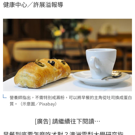
健康中心／許展溢報導
一餐蛋白質比例偏低，接下來恐怕會吃進失控的熱量。
營養師指出，不需特別戒澱粉，可以將早餐的主角從吐司換成蛋白
質。（示意圖／Pixabay）
[廣告] 請繼續往下閱讀…
早餐
到底要怎麼吃才對？澳洲雪梨大學研究指