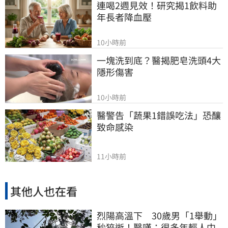
連喝2週見效！研究揭1飲料助
年長者降血壓
10小時前
一塊洗到底？醫揭肥皂洗頭4大
隱形傷害
10小時前
醫警告「蔬果1錯誤吃法」恐釀
致命感染
11小時前
其他人也在看
烈陽高溫下 30歲男「1舉動」
秒猝逝！醫嘆：很多年輕人中