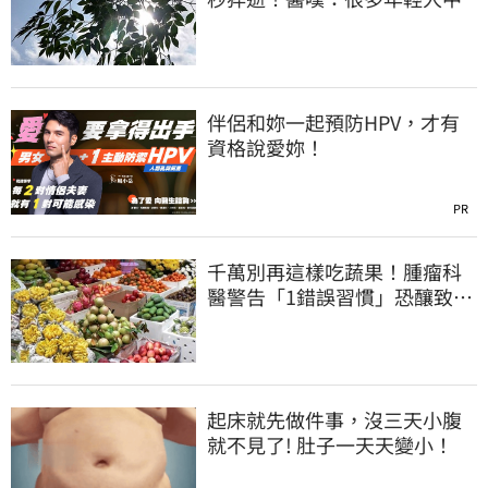
伴侶和妳一起預防HPV，才有
資格說愛妳！
PR
千萬別再這樣吃蔬果！腫瘤科
醫警告「1錯誤習慣」恐釀致命
感染
起床就先做件事，沒三天小腹
就不見了! 肚子一天天變小！