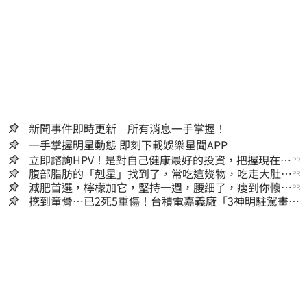
新聞事件即時更新 所有消息一手掌握！
一手掌握明星動態 即刻下載娛樂星聞APP
立即諮詢HPV！是對自己健康最好的投資，把握現在不
PR
嫌晚！
腹部脂肪的「剋星」找到了，常吃這幾物，吃走大肚
PR
囊，瘦出小蠻腰
減肥首選，檸檬加它，堅持一週，腰細了，瘦到你懷疑
PR
人生
挖到童骨…已2死5重傷！台積電嘉義廠「3神明駐駕畫面
曝光」