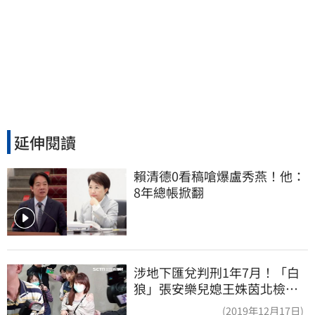
延伸閱讀
賴清德0看稿嗆爆盧秀燕！他：
8年總帳掀翻
涉地下匯兌判刑1年7月！「白
狼」張安樂兒媳王姝茵北檢報
到、今發監執行
(2019年12月17日)