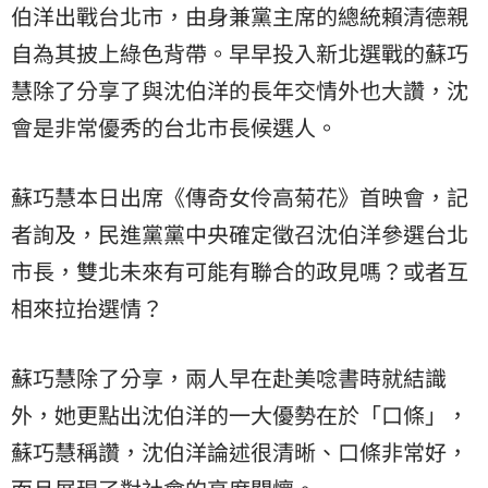
伯洋
出戰台北市，由身兼黨主席的總統賴清德親
自為其披上綠色背帶。早早投入新北選戰的
蘇巧
慧
除了分享了與沈伯洋的長年交情外也大讚，沈
會是非常優秀的台北市長候選人。
蘇巧慧本日出席《傳奇女伶高菊花》首映會，記
者詢及，民進黨黨中央確定徵召沈伯洋參選台北
市長，雙北未來有可能有聯合的政見嗎？或者互
相來拉抬選情？
蘇巧慧除了分享，兩人早在赴美唸書時就結識
外，她更點出沈伯洋的一大優勢在於「口條」，
蘇巧慧稱讚，沈伯洋論述很清晰、口條非常好，