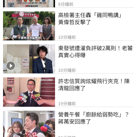
8分鐘前
高檢署主任轟「雞同鴨講」　
黃偉哲反擊了
10分鐘前
東發號遭灌負評破2萬則！老饕
真實心得曝
10分鐘前
許忠信質詢炫耀飛行夾克！陳
清龍回應了
19分鐘前
營養午餐「廚餘給弱勢吃」？
蔣萬安回應了