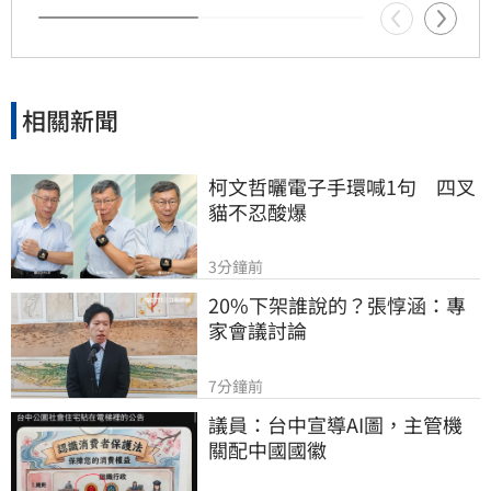
請公開發行及登錄興櫃，穩健邁向IPO之路，確
保投資人權益與市場信心不受動搖。
相關新聞
柯文哲曬電子手環喊1句　四叉
貓不忍酸爆
3分鐘前
20%下架誰說的？張惇涵：專
家會議討論
7分鐘前
議員：台中宣導AI圖，主管機
關配中國國徽