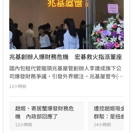
兆基創辦人爆財務危機　宏碁救火指派董座
國內包租代管龍頭兆基屋管創辦人李建成旗下公
司爆發財務爭議，引發外界關注。兆基屋管今(5)
日發布聲明澄清，公司與「趙姬投資」等企業財
12小時前
務法人各自獨立，營運資金穩健且無發行公司
債，上半年稅前EPS約3元，營運不受外界風波影
響。同時，董事會宣布由宏碁派任的李文詳接任
趙姬、寄居蟹爆發財務危
遭控趙姬吸金幫
董事長兼總經理，展現強化公司治理決心。兆基
機　內政部回應了
群駁：是扭曲抹
屋管強調，公司經營團隊將遵循上市櫃規範，持
12小時前
14小時前
續落實內部稽核，並按既定規劃於明年上半年申