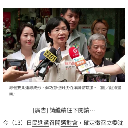
綠營雙北連線成形，蘇巧慧也對沈伯洋讚譽有加。（圖／翻攝畫
面）
[廣告] 請繼續往下閱讀…
今（13）日
民進黨
召開
選對會
，確定徵召立委
沈