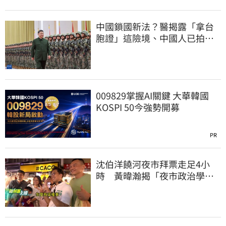
中國鎖國新法？醫揭露「拿台
胞證」這險境、中國人已拍很
多「視頻」在講
009829掌握AI關鍵 大華韓國
KOSPI 50今強勢開募
PR
沈伯洋饒河夜市拜票走足4小
時 黃暐瀚揭「夜市政治學」
籲蔣萬安做1事