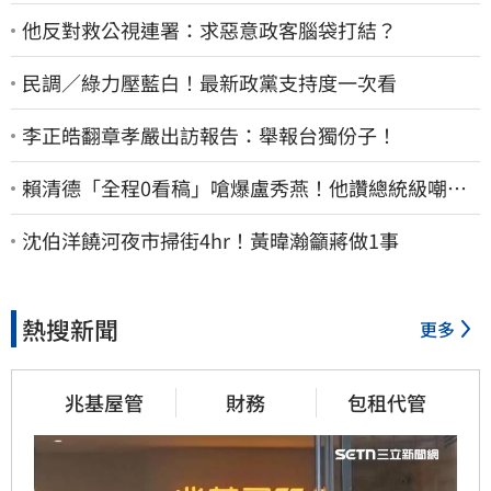
他反對救公視連署：求惡意政客腦袋打結？
民調／綠力壓藍白！最新政黨支持度一次看
李正皓翻章孝嚴出訪報告：舉報台獨份子！
賴清德「全程0看稿」嗆爆盧秀燕！他讚總統級嘲
諷：把8年總帳一次掀翻
沈伯洋饒河夜市掃街4hr！黃暐瀚籲蔣做1事
熱搜新聞
更多
兆基屋管
財務
包租代管