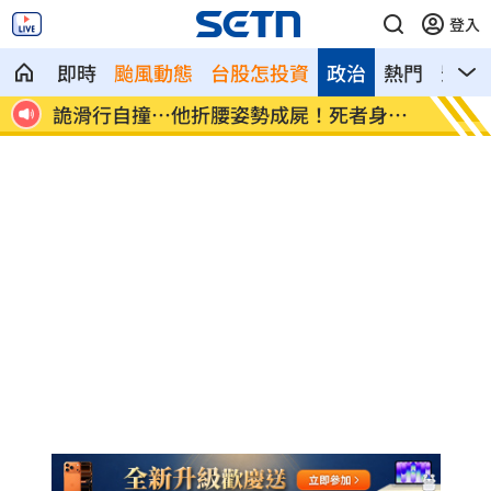
登入
即時
颱風動態
台股怎投資
政治
熱門
影音
討論
詭滑行自撞…他折腰姿勢成屍！死者身份
張韶涵
曝