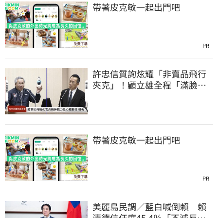
帶著皮克敏一起出門吧
PR
許忠信質詢炫耀「非賣品飛行
夾克」！顧立雄全程「滿臉問
號」
帶著皮克敏一起出門吧
PR
美麗島民調／藍白喊倒賴 賴
清德信任度45.4％「不減反