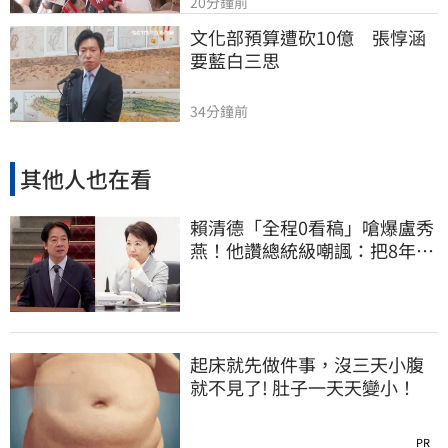
20分鐘前
文化部預算遭砍10億　張惇涵
要藍白三思
34分鐘前
其他人也在看
賴清德「全程0看稿」嗆爆盧秀
燕！他讚總統級嘲諷：把8年總
帳一次掀翻
起床就先做件事，沒三天小腹
就不見了! 肚子一天天變小！
PR