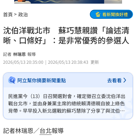
首頁
政治
看新聞換好禮
沈伯洋戰北市 蘇巧慧親讚「論述清
晰、口條好」：是非常優秀的參選人
記者
林瑞恩
報導
2026/05/13 20:35:00
2026/05/13 20:38:43
更新
阿立幫你摘要新聞重點
去看看
民進黨今（13）日召開選對會，確定徵召立委沈伯洋出
戰台北市，並由身兼黨主席的總統賴清德親自披上綠色
背帶。早早投入新北選戰的蘇巧慧除了分享了與沈伯洋
過往交情外，本日也大讚，沈會是非常優秀的台北市長
候選人。
記者林瑞恩／
台北
報導