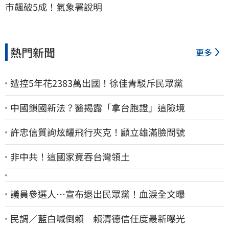
市飆破5成！氣象署說明
熱門新聞
更多
遭控5年花2383萬出國！徐佳青駁斥民眾黨
中國鎖國新法？醫揭露「拿台胞證」這險境
許忠信質詢炫耀飛行夾克！顧立雄滿臉問號
非中共！這國家竟吞台灣領土
議員參選人…宣布退出民眾黨！血淚全文曝
民調／藍白喊倒賴 賴清德信任度最新曝光