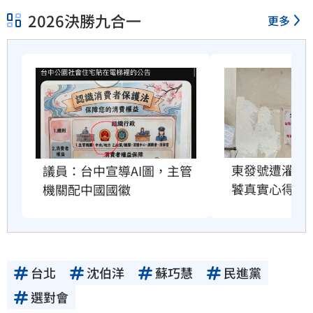
2026決勝九合一
更多
東發號遭灌負
議員：台中宣導AI圖，主管
饕真實心得曝
機關配中國國徽
台北
沈伯洋
蘇巧慧
民進黨
選對會