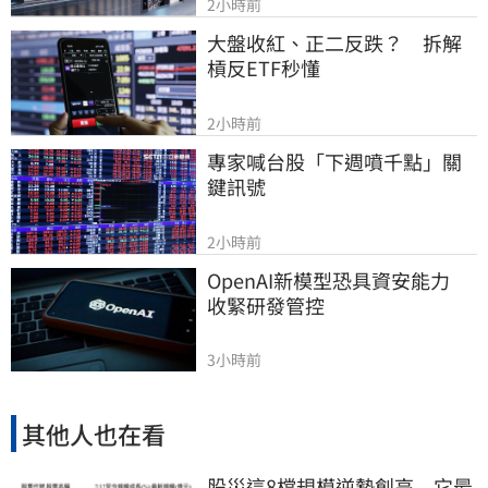
2小時前
大盤收紅、正二反跌？　拆解
槓反ETF秒懂
2小時前
專家喊台股「下週噴千點」關
鍵訊號
2小時前
OpenAI新模型恐具資安能力　
收緊研發管控
3小時前
其他人也在看
股災這8檔規模逆勢創高 它最