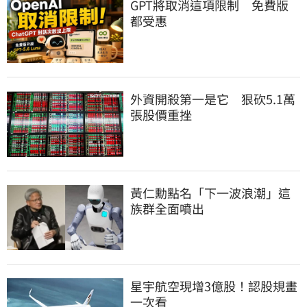
GPT將取消這項限制　免費版
都受惠
外資開殺第一是它　狠砍5.1萬
張股價重挫
黃仁勳點名「下一波浪潮」這
族群全面噴出
星宇航空現增3億股！認股規畫
一次看