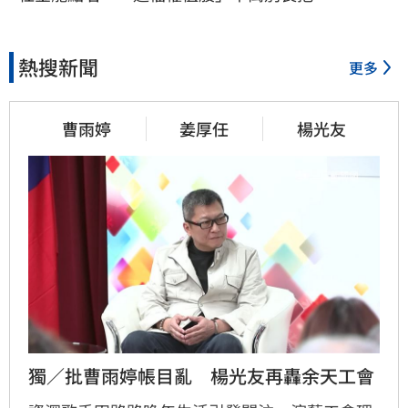
熱搜新聞
更多
曹雨婷
姜厚任
楊光友
獨／批曹雨婷帳目亂　楊光友再轟余天工會