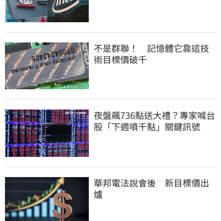
不是群聯！ 記憶體它靠這技
術目標價破千
夜盤飆736點送大禮？專家喊台
股「下週噴千點」關鍵訊號
華邦電法說會後 新目標價出
爐