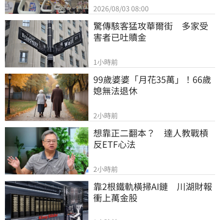
2026/08/03 08:00
驚傳駭客猛攻華爾街　多家受
害者已吐贖金
1小時前
99歲婆婆「月花35萬」！66歲
媳無法退休
2小時前
想靠正二翻本？　達人教戰槓
反ETF心法
2小時前
靠2根鐵軌橫掃AI鏈　川湖財報
衝上萬金股