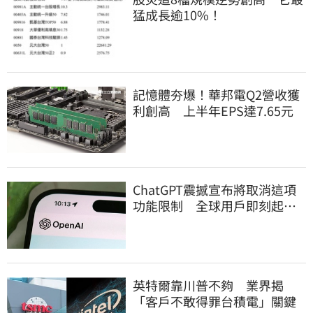
猛成長逾10%！
記憶體夯爆！華邦電Q2營收獲
利創高 上半年EPS達7.65元
ChatGPT震撼宣布將取消這項
功能限制 全球用戶即刻起
「免費」用到飽
英特爾靠川普不夠 業界揭
「客戶不敢得罪台積電」關鍵