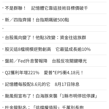
不是群聯！ 記憶體它靠這技術目標價破千
新／四指齊揚！台指期飆破500點
台股風向變了！他點3改變：資金往這族群
股災這8檔規模逆勢創高 它最猛成長逾10%
盤前／Fed升息警報降 台股反攻關鍵曝光
Q2獲利年增221% 愛普*EPS衝4.18元！
記憶體每股配8.6元的它 8月17日除息
颱風假宣布了！白海豚來襲「1縣市明停班停課」
杜金龍點名：「這檔權值股」千萬別長抱