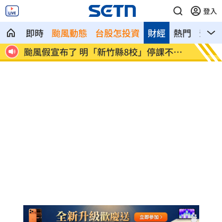
登入
即時
颱風動態
台股怎投資
財經
熱門
影音
哀怨
颱風假宣布了 明「新竹縣8校」停課不停
太陽下
班