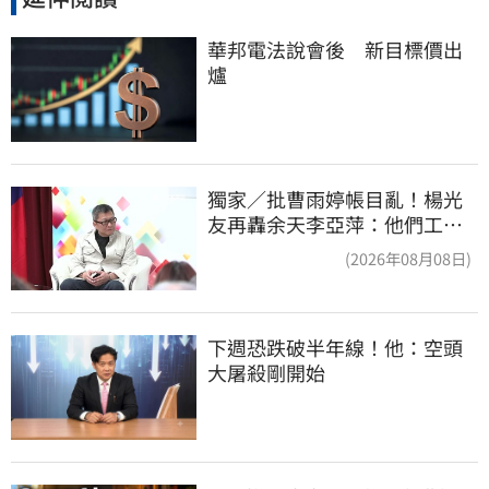
華邦電法說會後　新目標價出
爐
獨家／批曹雨婷帳目亂！楊光
友再轟余天李亞萍：他們工會
跟演藝圈沒關
(2026年08月08日)
下週恐跌破半年線！他：空頭
大屠殺剛開始