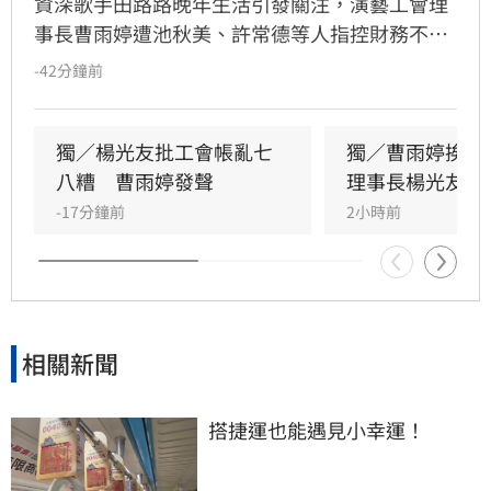
資深歌手田路路晚年生活引發關注，演藝工會理
事長曹雨婷遭池秋美、許常德等人指控財務不透
明及未照顧資深藝人，引發演藝圈軒然大波。針
-42分鐘前
對李亞萍提及余天過去經營工會的貢獻，前理事
長楊光友出面駁斥，澄清余天所屬工會與演藝工
會無關，更直言演藝圈工會林立現象混亂，強調
獨／楊光友批工會帳亂七
獨／曹雨婷挨轟
自己成立的台灣演藝人員協會運作順利，不願捲
八糟　曹雨婷發聲
理事長楊光友開
入紛爭。這場關於藝人工會權益與財務管理的爭
-17分鐘前
2小時前
議，隨著各界大咖發聲，讓演藝圈內部矛盾浮上
檯面，也凸顯了資深藝人照護制度的結構性問
題，引發社會廣泛關注與討論。
相關新聞
搭捷運也能遇見小幸運！