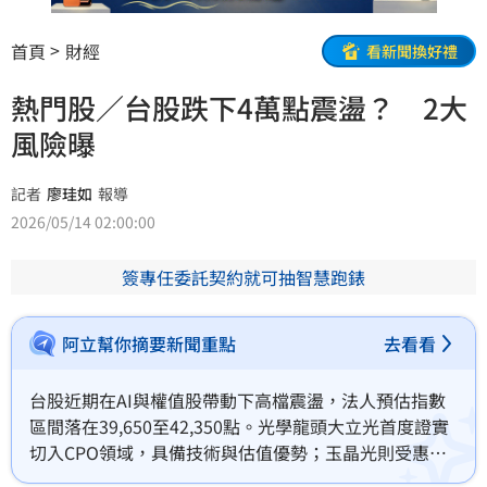
首頁
財經
看新聞換好禮
熱門股／台股跌下4萬點震盪？ 2大
風險曝
記者
廖珪如
報導
2026/05/14 02:00:00
簽專任委託契約就可抽智慧跑錶
阿立幫你摘要新聞重點
去看看
台股近期在AI與權值股帶動下高檔震盪，法人預估指數
區間落在39,650至42,350點。光學龍頭大立光首度證實
切入CPO領域，具備技術與估值優勢；玉晶光則受惠蘋
果新品周期，首季營收創同期新高。此外，強茂擴建越