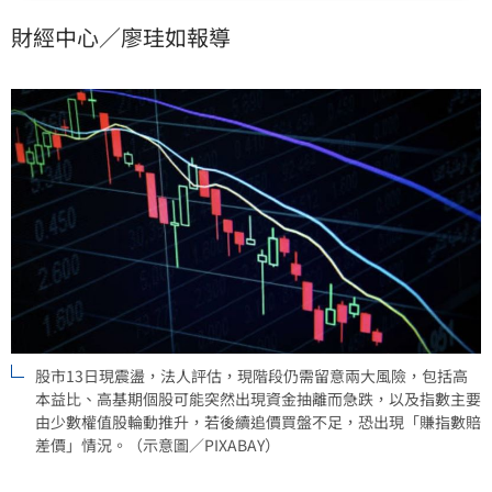
南廠搶攻車用與AI商機，創威連15個月營收成長並布局
財經中心／廖珪如報導
矽光子，華通則憑藉低軌衛星業務成為營運新動能。投
資人需留意高本益比風險，審慎評估AI及權值股後市表
現。
股市13日現震盪，法人評估，現階段仍需留意兩大風險，包括高
本益比、高基期個股可能突然出現資金抽離而急跌，以及指數主要
由少數權值股輪動推升，若後續追價買盤不足，恐出現「賺指數賠
差價」情況。（示意圖／PIXABAY）