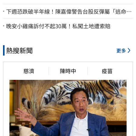
下週恐跌破半年線！陳嘉偉警告台股反彈屬「逃命
波」：空頭大屠殺剛開始
晚安小雞痛訴付不起30萬！私闖土地遭索賠
熱搜新聞
更多
慈濟
陳時中
疫苗