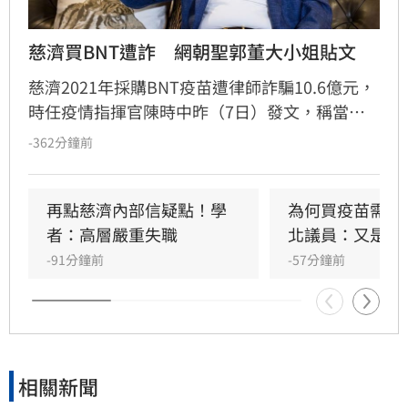
慈濟買BNT遭詐　網朝聖郭董大小姐貼文
慈濟2021年採購BNT疫苗遭律師詐騙10.6億元，
時任疫情指揮官陳時中昨（7日）發文，稱當年
早就苦口婆心要提防掮客，卻遭在野攻擊抹黑；
-362分鐘前
隨後綠營群起跟進，將慈濟受騙歸咎在野，強調
政府從未阻擋民間採購疫苗。然而另一派意見認
為，慈濟固然被當盤子詐騙，但和疫情爆發後疫
再點慈濟內部信疑點！學
為何買疫苗需要
苗確實不足，根本是兩碼事，批評綠營偷換概念
者：高層嚴重失職
北議員：又是中
洗記憶的手法太過粗糙。更有大批網友回顧郭台
-91分鐘前
-57分鐘前
銘2023年「大小姐說不要買」的貼文，認為內容
較符合當初疫苗採購受政治因素卡關或延遲的時
間線 。
相關新聞