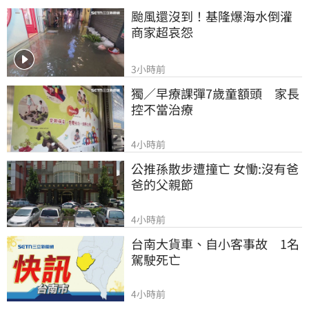
颱風還沒到！基隆爆海水倒灌 
商家超哀怨
3小時前
獨／早療課彈7歲童額頭　家長
控不當治療
4小時前
公推孫散步遭撞亡 女慟:沒有爸
爸的父親節
4小時前
台南大貨車、自小客事故　1名
駕駛死亡
4小時前