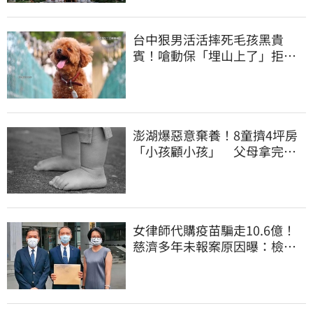
台中狠男活活摔死毛孩黑貴
賓！嗆動保「埋山上了」拒交
屍體 下場曝光
澎湖爆惡意棄養！8童擠4坪房
「小孩顧小孩」 父母拿完補
助落跑
女律師代購疫苗騙走10.6億！
慈濟多年未報案原因曝：檢警
上門才知被騙