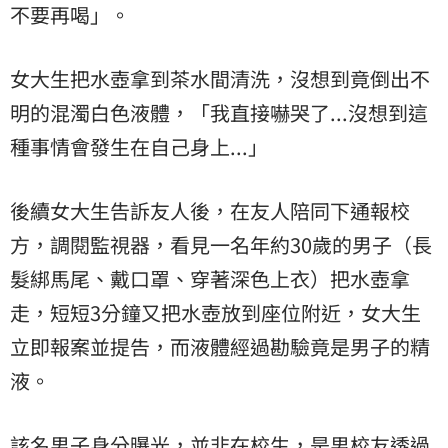
不要再喝」。
女大生把水壺拿到茶水間清洗，沒想到竟倒出不
明的混濁白色液體，「我直接嚇哭了...沒想到這
種事情會發生在自己身上...」
後續女大生告訴友人後，在友人陪同下通報校
方，調閱監視器，看見一名年約30歲的男子（長
髮綁馬尾、戴口罩、穿著深色上衣）把水壺拿
走，短短3分鐘又把水壺放到座位附近，女大生
立即報案並提告，而液體經過勘驗竟是男子的
精
液
。
該名男子身分曝光，並非在校生，是男
校友
透過