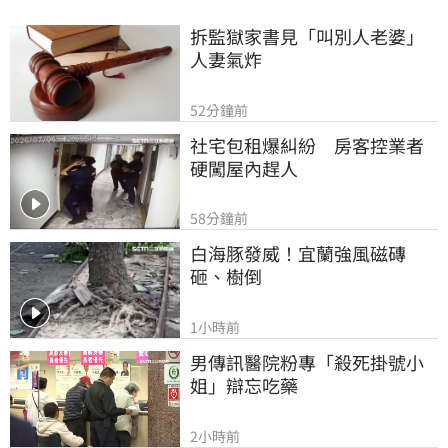
拆監獄家書見「叫別人老婆」
人妻氣炸
52分鐘前
社宅包租爆糾紛　房客控業者
硬闖屋內趕人
58分鐘前
白海豚發威！宜蘭強風磁磚
砸、樹倒
1小時前
男傳訊醫院粉專「殺死掛號小
姐」辯忘吃藥
2小時前