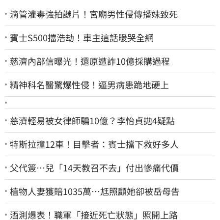
滴管灌毒強拍謎片！宮廟男性侵傳播妹致死
賓士S500擋浩劫！車主這話暖哭全網
慈濟內部信曝光！還原遭詐10億採購過程
精神科名醫驚爆性侵！逼男病患跪地硬上
慈濟輕易被女律師騙10億？李怡貞拋4疑點
特斯拉撞12車！目擊者：賓士擋下救好多人
父代簽…兒「14天教召不去」付出慘痛代價
植物人妻獲賠1035萬…尪照顧她卻被岳母告
酒測爆表！職軍「接近死亡狀態」照開上路