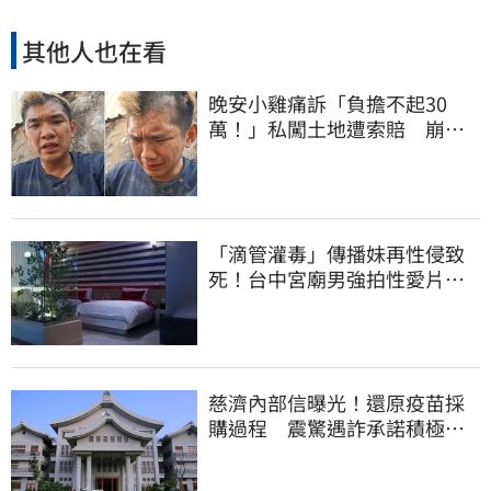
其他人也在看
晚安小雞痛訴「負擔不起30
萬！」私闖土地遭索賠 崩
潰：不接受漫天要價
「滴管灌毒」傳播妹再性侵致
死！台中宮廟男強拍性愛片
惡行曝光
慈濟內部信曝光！還原疫苗採
購過程 震驚遇詐承諾積極追
回善款