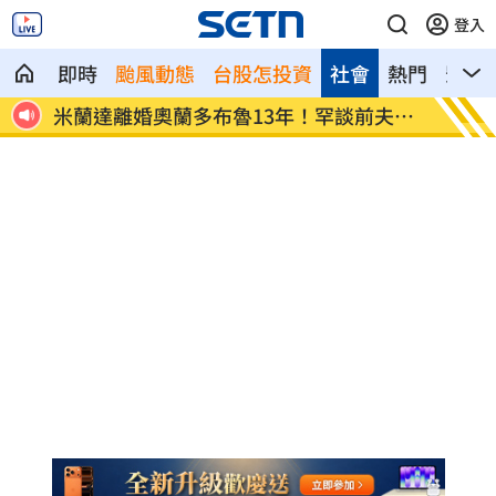
登入
即時
颱風動態
台股怎投資
社會
熱門
影音
夫互
美制裁杜拜加密幣交所！控助伊朗革命衛
美就業
隊
溫