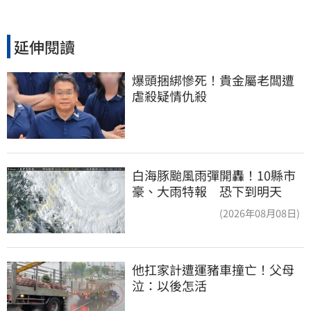
延伸閱讀
爆頭捆綁慘死！貴金屬老闆遭
虐殺疑情仇殺
白海豚颱風雨彈開轟！10縣市
豪、大雨特報 恐下到明天
(2026年08月08日)
他扛家計遭運豬車撞亡！父母
泣：以後怎活