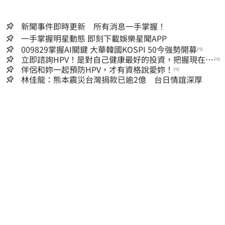
新聞事件即時更新 所有消息一手掌握！
一手掌握明星動態 即刻下載娛樂星聞APP
009829掌握AI關鍵 大華韓國KOSPI 50今強勢開募
PR
立即諮詢HPV！是對自己健康最好的投資，把握現在不
PR
嫌晚！
伴侶和妳一起預防HPV，才有資格說愛妳！
PR
林佳龍：熊本震災台灣捐款已逾2億 台日情誼深厚