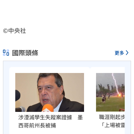
©中央社
國際頭條
更多
職涯剛起步　2
涉湮滅學生失蹤案證據　墨
「上場被雷劈
西哥前州長被捕