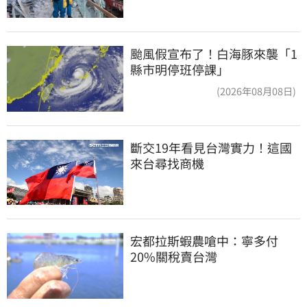
颱風假宣布了！白海豚來襲「1
縣市明停班停課」
(2026年08月08日)
斷交19年看見台灣實力！這國
來台尋找商機
宏都拉斯蝦農嗆中：寧多付
20%關稅賣台灣