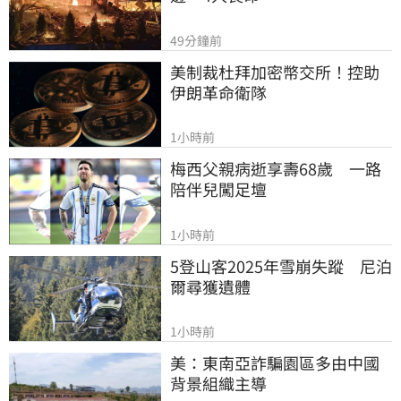
49分鐘前
美制裁杜拜加密幣交所！控助
伊朗革命衛隊
1小時前
梅西父親病逝享壽68歲　一路
陪伴兒闖足壇
1小時前
5登山客2025年雪崩失蹤　尼泊
爾尋獲遺體
1小時前
美：東南亞詐騙園區多由中國
背景組織主導