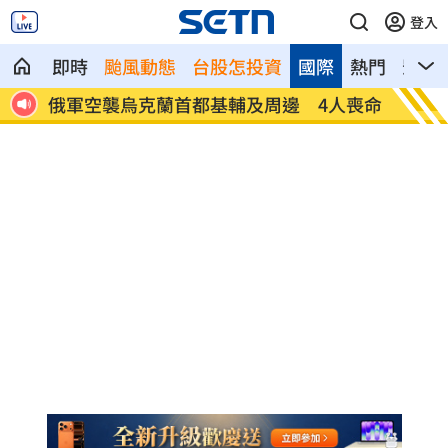
登入
即時
颱風動態
台股怎投資
國際
熱門
影音
人喪命
費仔確定成自由球員 下一步動向引人關
米蘭達
注
動