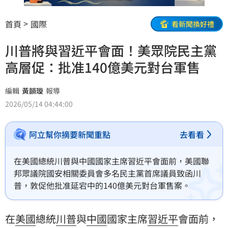
首頁
國際
看新聞換好禮
川普將與習近平會面！美眾院民主黨
高層促：批准140億美元對台軍售
編輯
黃韻璇
報導
2026/05/14 04:44:00
阿立幫你摘要新聞重點
去看看
在美國總統川普與中國國家主席習近平會面前，美國聯
邦眾議院國安相關委員會多名民主黨首席議員致函川
普，敦促他批准延宕中的140億美元對台軍售案。
在
美國
總統
川普
與
中國
國家主席
習近平
會面前，