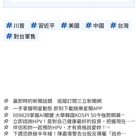
川普
習近平
美國
中國
台灣
對台軍售
最即時的新聞話題 追蹤訂閱三立新聞網
一手掌握明星動態 即刻下載娛樂星聞APP
009829掌握AI關鍵 大華韓國KOSPI 50今強勢開募
PR
立即諮詢HPV！是對自己健康最好的投資，把握現在不
PR
嫌晚！
伴侶和妳一起預防HPV，才有資格說愛妳！
PR
下週恐跌破半年線！陳嘉偉警告台股反彈屬「逃命