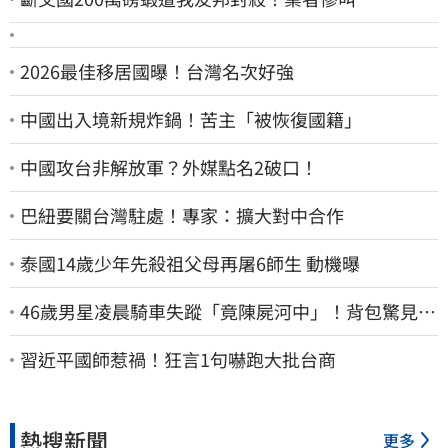
2026最佳移居國曝！台灣名次好強
中國出入境新規炸鍋！苦主「被恢復國籍」
中國攻台非解放軍？外媒點名2破口！
巴紐要關台灣駐處！專家：擴大對中合作
泰國14歲少年先殺祖父母再屠6師生 動機曝
46歲男星凌晨騎車失蹤「竟陳屍河中」！背包驚見
20kg水泥塊 死因成謎
習近平國師惹禍！狂言1句嚇跑大批台商
熱搜新聞
更多