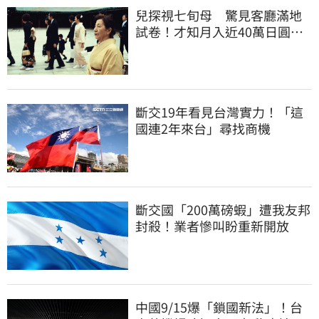
兒探視七旬母 驚見客廳滿地
試卷！才知月入近40萬日圓
真相竟如此感人
斷交19年看見台灣實力！「這
國連2年來台」尋找商機
斷交國「200萬磅蝦」遭我友邦
封殺！業者慘叫盼重新開放
中國9/15爆「鎖國新法」！台