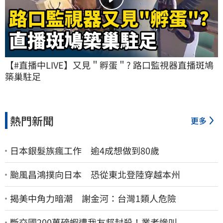
【#直播中LIVE】又見＂孵蛋＂? 路口監視器直播斑鳩
築巢駐足
熱門新聞
更多
日本銀髮族瘋工作 逾4成想做到80歲
颱風昌鴻撲向日本 恐從東北登陸穿越本州
揭美中角力暗潮 謝金河：台灣1類人危險
斷交國200萬磅蝦遭我友邦封殺！業者慘叫