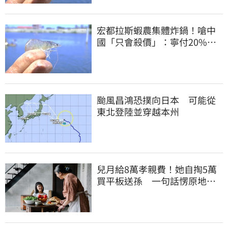
宏都拉斯蝦農集體炸鍋！嗆中
國「只會殺價」：寧付20%關
稅賣白蝦給台灣
颱風昌鴻恐撲向日本 可能從
東北登陸並穿越本州
兒月給8萬孝親費！她自掏5萬
買平板送孫 一句話愣原地
「傷心不已」