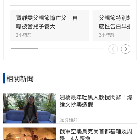
甚至錯過他的婚禮。直到父親罹患胃癌末期，才
坦承當年曾悄悄現身婚宴現場，因愧對家人只敢
在門外落淚。最讓狄志為心碎的是，當年陪病重
賈靜雯父親節憶亡父　自
父親節特別想他
父親曬太陽時，自己因忙於接工作電話而忽視了
曝被當兒子養大
感性告白早逝父
父親，沒想到那竟是父子最後的相處，父親回房
2小時前
2小時前
後便陷入永眠。這段錯過的對話成為他20年來心
中最深的遺憾，他以此感嘆，有些電話晚點接沒
關係，但錯過的親情與話語，可能再也無法挽
回，呼籲大眾珍惜身邊親人。
相關新聞
劍橋最年輕黑人教授閃辭！爆
論文抄襲造假
30分鐘前
俄軍空襲烏克蘭首都基輔及周
邊　4人喪命