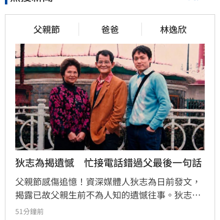
父親節
爸爸
林逸欣
狄志為揭遺憾　忙接電話錯過父最後一句話
父親節感傷追憶！資深媒體人狄志為日前發文，
揭露已故父親生前不為人知的遺憾往事。狄志為
透露，父親一生以海為家，兩人相處時間極少，
51分鐘前