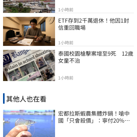
1小時前
ETF存到2千萬退休！他因1封
信重回職場
1小時前
泰國校園槍擊案增至9死　12歲
女童不治
1小時前
其他人也在看
宏都拉斯蝦農集體炸鍋！嗆中
國「只會殺價」：寧付20%關
稅賣白蝦給台灣