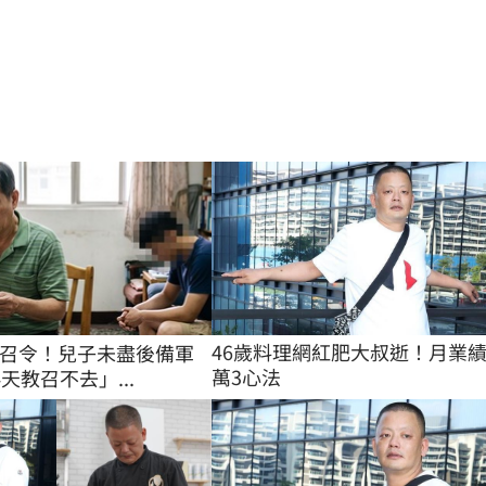
46歲料理網紅肥大叔逝！月業
召令！兒子未盡後備軍
萬3心法
天教召不去」...