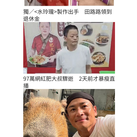
獨／<水玲瓏>製作出手　田路路領到
退休金
97萬網紅肥大叔驟逝　2天前才暴瘦直
播