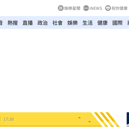
娛樂星聞
iNEWS
祝你健康
音
熱搜
直播
政治
社會
娛樂
生活
健康
國際
破千
17:48
6強
17:46
的
17:46
質
17:43
思
17:43
棄
17:38