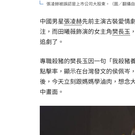
張凌赫被誤認是上市公司大股東。（圖／翻攝自
8國球員齊聚高雄 Formosa 7s掀足球
中國男星
張凌赫
先前主演古裝愛情
理想混蛋號召粉絲跨海追星吃美食！
18:
注，而田曦薇飾演的女主角
樊長玉
追劇了。
專職殺豬的樊長玉因一句「我殺豬
點擊率，顯示在台灣發文的侯佩岑
後，今天立刻跟媽媽學滷肉，想念大
中畫面。 ​​