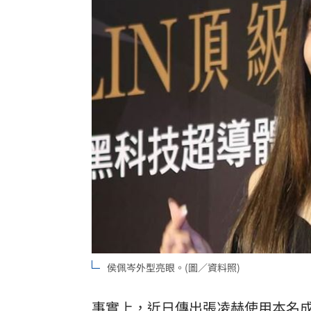
侯佩岑外型亮眼。(圖／資料照)
事實上，近日傳出張凌赫使用本名