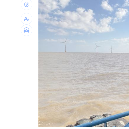
吉安鄉公所副主任酒駕！昔調侃李多慧
老朋友一個個走了 金馬影后悲憶謝賢
水電行惡火一家驚逃 疑「充電」釀災
日男大生遭虐殺火燒下體 主嫌一審判
台灣彩券開獎直播中
20:31
LIVE三立+24小時直播
15:27
三立iNEWS新聞台線上直播
18:00
商場戰國來臨 台中「頂奢大道」逐漸
台彩父親節推新刮刮樂千萬頭獎超「爸
「拍片人的多重宇宙」職涯論壇9/12登