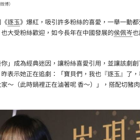
微博）
熱潮
10:00
劇《
逐玉
》爆紅，吸引許多粉絲的喜愛，一舉一動都
15
，也大受粉絲歡迎，如今長年在中國發展的
侯佩岑
也
養你」成為經典迷因，讓粉絲喜愛引用，並讓該劇創
，昨表示她正在追劇：「寶貝們，我也『逐玉』了，
家～（此時鍋裡正在滷著呢 香～）」，搭配切豬