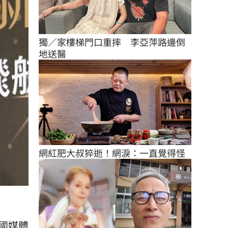
獨／家樓梯門口重摔　李亞萍路邊倒
地送醫
網紅肥大叔猝逝！網淚：一直覺得怪
國媒體