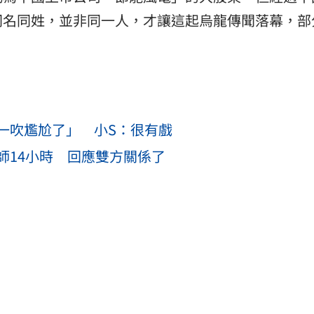
同名同姓，並非同一人，才讓這起烏龍傳聞落幕，部
一吹尷尬了」 小S：很有戲
師14小時 回應雙方關係了