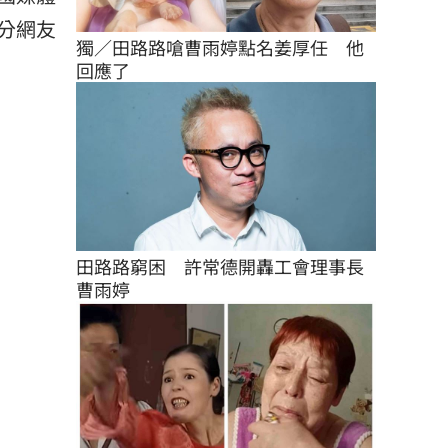
分網友
獨／田路路嗆曹雨婷點名姜厚任　他
回應了
田路路窮困　許常德開轟工會理事長
曹雨婷