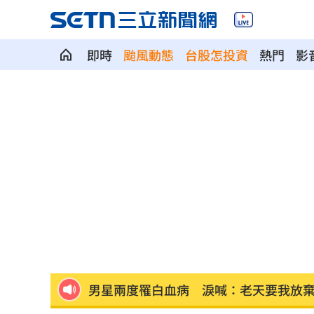
即時
颱風動態
台股怎投資
熱門
影
不是群聯！ 記憶體它靠這技術目標價
鄭怡靜輸宿敵王藝迪 橫濱冠軍戰止步1
家具行名片夾5百放機車 老闆：不是我放
衣服吸汗臭爆！內行揭密：夏天別穿2材
睡得久等於睡得好？醫揭真相：錯誤迷
男星兩度罹白血病 淚喊：老天要我放