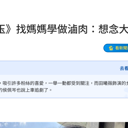
17:37
登台
17:36
玉》找媽媽學做滷肉：想念
殊榮
17:35
前兆
17:32
看新聞
挫
17:31
去
3天
17:31
慢
17:30
，吸引許多粉絲的喜愛，一舉一動都受到關注，而田曦薇飾演的
的侯佩岑也說上車追劇了。
G大門
17:30
太怪
17:29
警訊
17:27