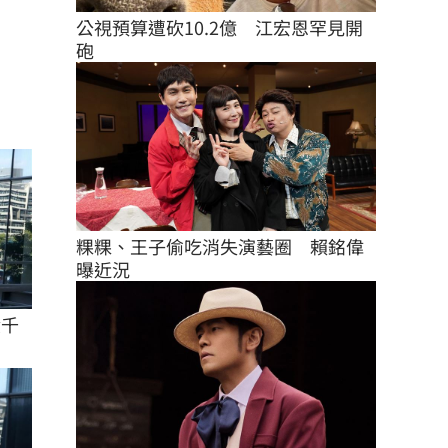
公視預算遭砍10.2億　江宏恩罕見開
砲
粿粿、王子偷吃消失演藝圈　賴銘偉
曝近況
績千