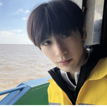
惹議
17:26
暖舉
17:26
17:24
無期
17:22
成形
12:00
」氣
12:00
場！
10:30