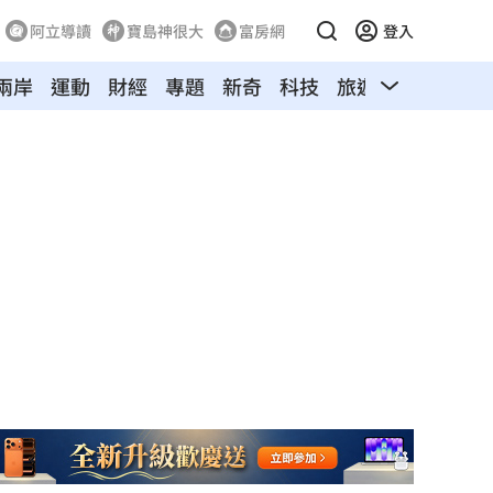
阿立導讀
寶島神很大
富房網
登入
兩岸
運動
財經
專題
新奇
科技
旅遊
汽車
寵物