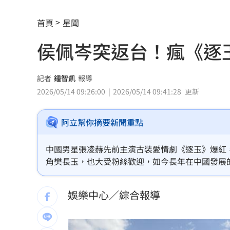
搶攻美方大單！柯志恩率高雄業者對接
首頁
星聞
男星突破極限 秀服遭丟披粉紅垃圾袋
侯佩岑突返台！瘋《逐
楊紫瓊喜迎64歲生日 再奪影壇重量級
乳癌術後腫成「大象手」?醫：恐1惡疾
記者
鍾智凱
報導
2026/05/14 09:26:00
2026/05/14 09:41:28
更新
外資開殺第一是它 狠砍5.1萬張股價重
阿立幫你摘要新聞重點
白海豚颱風影響時間增加 1地區恐炸雨
黃仁勳抗老祕密曝光！名醫揭4習慣老得
中國男星張凌赫先前主演古裝愛情劇《逐玉》爆紅
角樊長玉，也大受粉絲歡迎，如今長年在中國發展
不滿BLACKPINK十週年活動 日粉砸Y
娛樂中心／綜合報導
跟慈濟討10億介紹費換黃金！他揪手法
「跌倒」竟是奪命殺手！醫師揭露致命