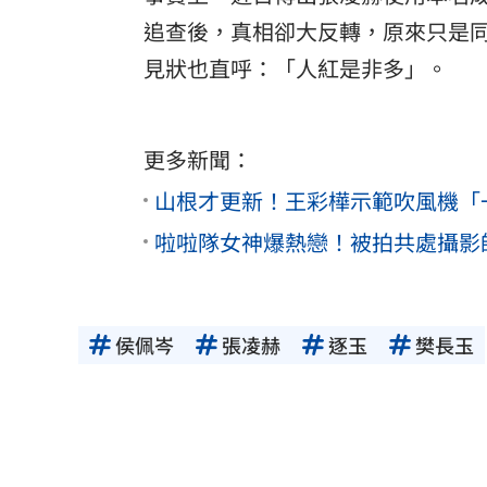
追查後，真相卻大反轉，原來只是
見狀也直呼：「人紅是非多」。
更多新聞：
山根才更新！王彩樺示範吹風機「
啦啦隊女神爆熱戀！被拍共處攝影
侯佩岑
張凌赫
逐玉
樊長玉