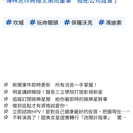
傳林志玲將接文策院董事 經紀公司證實了
坎城
玩命關頭
保羅沃克
馮迪索
新聞事件即時更新 所有消息一手掌握！
明星講師親授！醒吾三立學院打造影視新星
追蹤訂閱娛樂星聞 給你最即時的娛樂星鮮事
做到這點才有資格說愛你
PR
立即諮詢HPV！是對自己健康最好的投資，把握現在不
PR
嫌晚！
不幹演員了！甜美女星證實轉行「改開計程車」 驚人
收入全說了