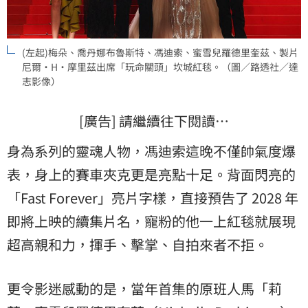
(左起)梅朵、喬丹娜布魯斯特、馮迪索、蜜雪兒羅德里奎茲、製片
尼爾·H·摩里茲出席「玩命關頭」坎城紅毯。（圖／路透社／達
志影像）
[廣告] 請繼續往下閱讀…
身為系列的靈魂人物，馮迪索這晚不僅帥氣度爆
表，身上的賽車夾克更是亮點十足。背面閃亮的
「Fast Forever」亮片字樣，直接預告了 2028 年
即將上映的續集片名，寵粉的他一上紅毯就展現
超高親和力，揮手、擊掌、自拍來者不拒。
更令影迷感動的是，當年首集的原班人馬「莉