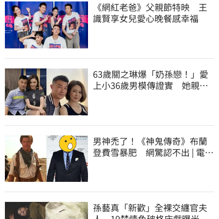
《網紅老爸》父親節特映 王
識賢享女兒愛心晚餐感幸福
63歲關之琳爆「奶孫戀！」愛
上小36歲男模傳證實 她親上
火線回應了
男神禿了！《神鬼傳奇》布蘭
登費雪暴肥 網驚認不出 | 電影
| 三立新聞網 SETN.COM
孫藝真「新歡」全裸交纏官夫
人 19禁情色破格床戲曝光