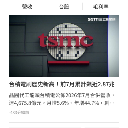
營收
台股
毛利率
台積電刷歷史新高！前7月累計飆近2.87兆
晶圓代工龍頭台積電公佈2026年7月合併營收，
達4,675.8億元，月增5.6%、年增44.7%，創下
單月歷史新高。今年前七月累計營收達2兆
-433分鐘前
8,720.64億元，年增37%，表現亮眼。台積電預
期第三季營收將持續成長，雖2奈米製程初期量