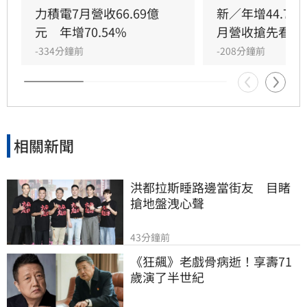
產及海外廠運作將對毛利率造成短期稀釋壓力，
力積電7月營收66.69億
新／年增44.7
但受惠於全球先進製程需求強勁，加上公司持續
元　年增70.54%
月營收搶先看
優化生產效率與成本控制，台積電對長期獲利表
-334分鐘前
-208分鐘前
現仍深具信心，市場亦看好後續營運成長動能。
相關新聞
洪都拉斯睡路邊當街友　目睹
搶地盤洩心聲
43分鐘前
《狂飆》老戲骨病逝！享壽71
歲演了半世紀