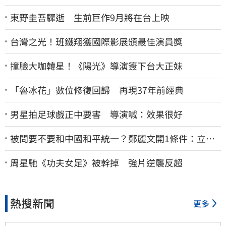
東野圭吾驟逝 生前巨作9月將在台上映
台灣之光！班鐵翔獲國際影展頒最佳演員獎
撞臉大咖韓星！《陽光》導演簽下台大正妹
「魯冰花」數位修復回歸 再現37年前經典
男星拍足球戲正中要害 導演喊：效果很好
被問要不要和中國和平統一？鄭麗文開1條件：立刻
春暖花開
周星馳《功夫女足》被幹掉 強片逆襲反超
熱搜新聞
更多