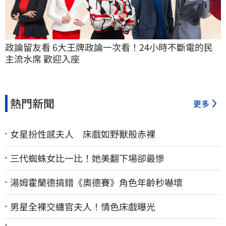
政論留友看 6大王牌政論一次看！24小時不斷電的民
主流水席 歡迎入座
熱門新聞
更多
女星扮性感夫人 床戲如野獸般赤裸
三代蜘蛛女比一比！她美翻下場卻最慘
湯姆霍蘭德搞錯《奧德賽》角色年齡秒嚇壞
男星全裸交纏官夫人！情色床戲曝光