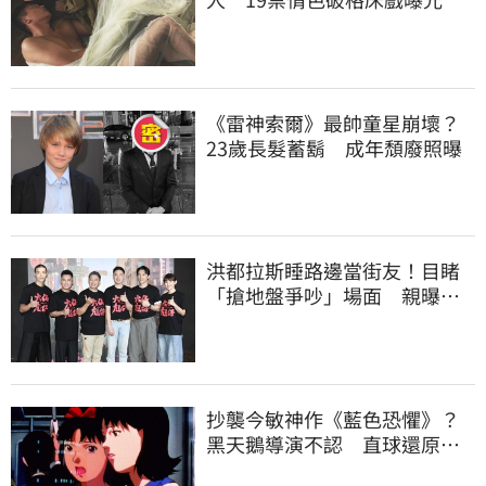
《雷神索爾》最帥童星崩壞？
23歲長髮蓄鬍 成年頹廢照曝
洪都拉斯睡路邊當街友！目睹
「搶地盤爭吵」場面 親曝震
撼體悟
抄襲今敏神作《藍色恐懼》？
黑天鵝導演不認 直球還原真
相