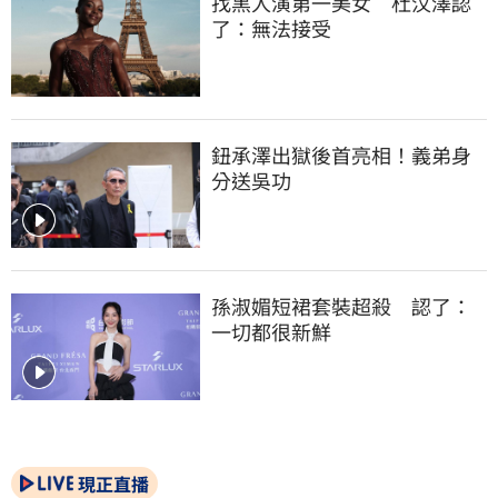
找黑人演第一美女　杜汶澤認
了：無法接受
鈕承澤出獄後首亮相！義弟身
分送吳功
孫淑媚短裙套裝超殺　認了：
一切都很新鮮
現正直播