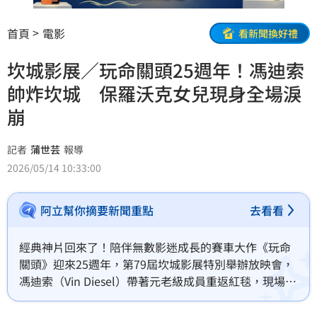
首頁
電影
看新聞換好禮
坎城影展／玩命關頭25週年！馮迪索
帥炸坎城 保羅沃克女兒現身全場淚
崩
記者
蒲世芸
報導
2026/05/14 10:33:00
阿立幫你摘要新聞重點
去看看
經典神片回來了！陪伴無數影迷成長的賽車大作《玩命
關頭》迎來25週年，第79屆坎城影展特別舉辦放映會，
馮迪索（Vin Diesel）帶著元老級成員重返紅毯，現場星
光熠熠、回憶殺滿點，讓粉絲尖叫到燒聲。