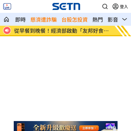
登入
即時
慈濟遭詐騙
台股怎投資
熱門
影音
熱
新作
從早餐到晚餐！經濟部啟動「友邦好食
明全台
力」
用」