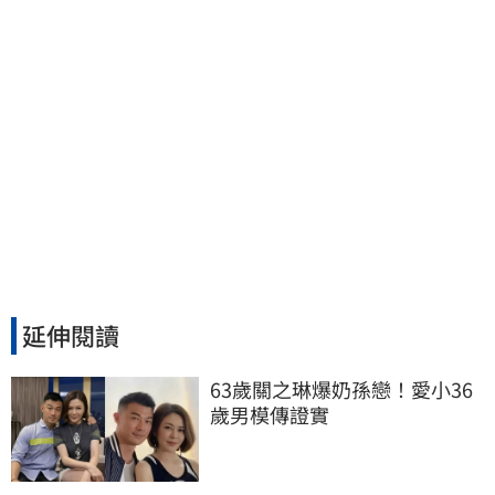
延伸閱讀
63歲關之琳爆奶孫戀！愛小36
歲男模傳證實