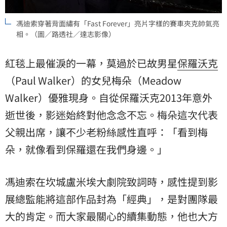
馮迪索穿著背面繡有「Fast Forever」亮片字樣的賽車夾克帥氣亮
相。（圖／路透社／達志影像）
紅毯上最催淚的一幕，莫過於已故男星
保羅沃克
（Paul Walker）的女兒梅朵（Meadow
Walker）優雅現身。自從保羅沃克2013年意外
逝世後，影迷始終對他念念不忘。梅朵這次代表
父親出席，讓不少老粉絲感性直呼：「看到梅
朵，就像看到保羅還在我們身邊。」
馮迪索在坎城盧米埃大劇院致詞時，感性提到影
展總監能將這部作品封為「經典」，是對團隊最
大的肯定。而大家最關心的續集動態，他也大方