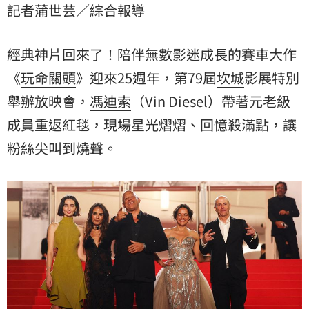
記者蒲世芸／綜合報導
經典神片回來了！陪伴無數影迷成長的賽車大作
《
玩命關頭
》迎來25週年，第79屆
坎城
影展特別
舉辦放映會，
馮迪索
（Vin Diesel）帶著元老級
成員重返紅毯，現場星光熠熠、回憶殺滿點，讓
粉絲尖叫到燒聲。