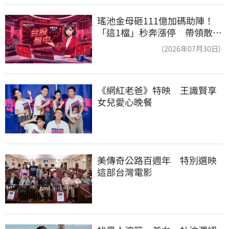
瑤池金母砸111億加碼助陣！
「這1檔」秒奔漲停 帶領散熱
雙雄點火
(2026年07月30日)
《網紅老爸》特映　王識賢享
女兒愛心晚餐
美傳奇公路百週年　特別選映
這部台灣電影