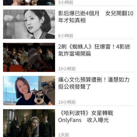
3小時前
影后爆已逝4個月　女兒鬧翻10
年才知真相
8小時前
2刷《蜘蛛人》狂爆雷！4影迷
氣炸當場開扁
19小時前
痛心文化預算遭刪！潘慧如力
挺公視發聲了
19小時前
《哈利波特》女星轉戰
OnlyFans　收入曝光
1天前