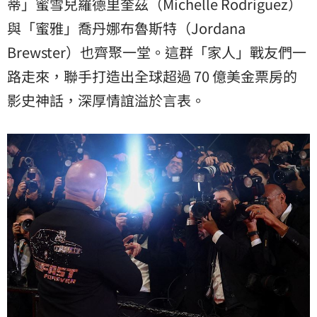
蒂」蜜雪兒羅德里奎茲（Michelle Rodriguez）
與「蜜雅」喬丹娜布魯斯特（Jordana
Brewster）也齊聚一堂。這群「家人」戰友們一
路走來，聯手打造出全球超過 70 億美金票房的
影史神話，深厚情誼溢於言表。