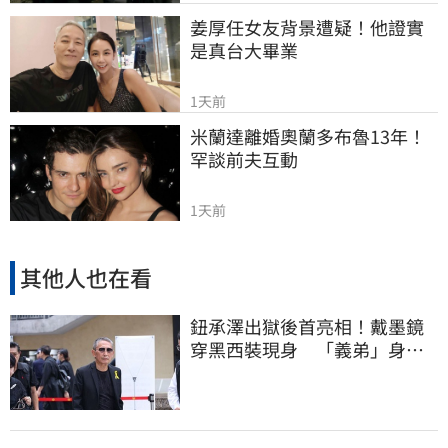
姜厚任女友背景遭疑！他證實
是真台大畢業
1天前
米蘭達離婚奧蘭多布魯13年！
罕談前夫互動
1天前
其他人也在看
鈕承澤出獄後首亮相！戴墨鏡
穿黑西裝現身 「義弟」身分
送吳功最後一程