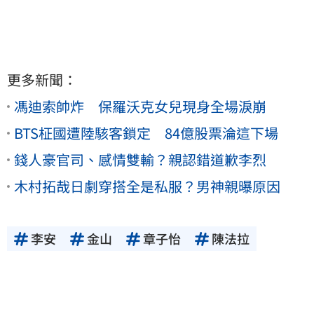
更多新聞：
馮迪索帥炸 保羅沃克女兒現身全場淚崩
BTS柾國遭陸駭客鎖定 84億股票淪這下場
錢人豪官司、感情雙輸？親認錯道歉李烈
木村拓哉日劇穿搭全是私服？男神親曝原因
李安
金山
章子怡
陳法拉