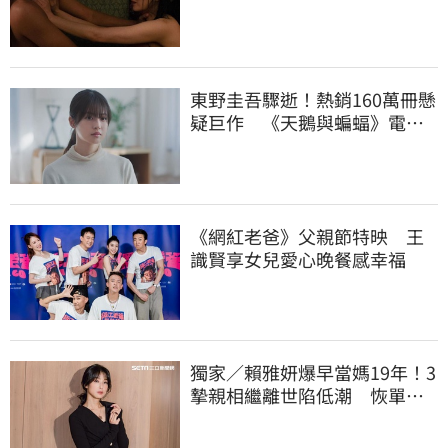
東野圭吾驟逝！熱銷160萬冊懸
疑巨作 《天鵝與蝙蝠》電影
將登台上映
《網紅老爸》父親節特映 王
識賢享女兒愛心晚餐感幸福
獨家／賴雅妍爆早當媽19年！3
摯親相繼離世陷低潮 恢單低
調升格天王嫂