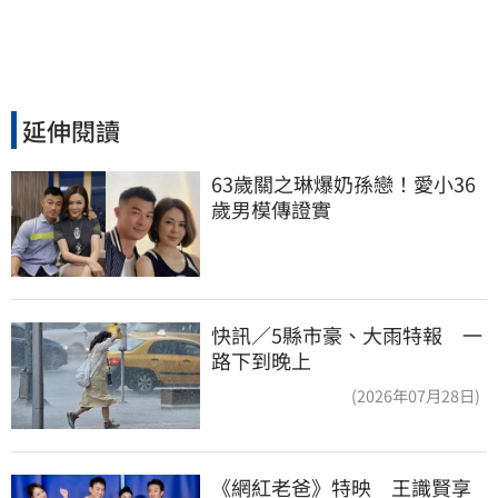
延伸閱讀
63歲關之琳爆奶孫戀！愛小36
歲男模傳證實
快訊／5縣市豪、大雨特報 一
路下到晚上
(2026年07月28日)
《網紅老爸》特映　王識賢享