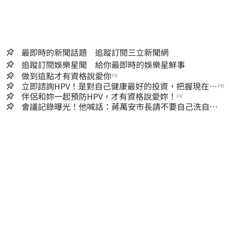
最即時的新聞話題 追蹤訂閱三立新聞網
追蹤訂閱娛樂星聞 給你最即時的娛樂星鮮事
做到這點才有資格說愛你
PR
立即諮詢HPV！是對自己健康最好的投資，把握現在不
PR
嫌晚！
伴侶和妳一起預防HPV，才有資格說愛妳！
PR
會議記錄曝光！他喊話：蔣萬安市長請不要自己洗自己
的記憶好嗎？