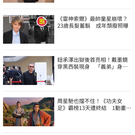
《雷神索爾》最帥童星崩壞？
23歲長髮蓄鬍 成年頹廢照曝
鈕承澤出獄後首亮相！戴墨鏡
穿黑西裝現身 「義弟」身分
送吳功最後一程
周星馳也擋不住！《功夫女
足》霸榜13天遭終結 1動畫強
片靠口碑反超