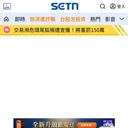
登入
即時
慈濟遭詐騙
台股怎投資
熱門
影音
熱
圓三哥
交易瀕危環尾狐猴遭查獲！將重罰150萬
開冷氣