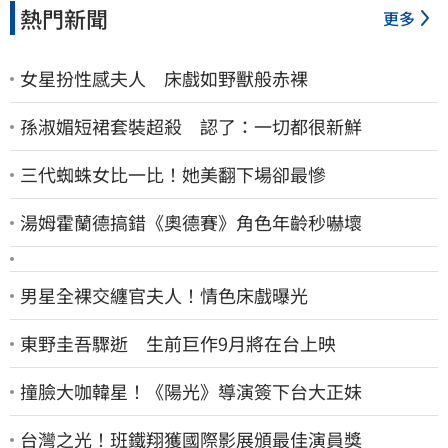
熱門新聞
更多
女星扮性感夫人 床戲如野獸般赤裸
孫淑媚短裙套裝超殺 認了：一切都很新鮮
三代蜘蛛女比一比！她美翻下場卻最慘
湯姆霍蘭德搞錯《奧德賽》角色年齡秒嚇壞
男星全裸交纏官夫人！情色床戲曝光
東野圭吾驟逝 生前巨作9月將在台上映
撞臉大咖韓星！《陽光》導演簽下台大正妹
台灣之光！班鐵翔獲國際影展頒最佳演員獎