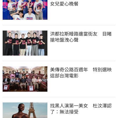
女兒愛心晚餐
洪都拉斯睡路邊當街友　目睹
搶地盤洩心聲
美傳奇公路百週年　特別選映
這部台灣電影
找黑人演第一美女　杜汶澤認
了：無法接受