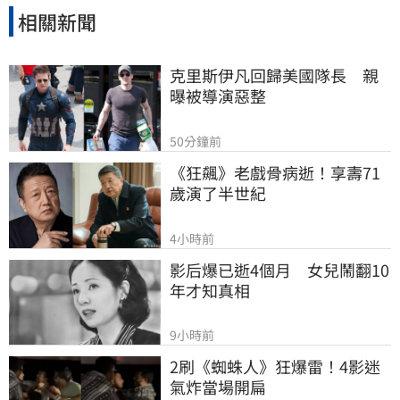
相關新聞
克里斯伊凡回歸美國隊長　親
曝被導演惡整
50分鐘前
《狂飆》老戲骨病逝！享壽71
歲演了半世紀
4小時前
影后爆已逝4個月　女兒鬧翻10
年才知真相
9小時前
2刷《蜘蛛人》狂爆雷！4影迷
氣炸當場開扁