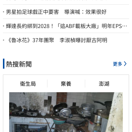
男星拍足球戲正中要害 導演喊：效果很好
輝達長約綁到2028！「這ABF載板大廠」明年EPS上
看22元 目標價至1000元
《魯冰花》37年團聚 李淑楨曝討厭古阿明
熱搜新聞
更多
衛生局
棄養
澎湖