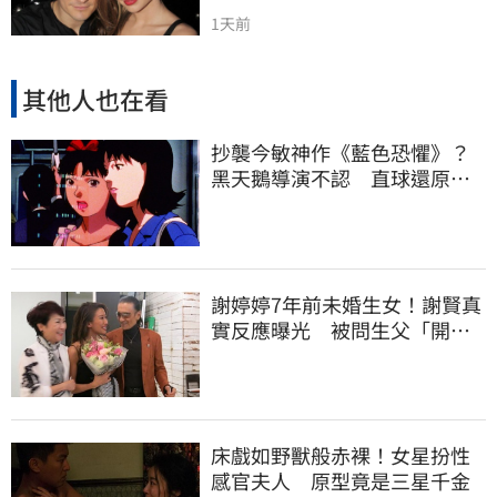
1天前
其他人也在看
抄襲今敏神作《藍色恐懼》？
黑天鵝導演不認 直球還原真
相
謝婷婷7年前未婚生女！謝賢真
實反應曝光 被問生父「開明
喊這句」
床戲如野獸般赤裸！女星扮性
感官夫人 原型竟是三星千金