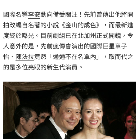
國際名導
李安
動向備受關注！先前曾傳出他將開
拍改編自名著的小說《
金山
的成色》，而最新進
度終於曝光。目前劇組已在北加州正式開鏡，令
人意外的是，先前瘋傳會演出的國際巨星
章子
怡
、
陳法拉
竟然「通通不在名單內」，取而代之
的是多位亮眼的新生代演員。