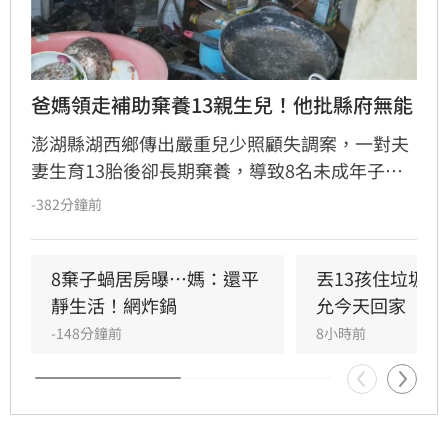
爸媽領走補助棄養13親生兒！他批縣府無能
澎湖縣湖西鄉傳出嚴重兒少照顧失調案，一對夫
妻生育13胎後卻長期棄養，導致8名未成年子女
擠在4坪小屋內「小孩養小孩」，生活慘況引發
-382分鐘前
社會譁然。縣議員許育愷揭露此事後，各界善心
湧入提供餐食救急，目前母親已返家，醫護評估
孩童健康無虞。然而，針對縣府處置被質疑慢半
8棄子蝸居房曝⋯媽：還平
丟13孩住垃圾
拍，前社會處長、律師桂祥晟重砲抨擊，主張縣
靜生活！網炸鍋
允今天回家
府應立即向法院聲請停止親權及保護令，以保障
-148分鐘前
8小時前
孩童權益。他更公開表示已備妥相關訴狀，呼籲
縣府展現鐵腕執法，切勿讓孩子淪為制度外的犧
牲品，應儘速介入給予實質保護與安置。