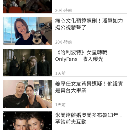
20小時前
痛心文化預算遭刪！潘慧如力
挺公視發聲了
20小時前
《哈利波特》女星轉戰
OnlyFans　收入曝光
1天前
姜厚任女友背景遭疑！他證實
是真台大畢業
1天前
米蘭達離婚奧蘭多布魯13年！
罕談前夫互動