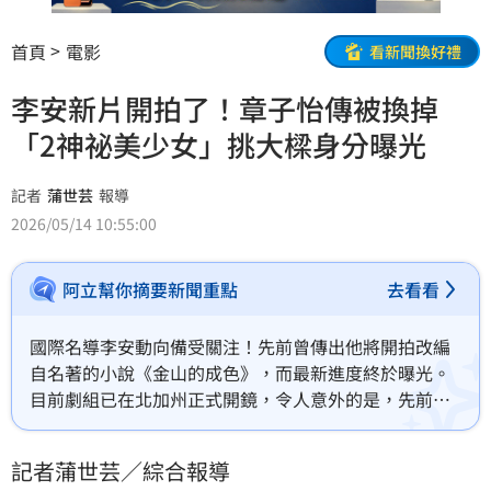
首頁
電影
看新聞換好禮
李安新片開拍了！章子怡傳被換掉
「2神祕美少女」挑大樑身分曝光
記者
蒲世芸
報導
2026/05/14 10:55:00
阿立幫你摘要新聞重點
去看看
國際名導李安動向備受關注！先前曾傳出他將開拍改編
自名著的小說《金山的成色》，而最新進度終於曝光。
目前劇組已在北加州正式開鏡，令人意外的是，先前瘋
傳會演出的國際巨星章子怡、陳法拉竟然「通通不在名
單內」，取而代之的是多位亮眼的新生代演員。
記者蒲世芸／綜合報導