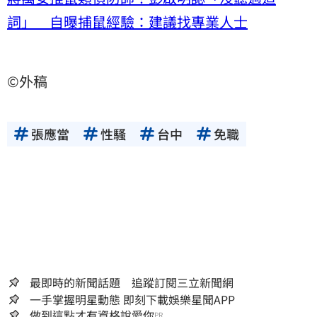
詞」 自曝捕鼠經驗：建議找專業人士
©外稿
張應當
性騷
台中
免職
最即時的新聞話題 追蹤訂閱三立新聞網
一手掌握明星動態 即刻下載娛樂星聞APP
做到這點才有資格說愛你
PR