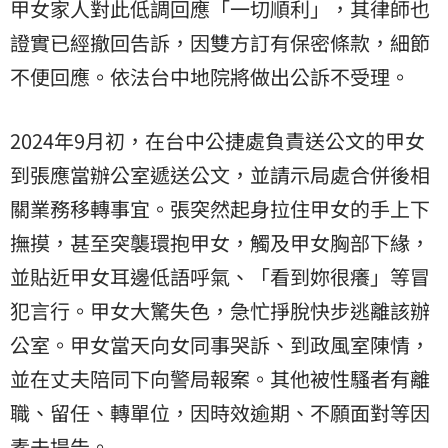
甲女家人對此低調回應「一切順利」，其律師也
證實已經撤回告訴，因雙方訂有保密條款，細節
不便回應。依法台中地院將做出公訴不受理。
2024年9月初，在台中公捷處負責送公文的甲女
到張應當辦公室遞送公文，並請示局處合併後相
關業務移轉事宜。張突然起身拉住甲女的手上下
撫摸，甚至突襲環抱甲女，觸及甲女胸部下緣，
並貼近甲女耳邊低語呼氣、「看到妳很癢」等冒
犯言行。甲女大驚失色，急忙掙脫快步逃離該辦
公室。甲女當天向女同事哭訴、到政風室陳情，
並在丈夫陪同下向警局報案。其他被性騷者有離
職、留任、轉單位，因時效逾期、不願面對等因
素未提告。