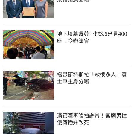
地下墳墓遷葬…挖3.6米見400
座！今辦法會
擋暴衝特斯拉「救很多人」賓
士車主身分曝
滴管灌毒強拍謎片！宮廟男性
侵傳播妹致死