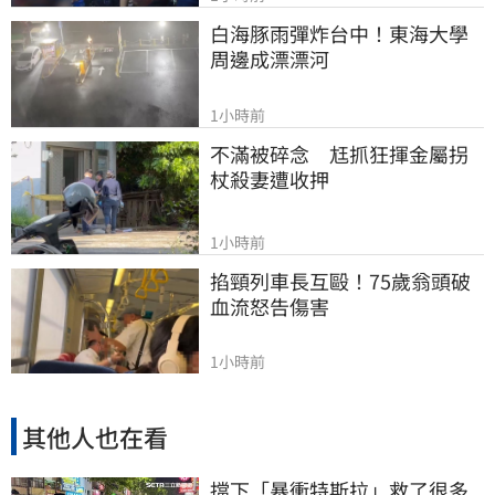
白海豚雨彈炸台中！東海大學
周邊成漂漂河
1小時前
不滿被碎念　尪抓狂揮金屬拐
杖殺妻遭收押
1小時前
掐頸列車長互毆！75歲翁頭破
血流怒告傷害
1小時前
其他人也在看
擋下「暴衝特斯拉」救了很多