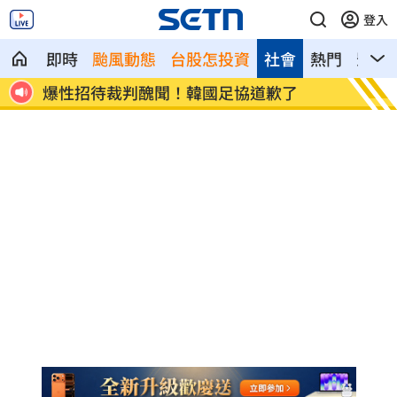
登入
即時
颱風動態
台股怎投資
社會
熱門
影音
課標準
爆性招待裁判醜聞！韓國足協道歉了
捲不倫
身