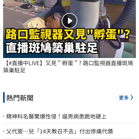
【#直播中LIVE】又見＂孵蛋＂? 路口監視器直播斑鳩
築巢駐足
熱門新聞
更多
精神科名醫驚爆性侵！逼男病患跪地硬上
父代簽…兒「14天教召不去」付出慘痛代價