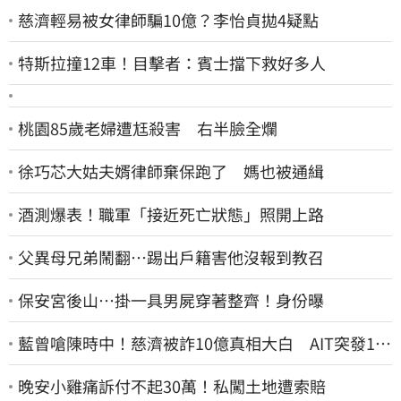
慈濟輕易被女律師騙10億？李怡貞拋4疑點
特斯拉撞12車！目擊者：賓士擋下救好多人
桃園85歲老婦遭尪殺害 右半臉全爛
徐巧芯大姑夫婿律師棄保跑了 媽也被通緝
酒測爆表！職軍「接近死亡狀態」照開上路
父異母兄弟鬧翻…踢出戶籍害他沒報到教召
保安宮後山…掛一具男屍穿著整齊！身份曝
藍曾嗆陳時中！慈濟被詐10億真相大白 AIT突發1文
酸爆…他笑：真的很會
晚安小雞痛訴付不起30萬！私闖土地遭索賠