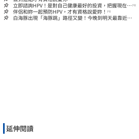
立即諮詢HPV！是對自己健康最好的投資，把握現在不
PR
嫌晚！
伴侶和妳一起預防HPV，才有資格說愛妳！
PR
白海豚出現「海豚跳」路徑又變！今晚到明天最靠近
風雨搖滾區曝光
延伸閱讀