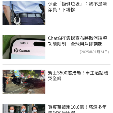
保全「拒倒垃圾」：我不是清
潔員！下場慘
ChatGPT震撼宣布將取消這項
功能限制 全球用戶即刻起
「免費」用到飽
(2025年01月24日)
賓士S500擋浩劫！車主這話暖
哭全網
買疫苗被騙10.6億！慈濟多年
未報案原因曝