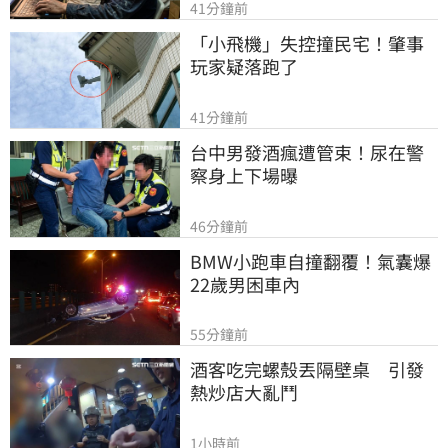
41分鐘前
「小飛機」失控撞民宅！肇事
玩家疑落跑了
41分鐘前
台中男發酒瘋遭管束！尿在警
察身上下場曝
46分鐘前
BMW小跑車自撞翻覆！氣囊爆
22歲男困車內
55分鐘前
酒客吃完螺殼丟隔壁桌　引發
熱炒店大亂鬥
1小時前