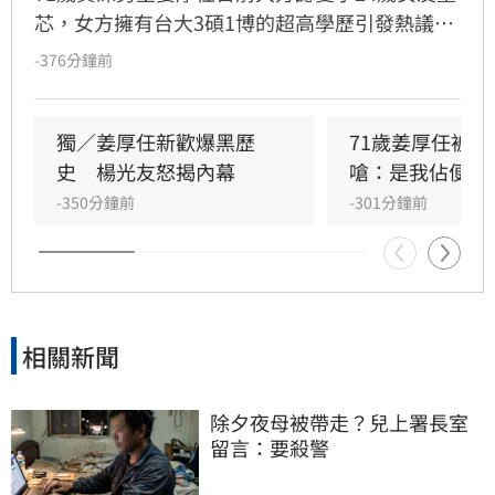
芯，女方擁有台大3碩1博的超高學歷引發熱議。
然而，隨即有網友質疑其學歷真實性，指稱網路
-376分鐘前
上查無相關論文紀錄。面對外界質疑，台大校方
以個資隱私為由不予回應。童芯則在臉書發表千
字長文談「邏輯」，雖未直接針對學歷爭議說
獨／姜厚任新歡爆黑歷
71歲姜厚任被
明，但被外界解讀為間接回應。姜厚任則力挺愛
史　楊光友怒揭內幕
嗆：是我佔便宜
人，強調兩人感情與學歷無關，即便對方是文盲
-350分鐘前
-301分鐘前
也依然深愛，展現護愛決心。這段相差24歲的戀
情，因學歷疑雲與男星霸氣護愛，持續成為網路
討論焦點。
相關新聞
除夕夜母被帶走？兒上署長室
留言：要殺警