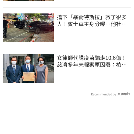
擋下「暴衝特斯拉」救了很多
人！賓士車主身分曝…他社群
擁1.4萬追蹤
女律師代購疫苗騙走10.6億！
慈濟多年未報案原因曝：檢警
上門才知被騙
Recommended by