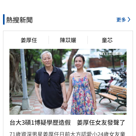
熱搜新聞
更多
姜厚任
陳苡孋
童芯
台大3碩1博疑學歷造假　姜厚任女友發聲了
71歲資深男星姜厚任日前大方認愛小24歲女友童