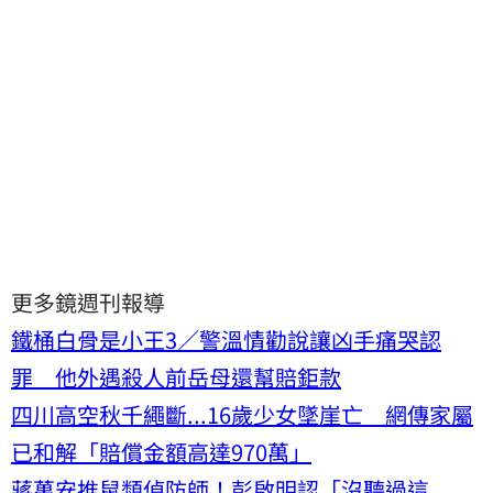
更多鏡週刊報導
鐵桶白骨是小王3／警溫情勸說讓凶手痛哭認
罪 他外遇殺人前岳母還幫賠鉅款
四川高空秋千繩斷...16歲少女墜崖亡 網傳家屬
已和解「賠償金額高達970萬」
蔣萬安推鼠類偵防師！彭啟明認「沒聽過這