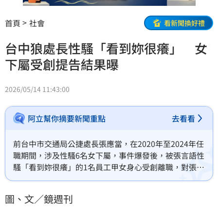
首頁
社會
看新聞換好禮
台中狼處長性騷「看到妳很癢」 女
下屬受創提告結果曝
2026/05/14 11:43:00
阿立幫你摘要新聞重點
去看看
前台中市交通局公捷處長張應當，在2020年至2024年任
職期間，涉及性騷6名女下屬，事件爆發後，被張言語性
騷「看到妳很癢」的1名員工甲女身心受創離職，對張提
告，案經台中地院審理、調解，張最後以百萬餘元與甲
女達成和解，撤回告訴，台中地院擬公訴不受理。
圖、文／鏡週刊