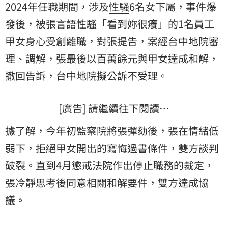
2024年任職期間，涉及
性騷
6名女下屬，事件爆
發後，被張言語性騷「看到妳很癢」的1名員工
甲女身心受創離職，對張提告，案經台中地院審
理、調解，張最後以百萬餘元與甲女達成和解，
撤回告訴，台中地院擬公訴不受理。
[廣告] 請繼續往下閱讀…
據了解，今年初監察院將張彈劾後，張在情緒低
弱下，拒絕甲女開出的寫悔過書條件，雙方談判
破裂。直到4月懲戒法院作出停止職務的裁定，
張冷靜思考後同意相關和解要件，雙方達成協
議。