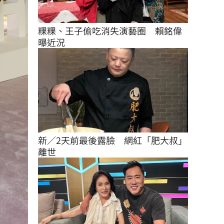
粿粿、王子偷吃消失演藝圈　賴銘偉
曝近況
新／2天前最後露臉　網紅「肥大叔」
離世