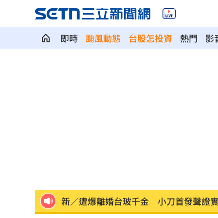
即時
颱風動態
台股怎投資
熱門
影
小刀離婚台玻二千金林文晴！情變原因
新／白海豚颱風海警發布！首波警戒範
盤後／台股跌破3日均線 資金遁入4族
交談7分鐘爆戀情！關之琳一句話終結緋
上兵怒揪長官衣領遭判刑！慘哭：求職
新／遭爆離婚台玻千金 小刀首發聲證
白海豚逼近！台灣兩樣情 風雨最劇時