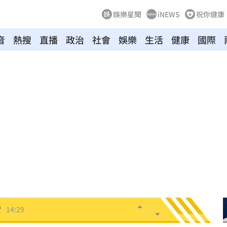
娛樂星聞
iNEWS
祝你健康
音
熱搜
直播
政治
社會
娛樂
生活
健康
國際
曝光
14:37
圍曝
14:34
群
14:33
聞
14:31
碰壁
14:30
實
14:29
間曝
14:27