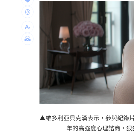
手機斷訊災情也能傳 台南青年打造通
M1A2T桃機演練反空降 淡水河架阻絕
白海豚對流增強！發海警將破68年颱風
台灣彩券開獎直播中
20:31
LIVE三立+24小時直播
15:27
三立iNEWS新聞台線上直播
18:00
商場戰國來臨 台中「頂奢大道」逐漸
台彩父親節推新刮刮樂千萬頭獎超「爸
▲
維多利亞
貝克漢
表示，參與紀錄
「拍片人的多重宇宙」職涯論壇9/12登
年的高強度心理諮商，狠狠