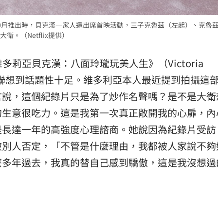
0月推出時，貝克漢一家人還出席首映活動，三子克魯茲（左起）、克魯
。（Netflix提供）
維多莉亞貝克漢：八面玲瓏玩美人生》（Victoria
被人聯想到話題性十足。維多利亞本人最近提到拍攝這
言說，這個紀錄片只是為了炒作名聲嗎？是不是大衛
的生意很吃力。這是我第一次真正敞開我的心扉，內
是長達一年的高強度心理諮商。她說因為紀錄片受訪
被別人否定，「不管是什麼理由，我都被人家說不夠
麼多年過去，我真的替自己感到驕傲，這是我沒想過