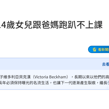
這句
14:27
排便
14:23
14歲女兒跟爸媽跑趴不上課
晶
14:23
憶
14:22
看新聞
哭！
14:22
開恩
14:18
去
酸
14:17
子維多利亞貝克漢（Victoria Beckham），長期以來以他們的
長年必須保持曝光的名流生活，也讓下一代逐漸產生裂痕，繼長
難評
14:16
行老四的女兒哈珀（Harper）也成為焦點，因為年僅14歲的她頻
上訴
14:14
遺囑
14:14