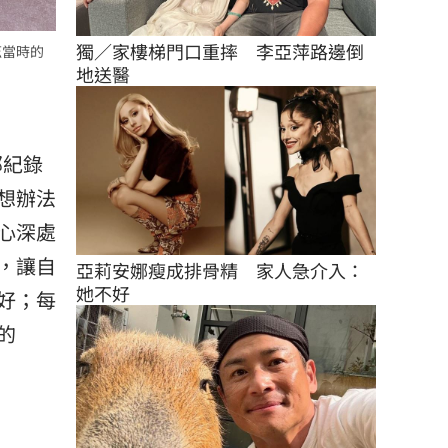
獨／家樓梯門口重摔　李亞萍路邊倒
茲當時的
地送醫
部紀錄
想辦法
心深處
，讓自
亞莉安娜瘦成排骨精　家人急介入：
她不好
好；每
的