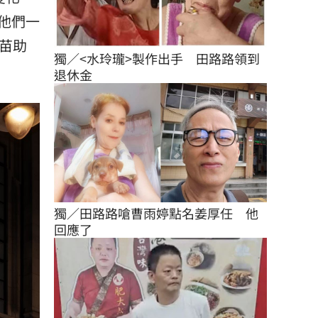
他們一
苗助
獨／<水玲瓏>製作出手　田路路領到
退休金
獨／田路路嗆曹雨婷點名姜厚任　他
回應了