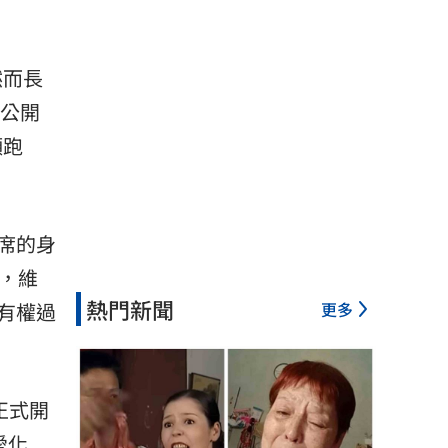
然而長
）公開
頻
跑
席的身
，維
熱門新聞
更多
有權過
正式開
愛化