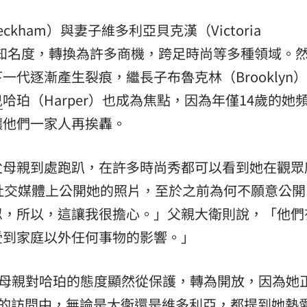
熱潮
10:00
ckham）與妻子維多利亞貝克漢（Victoria
15
的高知名度，轉換為許多商機，跨足時尚等多種領域。
代逐漸產生裂痕，繼長子布魯克林（Brooklyn
兒
哈珀（Harper）也成為焦點，因為年僅14歲的她
讓他們一家人再挨轟。
父母親到處跑趴，在許多時尚秀都可以看到她在觀眾
社交媒體上公開她的照片，至於之前為何不願意公開
忍，所以，這讓我很擔心。」父親大衛則說，「他們
受到家庭以外任何事物的影響。」
父母親對哈珀的態度顯然從保護，轉為開放，因為她
在過去的訪問中，無論是大衛還是維多利亞，都提到她熱