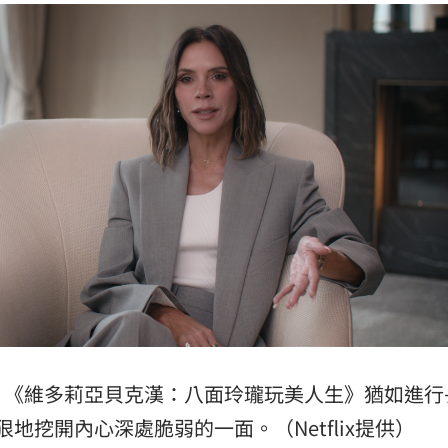
訊網
14:14
鏈
14:13
紀錄
14:13
成形
12:00
」氣
12:00
片《維多莉亞貝克漢：八面玲瓏玩美人生》猶如進行
場！
10:30
地挖開內心深處脆弱的一面。（Netflix提供）