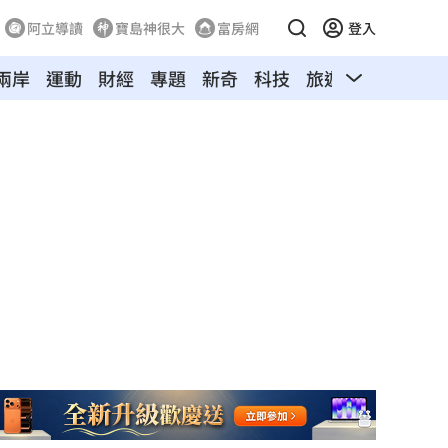
阿立導讀
寶島神很大
富房網
登入
兩岸
運動
財經
專題
新奇
科技
旅遊
汽車
寵物