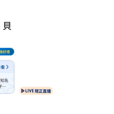
 貝
換好禮
看看
高知名
子布
現正直播
跑趴、