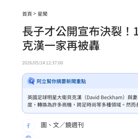
陳時中示警勿信疫苗掮客 鄭麗文竟扯
首頁
星聞
它是水果界白富美 低GI、低熱量還助
長子才公開宣布決裂！
28歲女星無預警生了 閃婚2年迎愛的結
克漢一家再被轟
柯P被點名道歉 陳智菡：陳時中想洗記
2026/05/14 12:37:00
摯友「長相激似王凱」王媽眼熟抱著痛
獨／單親雙寶爸「送貨撞死人」 法官
阿立幫你摘要新聞重點
蔣萬安4年前嗆陳時中！網瘋朝聖舊文開
英國足球明星大衛貝克漢（David Beckham）與妻
度，轉換為許多商機，跨足時尚等多種領域。然而
史上三人高分平手 評審直呼：真的太
魯克林（Brooklyn）公開跟父母決裂後，現在排
不上課、企圖進軍美妝產業，讓他們一家人再挨轟
竊電24元法官未追討 檢卻為64元電費
圖、文／鏡週刊
失智公公偷超商 陳明真崩潰報警親立