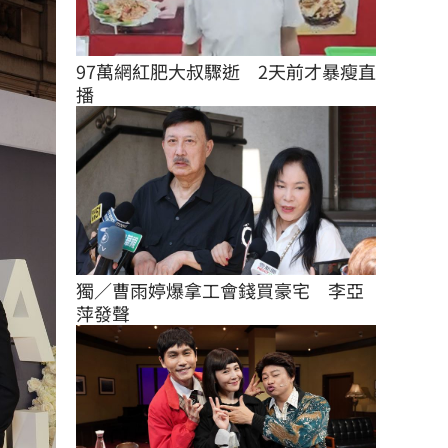
97萬網紅肥大叔驟逝　2天前才暴瘦直
播
獨／曹雨婷爆拿工會錢買豪宅　李亞
萍發聲