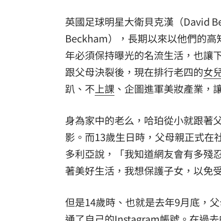
8國球員齊聚高雄 Formosa 7s掀足球
英國足球明星大衛貝克漢（David Be
理想混蛋號召粉絲跨海追星吃美食！
18:
Beckham），長期以來以他們
年必須保持曝光的名流生活，也讓下一
跟父母決裂後，現在排行老四的
女
趴
、不
上課
、企圖進軍美妝產業，
身為家中的老么，哈珀從小就跟著
影。而13歲生日時，父母親正式在
多利亞說，「我知道網友會有多殘
著美好生活，我想保護子女，以免
但是14歲時、也就是去年9月底，
通了自己的Instagram帳號。